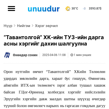
30°C
3593.87
$
Нүүр
Нийгэм
Хэрэг зөрчил
“Тавантолгой” ХК-ийн ТУЗ-ийн дарга
асны хэргийг дахин шалгуулна
Өнөөдөр сонин
2025-04-06 11:08
1 мин унших
Орон нутгийн өмчит “Тавантолгой” ХКийн Төлөөлөн
удирдах зөвлөлийн дарга, хараат бус гишүүн, Өмнөговь
аймгийн ИТХ-ын төлөөлөгч зэрэг албан тушаал хашиж
байсан Г.Цог-Өрнөхөд холбогдох хэргийг нийслэлийн
Эрүүгийн хэргийн давж заалдах шатны шүүхэд өчигдөр
түүний болон өмгөөлөгч нарынх нь гаргасан гомдлын дагуу