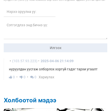
Илгээх
(103.57.93.223)
2025-04-06 21:14:09
нуруулдан уусгаж олборлох хоргүй гэдэг тархи угаалт
0
0
0
Хариулах
Холбоотой мэдээ