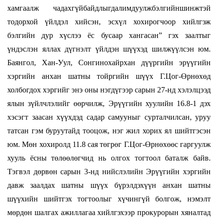
хамгаалж чадахгүйбайдлыгдалимдуулжбэлгийншинжтэй
тодорхой үйлдэл хийсэн, эсхүл хохирогчоор хийлгэж
бэлгийн дур хүслээ ёс бусаар хангасан” гэх заалтыг
үндэслэн яллах дүгнэлт үйлдэн шүүхэд шилжүүлсэн юм.
Баянгол, Хан-Уул, Сонгинохайрхан дүүргийн эрүүгийн
хэргийн анхан шатны тойргийн шүүх Г.Цог-Өрнөхөд
холбогдох хэргийг энэ оны нэгдүгээр сарын 27-нд хэлэлцээд
ялын зүйлчлэлийг өөрчилж, Эрүүгийн хуулийн 16.8-1 дэх
хэсэгт заасан хүүхдэд садар самууныг сурталчилсан, уруу
татсан гэм буруутайд тооцож, нэг жил хорих ял шийтгэсэн
юм. Мөн хохиролд 11.8 сая төгрөг Г.Цог-Өрнөхөөс гаргуулж
хууль ёсны төлөөлөгчид нь олгох тогтоол баталж байв.
Тэгвэл дөрвөн сарын 3-нд нийслэлийн Эрүүгийн хэргийн
давж заалдах шатны шүүх бүрэлдэхүүн анхан шатны
шүүхийн шийтгэх тогтоолыг хүчингүй болгож, нэмэлт
мөрдөн шалгах ажиллагаа хийлгэхээр прокурорын хяналтад