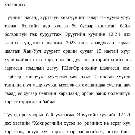
хэлэлцлээ.
Түүнийг насанд хүрээгүй хөвгүүнийг садар са¬муунд уруу
татаж, бэлгийн дур хүслээ ёс бусаар хангасан байж
болзошгүй гэж буруутгаж Эрүүгийн хуулийн 12.2-1 дэх
заалтыг үндэслэн шалгаж 2023 оны аравдугаар сараас
шалгаж Хан-Уул дүүрэгт оршин суудаг 15 настай хүүг
хүчирхийлсэн гэх хэрэгт холбогдуулан ар гэрийнхнийх нь
гаргасан гомдлын дагуу Г.ЦогӨр¬нөхийг шалгасан юм.
Тэрбээр фэйсбүүкт хуу¬рамч хаяг нээж 15 настай хүүтэй
танилцан, ул маар хууран мэхэлж автомашиндаа суулган авч
яваад ёс бусаар бэлгийн харьцаанд орсон байж болзошгүй
хэрэгт сэрдэгдсэн байдаг.
Түүнд прокурорын байгууллагаас Эрүүгийн хуулийн 12.2-1
дэх хэсгийн “Хохирогчийн хүсэл зо¬ригийнх нь эсрэг хүч
хэрэглэж, эсхүл хүч хэрэглэхээр заналхийлж, эсхүл биеэ