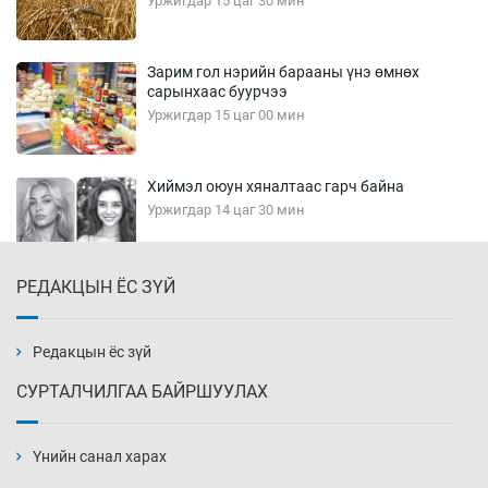
Уржигдар 15 цаг 30 мин
Зарим гол нэрийн барааны үнэ өмнөх
сарынхаас буурчээ
Уржигдар 15 цаг 00 мин
Хиймэл оюун хяналтаас гарч байна
Уржигдар 14 цаг 30 мин
РЕДАКЦЫН ЁС ЗҮЙ
Эмэгтэйчүүд Бээжин, эрэгтэйчүүд Японд
бэлтгэл базаахаар хилийн дээс алхлаа
Уржигдар 14 цаг 00 мин
Редакцын ёс зүй
СУРТАЛЧИЛГАА БАЙРШУУЛАХ
АНУ-ын Цэргийн кибер командлалаын
ажилтнууд амиа хорлох явдал эрс
нэмэгджээ
Үнийн санал харах
Уржигдар 13 цаг 52 мин