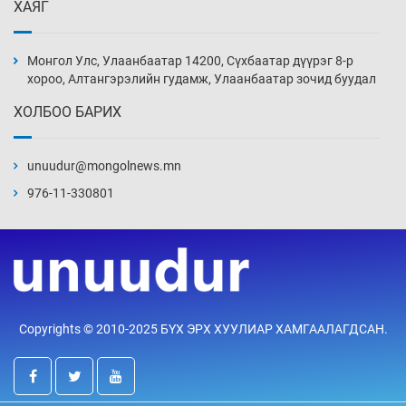
ХАЯГ
Монголын шигшээ Хонконгийн багийг ялж,
эхний хожлоо авлаа
Монгол Улс, Улаанбаатар 14200, Сүхбаатар дүүрэг 8-р
Уржигдар 13 цаг 30 мин
хороо, Алтангэрэлийн гудамж, Улаанбаатар зочид буудал
ХОЛБОО БАРИХ
Техникийн өндөр үзүүлэлттэй агаарын хөлөг
худалдан авах хүсэлтээ уламжлав
unuudur@mongolnews.mn
Уржигдар 13 цаг 00 мин
976-11-330801
“Шатахууны бус, бодлогын хомсдол
нүүрлээд байна”
Уржигдар 12 цаг 30 мин
Дөрвөн чиглэлд шөнийн автобус иргэдэд
Copyrights © 2010-2025 БҮХ ЭРХ ХУУЛИАР ХАМГААЛАГДСАН.
үйлчилж буй гэв
Уржигдар 12 цаг 00 мин