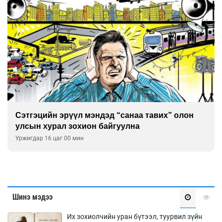
Сэтгэцийн эрүүл мэндэд “санаа тавих” олон
улсын хурал зохион байгуулна
Уржигдар 16 цаг 00 мин
Шинэ мэдээ
Их зохиолчийн уран бүтээл, туурвил зүйн