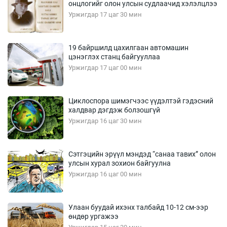
онцлогийг олон улсын судлаачид хэлэлцлээ
Уржигдар 17 цаг 30 мин
19 байршилд цахилгаан автомашин
цэнэглэх станц байгууллаа
Уржигдар 17 цаг 00 мин
Циклоспора шимэгчээс үүдэлтэй гэдэсний
халдвар дэгдэж болзошгүй
Уржигдар 16 цаг 30 мин
Сэтгэцийн эрүүл мэндэд “санаа тавих” олон
улсын хурал зохион байгуулна
Уржигдар 16 цаг 00 мин
Улаан буудай ихэнх талбайд 10-12 см-ээр
өндөр ургажээ