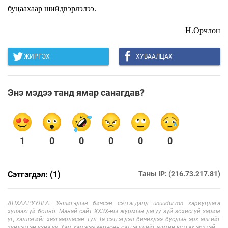
буцаахаар шийдвэрлэлээ.
Н.Орчлон
ЖИРГЭХ
ХУВААЛЦАХ
Энэ мэдээ танд ямар санагдав?
1
0
0
0
0
0
Сэтгэгдэл: (1)
Таны IP: (216.73.217.81)
АНХААРУУЛГА: Уншигчдын бичсэн сэтгэгдэлд unuudur.mn хариуцлага
хүлээхгүй болно. Манай сайт ХХЗХ-ны журмын дагуу зүй зохисгүй зарим
үг, хэллэгийг хязгаарласан тул Та сэтгэгдэл бичихдээ бусдын эрх ашгийг
хүндэтгэн үзнэ үү. Хэм хэмжээ зөрчсөн сэтгэгдлийг админ устгах эрхтэй.