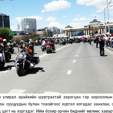
Ханш
Хэрэг з
Эрэлттэй мэдээ
Эрүүл м
Хууль ёс
Хүмүүс
Албаны 
Бусад
Life style
Ярилцл
Зөвлөгөө
Хоймор
Өнөөдрийн тухай
Уншигч-
 улирал арайхийн шувтрахтай зэрэгцэн гэр хорооллын
рон сууцуудын булан тохойгоос хүртэл ялгадас ханхлан, 
д цэгт нь хүргэдэг. Ийм бохир орчин биднийг өвлөөс хава
өл