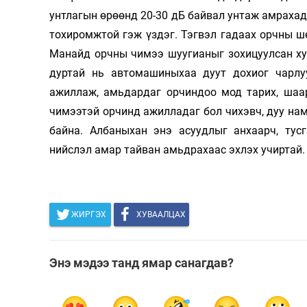
унтлагын өрөөнд 20-30 дБ байвал унтаж амрахад,
тохиромжтой гэж үздэг. Тэгвэл гадаах орчны ш
Манайд орчны чимээ шуугианыг зохицуулсан хуу
дуртай нь автомашиныхаа дуут дохиог чарл
ажиллаж, амьдардаг орчиндоо мод тарих, шаар
чимээтэй орчинд ажилладаг бол чихэвч, дуу нам
байна. Албаныхан энэ асуудлыг анхаарч, тус
нийслэл амар тайван амьдрахаас эхлэх учиртай.
ЖИРГЭХ
ХУВААЛЦАХ
Энэ мэдээ танд ямар санагдав?