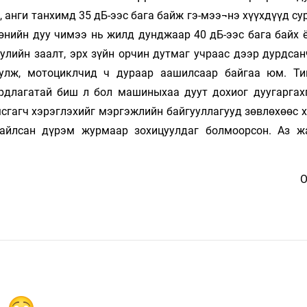
 анги танхимд 35 дБ-ээс бага байж гэ-мээ¬нэ хүүхдүүд с
өнийн дуу чимээ нь жилд дунджаар 40 дБ-ээс бага байх ё
лийн заалт, эрх зүйн орчин дутмаг учраас дээр дурдсан
уулж, мотоциклчид ч дураар аашилсаар байгаа юм. Т
длагатай биш л бол машиныхаа дуут дохиог дуугаргахг
сгагч хэрэглэхийг мэргэжлийн байгууллагууд зөвлөхөөс х
гайлсан дүрэм журмаар зохицуулдаг болмоорсон. Аз ж
О