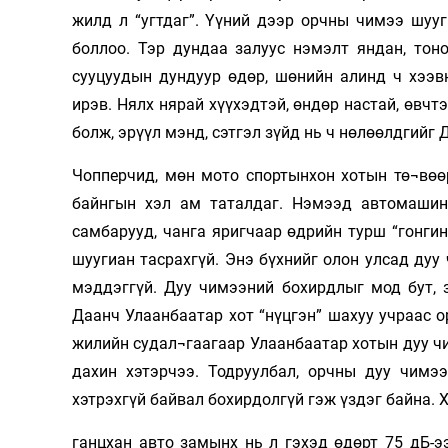
жилд л “угтдаг”. Үүний дээр орчны чимээ шуу
Олимп 2024
боллоо. Тэр дундаа залуус нэмэлт яндан, тон
сууцуудын дундуур өдөр, шөнийн алинд ч хээв
ирэв. Нялх нярай хүүхэдтэй, өндөр настай, өвчт
болж, эрүүл мэнд, сэтгэл зүйд нь ч нөлөөлдгийг 
Чопперчид, мөн мото спортынхон хотын тө¬вөөр
байнгын хэл ам таталдаг. Нэмээд автомашину
самбарууд, чанга яригчаар өдрийн турш “гонгин
шуугиан тасрахгүй. Энэ бүхнийг олон улсад дуу
мэддэггүй. Дуу чимээний бохирдлыг мод бут, з
Даанч Улаанбаатар хот “нүцгэн” шахуу учраас 
жилийн судал¬гаагаар Улаанбаатар хотын дуу ч
дахин хэтэрчээ. Тодруулбал, орчны дуу чимээ
хэтрэхгүй байвал бохирдолгүй гэж үздэг байна. 
ганцхан авто замынх нь л гэхэд өдөрт 75 дБ-