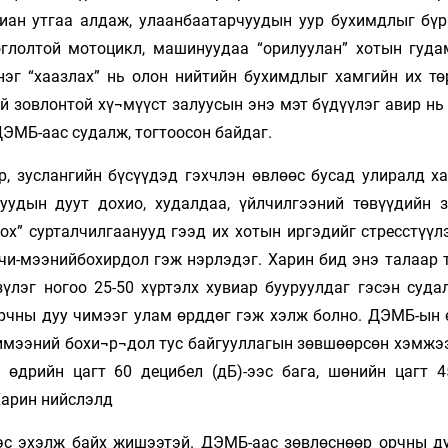
гиан утгаа алдаж, улаанбаатарчуудын уур бухимдлыг бүр
оглолтой мотоцикл, машинуудаа “орилуулан” хотын гуда
нэг “хаазлах” нь олон нийтийн бухимдлыг хамгийн их тө
эй зовлонтой хү¬мүүст залуусын энэ мэт бүдүүлэг авир н
ДЭМБ-аас судалж, тогтоосон байдаг.
, зуслангийн бүсүүдэд гэхчлэн өвлөөс бусад улиралд ха
удын дуут дохио, худалдаа, үйлчилгээний төвүүдийн 
ох” сурталчилгаанууд гээд их хотын иргэдийг стресстүүл
 чи-мээнийбохирдол гэж нэрлэдэг. Харин бид энэ талаар 
үлэг ногоо 25-50 хүртэлх хувиар бууруулдаг гэсэн судал
орчны дуу чимээг улам өрддөг гэж хэлж болно. ДЭМБ-ын 
имээний бохи¬р¬дол тус байгууллагын зөвшөөрсөн хэмжээ
 өдрийн цагт 60 децибел (дБ)-ээс бага, шөнийн цагт 4
Харин нийслэлд
ээс эхэлж байх жишээтэй. ДЭМБ-аас зөвлөснөөр орчны д