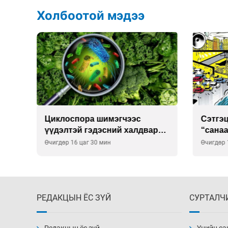
Холбоотой мэдээ
Сэтгэцийн эрүүл мэндэд
Улаан 
р
“санаа тавих” олон улсын
10-12 
хурал зохион байгуулна
Өчигдөр 16 цаг 00 мин
Өчигдөр 
РЕДАКЦЫН ЁС ЗҮЙ
СУРТАЛЧ
Редакцын ёс зүй
Үнийн са