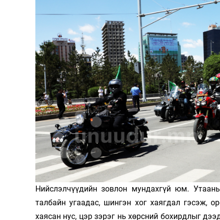
126-гийн НЭГ
Ертөнц
Спорт
Нийгэм
Бөх
Техник технологи
Сагсан бөмбөг
Шинжлэх ухаан
Хөлбөмбөг
Сонин хачин
Олимпын төрөл
Нийслэлчүүдийн зовлон мундахгүй юм. Утааны
талбайн угаадас, шингэн хог хаягдал гэсэж, о
Дэлхийн монгол
Тулааны спорт
хаясан нус, цэр зэрэг нь хөрсний бохирдлыг дээ
Олимпын бус төр