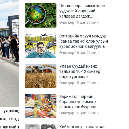
Урлагтай яриа
Циклоспора шимэгчээс
өрчил
үүдэлтэй гэдэсний
халдвар дэгдэж
энд-Эрхэм баян
болзошгүй
Өчигдөр 16 цаг 30 мин
Сэтгэцийн эрүүл мэндэд
“санаа тавих” олон улсын
хүний үг
хурал зохион байгуулна
Өчигдөр 16 цаг 00 мин
Улаан буудай ихэнх
талбайд 10-12 см-ээр
ага
Бусад
өндөр ургажээ
Өчигдөр 15 цаг 30 мин
Фото
сурвалжлагч
Видео
Зарим гол нэрийн
Инфографик
барааны үнэ өмнөх
сарынхаас буурчээ
Санал асуулга
 гудамж,
Өчигдөр 15 цаг 00 мин
энд тэнд
рт жилийн
Хиймэл оюун хяналтаас