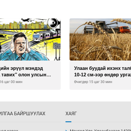
буудай ихэнх талбайд
Хиймэл оюун хяналтаас
см-ээр өндөр ургажээ
байна
15 цаг 30 мин
Өчигдөр 14 цаг 30 мин
ИЛГАА БАЙРШУУЛАХ
ХАЯГ
нал харах
Монгол Улс, Улаанбаатар 1420