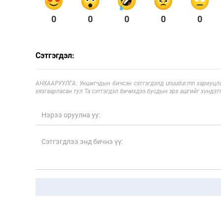
0
0
0
0
0
Сэтгэгдэл:
АНХААРУУЛГА: Уншигчдын бичсэн сэтгэгдэлд unuudur.mn хариуцла
хязгаарласан тул Та сэтгэгдэл бичихдээ бусдын эрх ашгийг хүндэтг