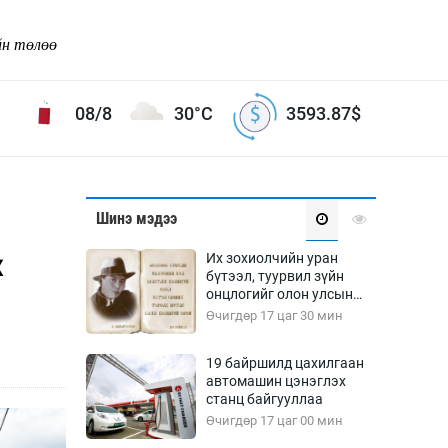
йн төлөө
08/8
30°C
3593.87
$
Соёл урлаг
Шинэ мэдээ
ой хөгжлийн зорилго -
Сонгодог урлаг
х
Их зохиолчийн уран
Ардын урлаг
бүтээл, туурвил зүйн
онцлогийг олон улсын
Дүрслэх урлаг
судлаачид хэлэлцлээ
Өчигдөр 17 цаг 30 мин
Өв соёл
таг
Кино урлаг
19 байршилд цахилгаан
автомашин цэнэглэх
 орчин
Цирк
станц байгууллаа
ол
Өчигдөр 17 цаг 00 мин
Рок поп, хип хоп
энд