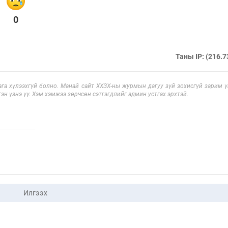
0
Таны IP: (216.7
га хүлээхгүй болно. Манай сайт ХХЗХ-ны журмын дагуу зүй зохисгүй зарим үг
эн үзнэ үү. Хэм хэмжээ зөрчсөн сэтгэгдлийг админ устгах эрхтэй.
Илгээх