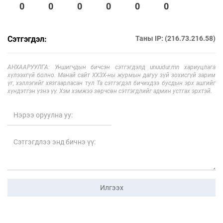
0
0
0
0
0
0
Сэтгэгдэл:
Таны IP: (216.73.216.58)
АНХААРУУЛГА: Уншигчдын бичсэн сэтгэгдэлд unuudur.mn хариуцлага
хүлээхгүй болно. Манай сайт ХХЗХ-ны журмын дагуу зүй зохисгүй зарим
үг, хэллэгийг хязгаарласан тул Та сэтгэгдэл бичихдээ бусдын эрх ашгийг
хүндэтгэн үзнэ үү. Хэм хэмжээ зөрчсөн сэтгэгдлийг админ устгах эрхтэй.
Илгээх