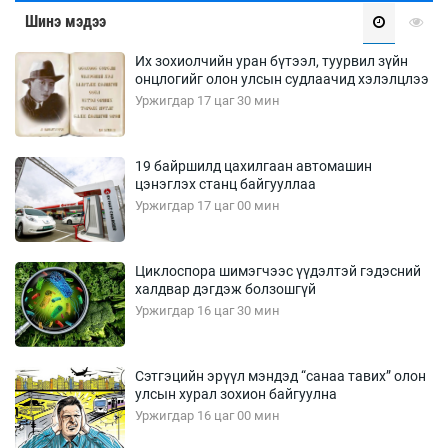
Шинэ мэдээ
Их зохиолчийн уран бүтээл, туурвил зүйн
онцлогийг олон улсын судлаачид хэлэлцлээ
Уржигдар 17 цаг 30 мин
19 байршилд цахилгаан автомашин
цэнэглэх станц байгууллаа
Уржигдар 17 цаг 00 мин
Циклоспора шимэгчээс үүдэлтэй гэдэсний
халдвар дэгдэж болзошгүй
Уржигдар 16 цаг 30 мин
Сэтгэцийн эрүүл мэндэд “санаа тавих” олон
улсын хурал зохион байгуулна
Уржигдар 16 цаг 00 мин