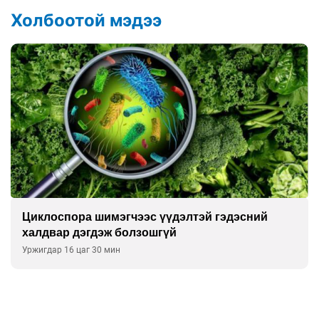
Холбоотой мэдээ
эсний
Сэтгэцийн эрүүл мэндэд “санаа тави
улсын хурал зохион байгуулна
Уржигдар 16 цаг 00 мин