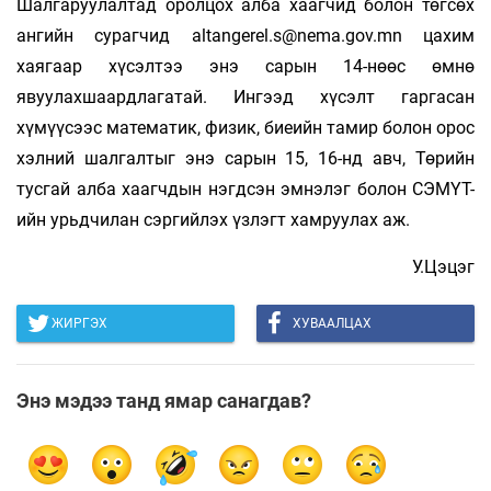
Шалгаруулалтад оролцох алба хаагчид болон төгсөх
ангийн сурагчид altangerel.s@nema.gov.mn цахим
хаягаар хүсэлтээ энэ сарын 14-нөөс өмнө
явуулахшаардлагатай. Ингээд хүсэлт гаргасан
хүмүүсээс математик, физик, биеийн тамир болон орос
хэлний шалгалтыг энэ сарын 15, 16-нд авч, Төрийн
тусгай алба хаагчдын нэгдсэн эмнэлэг болон СЭМҮТ-
ийн урьдчилан сэргийлэх үзлэгт хамруулах аж.
У.Цэцэг
ЖИРГЭХ
ХУВААЛЦАХ
Энэ мэдээ танд ямар санагдав?