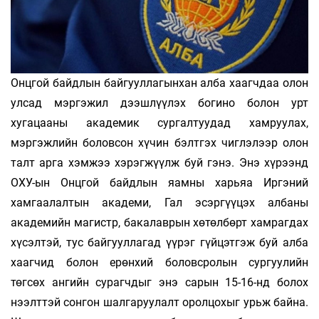
Онцгой байдлын байгууллагынхан алба хаагчдаа олон
улсад мэргэжил дээшлүүлэх богино болон урт
хугацааны академик сургалтуудад хамруулах,
мэргэжлийн боловсон хүчин бэлтгэх чиглэлээр олон
талт арга хэмжээ хэрэгжүүлж буй гэнэ. Энэ хүрээнд
ОХУ-ын Онцгой байдлын яамны харьяа Иргэний
хамгаалалтын академи, Гал эсэргүүцэх албаны
академийн магистр, бакалаврын хөтөлбөрт хамрагдах
хүсэлтэй, тус байгууллагад үүрэг гүйцэтгэж буй алба
хаагчид болон ерөнхий боловсролын сургуулийн
төгсөх ангийн сурагчдыг энэ сарын 15-16-нд болох
нээлттэй сонгон шалгаруулалт оролцохыг урьж байна.