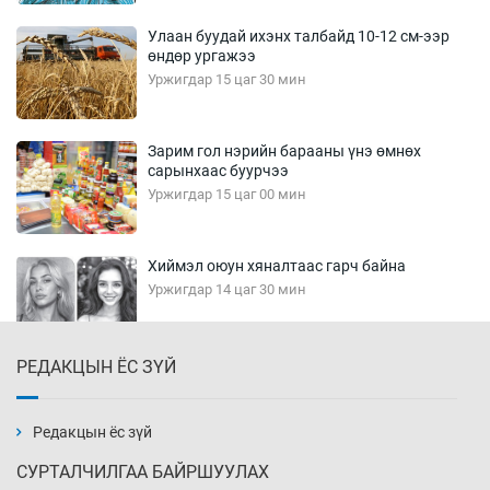
Улаан буудай ихэнх талбайд 10-12 см-ээр
өндөр ургажээ
Уржигдар 15 цаг 30 мин
Зарим гол нэрийн барааны үнэ өмнөх
сарынхаас буурчээ
Уржигдар 15 цаг 00 мин
Хиймэл оюун хяналтаас гарч байна
Уржигдар 14 цаг 30 мин
РЕДАКЦЫН ЁС ЗҮЙ
Эмэгтэйчүүд Бээжин, эрэгтэйчүүд Японд
бэлтгэл базаахаар хилийн дээс алхлаа
Уржигдар 14 цаг 00 мин
Редакцын ёс зүй
СУРТАЛЧИЛГАА БАЙРШУУЛАХ