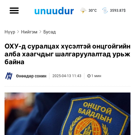
30°C
3593.87
$
Нүүр
Нийгэм
Бусад
ОХУ-д суралцах хүсэлтэй онцгойгийн
алба хаагчдыг шалгаруулалтад урьж
байна
Өнөөдөр сонин
2025-04-13 11:43
1 мин