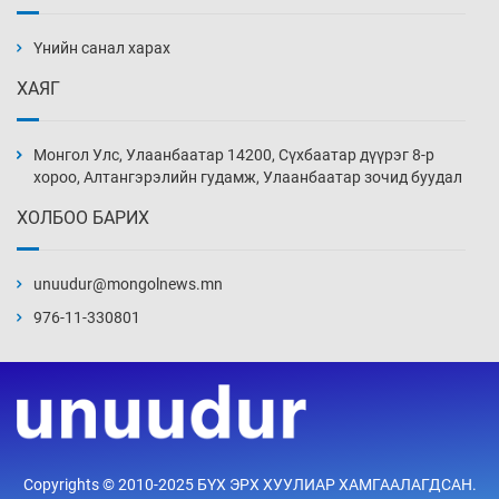
АНУ-ын Цэргийн кибер командлалаын
ажилтнууд амиа хорлох явдал эрс
нэмэгджээ
Үнийн санал харах
Уржигдар 13 цаг 52 мин
ХАЯГ
Монголын шигшээ Хонконгийн багийг ялж,
эхний хожлоо авлаа
Монгол Улс, Улаанбаатар 14200, Сүхбаатар дүүрэг 8-р
Уржигдар 13 цаг 30 мин
хороо, Алтангэрэлийн гудамж, Улаанбаатар зочид буудал
ХОЛБОО БАРИХ
Техникийн өндөр үзүүлэлттэй агаарын хөлөг
худалдан авах хүсэлтээ уламжлав
unuudur@mongolnews.mn
Уржигдар 13 цаг 00 мин
976-11-330801
“Шатахууны бус, бодлогын хомсдол
нүүрлээд байна”
Уржигдар 12 цаг 30 мин
Дөрвөн чиглэлд шөнийн автобус иргэдэд
Copyrights © 2010-2025 БҮХ ЭРХ ХУУЛИАР ХАМГААЛАГДСАН.
үйлчилж буй гэв