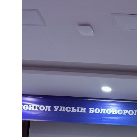
126-гийн НЭГ
Ертөнц
Спорт
Нийгэм
Бөх
Техник технологи
Сагсан бөмбөг
Шинжлэх ухаан
Хөлбөмбөг
Сонин хачин
Олимпын төрөл
Дэлхийн монгол
Тулааны спорт
Олимпын бус төр