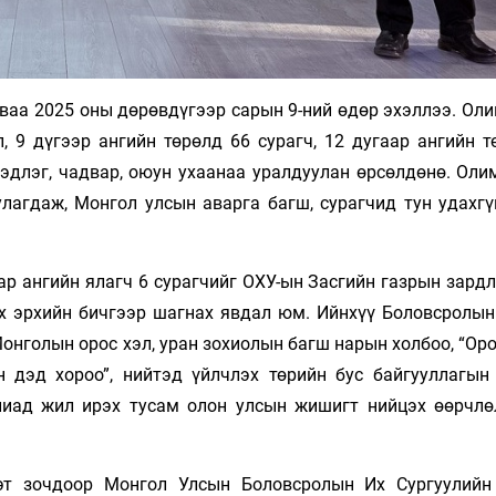
аваа 2025 оны дөрөвдүгээр сарын 9-ний өдөр эхэллээ. Ол
, 9 дүгээр ангийн төрөлд 66 сурагч, 12 дугаар ангийн т
мэдлэг, чадвар, оюун ухаанаа уралдуулан өрсөлдөнө. Оли
улагдаж, Монгол улсын аварга багш, сурагчид тун удахгү
р ангийн ялагч 6 сурагчийг ОХУ-ын Засгийн газрын зардл
 эрхийн бичгээр шагнах явдал юм. Ийнхүү Боловсролын
онголын орос хэл, уран зохиолын багш нарын холбоо, “Ор
 дэд хороо”, нийтэд үйлчлэх төрийн бус байгууллагын
пиад жил ирэх тусам олон улсын жишигт нийцэх өөрчлө
эт зочдоор Монгол Улсын Боловсролын Их Сургуулийн