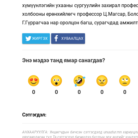
хүмүүнлэгийн ухааны сургуулийн захирал профе
холбооны ерөнхийлөгч профессор Ц.Магсар, Бол
Г.Гүррагчаа нар оролцон багш, сурагчдад амжилт
ЖИРГЭХ
ХУВААЛЦАХ
Энэ мэдээ танд ямар санагдав?
0
0
0
0
0
Сэтгэгдэл:
АНХААРУУЛГА: Уншигчдын бичсэн сэтгэгдэлд unuudur.mn хариуцла
хязгаарласан тул Та сэтгэгдэл бичихдээ бусдын эрх ашгийг хүндэтг