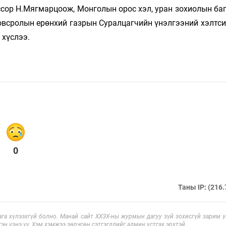
ссор Н.Мягмарцоож, Монголын орос хэл, уран зохиолын ба
овсролын ерөнхий газрын Суралцагчийн үнэлгээний хэлтси
 хүслээ.
0
Таны IP: (216.
га хүлээхгүй болно. Манай сайт ХХЗХ-ны журмын дагуу зүй зохисгүй зарим үг
эн үзнэ үү. Хэм хэмжээ зөрчсөн сэтгэгдлийг админ устгах эрхтэй.