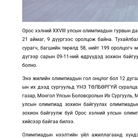
Орос хэлний XXVIII улсын олимпиадын гурвын д
21 аймаг, 9 дүүргээс оролцож байна. Тухайлбал
сурагч, багшийн төрөлд 58, нийт 199 оролцогч 
дүгээр сарын 09-11-ний өдрүүдэд зохион байгу
болно.
Энэ жилийн олимпиадын гол онцлог бол 12 дугаа
ын их дээд сургуульд ҮНЭ ТӨЛБӨРГҮЙ суралцах
газар, Монгол Улсын Боловсролын Их Сургууль, М
улсын олимпиад зохион байгуулах олимпиадын
зохион байгуулж буй Орос хэлний улсын олим
хийсээр байгаа билээ.
Олимпиадын нээлтийн үйл ажиллагаанд хүнд