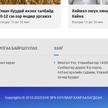
буудай ихэнх талбайд
Хиймэл оюун хяналтаас
см-ээр өндөр ургажээ
байна
15 цаг 30 мин
Өчигдөр 14 цаг 30 мин
ИЛГАА БАЙРШУУЛАХ
ХАЯГ
нал харах
Монгол Улс, Улаанбаатар 1420
Сүхбаатар дүүрэг 8-р хороо,
Алтангэрэлийн гудамж, Улаан
зочид буудал
Copyrights © 2010-2025 БҮХ ЭРХ ХУУЛИАР ХАМГААЛАГДСАН.