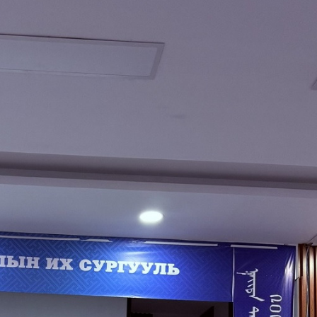
Ханш
Хэрэг з
Эрэлттэй мэдээ
Эрүүл м
Хууль ёс
Хүмүүс
Албаны 
Бусад
Life style
Ярилцл
Зөвлөгөө
Хоймор
Өнөөдрийн тухай
Уншигч-
өл