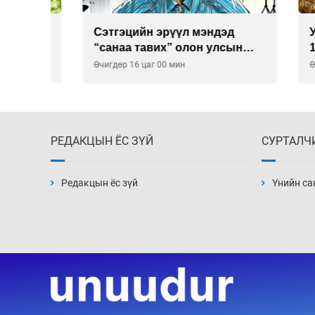
Сэтгэцийн эрүүл мэндэд
Улаан 
р
“санаа тавих” олон улсын
10-12 
хурал зохион байгуулна
Өчигдөр 16 цаг 00 мин
Өчигдөр 
РЕДАКЦЫН ЁС ЗҮЙ
СУРТАЛЧ
Редакцын ёс зүй
Үнийн са