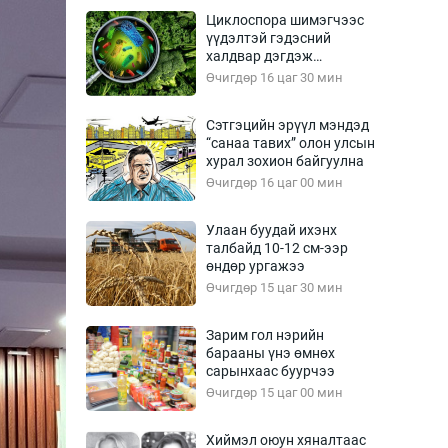
Урлагтай яриа
Циклоспора шимэгчээс
өрчил
үүдэлтэй гэдэсний
халдвар дэгдэж
энд-Эрхэм баян
болзошгүй
Өчигдөр 16 цаг 30 мин
Сэтгэцийн эрүүл мэндэд
“санаа тавих” олон улсын
хүний үг
хурал зохион байгуулна
Өчигдөр 16 цаг 00 мин
Улаан буудай ихэнх
талбайд 10-12 см-ээр
ага
Бусад
өндөр ургажээ
Өчигдөр 15 цаг 30 мин
Фото
сурвалжлагч
Видео
Зарим гол нэрийн
Инфографик
барааны үнэ өмнөх
сарынхаас буурчээ
Санал асуулга
Өчигдөр 15 цаг 00 мин
Хиймэл оюун хяналтаас