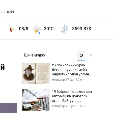
йн төлөө
08/8
30°C
3593.87
$
Соёл урлаг
Шинэ мэдээ
ой хөгжлийн зорилго -
Сонгодог урлаг
үй
Их зохиолчийн уран
Ардын урлаг
бүтээл, туурвил зүйн
онцлогийг олон улсын
Дүрслэх урлаг
судлаачид хэлэлцлээ
Өчигдөр 17 цаг 30 мин
Өв соёл
таг
Кино урлаг
19 байршилд цахилгаан
автомашин цэнэглэх
 орчин
Цирк
станц байгууллаа
ол
Өчигдөр 17 цаг 00 мин
Рок поп, хип хоп
энд