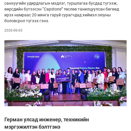
санхүүгийн удирдлагын мэдлэг, туршлагаа бусдад түгээж,
өөрсдийн бүтээсэн “Capstone” төслөө танилцуулсан бөгөөд
ирэх намраас 20 мянга гаруй сурагчдад хиймэл оюуны
боловсрол түгээх гэнэ.
2026-06-03
Герман улсад инженер, техникийн
мэргэжилтэн бэлтгэнэ