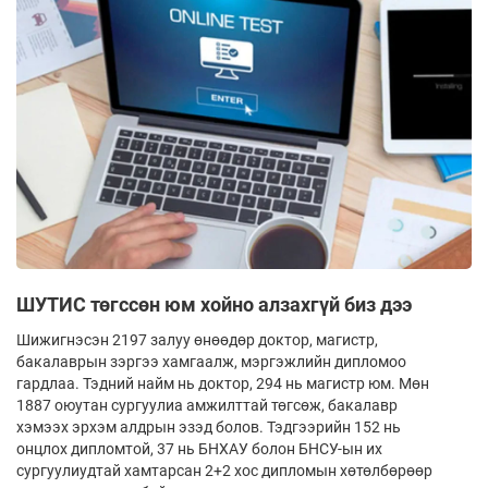
ШУТИС төгссөн юм хойно алзахгүй биз дээ
Шижигнэсэн 2197 залуу өнөөдөр доктор, магистр,
бакалаврын зэргээ хамгаалж, мэргэжлийн дипломоо
гардлаа. Тэдний найм нь доктор, 294 нь магистр юм. Мөн
1887 оюутан сургуулиа амжилттай төгсөж, бакалавр
хэмээх эрхэм алдрын эзэд болов. Тэдгээрийн 152 нь
онцлох дипломтой, 37 нь БНХАУ болон БНСУ-ын их
сургуулиудтай хамтарсан 2+2 хос дипломын хөтөлбөрөөр