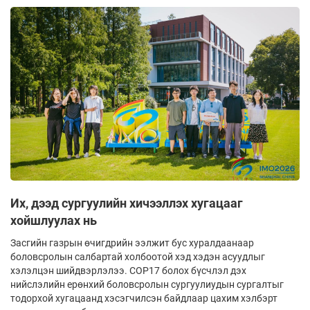
Их, дээд сургуулийн хичээллэх хугацааг
хойшлуулах нь
Засгийн газрын өчигдрийн ээлжит бус хуралдаанаар
боловсролын салбартай холбоотой хэд хэдэн асуудлыг
хэлэлцэн шийдвэрлэлээ. COP17 болох бүсчлэл дэх
нийслэлийн ерөнхий боловсролын сургуулиудын сургалтыг
тодорхой хугацаанд хэсэгчилсэн байдлаар цахим хэлбэрт