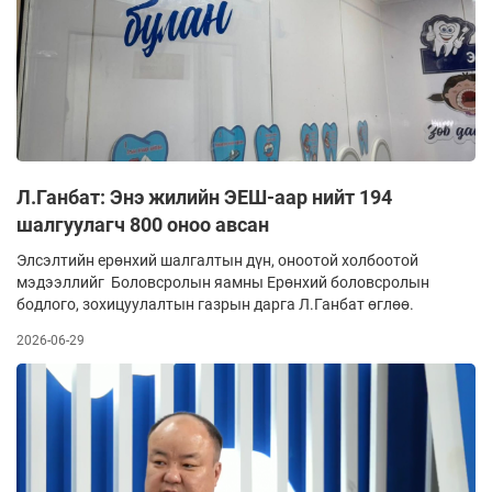
Л.Ганбат: Энэ жилийн ЭЕШ-аар нийт 194
шалгуулагч 800 оноо авсан
Элсэлтийн ерөнхий шалгалтын дүн, оноотой холбоотой
мэдээллийг Боловсролын яамны Ерөнхий боловсролын
бодлого, зохицуулалтын газрын дарга Л.Ганбат өглөө.
2026-06-29