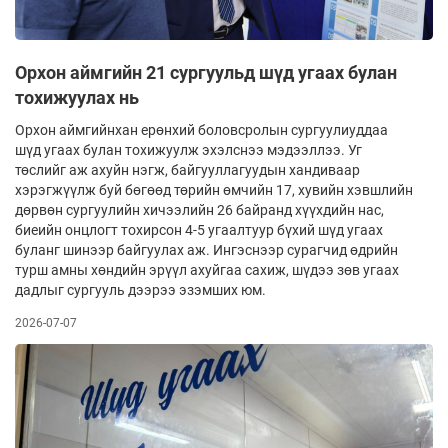
Орхон аймгийн 21 сургуульд шүд угаах булан
тохижуулах нь
Орхон аймгийнхан ерөнхий боловсролын сургуулиуддаа
шүд угаах булан тохижуулж эхэлснээ мэдээллээ. Уг
төслийг аж ахуйн нэгж, байгууллагуудын хандиваар
хэрэгжүүлж буй бөгөөд төрийн өмчийн 17, хувийн хэвшлийн
дөрвөн сургуулийн хичээлийн 26 байранд хүүхдийн нас,
биеийн онцлогт тохирсон 4-5 угаалтуур бүхий шүд угаах
буланг шинээр байгуулах аж. Ингэснээр сурагчид өдрийн
турш амны хөндийн эрүүл ахуйгаа сахиж, шүдээ зөв угаах
дадлыг сургууль дээрээ эзэмших юм.
2026-07-07