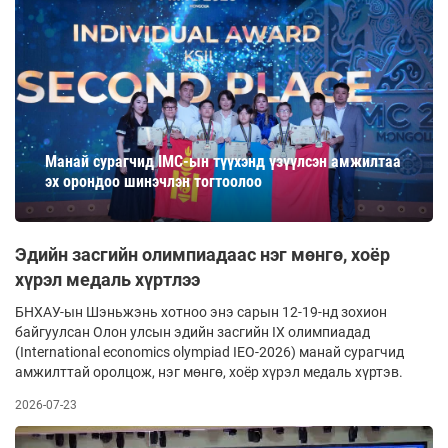
Манай сурагчид IMC-ын түүхэнд үзүүлсэн амжилтаа
эх орондоо шинэчлэн тогтоолоо
Эдийн засгийн олимпиадаас нэг мөнгө, хоёр
хүрэл медаль хүртлээ
БНХАУ-ын Шэньжэнь хотноо энэ сарын 12-19-нд зохион
байгуулсан Олон улсын эдийн засгийн IX олимпиадад
(International economics olympiad IEO-2026) манай сурагчид
амжилттай оролцож, нэг мөнгө, хоёр хүрэл медаль хүртэв.
2026-07-23