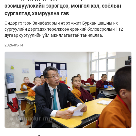
эзэмшүүлэхийн зэрэгцээ, монгол хэл, соёлын
сургалтад хамруулна гэв
Өндөр гэгээн Занабазарын нэрэмжит Бурхан шашны их
сургуулийн дэргэдэх төрөлжсөн ерөнхий боловсролын 112
дугаар сургуулийн үйл ажиллагаатай танилцлаа.
2026-05-14