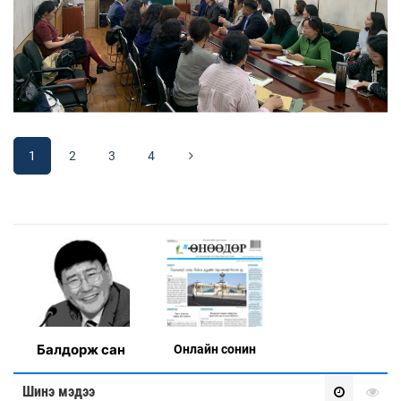
1
2
3
4
Балдорж сан
Онлaйн сонин
Шинэ мэдээ