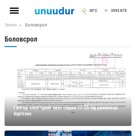
30°C
3593.87
$
Эхлэл
Боловсрол
Боловсрол
I ангид элсэгчдийг ирэх сарын 17-25-нд цахимаар
бүртгэнэ