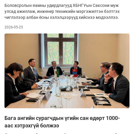
Боловсролын яамны удирдлагууд ХБНГУын Саксони муж
улсад ажиллаж, инженер техникийн мэргэжилтэн бэлтгэх
чиглэлээр албан ёсны хэлэлцээрүүд хийснээ мэдээллээ.
2026-05-25
Бага ангийн сурагчдын үгийн сан өдөрт 1000-
аас хэтрэхгүй болжээ