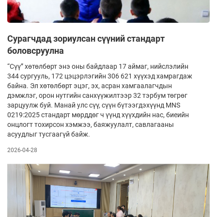
Сурагчдад зориулсан сүүний стандарт
боловсруулна
“Сүү” хөтөлбөрт энэ оны байдлаар 17 аймаг, нийслэлийн
344 сургууль, 172 цэцэрлэгийн 306 621 хүүхэд хамрагдаж
байна. Эл хөтөлбөрт эцэг, эх, асран хамгаалагчдын
дэмжлэг, орон нутгийн санхүүжилтээр 32 тэрбум төгрөг
зарцуулж буй. Манай улс сүү, сүүн бүтээгдэхүүнд MNS
0219:2025 стандарт мөрддөг ч үүнд хүүхдийн нас, биеийн
онцлогт тохирсон хэмжээ, баяжуулалт, савлагааны
асуудлыг тусгаагүй байж.
2026-04-28