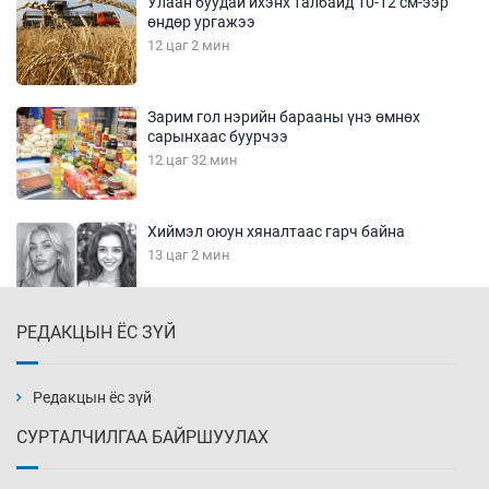
Улаан буудай ихэнх талбайд 10-12 см-ээр
өндөр ургажээ
12 цаг 2 мин
Зарим гол нэрийн барааны үнэ өмнөх
сарынхаас буурчээ
12 цаг 32 мин
Хиймэл оюун хяналтаас гарч байна
13 цаг 2 мин
РЕДАКЦЫН ЁС ЗҮЙ
Эмэгтэйчүүд Бээжин, эрэгтэйчүүд Японд
бэлтгэл базаахаар хилийн дээс алхлаа
13 цаг 32 мин
Редакцын ёс зүй
СУРТАЛЧИЛГАА БАЙРШУУЛАХ
АНУ-ын Цэргийн кибер командлалаын
ажилтнууд амиа хорлох явдал эрс