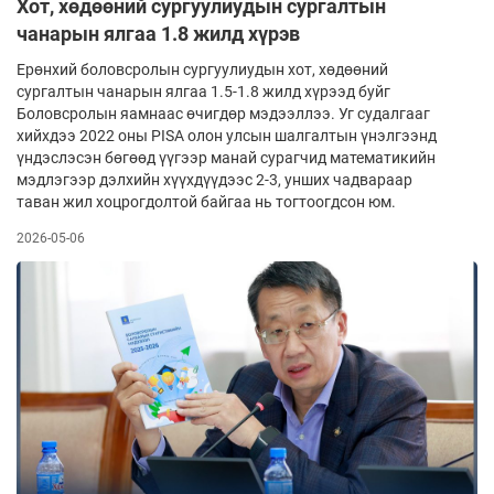
Хот, хөдөөний сургуулиудын сургалтын
чанарын ялгаа 1.8 жилд хүрэв
Ерөнхий боловсролын сургуулиудын хот, хөдөөний
сургалтын чанарын ялгаа 1.5-1.8 жилд хүрээд буйг
Боловсролын яамнаас өчигдөр мэдээллээ. Уг судалгааг
хийхдээ 2022 оны PISA олон улсын шалгалтын үнэлгээнд
үндэслэсэн бөгөөд үүгээр манай сурагчид математикийн
мэдлэгээр дэлхийн хүүхдүүдээс 2-3, унших чадвараар
таван жил хоцрогдолтой байгаа нь тогтоогдсон юм.
2026-05-06