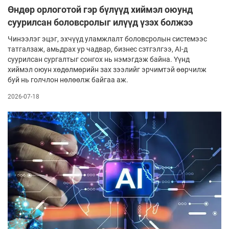
Өндөр орлоготой гэр бүлүүд хиймэл оюунд
суурилсан боловсролыг илүүд үзэх болжээ
Чинээлэг эцэг, эхчүүд уламжлалт боловсролын системээс
татгалзаж, амьдрах ур чадвар, бизнес сэтгэлгээ, AI-д
суурилсан сургалтыг сонгох нь нэмэгдэж байна. Үүнд
хиймэл оюун хөдөлмөрийн зах зээлийг эрчимтэй өөрчилж
буй нь голчлон нөлөөлж байгаа аж.
2026-07-18