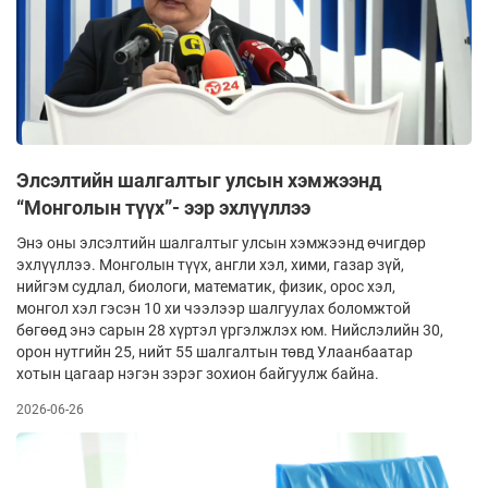
Элсэлтийн шалгалтыг улсын хэмжээнд
“Монголын түүх”- ээр эхлүүллээ
Энэ оны элсэлтийн шалгалтыг улсын хэмжээнд өчигдөр
эхлүүллээ. Монголын түүх, англи хэл, хими, газар зүй,
нийгэм судлал, биологи, математик, физик, орос хэл,
монгол хэл гэсэн 10 хи­ чээлээр шалгуулах боломжтой
бөгөөд энэ сарын 28 хүртэл үргэлжлэх юм. Нийслэлийн 30,
орон нутгийн 25, нийт 55 шалгалтын төвд Улаанбаатар
хотын цагаар нэгэн зэрэг зохион байгуулж байна.
2026-06-26