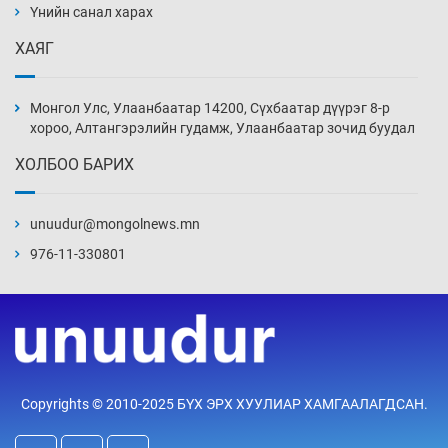
нэмэгджээ
Үнийн санал харах
13 цаг 40 мин
ХАЯГ
Монголын шигшээ Хонконгийн багийг ялж,
эхний хожлоо авлаа
Монгол Улс, Улаанбаатар 14200, Сүхбаатар дүүрэг 8-р
14 цаг 2 мин
хороо, Алтангэрэлийн гудамж, Улаанбаатар зочид буудал
ХОЛБОО БАРИХ
Техникийн өндөр үзүүлэлттэй агаарын хөлөг
худалдан авах хүсэлтээ уламжлав
unuudur@mongolnews.mn
14 цаг 32 мин
976-11-330801
“Шатахууны бус, бодлогын хомсдол
нүүрлээд байна”
15 цаг 2 мин
Дөрвөн чиглэлд шөнийн автобус иргэдэд
Copyrights © 2010-2025 БҮХ ЭРХ ХУУЛИАР ХАМГААЛАГДСАН.
үйлчилж буй гэв
15 цаг 32 мин