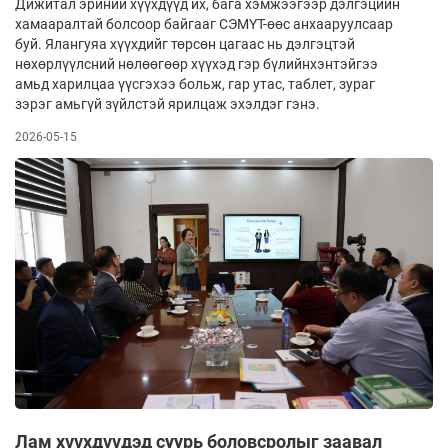
Дижитал эриний хүүхдүүд их, бага хэмжээгээр дэлгэцийн
хамааралтай болсоор байгааг СЭМҮТ-өөс анхааруулсаар
буй. Ялангуяа хүүхдийг төрсөн цагаас нь дэлгэцтэй
нөхөрлүүлсний нөлөөгөөр хүүхэд гэр бүлийнхэнтэйгээ
амьд харилцаа үүсгэхээ больж, гар утас, таблет, зураг
зэрэг амьгүй зүйлстэй ярилцаж эхэлдэг гэнэ.
2026-05-15
Лам хүүхдүүдэд суурь боловсролыг заавал