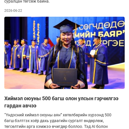
суралцан төгсөж байна.
2026-06-22
Хиймэл оюуны 500 багш олон улсын гэрчилгээ
гардан авчээ
“Үндэсний хиймэл оюуны аян” хөтөлбөрийн хүрээнд 500
багш бэлтгэх хоёр дахь удаагийн сургалт өндөрлөж,
төгсөлтийн арга хэмжээ өчигдөр боллоо. Тэд AI болон