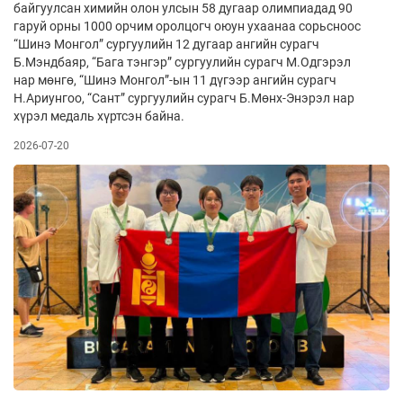
байгуулсан химийн олон улсын 58 дугаар олимпиадад 90
гаруй орны 1000 орчим оролцогч оюун ухаанаа сорьсноос
“Шинэ Монгол” сургуулийн 12 дугаар ангийн сурагч
Б.Мэндбаяр, “Бага тэнгэр” сургуулийн сурагч М.Одгэрэл
нар мөнгө, “Шинэ Монгол”-ын 11 дүгээр ангийн сурагч
Н.Ариунгоо, “Сант” сургуулийн сурагч Б.Мөнх-Энэрэл нар
хүрэл медаль хүртсэн байна.
2026-07-20