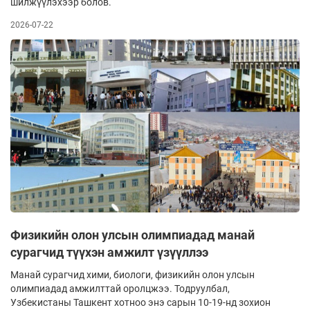
шилжүүлэхээр болов.
2026-07-22
Физикийн олон улсын олимпиадад манай
сурагчид түүхэн амжилт үзүүллээ
Манай сурагчид хими, биологи, физикийн олон улсын
олимпиадад амжилттай оролцжээ. Тодруулбал,
Узбекистаны Ташкент хотноо энэ сарын 10-19-нд зохион