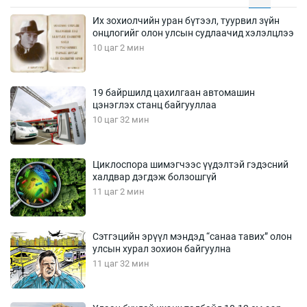
Их зохиолчийн уран бүтээл, туурвил зүйн
онцлогийг олон улсын судлаачид хэлэлцлээ
10 цаг 2 мин
19 байршилд цахилгаан автомашин
цэнэглэх станц байгууллаа
10 цаг 32 мин
Циклоспора шимэгчээс үүдэлтэй гэдэсний
халдвар дэгдэж болзошгүй
11 цаг 2 мин
Сэтгэцийн эрүүл мэндэд “санаа тавих” олон
улсын хурал зохион байгуулна
11 цаг 32 мин