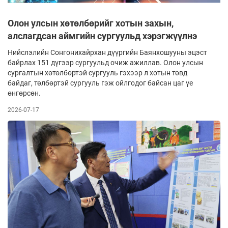
Олон улсын хөтөлбөрийг хотын захын,
алслагдсан аймгийн сургуульд хэрэгжүүлнэ
Нийслэлийн Сонгонихайрхан дүүргийн Баянхошууны эцэст
байрлах 151 дүгээр сургуульд очиж ажиллав. Олон улсын
сургалтын хөтөлбөртэй сургууль гэхээр л хотын төвд
байдаг, төлбөртэй сургууль гэж ойлгодог байсан цаг үе
өнгөрсөн.
2026-07-17