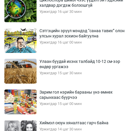
халдвар дэгдэж болзошгүй
Уржигдар 16 цаг 30 мин
Сэтгэцийн эрүүл мэндэд “санаа тавих” олон
улсын хурал зохион байгуулна
Уржигдар 16 цаг 00 мин
Улаан буудай ихэнх талбайд 10-12 см-ээр
өндөр ургажээ
Уржигдар 15 цаг 30 мин
Зарим гол нэрийн барааны үнэ өмнөх
сарынхаас буурчээ
Уржигдар 15 цаг 00 мин
Хиймэл оюун хяналтаас гарч байна
Уржигдар 14 цаг 30 мин