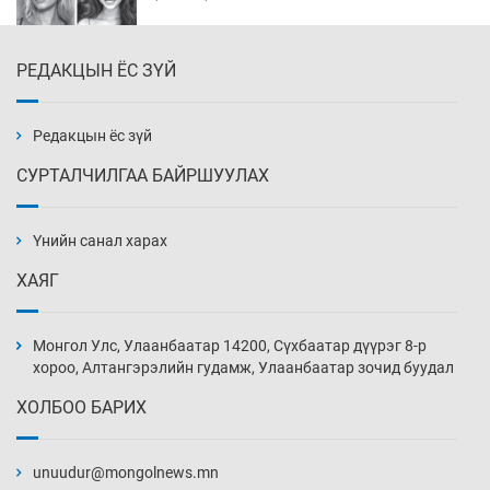
РЕДАКЦЫН ЁС ЗҮЙ
Эмэгтэйчүүд Бээжин, эрэгтэйчүүд Японд
бэлтгэл базаахаар хилийн дээс алхлаа
Уржигдар 14 цаг 00 мин
Редакцын ёс зүй
СУРТАЛЧИЛГАА БАЙРШУУЛАХ
АНУ-ын Цэргийн кибер командлалаын
ажилтнууд амиа хорлох явдал эрс
нэмэгджээ
Үнийн санал харах
Уржигдар 13 цаг 52 мин
ХАЯГ
Монголын шигшээ Хонконгийн багийг ялж,
эхний хожлоо авлаа
Монгол Улс, Улаанбаатар 14200, Сүхбаатар дүүрэг 8-р
Уржигдар 13 цаг 30 мин
хороо, Алтангэрэлийн гудамж, Улаанбаатар зочид буудал
ХОЛБОО БАРИХ
Техникийн өндөр үзүүлэлттэй агаарын хөлөг
худалдан авах хүсэлтээ уламжлав
unuudur@mongolnews.mn
Уржигдар 13 цаг 00 мин