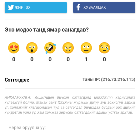
ЖИРГЭХ
ХУВААЛЦАХ
Энэ мэдээ танд ямар санагдав?
0
0
0
0
1
0
Сэтгэгдэл:
Таны IP: (216.73.216.115)
АНХААРУУЛГА: Уншигчдын бичсэн сэтгэгдэлд unuudur.mn хариуцлага
хүлээхгүй болно. Манай сайт ХХЗХ-ны журмын дагуу зүй зохисгүй зарим
үг, хэллэгийг хязгаарласан тул Та сэтгэгдэл бичихдээ бусдын эрх ашгийг
хүндэтгэн үзнэ үү. Хэм хэмжээ зөрчсөн сэтгэгдлийг админ устгах эрхтэй.