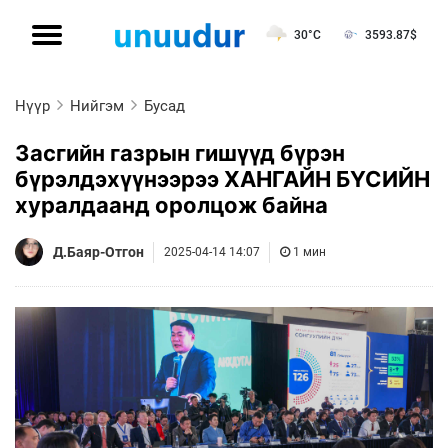
30°C
3593.87
$
Нүүр
Нийгэм
Бусад
Засгийн газрын гишүүд бүрэн
бүрэлдэхүүнээрээ ХАНГАЙН БҮСИЙН
хуралдаанд оролцож байна
Д.Баяр-Отгон
2025-04-14 14:07
1 мин