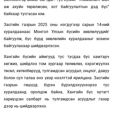
аж ахуйн төрөлжсөн, хот байгуулалтын дэд бүс”
байхаар тусгасан юм.
Засгийн газрын 2025 оны нэгдүгээр сарын 14-ний
хуралдаанаас Монгол Улсын бүсийн зөвлөлүүдийг
байгуулж, бүс бүрд зөвлөлийн хуралдааныг зохион
байгуулахаар шийдвэрлэсэн.
Хангайн бүсийн аймгууд тус тусдаа бус хамтарч
хөгжих, шийдлээ том зургаар төлөвлөх, хэрэгжүүлэх
төсөл, хөтөлбөрүүд, тулгамдсан асуудал, онцлог, давуу
болон сул талаа энэ үеэр нээлттэй ярилцана. Засгийн
газрын гишүүд бүрэн бүрэлдэхүүнээрээ тус
хуралдаанд оролцож байна, Хангайн бүс нутагт
хариуцсан салбарт нь тулгамдсан асуудлыг газар
дээр нь шийдвэрлэнэ.