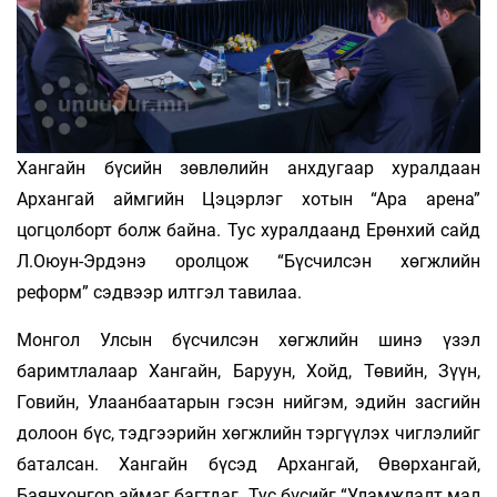
Хангайн бүсийн зөвлөлийн анхдугаар хуралдаан
Архангай аймгийн Цэцэрлэг хотын “Ара арена”
цогцолборт болж байна. Тус хуралдаанд Ерөнхий сайд
Л.Оюун-Эрдэнэ оролцож “Бүсчилсэн хөгжлийн
реформ” сэдвээр илтгэл тавилаа.
Монгол Улсын бүсчилсэн хөгжлийн шинэ үзэл
баримтлалаар Хангайн, Баруун, Хойд, Төвийн, Зүүн,
Говийн, Улаанбаатарын гэсэн нийгэм, эдийн засгийн
долоон бүс, тэдгээрийн хөгжлийн тэргүүлэх чиглэлийг
баталсан. Хангайн бүсэд Архангай, Өвөрхангай,
Баянхонгор аймаг багтдаг. Тус бүсийг “Уламжлалт мал