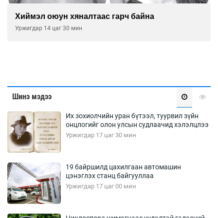
Хиймэл оюун хяналтаас гарч байна
Уржигдар 14 цаг 30 мин
Шинэ мэдээ
Их зохиолчийн уран бүтээл, туурвил зүйн
онцлогийг олон улсын судлаачид хэлэлцлээ
Уржигдар 17 цаг 30 мин
19 байршилд цахилгаан автомашин
цэнэглэх станц байгууллаа
Уржигдар 17 цаг 00 мин
Циклоспора шимэгчээс үүдэлтэй гэдэсний