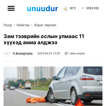
30°C
3593.93
$
Нүүр
Нийгэм
Хэрэг зөрчил
Зам тээврийн ослын улмаас 11
хүүхэд амиа алджээ
Ч.Болортуяа
2025-04-25 10:00
1 мин унших