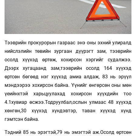
Тээврийн прокурорын газраас энэ оны эхний улиралд
нийслэлийн төвийн зургаан дүүрэгт зам, тээврийн
осолд хүүхэд өртөж, хохирсон хэргийг судалжээ.
Дээрх хугацаанд зам,тээврийн осолд 164 хүүхэд
өртсөн бөгөөд нэг хүүхэд амиа алдаж, 83 нь эрүүл
мэндээрээ хохирсон байна. Үүнийг өнгөрсөн оны мөн
үеийнхтэй харьцуулахад хохирсон хүүхдийн тоо
4.1хувиар өсжээ.Тодруулбал,ослын улмаас 48 хүүхэд
хөнгөн,30 хүүхэд хүндэвтэр, таван хүүхэд хүнд
гэмтсэн байна.
Тэдний 85 нь эрэгтэй,79 нь эмэгтэй аж.Осолд өртсөн