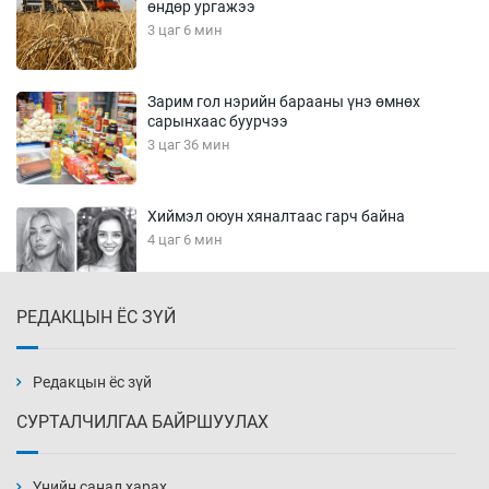
өндөр ургажээ
3 цаг 6 мин
Зарим гол нэрийн барааны үнэ өмнөх
сарынхаас буурчээ
3 цаг 36 мин
Хиймэл оюун хяналтаас гарч байна
4 цаг 6 мин
РЕДАКЦЫН ЁС ЗҮЙ
Эмэгтэйчүүд Бээжин, эрэгтэйчүүд Японд
бэлтгэл базаахаар хилийн дээс алхлаа
4 цаг 36 мин
Редакцын ёс зүй
СУРТАЛЧИЛГАА БАЙРШУУЛАХ
АНУ-ын Цэргийн кибер командлалаын
ажилтнууд амиа хорлох явдал эрс
нэмэгджээ
Үнийн санал харах