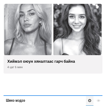
Хиймэл оюун хяналтаас гарч байна
4 цаг 6 мин
Шинэ мэдээ