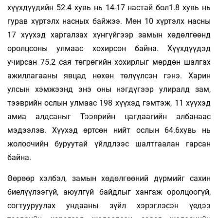
хүүхдүүдийн 52.4 хувь нь 14-17 настай бол1.8 хувь нь
гурав хүртэлх насных байжээ. Мөн 10 хүртэлх насны
17 хүүхэд харгалзах хүнгүйгээр замын хөдөлгөөнд
оролцсоны улмаас хохирсон байна. Хүүхдүүдэд
учирсан 75.2 сая төгрөгийн хохирлыг мөрдөн шалгах
ажиллагааны явцад нөхөн төлүүлсэн гэнэ. Харин
улсын хэмжээнд энэ оны нэгдүгээр улиралд зам,
тээврийн ослын улмаас 198 хүүхэд гэмтэж, 11 хүүхэд
амиа алдсаныг Тээврийн цагдаагийн албанаас
мэдээлэв. Хүүхэд өртсөн нийт ослын 64.6хувь нь
жолоочийн буруутай үйлдлээс шалтгаалан гарсан
байна.
Өөрөөр хэлбэл, замын хөдөлгөөний дүрмийг сахин
биелүүлээгүй, аюулгүй байдлыг хангаж оролцоогүй,
согтууруулах ундааны зүйл хэрэглэсэн үедээ