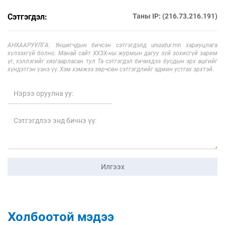
Сэтгэгдэл:
Таны IP: (216.73.216.191)
АНХААРУУЛГА: Уншигчдын бичсэн сэтгэгдэлд unuudur.mn хариуцлага
хүлээхгүй болно. Манай сайт ХХЗХ-ны журмын дагуу зүй зохисгүй зарим
үг, хэллэгийг хязгаарласан тул Та сэтгэгдэл бичихдээ бусдын эрх ашгийг
хүндэтгэн үзнэ үү. Хэм хэмжээ зөрчсөн сэтгэгдлийг админ устгах эрхтэй.
Илгээх
Холбоотой мэдээ