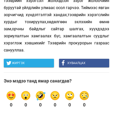
тээврийн хэрэгсэл жолоодсон зэрэг жолоочийн
буруутай үйлдлийн улмаас осол гарчээ. Тиймээс явган
зорчигчид хүндэтгэлтэй хандах,тээврийн хэрэгслийн
хурдыг тохируулах,хөдөлгөөн эхлэхийн өмнө
зам,орчны байдлыг сайтар шалгах, хүүхдэдээ
зориулалтын хамгаалах бүс, хамгаалалтын суудлыг
хэрэглэж хэвшихийг Тээврийн прокурорын газраас
санууллаа.
ЖИРГЭХ
ХУВААЛЦАХ
Энэ мэдээ танд ямар санагдав?
0
0
0
0
0
0