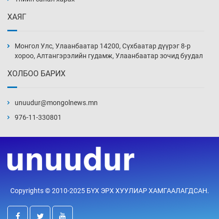
4 цаг 44 мин
ХАЯГ
Монголын шигшээ Хонконгийн багийг ялж,
эхний хожлоо авлаа
Монгол Улс, Улаанбаатар 14200, Сүхбаатар дүүрэг 8-р
5 цаг 6 мин
хороо, Алтангэрэлийн гудамж, Улаанбаатар зочид буудал
ХОЛБОО БАРИХ
Техникийн өндөр үзүүлэлттэй агаарын хөлөг
худалдан авах хүсэлтээ уламжлав
unuudur@mongolnews.mn
5 цаг 36 мин
976-11-330801
“Шатахууны бус, бодлогын хомсдол
нүүрлээд байна”
6 цаг 6 мин
Дөрвөн чиглэлд шөнийн автобус иргэдэд
Copyrights © 2010-2025 БҮХ ЭРХ ХУУЛИАР ХАМГААЛАГДСАН.
үйлчилж буй гэв
6 цаг 36 мин