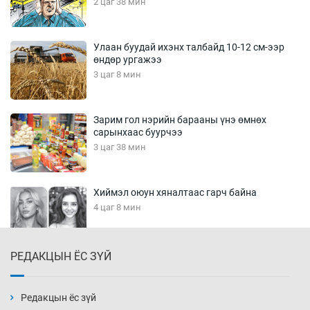
2 цаг 38 мин
Улаан буудай ихэнх талбайд 10-12 см-ээр
өндөр ургажээ
3 цаг 8 мин
Зарим гол нэрийн барааны үнэ өмнөх
сарынхаас буурчээ
3 цаг 38 мин
Хиймэл оюун хяналтаас гарч байна
4 цаг 8 мин
РЕДАКЦЫН ЁС ЗҮЙ
Эмэгтэйчүүд Бээжин, эрэгтэйчүүд Японд
бэлтгэл базаахаар хилийн дээс алхлаа
4 цаг 38 мин
Редакцын ёс зүй