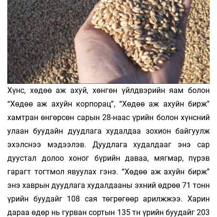
Хүнс, хөдөө аж ахуй, хөнгөн үйлдвэрийн яам болон
“Хөдөө аж ахуйн корпорац”, “Хөдөө аж ахуйн бирж”
хамтран өнгөрсөн сарын 28-наас үрийн болон хүнсний
улаан буудайн дуудлага худалдаа зохион байгуулж
эхэлснээ мэдээлэв. Дуудлага худалдааг энэ сар
дуустал долоо хоног бүрийн даваа, мягмар, пүрэв
гарагт тогтмол явуулах гэнэ. “Хөдөө аж ахуйн бирж”
энэ хаврын дуудлага худалдааны эхний өдрөө 71 тонн
үрийн буудайг 108 сая төгрөгөөр арилжжээ. Харин
дараа өдөр нь гурван сортын 135 тн үрийн буудайг 203