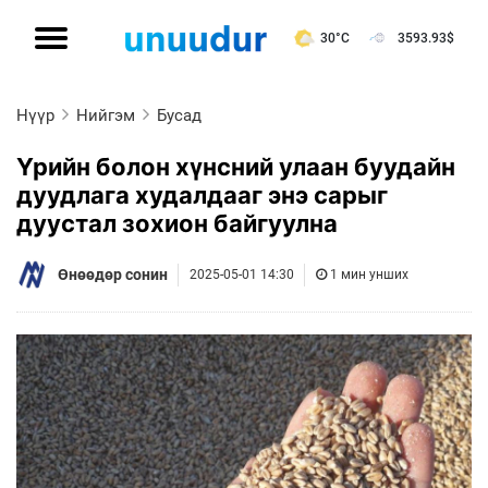
30°C
3593.93
$
Нүүр
Нийгэм
Бусад
Үрийн болон хүнсний улаан буудайн
дуудлага худалдааг энэ сарыг
дуустал зохион байгуулна
Өнөөдөр сонин
2025-05-01 14:30
1 мин унших