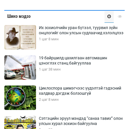
Шинэ мэдээ
Их зохиолчийн уран бүтээл, туурвил зүйн
онцлогийг олон улсын судлаачид хэлэлцлээ
1 цаг 8 мин
19 байршилд цахилгаан автомашин
цэнэглэх станц байгууллаа
1 цаг 38 мин
Циклоспора шимэгчээс үүдэлтэй гэдэсний
халдвар дэгдэж болзошгүй
2 цаг 8 мин
Сэтгэцийн эрүүл мэндэд “санаа тавих” олон
улсын хурал зохион байгуулна