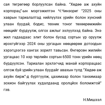
сая төгрөгөөр борлуулсан байна. “Хөдөө аж ахуйн
корпорац”-ын мэргэжилтэн Ч.Чинзориг “2025 оны
хаврын тариалалтад нийлүүлэх үрийн болон хүнсний
улаан буудай, бодис, техник тоног төхөөрөмжийн
нөөцийг бүрдүүлж, олгох ажлыг эхлүүлээд байна. Энэ
жил гадаадаас элит болон бусад сортын үр оруулж
ирэхгүйгээр 2024 оны ургацын нөөцөөрөө дотоодын
хэрэгцээгээ хангах зорилт тавьсан. Өнгөрсөн жилийн
ургацаас 10 нэр төрлийн сортын 6500 тонн үрийн нөөц
бүрдүүлсэн. Тариалан эрхлэгчид манай корпорацаас
олгож буй үрийн улаан буудайг авахын тулд “Хөдөө аж
ахуйн бирж”-д бүртгүүлж, цахимаар болон танхимаар
зохион байгуулах худалдаанд оролцйох боломжтой”
гэв.
Н.Мишээл