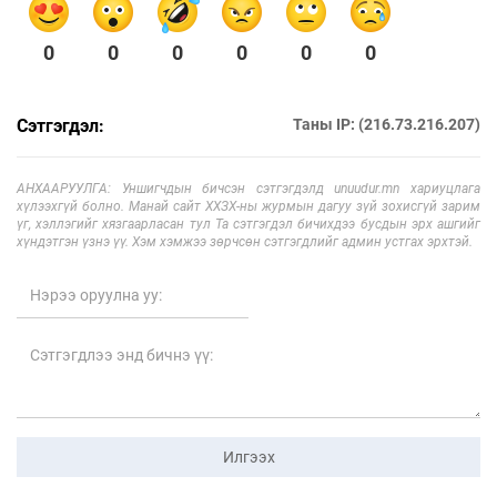
0
0
0
0
0
0
Сэтгэгдэл:
Таны IP: (216.73.216.207)
АНХААРУУЛГА: Уншигчдын бичсэн сэтгэгдэлд unuudur.mn хариуцлага
хүлээхгүй болно. Манай сайт ХХЗХ-ны журмын дагуу зүй зохисгүй зарим
үг, хэллэгийг хязгаарласан тул Та сэтгэгдэл бичихдээ бусдын эрх ашгийг
хүндэтгэн үзнэ үү. Хэм хэмжээ зөрчсөн сэтгэгдлийг админ устгах эрхтэй.
Илгээх