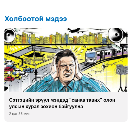
Холбоотой мэдээ
Сэтгэцийн эрүүл мэндэд “санаа тавих” олон
улсын хурал зохион байгуулна
2 цаг 38 мин