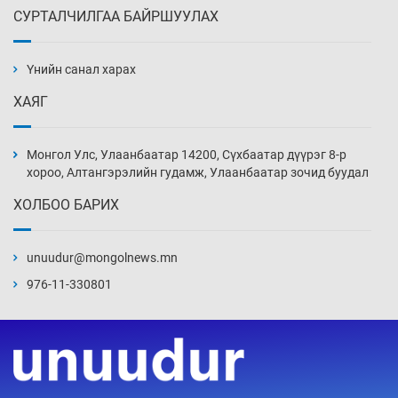
СУРТАЛЧИЛГАА БАЙРШУУЛАХ
АНУ-ын Цэргийн кибер командлалаын
ажилтнууд амиа хорлох явдал эрс
нэмэгджээ
Үнийн санал харах
4 цаг 46 мин
ХАЯГ
Монголын шигшээ Хонконгийн багийг ялж,
эхний хожлоо авлаа
Монгол Улс, Улаанбаатар 14200, Сүхбаатар дүүрэг 8-р
5 цаг 8 мин
хороо, Алтангэрэлийн гудамж, Улаанбаатар зочид буудал
ХОЛБОО БАРИХ
Техникийн өндөр үзүүлэлттэй агаарын хөлөг
худалдан авах хүсэлтээ уламжлав
unuudur@mongolnews.mn
5 цаг 38 мин
976-11-330801
“Шатахууны бус, бодлогын хомсдол
нүүрлээд байна”
6 цаг 8 мин