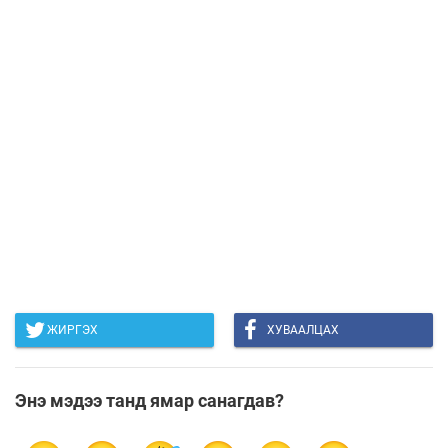
ЖИРГЭХ
ХУВААЛЦАХ
Энэ мэдээ танд ямар санагдав?