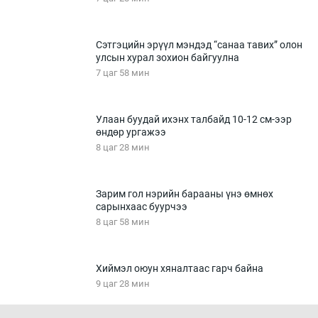
Сэтгэцийн эрүүл мэндэд “санаа тавих” олон
улсын хурал зохион байгуулна
7 цаг 58 мин
Улаан буудай ихэнх талбайд 10-12 см-ээр
өндөр ургажээ
8 цаг 28 мин
Зарим гол нэрийн барааны үнэ өмнөх
сарынхаас буурчээ
8 цаг 58 мин
Хиймэл оюун хяналтаас гарч байна
9 цаг 28 мин