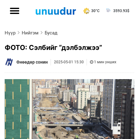
30°C
3593.93
$
Нүүр
Нийгэм
Бусад
ФОТО: Сэлбийг “дэлбэлжээ”
Өнөөдөр сонин
2025-05-01 15:30
1 мин унших