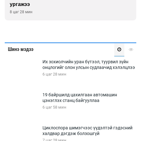
ургажээ
8 цаг 28 мин
Шинэ мэдээ
Их зохиолчийн уран бүтээл, туурвил зүйн
онцлогийг олон улсын судлаачид хэлэлцлээ
6 цаг 28 мин
19 байршилд цахилгаан автомашин
цэнэглэх станц байгууллаа
6 цаг 58 мин
Циклоспора шимэгчээс үүдэлтэй гэдэсний
халдвар дэгдэж болзошгүй
7 цаг 28 мин