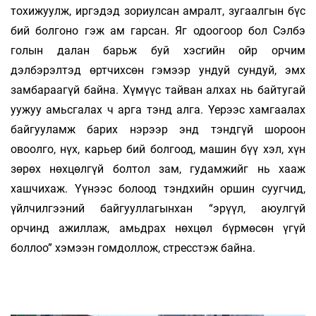
тохижуулж, иргэдэд зориулсан амралт, зугаалгын бүс
бий болгоно гэж ам гарсан. Яг одоогоор бол Сэлбэ
голын далан барьж буй хэсгийн ойр орчим
дэлбэрэлтэд өртчихсөн гэмээр ундуй сундуй, эмх
замбараагүй байна. Хүмүүс тайван алхах нь байтугай
уужуу амьсгалах ч арга тэнд алга. Үерээс хамгаалах
байгууламж барих нэрээр энд тэндгүй шороон
овоолго, нүх, карьер бий болгоод, машин бүү хэл, хүн
зөрөх нөхцөлгүй болтол зам, гудамжийг нь хааж
хашчихаж. Үүнээс болоод тэндхийн оршин суугчид,
үйлчилгээний байгууллагынхан “эрүүл, аюулгүй
орчинд ажиллаж, амьдрах нөхцөл бүрмөсөн үгүй
боллоо” хэмээн гомдоллож, стресстэж байна.