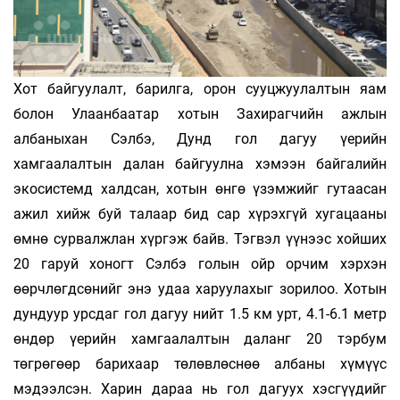
Хот байгуулалт, барилга, орон сууцжуулалтын яам
болон Улаанбаатар хотын Захирагчийн ажлын
албаныхан Сэлбэ, Дунд гол дагуу үерийн
хамгаалалтын далан байгуулна хэмээн байгалийн
экосистемд халдсан, хотын өнгө үзэмжийг гутаасан
ажил хийж буй талаар бид сар хүрэхгүй хугацааны
өмнө сурвалжлан хүргэж байв. Тэгвэл үүнээс хойших
20 гаруй хоногт Сэлбэ голын ойр орчим хэрхэн
өөрчлөгдсөнийг энэ удаа харуулахыг зорилоо. Хотын
дундуур урсдаг гол дагуу нийт 1.5 км урт, 4.1-6.1 метр
өндөр үерийн хамгаалалтын даланг 20 тэрбум
төгрөгөөр барихаар төлөвлөснөө албаны хүмүүс
мэдээлсэн. Харин дараа нь гол дагуух хэсгүүдийг