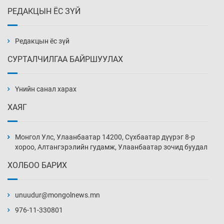
РЕДАКЦЫН ЁС ЗҮЙ
Эмэгтэйчүүд Бээжин, эрэгтэйчүүд Японд
бэлтгэл базаахаар хилийн дээс алхлаа
9 цаг 58 мин
Редакцын ёс зүй
СУРТАЛЧИЛГАА БАЙРШУУЛАХ
АНУ-ын Цэргийн кибер командлалаын
ажилтнууд амиа хорлох явдал эрс
нэмэгджээ
Үнийн санал харах
10 цаг 6 мин
ХАЯГ
Монголын шигшээ Хонконгийн багийг ялж,
эхний хожлоо авлаа
Монгол Улс, Улаанбаатар 14200, Сүхбаатар дүүрэг 8-р
10 цаг 28 мин
хороо, Алтангэрэлийн гудамж, Улаанбаатар зочид буудал
ХОЛБОО БАРИХ
Техникийн өндөр үзүүлэлттэй агаарын хөлөг
худалдан авах хүсэлтээ уламжлав
unuudur@mongolnews.mn
10 цаг 58 мин
976-11-330801