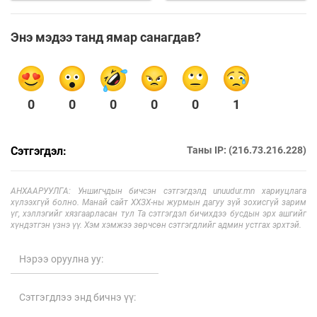
Энэ мэдээ танд ямар санагдав?
0
0
0
0
0
1
Сэтгэгдэл:
Таны IP: (216.73.216.228)
АНХААРУУЛГА: Уншигчдын бичсэн сэтгэгдэлд unuudur.mn хариуцлага
хүлээхгүй болно. Манай сайт ХХЗХ-ны журмын дагуу зүй зохисгүй зарим
үг, хэллэгийг хязгаарласан тул Та сэтгэгдэл бичихдээ бусдын эрх ашгийг
хүндэтгэн үзнэ үү. Хэм хэмжээ зөрчсөн сэтгэгдлийг админ устгах эрхтэй.