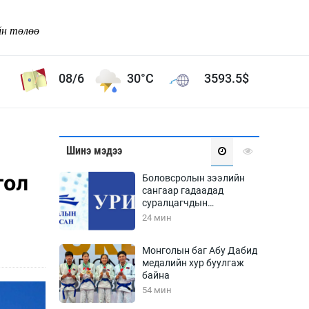
йн төлөө
08/6
30°C
3593.5
$
Соёл урлаг
Шинэ мэдээ
ой хөгжлийн зорилго -
Сонгодог урлаг
гол
Боловсролын зээлийн
Ардын урлаг
сангаар гадаадад
суралцагчдын
Дүрслэх урлаг
амьжиргааны зардлын
24 мин
Өв соёл
хэмжээг шинэчлэн
тогтоох нь
таг
Кино урлаг
Монголын баг Абу Дабид
медалийн хур буулгаж
 орчин
Цирк
байна
ол
54 мин
Рок поп, хип хоп
энд