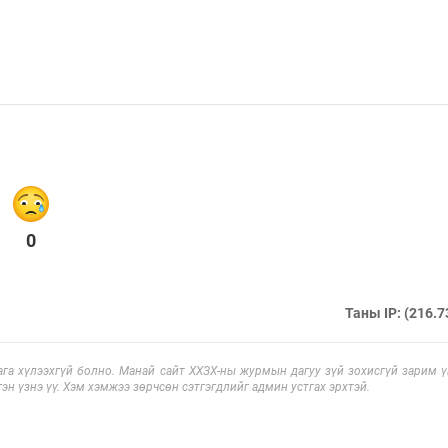
0
Таны IP: (216.7
га хүлээхгүй болно. Манай сайт ХХЗХ-ны журмын дагуу зүй зохисгүй зарим үг
эн үзнэ үү. Хэм хэмжээ зөрчсөн сэтгэгдлийг админ устгах эрхтэй.