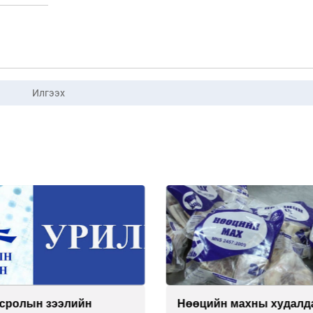
Илгээх
сролын зээлийн
Нөөцийн махны худалда