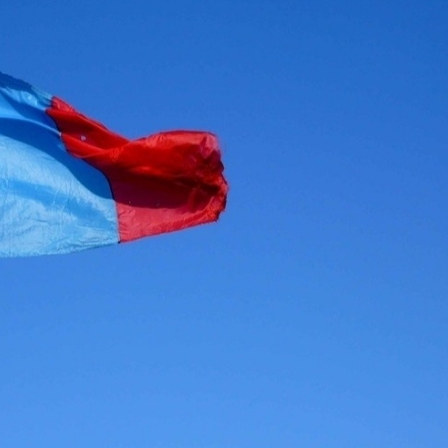
Ханш
Хэрэг з
Эрэлттэй мэдээ
Эрүүл м
Хууль ёс
Хүмүүс
Албаны 
Бусад
Life style
Ярилцл
Зөвлөгөө
Хоймор
Өнөөдрийн тухай
Уншигч-
өл