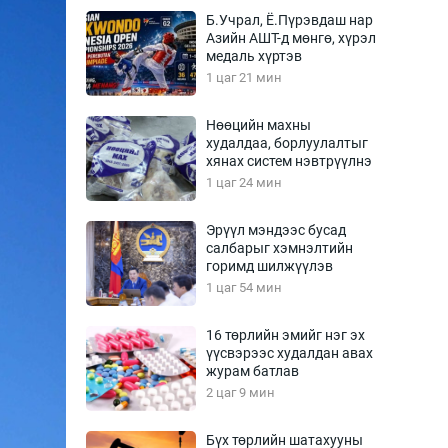
Урлагтай яриа
Б.Учрал, Ё.Пүрэвдаш нар
өрчил
Азийн АШТ-д мөнгө, хүрэл
медаль хүртэв
энд-Эрхэм баян
1 цаг 21 мин
Нөөцийн махны
худалдаа, борлуулалтыг
хүний үг
хянах систем нэвтрүүлнэ
1 цаг 24 мин
Эрүүл мэндээс бусад
салбарыг хэмнэлтийн
ага
Бусад
горимд шилжүүлэв
1 цаг 54 мин
Фото
сурвалжлагч
Видео
16 төрлийн эмийг нэг эх
Инфографик
үүсвэрээс худалдан авах
журам батлав
Санал асуулга
2 цаг 9 мин
Бүх төрлийн шатахууны