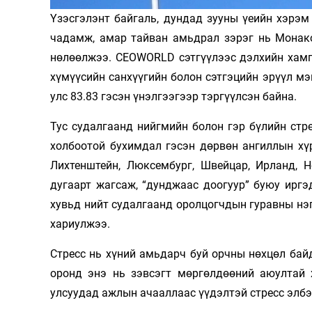
Үзэсгэлэнт байгаль, дундад зууны үеийн хэрэм 
Олимп 2024
чадамж, амар тайван амьдрал зэрэг нь Монако
нөлөөлжээ. CEOWORLD сэтгүүлээс дэлхийн хамг
хүмүүсийн санхүүгийн болон сэтгэцийн эрүүл мэ
улс 83.83 гэсэн үнэлгээгээр тэргүүлсэн байна.
Тус судалгаанд нийгмийн болон гэр бүлийн стр
холбоотой бухимдал гэсэн дөрвөн ангиллын хү
Лихтенштейн, Люксембург, Швейцар, Ирланд, 
дугаарт жагсаж, “дунджаас доогуур” буюу ирг
хувьд нийт судалгаанд оролцогчдын гуравны нэг
хариулжээ.
Стресс нь хүний амьдарч буй орчны нөхцөл бай
оронд энэ нь зэвсэгт мөргөлдөөний аюултай 
улсуудад ажлын ачааллаас үүдэлтэй стресс элбэ