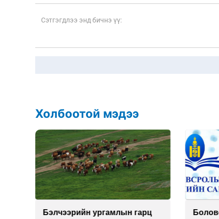
Холбоотой мэдээ
н
Бэлчээрийн ургамлын гарц
Болов