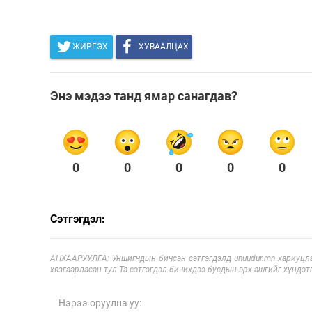
ЖИРГЭХ
ХУВААЛЦАХ
Энэ мэдээ танд ямар санагдав?
0
0
0
0
0
Сэтгэгдэл:
АНХААРУУЛГА: Уншигчдын бичсэн сэтгэгдэлд unuudur.mn хариуцла
хязгаарласан тул Та сэтгэгдэл бичихдээ бусдын эрх ашгийг хүндэтг