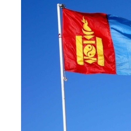
126-гийн НЭГ
Ертөнц
Спорт
Нийгэм
Бөх
Техник технологи
Сагсан бөмбөг
Шинжлэх ухаан
Хөлбөмбөг
Сонин хачин
Олимпын төрөл
Дэлхийн монгол
Тулааны спорт
Олимпын бус төр