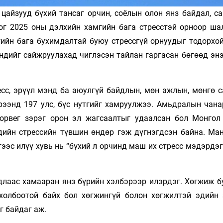
цайзууд бүхий тансаг орчин, соёлын олон янз байдал, са
г 2025 оны дэлхийн хамгийн бага стресстэй орноор ша
ийн бага бухимдалтай буюу стрессгүй орнуудыг тодорхой
ндийг сайжруулахад чиглэсэн тайлан гаргасан бөгөөд энэ
есс, эрүүл мэнд ба аюулгүй байдлын, мөн ажлын, мөнгө с
рээнд 197 улс, бүс нутгийг хамруулжээ. Амьдралын чана
Норвег зэрэг орон эл жагсаалтыг удаалсан бол Монгол
эдийн стрессийн түвшин өндөр гэж дүгнэгдсэн байна. Ма
ээс илүү хувь нь “бүхий л орчинд маш их стресс мэдэрдэ
длаас хамааран янз бүрийн хэлбэрээр илэрдэг. Хөгжиж б
холбоотой байх бол хөгжингүй болон хөгжилтэй эдийн 
г байдаг аж.