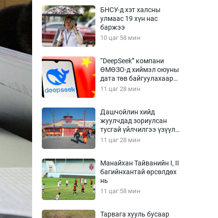
Урлагтай яриа
БНСУ-д хэт халсны
өрчил
улмаас 19 хүн нас
баржээ
энд-Эрхэм баян
10 цаг 58 мин
“DeepSeek” компани
ӨМӨЗО-д хиймэл оюуны
хүний үг
дата төв байгуулахаар
төлөвлөж байна
11 цаг 28 мин
Дашчойлин хийд
жуулчдад зориулсан
ага
Бусад
тусгай үйлчилгээ үзүүлж
эхэлжээ
11 цаг 28 мин
Фото
сурвалжлагч
Видео
Манайхан Тайванийн I, II
Инфографик
багийнхантай өрсөлдөх
нь
Санал асуулга
11 цаг 58 мин
Тарвага хууль бусаар