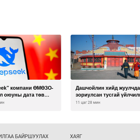
йлин хийд жуулчдад
Манайхан Тайванийн I, I
сан тусгай үйлчилгээ
багийнхантай өрсөлдөх
ж эхэлжээ
8 мин
11 цаг 58 мин
ИЛГАА БАЙРШУУЛАХ
ХАЯГ