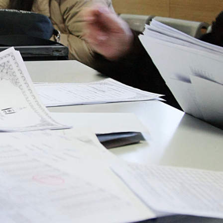
Ханш
Хэрэг з
Эрэлттэй мэдээ
Эрүүл м
Хууль ёс
Хүмүүс
Албаны 
Бусад
Life style
Ярилцл
Зөвлөгөө
Хоймор
Өнөөдрийн тухай
Уншигч-
өл