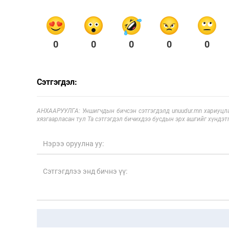
0
0
0
0
0
Сэтгэгдэл:
АНХААРУУЛГА: Уншигчдын бичсэн сэтгэгдэлд unuudur.mn хариуцла
хязгаарласан тул Та сэтгэгдэл бичихдээ бусдын эрх ашгийг хүндэтг