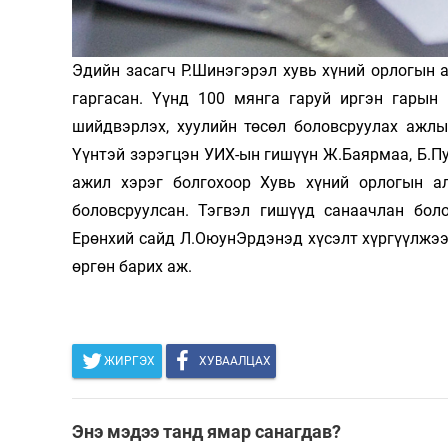
Олимп 2024
Эдийн засагч Р.Шинэгэрэл хувь хүний орлогын 
гаргасан. Үүнд 100 мянга гаруй иргэн гарын
шийдвэрлэх, хуулийн төсөл боловсруулах ажлы
Үүнтэй зэрэгцэн УИХ-ын гишүүн Ж.Баярмаа, Б.Пу
ажил хэрэг болгохоор Хувь хүний орлогын ал
боловсруулсан. Тэгвэл гишүүд санаачлан боло
Ерөнхий сайд Л.ОюунЭрдэнэд хүсэлт хүргүүлжээ.
өргөн барих аж.
ЖИРГЭХ
ХУВААЛЦАХ
Энэ мэдээ танд ямар санагдав?