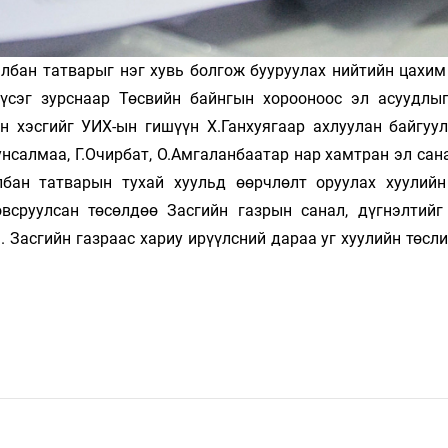
албан татварыг нэг хувь болгож бууруулах нийтийн цахим
 үсэг зурснаар Төсвийн байнгын хорооноос эл асуудлы
н хэсгийг УИХ-ын гишүүн Х.Ганхуягаар ахлуулан байгуул
нсалмаа, Г.Очирбат, О.Амгаланбаатар нар хамтран эл сан
бан татварын тухай хуульд өөрчлөлт оруулах хуулийн
всруулсан төсөлдөө Засгийн газрын санал, дүгнэлтийг
 Засгийн газраас хариу ирүүлсний дараа уг хуулийн төсл