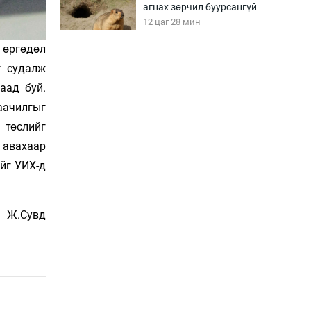
агнах зөрчил буурсангүй
12 цаг 28 мин
 өргөдөл
г судалж
Х.Улам-Өрнөх байр
урагшилж, долоод
аад буй.
жагсжээ
аачилгыг
12 цаг 58 мин
 төслийг
Ж.Лхагвабат өсвөр
 авахаар
үеийнхний ДАШТ-ийг
ийг УИХ-д
дэнсэлнэ
13 цаг 28 мин
Иран тэсэж үлдсэн ч
Ж.Сувд
удаан хугацаанд хүнд
үеийг туулна
13 цаг 58 мин
Боловсролын зээлийн
сангаар гадаадад