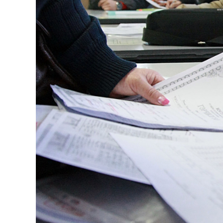
126-гийн НЭГ
Ертөнц
Спорт
Нийгэм
Бөх
Техник технологи
Сагсан бөмбөг
Шинжлэх ухаан
Хөлбөмбөг
Сонин хачин
Олимпын төрөл
Дэлхийн монгол
Тулааны спорт
Олимпын бус төр