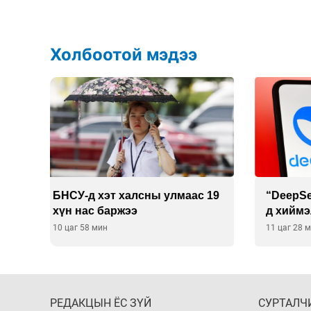
Холбоотой мэдээ
 19
“DeepSeek” компани ӨМӨЗО-
Дашчо
д хиймэл оюуны дата төв
зориул
байгуулахаар төлөвлөж
үзүүл
11 цаг 28 мин
11 цаг 2
байна
РЕДАКЦЫН ЁС ЗҮЙ
СУРТАЛЧ