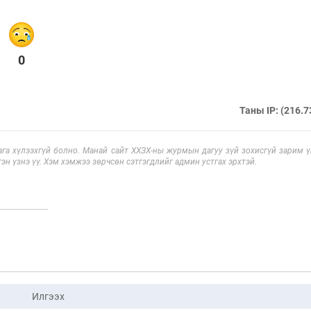
0
Таны IP: (216.7
га хүлээхгүй болно. Манай сайт ХХЗХ-ны журмын дагуу зүй зохисгүй зарим үг
эн үзнэ үү. Хэм хэмжээ зөрчсөн сэтгэгдлийг админ устгах эрхтэй.
Илгээх