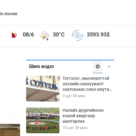
йн төлөө
08/6
30°C
3593.93
$
Соёл урлаг
Шинэ мэдээ
ой хөгжлийн зорилго -
Сонгодог урлаг
Тэтгэлэг, хөнгөлөлттэй
Ардын урлаг
зээлийн санхүүжилт
саатсанаас олон оюутан
Дүрслэх урлаг
төлбөрийн дарамтад
9 цаг 58 мин
Өв соёл
оров
таг
Кино урлаг
Налайх дүүргийнхэн
хошой аваргаар
 орчин
Цирк
шалгарлаа
ол
10 цаг 28 мин
Рок поп, хип хоп
энд