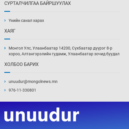
СУРТАЛЧИЛГАА БАЙРШУУЛАХ
АНУ-ын Цэргийн кибер командлалаын
ажилтнууд амиа хорлох явдал эрс
нэмэгджээ
Үнийн санал харах
10 цаг 44 мин
ХАЯГ
Монголын шигшээ Хонконгийн багийг ялж,
эхний хожлоо авлаа
Монгол Улс, Улаанбаатар 14200, Сүхбаатар дүүрэг 8-р
11 цаг 7 мин
хороо, Алтангэрэлийн гудамж, Улаанбаатар зочид буудал
ХОЛБОО БАРИХ
Техникийн өндөр үзүүлэлттэй агаарын хөлөг
худалдан авах хүсэлтээ уламжлав
unuudur@mongolnews.mn
11 цаг 37 мин
976-11-330801
“Шатахууны бус, бодлогын хомсдол
нүүрлээд байна”
12 цаг 7 мин