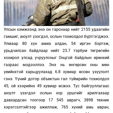
Улсын хэмжээнд энэ он гарснаар нийт 2155 удаагийн
гамшиг, аюулт үзэгдэл, ослын тохиолдол бүртгэгджээ.
Улмаар 80 хүн амиа алдан, 54 иргэн бэртэж,
урьдчилсан байдлаар нийт 23.7 тэрбум төгрөгийн
хохирол улсад учруулсныг Онцгой байдлын ерөнхий
газраас мэдээллээ. Энэ нь өнгөрсөн оны мөн
үеийнхтэй харьцуулахад 6.8 хувиар өссөн үзүүлэлт
гэнэ. Үүний дотор объектын гал түймрийн тохиолдол
45, ой хээрийнх 49 хувиар өсжээ. Тус байгууллагаас
аюулт үзэгдэл ослын хор уршгийг арилгахаар
давхардсан тоогоор 17 545 аврагч, 3898 техник
хэрэгсэлтэйгээр ажиллаж, 765 хүний амь авран,