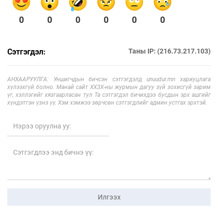
0
0
0
0
0
0
Сэтгэгдэл:
Таны IP: (216.73.217.103)
АНХААРУУЛГА: Уншигчдын бичсэн сэтгэгдэлд unuudur.mn хариуцлага
хүлээхгүй болно. Манай сайт ХХЗХ-ны журмын дагуу зүй зохисгүй зарим
үг, хэллэгийг хязгаарласан тул Та сэтгэгдэл бичихдээ бусдын эрх ашгийг
хүндэтгэн үзнэ үү. Хэм хэмжээ зөрчсөн сэтгэгдлийг админ устгах эрхтэй.
Илгээх