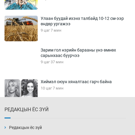
Улаан буудай ихэнх талбайд 10-12 см-ээр
өндөр ургажээ
9 цаг 7 мин
Зарим гол нэрийн барааны үнэ өмнөх
сарынхаас буурчээ
9 цаг 37 мин
Хиймэл оюун хяналтаас гарч байна
10 цаг 7 мин
РЕДАКЦЫН ЁС ЗҮЙ
Эмэгтэйчүүд Бээжин, эрэгтэйчүүд Японд
бэлтгэл базаахаар хилийн дээс алхлаа
10 цаг 37 мин
Редакцын ёс зүй