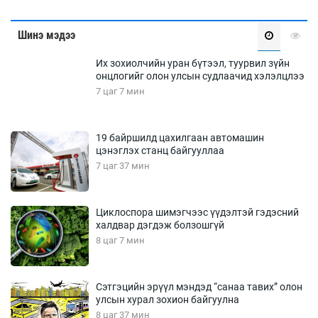
Шинэ мэдээ
Их зохиолчийн уран бүтээл, туурвил зүйн
онцлогийг олон улсын судлаачид хэлэлцлээ
7 цаг 7 мин
19 байршилд цахилгаан автомашин
цэнэглэх станц байгууллаа
7 цаг 37 мин
Циклоспора шимэгчээс үүдэлтэй гэдэсний
халдвар дэгдэж болзошгүй
8 цаг 7 мин
Сэтгэцийн эрүүл мэндэд “санаа тавих” олон
улсын хурал зохион байгуулна
8 цаг 37 мин