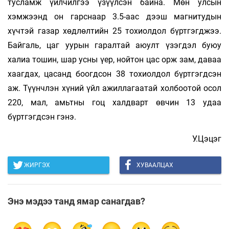
тусламж үйлчилгээ үзүүлсэн байна. Мөн улсын
хэмжээнд он гарснаар 3.5-аас дээш магнитудын
хүчтэй газар хөдлөлтийн 25 тохиолдол бүртгэгджээ.
Байгаль, цаг уурын гаралтай аюулт үзэгдэл буюу
халиа тошин, шар усны үер, нойтон цас орж зам, даваа
хаагдах, цасанд боогдсон 38 тохиолдол бүртгэгдсэн
аж. Түүнчлэн хүний үйл ажиллагаатай холбоотой осол
220, мал, амьтны гоц халдварт өвчин 13 удаа
бүртгэгдсэн гэнэ.
У.Цэцэг
ЖИРГЭХ
ХУВААЛЦАХ
Энэ мэдээ танд ямар санагдав?