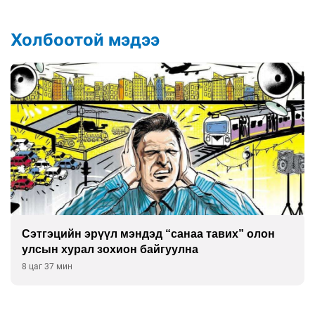
Холбоотой мэдээ
Сэтгэцийн эрүүл мэндэд “санаа тавих” олон
улсын хурал зохион байгуулна
8 цаг 37 мин