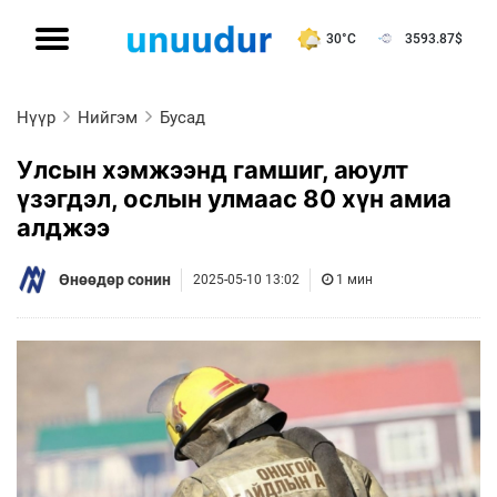
30°C
3593.87
$
Нүүр
Нийгэм
Бусад
Улсын хэмжээнд гамшиг, аюулт
үзэгдэл, ослын улмаас 80 хүн амиа
алджээ
Өнөөдөр сонин
2025-05-10 13:02
1 мин