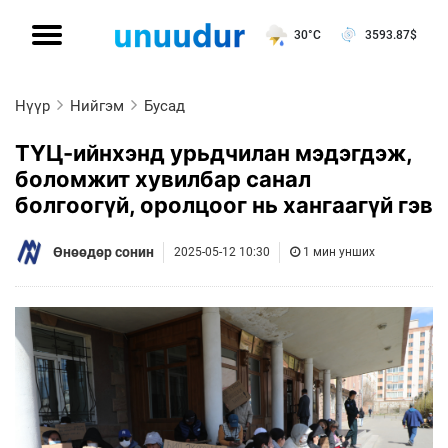
30°C
3593.87
$
Нүүр
Нийгэм
Бусад
ТҮЦ-ийнхэнд урьдчилан мэдэгдэж,
боломжит хувилбар санал
болгоогүй, оролцоог нь хангаагүй гэв
Өнөөдөр сонин
2025-05-12 10:30
1 мин унших