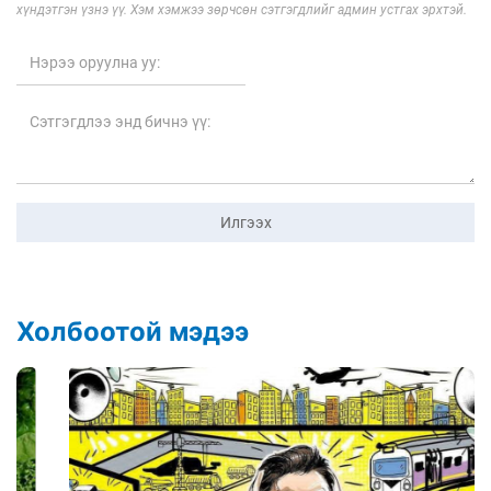
хүндэтгэн үзнэ үү. Хэм хэмжээ зөрчсөн сэтгэгдлийг админ устгах эрхтэй.
Илгээх
Холбоотой мэдээ