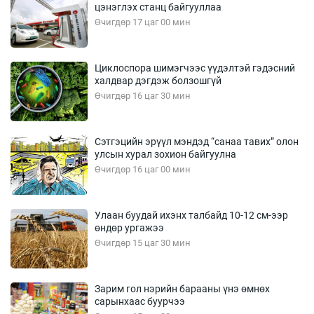
цэнэглэх станц байгууллаа
Өчигдөр 17 цаг 00 мин
Циклоспора шимэгчээс үүдэлтэй гэдэсний
халдвар дэгдэж болзошгүй
Өчигдөр 16 цаг 30 мин
Сэтгэцийн эрүүл мэндэд “санаа тавих” олон
улсын хурал зохион байгуулна
Өчигдөр 16 цаг 00 мин
Улаан буудай ихэнх талбайд 10-12 см-ээр
өндөр ургажээ
Өчигдөр 15 цаг 30 мин
Зарим гол нэрийн барааны үнэ өмнөх
сарынхаас буурчээ