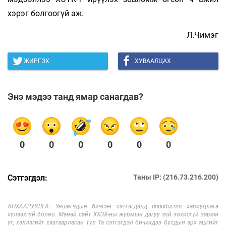
хэрэг болгоогүй аж.
Л.Чимэг
ЖИРГЭХ
ХУВААЛЦАХ
Энэ мэдээ танд ямар санагдав?
0
0
0
0
0
0
Сэтгэгдэл:
Таны IP: (216.73.216.200)
АНХААРУУЛГА: Уншигчдын бичсэн сэтгэгдэлд unuudur.mn хариуцлага
хүлээхгүй болно. Манай сайт ХХЗХ-ны журмын дагуу зүй зохисгүй зарим
үг, хэллэгийг хязгаарласан тул Та сэтгэгдэл бичихдээ бусдын эрх ашгийг