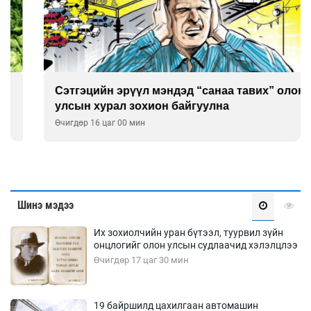
Сэтгэцийн эрүүл мэндэд “санаа тавих” олон
улсын хурал зохион байгуулна
Өчигдөр 16 цаг 00 мин
Шинэ мэдээ
Их зохиолчийн уран бүтээл, туурвил зүйн
онцлогийг олон улсын судлаачид хэлэлцлээ
Өчигдөр 17 цаг 30 мин
19 байршилд цахилгаан автомашин