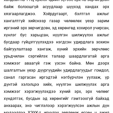
байж болзошгүй асуудлаар шүүхэд хандах эрх
хязгаарлагджээ. Хоёрдугаарт, бэлтгэл ажлыг
хангалтгүй хийснээр газар чөлөөлөх үеэр зарим
иргэний эрх зөрчигдсөн, эд хөрөнгөд хохирол учирсан,
хүнлэг бус харьцсан, нүүлгэн шилжүүлэх ажлыг
бусдаар гүйцэтгүүлэхдээ нэгдсэн удирдлага зохион
байгуулалтаар хангаж, хүний эрхийн зөрчлөөс
урьдчилан сэргийлэх талаар шаардлагатай арга
хэмжээг аваагүй гэж үзсэн байна. Мөн дээрх
шалгалтын үеэр дүүргүүдийн удирдлагуудыг гомдол,
санал гаргасан иргэдтэй нэгбүрчлэн уулзаж, үр
дүнтэй хэлэлцээ хийх, нүүлгэн шилжүүлэх арга
хэмжээг хэрэгжүүлэхдээ хүний эрх, эрх чөлөөг
хүндэтгэх, бусдын эд хөрөнгийг гэмтээхгүй байхад
анхаарах, энэ чиглэлээр хэрэгжүүлсэн ажлын дүн
мэдээллээ ХЭҮК-т ирүүлэх зөвлөмж өгсөн ч ажил