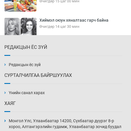
Өчигдөр 15 цаг 00 мин
Хиймэл оюун хяналтаас гарч байна
Өчигдөр 14 цаг 30 мин
РЕДАКЦЫН ЁС ЗҮЙ
Эмэгтэйчүүд Бээжин, эрэгтэйчүүд Японд
бэлтгэл базаахаар хилийн дээс алхлаа
Өчигдөр 14 цаг 00 мин
Редакцын ёс зүй
СУРТАЛЧИЛГАА БАЙРШУУЛАХ
АНУ-ын Цэргийн кибер командлалаын
ажилтнууд амиа хорлох явдал эрс
нэмэгджээ
Үнийн санал харах
Өчигдөр 13 цаг 52 мин
ХАЯГ
Монголын шигшээ Хонконгийн багийг ялж,
эхний хожлоо авлаа
Монгол Улс, Улаанбаатар 14200, Сүхбаатар дүүрэг 8-р
Өчигдөр 13 цаг 30 мин
хороо, Алтангэрэлийн гудамж, Улаанбаатар зочид буудал