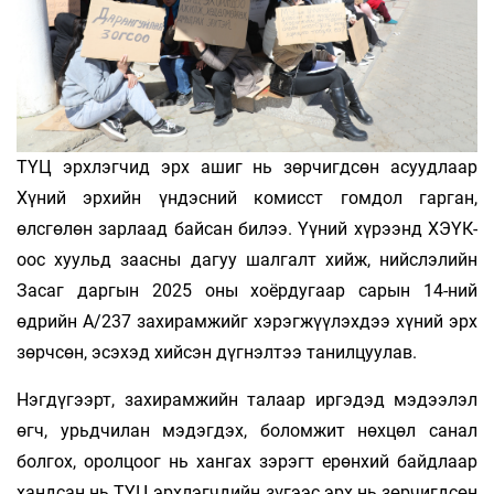
ТҮЦ эрхлэгчид эрх ашиг нь зөрчигдсөн асуудлаар
Хүний эрхийн үндэсний комисст гомдол гарган,
өлсгөлөн зарлаад байсан билээ. Үүний хүрээнд ХЭҮК-
оос хуульд заасны дагуу шалгалт хийж, нийслэлийн
Засаг даргын 2025 оны хоёрдугаар сарын 14-ний
өдрийн А/237 захирамжийг хэрэгжүүлэхдээ хүний эрх
зөрчсөн, эсэхэд хийсэн дүгнэлтээ танилцуулав.
Нэгдүгээрт, захирамжийн талаар иргэдэд мэдээлэл
өгч, урьдчилан мэдэгдэх, боломжит нөхцөл санал
болгох, оролцоог нь хангах зэрэгт ерөнхий байдлаар
хандсан нь ТҮЦ эрхлэгчдийн зүгээс эрх нь зөрчигдсөн