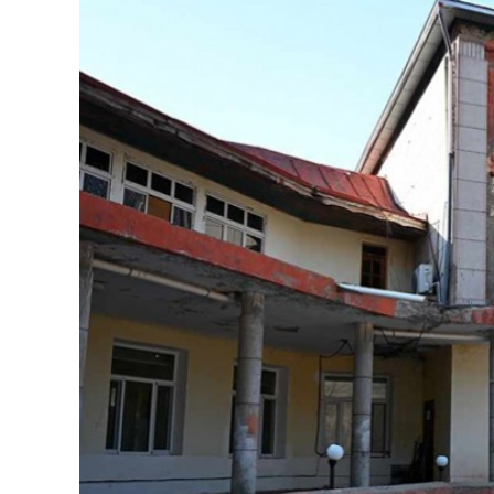
126-гийн НЭГ
Ертөнц
Спорт
Нийгэм
Бөх
Техник технологи
Сагсан бөмбөг
Шинжлэх ухаан
Хөлбөмбөг
Сонин хачин
Олимпын төрөл
Дэлхийн монгол
Тулааны спорт
Олимпын бус төр