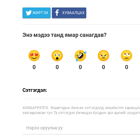
ЖИРГЭХ
ХУВААЛЦАХ
Энэ мэдээ танд ямар санагдав?
0
0
0
0
0
Сэтгэгдэл:
АНХААРУУЛГА: Уншигчдын бичсэн сэтгэгдэлд unuudur.mn хариуцла
хязгаарласан тул Та сэтгэгдэл бичихдээ бусдын эрх ашгийг хүндэтг