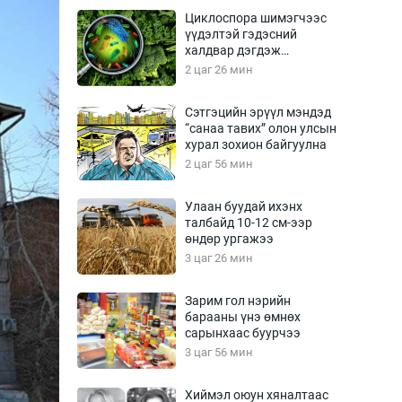
Урлагтай яриа
Циклоспора шимэгчээс
өрчил
үүдэлтэй гэдэсний
халдвар дэгдэж
энд-Эрхэм баян
болзошгүй
2 цаг 26 мин
Сэтгэцийн эрүүл мэндэд
“санаа тавих” олон улсын
хүний үг
хурал зохион байгуулна
2 цаг 56 мин
Улаан буудай ихэнх
талбайд 10-12 см-ээр
ага
Бусад
өндөр ургажээ
3 цаг 26 мин
Фото
сурвалжлагч
Видео
Зарим гол нэрийн
Инфографик
барааны үнэ өмнөх
сарынхаас буурчээ
Санал асуулга
3 цаг 56 мин
Хиймэл оюун хяналтаас