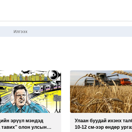
Илгээх
эндэд
Улаан буудай ихэнх талбайд
 улсын
10-12 см-ээр өндөр ургажээ