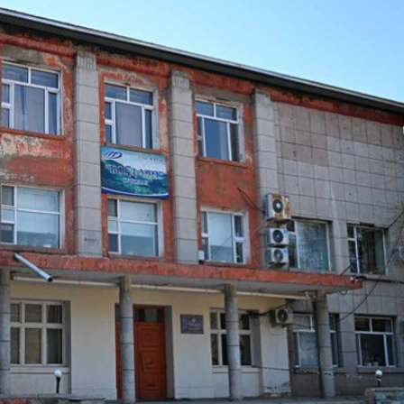
Ханш
Хэрэг з
Эрэлттэй мэдээ
Эрүүл м
Хууль ёс
Хүмүүс
Албаны 
Бусад
Life style
Ярилцл
Зөвлөгөө
Хоймор
Өнөөдрийн тухай
Уншигч-
өл