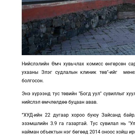
Олимп 2024
Нийслэлийн Өмч хувьчлах комисс өнгөрсөн са
ухааны Элэг судлалын клиник төв"-ийг мене
болгосон.
Энэ хүрээнд тус төвийн "Богд уул" сувиллыг ху
нийслэл өмчлөлдөө буцаан авав.
“ХУД-ийн 22 дугаар хороо буюу Зайсанд байр
эзэмшлийн 3.9 га газартай. Тус сувилал нь "
найман объектын нэг бөгөөд 2014 оноос хойш ир