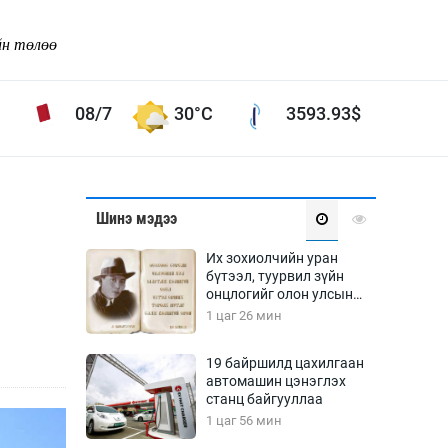
йн төлөө
08/7
30°C
3593.93
$
Соёл урлаг
Шинэ мэдээ
ой хөгжлийн зорилго -
Сонгодог урлаг
Их зохиолчийн уран
Ардын урлаг
бүтээл, туурвил зүйн
онцлогийг олон улсын
Дүрслэх урлаг
судлаачид хэлэлцлээ
1 цаг 26 мин
Өв соёл
таг
Кино урлаг
19 байршилд цахилгаан
автомашин цэнэглэх
 орчин
Цирк
станц байгууллаа
ол
1 цаг 56 мин
Рок поп, хип хоп
энд