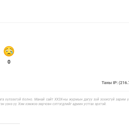
0
Таны IP: (216.
га хүлээхгүй болно. Манай сайт ХХЗХ-ны журмын дагуу зүй зохисгүй зарим үг
эн үзнэ үү. Хэм хэмжээ зөрчсөн сэтгэгдлийг админ устгах эрхтэй.