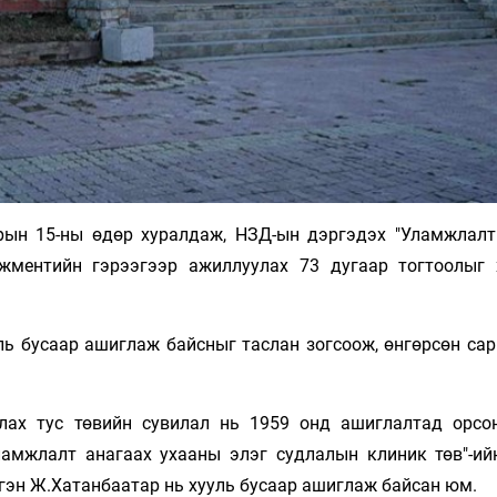
рын 15-ны өдөр хуралдаж, НЗД-ын дэргэдэх "Уламжлалт
жментийн гэрээгээр ажиллуулах 73 дугаар тогтоолыг 
уль бусаар ашиглаж байсныг таслан зогсоож, өнгөрсөн са
лах тус төвийн сувилал нь 1959 онд ашиглалтад орсо
Уламжлалт анагаах ухааны элэг судлалын клиник төв"-ий
гэн Ж.Хатанбаатар нь хууль бусаар ашиглаж байсан юм.