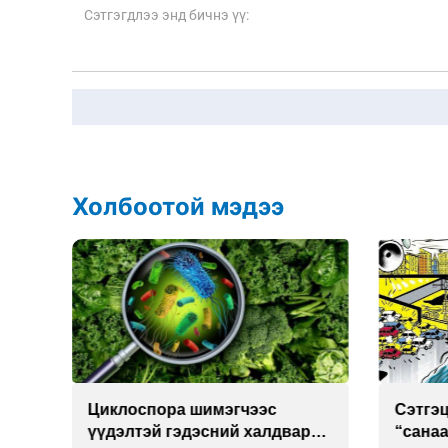
Холбоотой мэдээ
иклоспора шимэгчээс
Сэтгэцийн эрүүл м
дэлтэй гэдэсний халдвар
“санаа тавих” олон