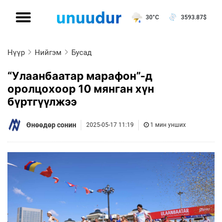
30°C
3593.87
$
Нүүр
Нийгэм
Бусад
“Улаанбаатар марафон”-д
оролцохоор 10 мянган хүн
бүртгүүлжээ
Өнөөдөр сонин
2025-05-17 11:19
1 мин унших