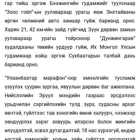
гар тийш эргэж Бээжингийн гудамжийг туулснаар
“Зоос гоёл”-ын уулзвараар урагш явж Энхтайваны
өргөн чөлөөний авто замаар гүйж барианд орно.
Харин 21, 42 км-ийн зайд гүйгчид Зүүн дөрвөн замын
уулзвараар урагш тойрсноор “Дүнжингарав”
худалдааны төвийн урдуур гүйж, Их Монгол Улсын
гудамжаар хойш эргэж Сүхбаатарын талбай дахь
барианд орно.
“Улаанбаатар марафон”-оор эмнэлгийн тусламж
үзүүлэх суурин зургаа, явуулын дөрвөн баг ажиллана.
Нийслэлийн Эрүүл мэндийн газраас эрсдэлээс
урьдчилан сэргийлэхийн тулд зүрх, судасны архаг
өвчтэй, гүйлтээс тав хоногийн өмнө халуурч, чээжээр
хөндүүрлэх зэрэг зовуурь илэрсэн болон жингийн
илүүдэлтэй, эсвэл дутагдалтай, 18 нас хүрээгүй, өндөр
настай хүмүүсийг холын зайн гүйлтэд оролцохгүй