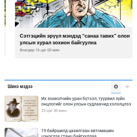
Сэтгэцийн эрүүл мэндэд “санаа тавих” олон
улсын хурал зохион байгуулна
Өчигдөр 16 цаг 00 мин
Шинэ мэдээ
Их зохиолчийн уран бүтээл, туурвил зүйн
онцлогийг олон улсын судлаачид хэлэлцлээ
23 цаг 30 мин
19 байршилд цахилгаан автомашин
цэнэглэх станц байгууллаа