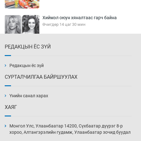
Хиймэл оюун хяналтаас гарч байна
Өчигдөр 14 цаг 30 мин
РЕДАКЦЫН ЁС ЗҮЙ
Эмэгтэйчүүд Бээжин, эрэгтэйчүүд Японд
бэлтгэл базаахаар хилийн дээс алхлаа
Өчигдөр 14 цаг 00 мин
Редакцын ёс зүй
СУРТАЛЧИЛГАА БАЙРШУУЛАХ
АНУ-ын Цэргийн кибер командлалаын
ажилтнууд амиа хорлох явдал эрс
нэмэгджээ
Үнийн санал харах
Өчигдөр 13 цаг 52 мин
ХАЯГ
Монголын шигшээ Хонконгийн багийг ялж,
эхний хожлоо авлаа
Монгол Улс, Улаанбаатар 14200, Сүхбаатар дүүрэг 8-р
Өчигдөр 13 цаг 30 мин
хороо, Алтангэрэлийн гудамж, Улаанбаатар зочид буудал