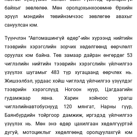
байхыг зөвлөлөө. Мөн оролцохынхооөмнө Өрхийн
эрүүл мэндийн төвийнэмчээс зөвлөгөө авахыг
сануулсан юм.
Түүнчлэн “Автомашингүй өдөр”-ийн хүрээнд нийтийн
тээврийн хэрэгслийн зорчих хөдөлгөөнд өөрчлөлт
оруулах юм байна. Төв замаар дайран өнгөрдөг 53
чиглэлийн нийтийн тээврийн хэрэгслийн үйлчилгээ
үзүүлэх шугамыг 483 түр хугацаанд өөрчлөх нь.
Жишээлбэл, урдаас хойш чиглэлд үйлчилгээ үзүүлдэг
тээврийн хэрэгслүүд Ногоон нуур, Цагдаагийн
гудамжаар явна. Харин хойноос урагш
чиглэлийнавтобуснууд 120 мянгат, Нарны гүүр,
Баянбүрдийн тойргоор дамжиж, иргэдэд үйлчилгээ
үзүүлэх нь. Мөн энэ өдөр цахилгаан хөдөлгүүртэй
дугуй, мотоциклыг хөдөлгөөнд оролцуулахгүй юм