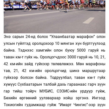
Энэ сарын 24-нд болох “Улаанбаатар марафон” олон
улсын гүйлтэд оролцохоор 10 мянган хүн бүртгүүлээд
байна. Тэднээс хамгийн олон буюу 5000 гаруй нь
таван км-т гүйх нь. Оролцогчдоос 3000 гаруй нь 10, 21,
42 км-ийн зайд гүйхээр төлөвлөжээ. Мөн марафоны
тав, 21, 42 км-ийн оролцогчид шинэ маршрутаар
гүйхээр болсон байна. Тодруулбал, таван км-т гүйх
хүмүүс Сүхбаатарын талбай дахь гараанаас гарч зүүн
гар тийш тойрч МУБИС, СЭЗИС-ийн урдуур гүйж,
Бөхийн өргөөний уулзвараар хойш эргэнэ. Ингээд
Токиогийн гудамжаар гүйж “Имарт Чингис”-ээр зүүн