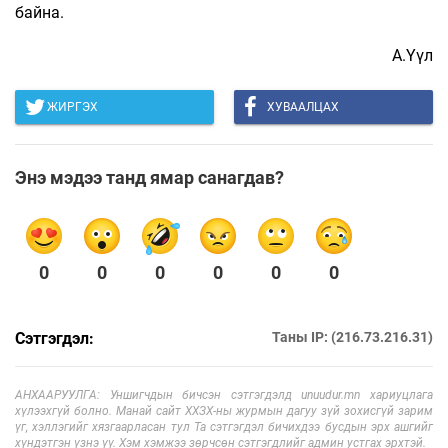
байна.
А.Үүл
ЖИРГЭХ
ХУВААЛЦАХ
Энэ мэдээ танд ямар санагдав?
0
0
0
0
0
0
Сэтгэгдэл:
Таны IP: (216.73.216.31)
АНХААРУУЛГА: Уншигчдын бичсэн сэтгэгдэлд unuudur.mn хариуцлага
хүлээхгүй болно. Манай сайт ХХЗХ-ны журмын дагуу зүй зохисгүй зарим
үг, хэллэгийг хязгаарласан тул Та сэтгэгдэл бичихдээ бусдын эрх ашгийг
хүндэтгэн үзнэ үү. Хэм хэмжээ зөрчсөн сэтгэгдлийг админ устгах эрхтэй.