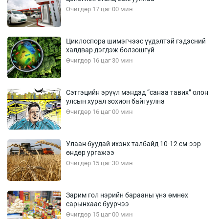
Өчигдөр 17 цаг 00 мин
Циклоспора шимэгчээс үүдэлтэй гэдэсний
халдвар дэгдэж болзошгүй
Өчигдөр 16 цаг 30 мин
Сэтгэцийн эрүүл мэндэд “санаа тавих” олон
улсын хурал зохион байгуулна
Өчигдөр 16 цаг 00 мин
Улаан буудай ихэнх талбайд 10-12 см-ээр
өндөр ургажээ
Өчигдөр 15 цаг 30 мин
Зарим гол нэрийн барааны үнэ өмнөх
сарынхаас буурчээ
Өчигдөр 15 цаг 00 мин