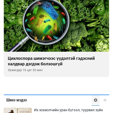
Сэтгэцийн эрүүл мэндэд “санаа тавих” ол
улсын хурал зохион байгуулна
Уржигдар 16 цаг 00 мин
Шинэ мэдээ
Их зохиолчийн уран бүтээл, туурвил зүйн