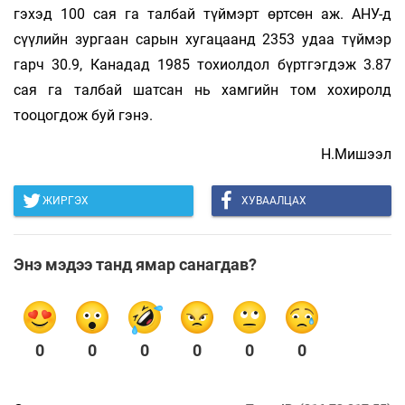
гэхэд 100 сая га талбай түймэрт өртсөн аж. АНУ-д
сүүлийн зургаан сарын хугацаанд 2353 удаа түймэр
гарч 30.9, Канадад 1985 тохиолдол бүртгэгдэж 3.87
сая га талбай шатсан нь хамгийн том хохиролд
тооцогдож буй гэнэ.
Н.Мишээл
ЖИРГЭХ
ХУВААЛЦАХ
Энэ мэдээ танд ямар санагдав?
0
0
0
0
0
0