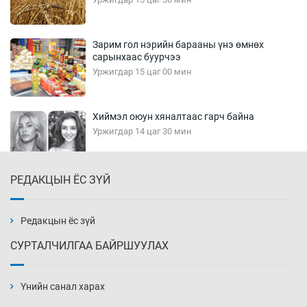
Зарим гол нэрийн барааны үнэ өмнөх
сарынхаас буурчээ
Уржигдар 15 цаг 00 мин
Хиймэл оюун хяналтаас гарч байна
Уржигдар 14 цаг 30 мин
РЕДАКЦЫН ЁС ЗҮЙ
Эмэгтэйчүүд Бээжин, эрэгтэйчүүд Японд
бэлтгэл базаахаар хилийн дээс алхлаа
Уржигдар 14 цаг 00 мин
Редакцын ёс зүй
СУРТАЛЧИЛГАА БАЙРШУУЛАХ
АНУ-ын Цэргийн кибер командлалаын
ажилтнууд амиа хорлох явдал эрс
нэмэгджээ
Үнийн санал харах
Уржигдар 13 цаг 52 мин