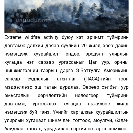
Extreme wildfire activity буюу хэт эрчимт түймрийн
давтамж дэлхий даяар сүүлийн 20 жилд хоёр дахин
нэмэгдэж, хуурайшилт өндөр, эрсдэлт улирлын
хугацаа нэг сараар уртассаныг Цаг уур, орчны
шинжилгээний газрын дарга Э.Баттулга Америкийн
сансар судлалын агентлаг (НАСА)-гийн тоон
мэдээллээс эш татан дурдлаа. Өөрөөр хэлбэл, уур
амьсгалын өөрчлөлтийн нөлөөгөөр түймрийн
давтамж, үргэлжлэх хугацаа ньжилээс жилд
нэмэгдэж буй гэнэ. Үүнийг харгалзан хуурайшилтын
улирлын хугацааг шинэчлэн тогтоох, аюулгүй, бэлэн
байдлаа хангах, урьдчилан сэргийлэх арга хэмжээг