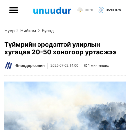
30°C
3593.87
$
Нүүр
Нийгэм
Бусад
Түймрийн эрсдэлтэй улирлын
хугацаа 20-50 хоногоор уртасжээ
Өнөөдөр сонин
2025-07-02 14:00
1 мин унших