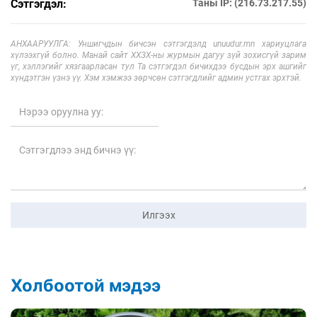
Сэтгэгдэл:
Таны IP: (216.73.217.55)
АНХААРУУЛГА: Уншигчдын бичсэн сэтгэгдэлд unuudur.mn хариуцлага
хүлээхгүй болно. Манай сайт ХХЗХ-ны журмын дагуу зүй зохисгүй зарим
үг, хэллэгийг хязгаарласан тул Та сэтгэгдэл бичихдээ бусдын эрх ашгийг
хүндэтгэн үзнэ үү. Хэм хэмжээ зөрчсөн сэтгэгдлийг админ устгах эрхтэй.
Илгээх
Холбоотой мэдээ