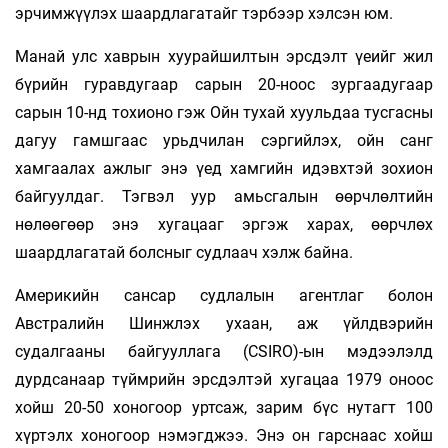
эрчимжүүлэх шаардлагатайг тэрбээр хэлсэн юм.
Манай улс хаврын хуурайшилтын эрсдэлт үеийг жил
бүрийн гуравдугаар сарын 20-ноос зургаадугаар
сарын 10-нд тохионо гэж Ойн тухай хуульдаа тусгасны
дагуу гамшгаас урьдчилан сэргийлэх, ойн санг
хамгаалах ажлыг энэ үед хамгийн идэвхтэй зохион
байгуулдаг. Тэгвэл уур амьсгалын өөрчлөлтийн
нөлөөгөөр энэ хугацааг эргэж харах, өөрчлөх
шаардлагатай болсныг судлаач хэлж байна.
Америкийн сансар судлалын агентлаг болон
Австралийн Шинжлэх ухаан, аж үйлдвэрийн
судалгааны байгууллага (CSIRO)-ын мэдээлэлд
дурдсанаар түймрийн эрсдэлтэй хугацаа 1979 оноос
хойш 20-50 хоногоор уртсаж, зарим бүс нутагт 100
хүртэлх хоногоор нэмэгджээ. Энэ он гарснаас хойш