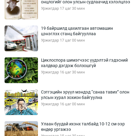
онцлогийг олон улсын судлаачид хэлэлцлээ
Уржигдар 17 цаг 30 мин
19 байршилд цахилгаан автомашин
цэнэглэх станц байгууллаа
Уржигдар 17 цаг 00 мин
Циклоспора шимэгчээс үүдэлтэй гэдэсний
халдвар дэгдэж болзошгүй
Уржигдар 16 цаг 30 мин
Сэтгэцийн эрүүл мэндэд “санаа тавих” олон
улсын хурал зохион байгуулна
Уржигдар 16 цаг 00 мин
Улаан буудай ихэнх талбайд 10-12 см-ээр
өндөр ургажээ
Уржигдар 15 цаг 30 мин