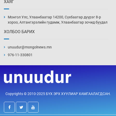
ХАЯГ
Монголын шигшээ Хонконгийн багийг ялж,
эхний хожлоо авлаа
Монгол Улс, Улаанбаатар 14200, Сүхбаатар дүүрэг 8-р
Уржигдар 13 цаг 30 мин
хороо, Алтангэрэлийн гудамж, Улаанбаатар зочид буудал
ХОЛБОО БАРИХ
Техникийн өндөр үзүүлэлттэй агаарын хөлөг
худалдан авах хүсэлтээ уламжлав
unuudur@mongolnews.mn
Уржигдар 13 цаг 00 мин
976-11-330801
“Шатахууны бус, бодлогын хомсдол
нүүрлээд байна”
Уржигдар 12 цаг 30 мин
Дөрвөн чиглэлд шөнийн автобус иргэдэд
Copyrights © 2010-2025 БҮХ ЭРХ ХУУЛИАР ХАМГААЛАГДСАН.
үйлчилж буй гэв
Уржигдар 12 цаг 00 мин