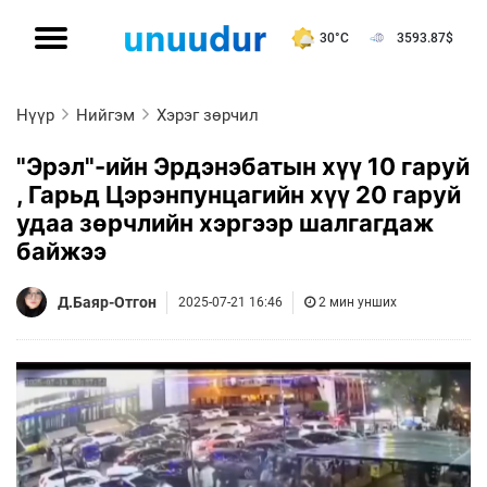
30°C
3593.87
$
Нүүр
Нийгэм
Хэрэг зөрчил
"Эрэл"-ийн Эрдэнэбатын хүү 10 гаруй
, Гарьд Цэрэнпунцагийн хүү 20 гаруй
удаа зөрчлийн хэргээр шалгагдаж
байжээ
Д.Баяр-Отгон
2025-07-21 16:46
2 мин унших