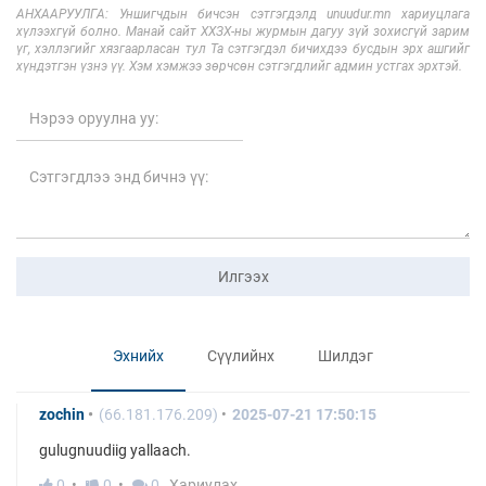
АНХААРУУЛГА: Уншигчдын бичсэн сэтгэгдэлд unuudur.mn хариуцлага
хүлээхгүй болно. Манай сайт ХХЗХ-ны журмын дагуу зүй зохисгүй зарим
үг, хэллэгийг хязгаарласан тул Та сэтгэгдэл бичихдээ бусдын эрх ашгийг
хүндэтгэн үзнэ үү. Хэм хэмжээ зөрчсөн сэтгэгдлийг админ устгах эрхтэй.
Илгээх
Эхнийх
Сүүлийнх
Шилдэг
zochin
(66.181.176.209)
2025-07-21 17:50:15
gulugnuudiig yallaach.
0
0
0
Хариулах