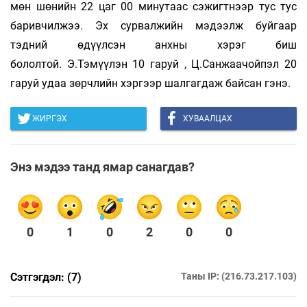
мөн шөнийн 22 цаг 00 минутаас сэжигтнээр тус тус
баривчилжээ. Эх сурвалжийн мэдээлж буйгаар
тэдний өдүүлсэн анхны хэрэг биш
бололтой. Э.Тэмүүлэн 10 гаруй , Ц.Санжаачойпэл 20
гаруй удаа зөрчлийн хэргээр шалгагдаж байсан гэнэ.
ЖИРГЭХ
ХУВААЛЦАХ
Энэ мэдээ танд ямар санагдав?
0
1
0
2
0
0
Сэтгэгдэл: (7)
Таны IP: (216.73.217.103)