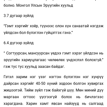
болно. Монгол Улсын Эрүүгийн хуульд
3.7 дугаар зүйлд
“Гэмт хэргийг хоёр, түүнээс олон хүн санаатай нэгдэж
үйлдсэн бол бүлэглэн гүйцэтгэх гэнэ.”
6.4 дүгээр зүйлд
“ Согтуурсан, мансуурсан үедээ гэмт хэрэг үйлдсэн нь
эрүүгийн хариуцлагаас чөлөөлөх үндэслэл болохгүй.”
гэж тус тус хуульд заасан байдаг.
Гэтэл зарим нэг үзэг нэгтэн бүлэглэн нэг хүнрүү
дайрсан хэргийг 40-50 хүний зодоон болгон хувиргах
жишээтэй. Тийм зүйл гэж байхгүй шүү. Мөн миний дүү
маргаан огтоос үүсгээгүй болох нь бичлэгээс
харагдана. Харин хамт явсан найзууд нь салгаад