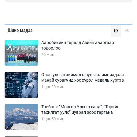
Шинэ мэдээ
Аэробикийн төрөлд Азийн аваргаар
тодорлоо
50 мин
Олон улсын хиймэл оюуны олимпиадаас
манай сурагчид хос хүрэл медаль хүртэв
1 цаг 20 мин
Төвбанк “Монгол Улсын хаад”, “Төрийн
тахилгат уулс” цуврал зоос гаргана
1 цаг 50 мин