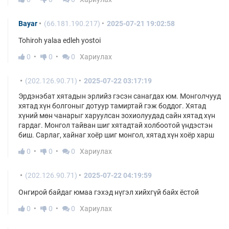
Bayar
(66.181.190.217)
2025-07-21 19:02:58
Tohiroh yalaa edleh yostoi
0
0
0
Хариулах
(202.126.90.71)
2025-07-22 03:17:19
Эрдэнэбат хятадын эрлийз гэсэн санагдах юм. Монголчууд
хятад хүн болгоныг дотуур тамиртай гэж боддог. Хятад
хүний мөн чанарыг харуулсан зохиолуудад сайн хятад хүн
гардаг. Монгол тайван шиг хятадтай холбоотой үндэстэн
биш. Сарлаг, хайнаг хоёр шиг монгол, хятад хүн хоёр харш
0
0
0
Хариулах
(202.126.90.71)
2025-07-22 04:19:59
Онгирой байдаг юмаа гэхэд нүгэл хийхгүй байх ёстой
0
0
0
Хариулах