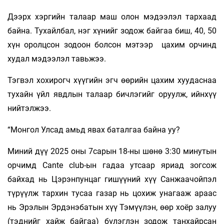
Дээрх хэргийн талаар маш олон мэдээлэл тархаад
байна. Тухайлбал, нэг хүнийг зодож байгаа биш, 40, 50
хүн оролцсон зодоон болсон мэтээр цахим орчинд
худал мэдээлэл тавьжээ.
Тэгвэл хохирогч хүүгийн эгч өөрийн цахим хуудаснаа
тухайн үйл явдлын талаар бичлэгийг оруулж, ийнхүү
нийтэлжээ.
“Монгол Улсад амьд явах баталгаа байна уу?
Миний дүү 2025 оны 7сарын 18-ны шөнө 3:30 минутын
орчимд Cante club-ын гадаа утсаар яриад зогсож
байхад нь Цэрэнпунцаг гишүүний хүү Санжаачойпэл
түрүүлж тархин тусаа газар нь цохиж унагааж араас
нь Эрэлын Эрдэнэбатын хүү Тэмүүлэн, өөр хоёр залуу
(тэднийг хайж байгаа) бүлэглэн зодож танхайрсан