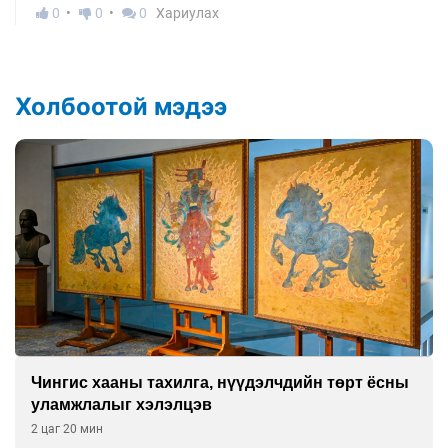
0
0
0
Хариулах
Холбоотой мэдээ
нгис хааны тахилга, нүүдэлчдийн төрт ёсны
Д.
амжлалыг хэлэлцэв
ар
аг 20 мин
2 ц