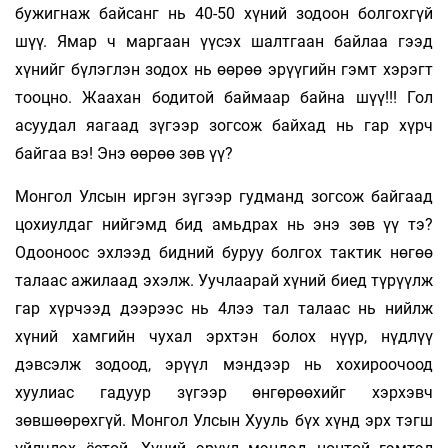
бужигнаж байсанг нь 40-50 хүний зодоон болгохгүй
шүү. Ямар ч маргаан үүсэх шалтгаан байлаа гээд
хүнийг бүлэглэн зодох нь өөрөө эрүүгийн гэмт хэрэгт
тооцно. Жаахан бодитой баймаар байна шүү!!! Гол
асуудал яагаад зүгээр зогсож байхад нь гар хүрч
байгаа вэ! Энэ өөрөө зөв үү?
Монгол Улсын иргэн зүгээр гудманд зогсож байгаад
цохиулдаг нийгэмд бид амьдрах нь энэ зөв үү тэ?
Одооноос эхлээд бидний буруу болгох тактик нөгөө
талаас ажилаад эхэлж. Уучлаарай хүний биед түрүүлж
гар хүрчээд дээрээс нь 4лээ тал талаас нь нийлж
хүний хамгийн чухал эрхтэн болох нүүр, нүдлүү
дэвсэлж зодоод, эрүүл мэндээр нь хохироочоод
хуулиас гадуур зүгээр өнгөрөөхийг хэрхэвч
зөвшөөрөхгүй. Монгол Улсын Хууль бүх хүнд эрх тэгш