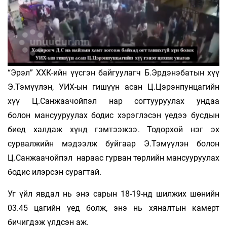
“Эрэл” ХХК-ийн үүсгэн байгуулагч Б.Эрдэнэбатын хүү
Э.Тэмүүлэн, УИХ-ын гишүүн асан Ц.Цэрэнпунцагийн
хүү Ц.Санжаачойпэл нар согтууруулах ундаа
болон мансууруулах бодис хэрэглэсэн үедээ бусдын
биед халдаж хүнд гэмтээжээ. Тодорхой нэг эх
сурвалжийн мэдээлж буйгаар Э.Тэмүүлэн болон
Ц.Санжаачойпэл нараас гурван төрлийн мансууруулах
бодис илэрсэн сурагтай.
Уг үйл явдал нь энэ сарын 18-19-нд шилжих шөнийн
03.45 цагийн үед болж, энэ нь хяналтын камерт
бичигдэж үлдсэн аж.