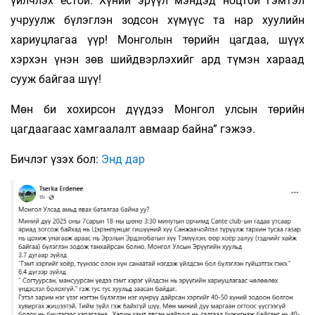
үйлчлэх ёстой. Хүний эрүүл мэндэд ноцтой гэмтэл
учруулж бүлэглэн зодсон хүмүүс та нар хуулийн
хариуцлагаа үүр! Монголын төрийн цагдаа, шүүх
хэрхэн үнэн зөв шийдвэрлэхийг ард түмэн хараад
сууж байгаа шүү!
Мөн би хохирсон дүүдээ Монгол улсын төрийн
цагдаагаас хамгаалалт авмаар байна” гэжээ.
Бичлэг үзэх бол:
Энд дар