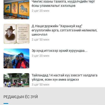
Чингис хааны тахилга, нүүдэлчдийн төрт
ёсны уламжлалыг хэлэлцэв
2 цаг 20 мин
Д.Нацагдоржийн “Харанхуй хад”
өгүүллэгийн арга, сэтгэлгээний нөлөөлөл,
шинэчлэл
2 цаг 50 мин
Эр хүнд итгэхээр эрхий хуруундаа...
3 цаг 20 мин
Тайландад 14 настай хүү зэвсэгт халдлага
үйлдэж, есөн хүн амиа алджээ
3 цаг 50 мин
РЕДАКЦЫН ЁС ЗҮЙ
Хүннү рок буюу монгол онгод
4 цаг 20 мин