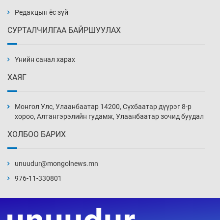
Редакцын ёс зүй
СУРТАЛЧИЛГАА БАЙРШУУЛАХ
Сарьсан багваахайнууд голын эрэг дагуух
барилга, байгууламжийн дээвэрт үүрлэжээ
Үнийн санал харах
4 цаг 50 мин
ХАЯГ
Цагдаагийн алба хаагчийг мөргөж зугтсан
этгээдийг илрүүлэв
Монгол Улс, Улаанбаатар 14200, Сүхбаатар дүүрэг 8-р
5 цаг 20 мин
хороо, Алтангэрэлийн гудамж, Улаанбаатар зочид буудал
ХОЛБОО БАРИХ
Нүүрс-пиролизийн үйлдвэр байгуулах
тогтоолын төслийг батлав
unuudur@mongolnews.mn
5 цаг 50 мин
976-11-330801
Б.Хулан ДАШТ-д түрүүлж, Г.Монголжин
хошой хүрэл медальтан болов
6 цаг 5 мин