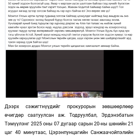
Дээрх сэжигтнүүдийг прокурорын зөвшөөрлөөр
өчигдөр саатуулсан аж. Тодруулбал, Эрдэнэбатын
Тэмүүлэнг 2025 оны 07 дугаар сарын 20-ны шөнийн 21
цаг 40 минутаас, Цэрэнпунцагийн Санжаачойпэлийн