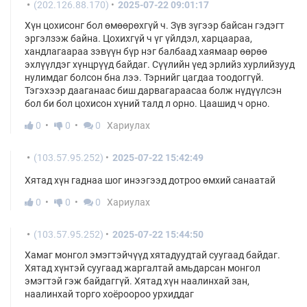
(202.126.88.170)
2025-07-22 09:01:17
Хүн цохисонг бол өмөөрөхгүй ч. Зүв зүгээр байсан гэдэгт
эргэлзэж байна. Цохихгүй ч үг үйлдэл, харцаараа,
хандлагаараа зэвүүн бүр нэг балбаад хаямаар өөрөө
эхлүүлдэг хүнцрүүд байдаг. Сүүлийн үед эрлийз хурлийзууд
нулимдаг болсон бна лээ. Тэрнийг цагдаа тоодоггүй.
Тэгэхээр дааганаас биш дарвагараасаа болж нүдүүлсэн
бол би бол цохисон хүний талд л орно. Цаашид ч орно.
0
0
0
Хариулах
(103.57.95.252)
2025-07-22 15:42:49
Хятад хүн гаднаа шог инээгээд дотроо өмхий санаатай
0
0
0
Хариулах
(103.57.95.252)
2025-07-22 15:44:50
Хамаг монгол эмэгтэйчүүд хятадуудтай суугаад байдаг.
Хятад хүнтэй суугаад жаргалтай амьдарсан монгол
эмэгтэй гэж байдаггүй. Хятад хүн наалинхай зан,
наалинхай торго хоёроороо урхиддаг