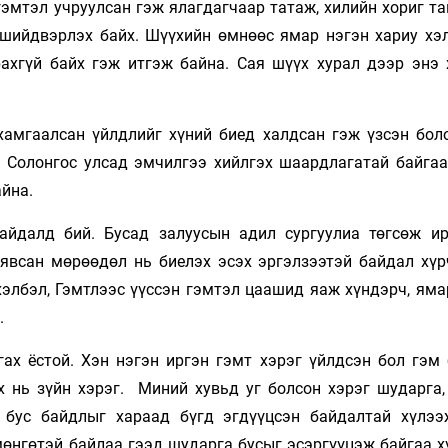
гэмтэл учруулсан гэж ялагдагчаар татаж, хилийн хориг та
 шийдвэрлэх байх. Шүүхийн өмнөөс ямар нэгэн хариу хэ
рахгүй байх гэж итгэж байна. Сая шүүх хурал дээр энэ 
амгаалсан үйлдлийг хүний биед халдсан гэж үзсэн боло
ь Солонгос улсад эмчилгээ хийлгэх шаардлагатай байгаа
айна.
йдалд бий. Бусад залуусын адил сургуулиа төгсөж ир
явсан мөрөөдөл нь биелэх эсэх эргэлзээтэй байдал хүрч
хэлбэл, Гэмтлээс үүссэн гэмтэл цаашид яаж хүндэрч, яма
.
гах ёстой. Хэн нэгэн иргэн гэмт хэрэг үйлдсэн бол гэм 
х нь зүйн хэрэг. Миний хувьд уг болсон хэрэг шударга,
 бус байдлыг хараад бүгд эгдүүцсэн байдалтай хүлээ
мөнгөтэй байлаа гээд шударга бусыг эсэргүүцэж байгаа х