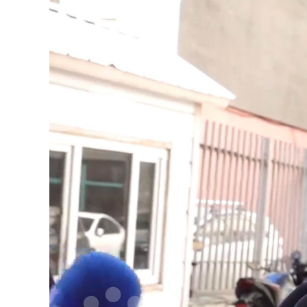
126-гийн НЭГ
Ертөнц
Спорт
Нийгэм
Бөх
Техник технологи
Сагсан бөмбөг
Шинжлэх ухаан
Хөлбөмбөг
Сонин хачин
Олимпын төрөл
Дэлхийн монгол
Тулааны спорт
Олимпын бус төр