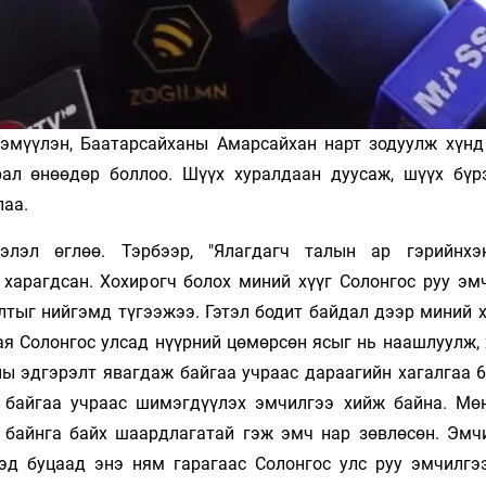
эмүүлэн, Баатарсайханы Амарсайхан нарт зодуулж хүнд
рал өнөөдөр боллоо. Шүүх хуралдаан дуусаж, шүүх бүр
лаа.
элэл өглөө. Тэрбээр, "Ялагдагч талын ар гэрийнхэ
 харагдсан. Хохирогч болох миний хүүг Солонгос руу эм
лтыг нийгэмд түгээжээ. Гэтэл бодит байдал дээр миний х
Сая Солонгос улсад нүүрний цөмөрсөн ясыг нь наашлуулж,
ны эдгэрэлт явагдаж байгаа учраас дараагийн хагалгаа 6
т байгаа учраас шимэгдүүлэх эмчилгээ хийж байна. Мө
 байнга байх шаардлагатай гэж эмч нар зөвлөсөн. Эмч
ээд буцаад энэ ням гарагаас Солонгос улс руу эмчилгэ