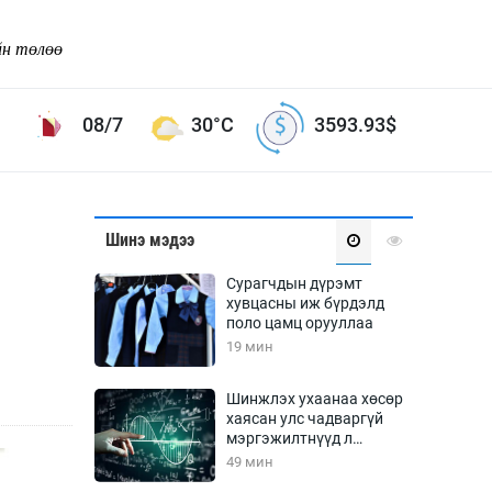
йн төлөө
08/7
30°C
3593.93
$
Соёл урлаг
Шинэ мэдээ
ой хөгжлийн зорилго -
Сонгодог урлаг
Сурагчдын дүрэмт
Ардын урлаг
хувцасны иж бүрдэлд
поло цамц орууллаа
Дүрслэх урлаг
19 мин
Өв соёл
таг
Кино урлаг
Шинжлэх ухаанаа хөсөр
хаясан улс чадваргүй
 орчин
Цирк
мэргэжилтнүүд л
ол
“үйлдвэрлэдэг”
49 мин
Рок поп, хип хоп
энд