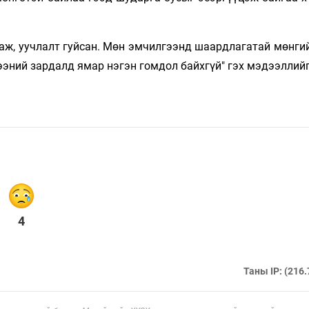
аж, уучлалт гуйсан. Мөн эмчилгээнд шаардлагатай мөнгий
эний зардалд ямар нэгэн гомдол байхгүй" гэх мэдээллийг
4
Таны IP: (216.