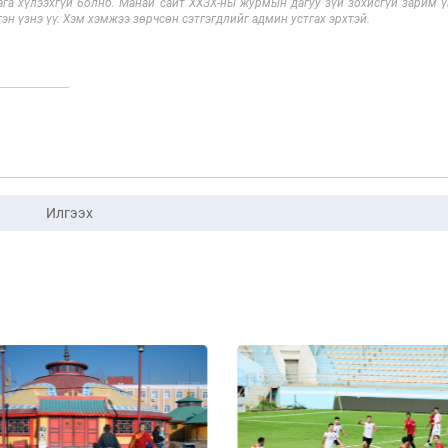
га хүлээхгүй болно. Манай сайт ХХЗХ-ны журмын дагуу зүй зохисгүй зарим үг
эн үзнэ үү. Хэм хэмжээ зөрчсөн сэтгэгдлийг админ устгах эрхтэй.
Илгээх