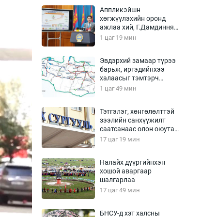
Урлагтай яриа
Аппликэйшн
өрчил
хөгжүүлэхийн оронд
ажлаа хий, Г.Дамдинням
энд-Эрхэм баян
сайд аа
1 цаг 19 мин
Эвдэрхий замаар түрээ
барьж, иргэдийнхээ
хүний үг
халаасыг тэмтэрч
эхэллээ
1 цаг 49 мин
Тэтгэлэг, хөнгөлөлттэй
зээлийн санхүүжилт
ага
Бусад
саатсанаас олон оюутан
төлбөрийн дарамтад
17 цаг 19 мин
Фото
оров
сурвалжлагч
Видео
Налайх дүүргийнхэн
Инфографик
хошой аваргаар
шалгарлаа
Санал асуулга
17 цаг 49 мин
БНСУ-д хэт халсны