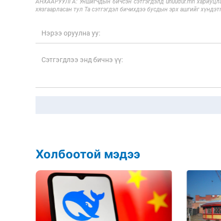
АНХААРУУЛГА: Уншигчдын бичсэн сэтгэгдэлд unuudur.mn хариуцла
хязгаарласан тул Та сэтгэгдэл бичихдээ бусдын эрх ашгийг хүндэтг
Холбоотой мэдээ