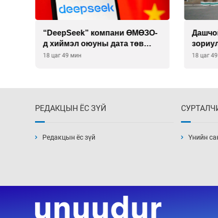
 19
“DeepSeek” компани ӨМӨЗО-
Дашчо
д хиймэл оюуны дата төв
зориул
байгуулахаар төлөвлөж
үзүүл
18 цаг 49 мин
18 цаг 4
байна
РЕДАКЦЫН ЁС ЗҮЙ
СУРТАЛЧ
Редакцын ёс зүй
Үнийн са