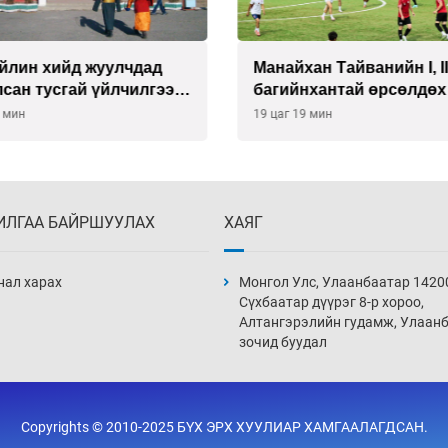
йлин хийд жуулчдад
Манайхан Тайванийн I, I
сан тусгай үйлчилгээ
багийнхантай өрсөлдөх
ж эхэлжээ
9 мин
19 цаг 19 мин
ИЛГАА БАЙРШУУЛАХ
ХАЯГ
нал харах
Монгол Улс, Улаанбаатар 1420
Сүхбаатар дүүрэг 8-р хороо,
Алтангэрэлийн гудамж, Улаан
зочид буудал
Copyrights © 2010-2025 БҮХ ЭРХ ХУУЛИАР ХАМГААЛАГДСАН.