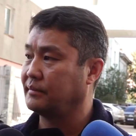
Ханш
Хэрэг з
Эрэлттэй мэдээ
Эрүүл м
Хууль ёс
Хүмүүс
Албаны 
Бусад
Life style
Ярилцл
Зөвлөгөө
Хоймор
Өнөөдрийн тухай
Уншигч-
өл