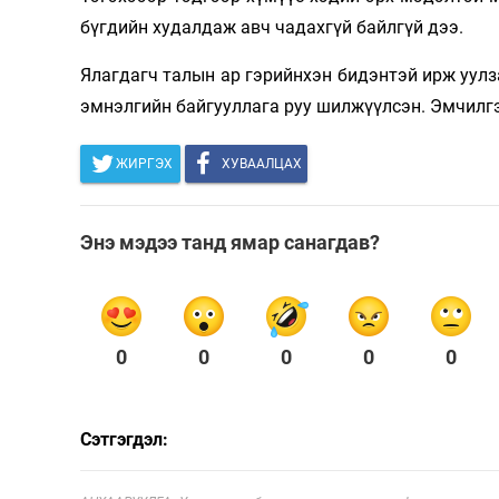
бүгдийн худалдаж авч чадахгүй байлгүй дээ.
Ялагдагч талын ар гэрийнхэн бидэнтэй ирж уулз
эмнэлгийн байгууллага руу шилжүүлсэн. Эмчилгэ
ЖИРГЭХ
ХУВААЛЦАХ
Энэ мэдээ танд ямар санагдав?
0
0
0
0
0
Сэтгэгдэл: