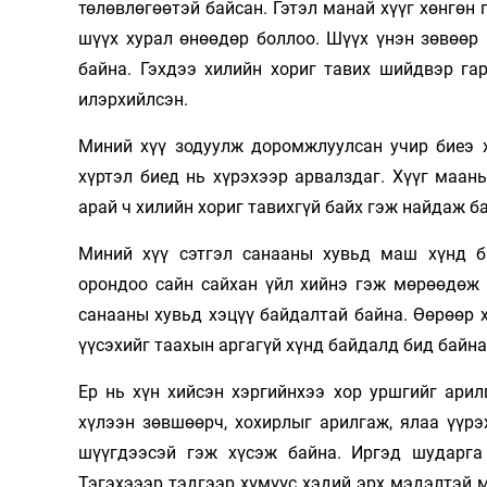
төлөвлөгөөтэй байсан. Гэтэл манай хүүг хөнгөн 
шүүх хурал өнөөдөр боллоо. Шүүх үнэн зөвөөр
байна. Гэхдээ хилийн хориг тавих шийдвэр га
илэрхийлсэн.
Миний хүү зодуулж доромжлуулсан учир биеэ х
хүртэл биед нь хүрэхээр арвалздаг. Хүүг маан
арай ч хилийн хориг тавихгүй байх гэж найдаж б
Миний хүү сэтгэл санааны хувьд маш хүнд ба
орондоо сайн сайхан үйл хийнэ гэж мөрөөдөж 
санааны хувьд хэцүү байдалтай байна. Өөрөөр 
үүсэхийг таахын аргагүй хүнд байдалд бид байна
Ер нь хүн хийсэн хэргийнхээ хор уршгийг арил
хүлээн зөвшөөрч, хохирлыг арилгаж, ялаа үүрэ
шүүгдээсэй гэж хүсэж байна. Иргэд шударга
Тэгэхэээр тэдгээр хүмүүс хэдий эрх мэдэлтэй 