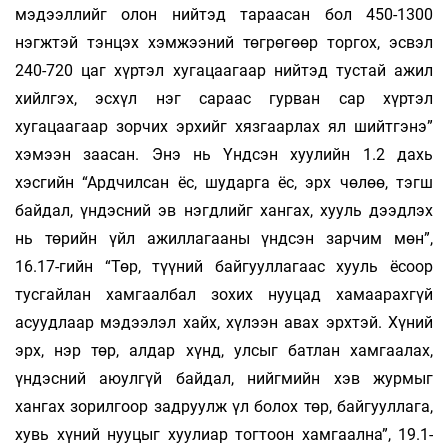
мэдээллийг олон нийтэд тараасан бол 450-1300
нэгжтэй тэнцэх хэмжээний төгрөгөөр торгох, эсвэл
240-720 цаг хүртэл хугацаагаар нийтэд тустай ажил
хийлгэх, эсхүл нэг сараас гурван сар хүртэл
хугацаагаар зорчих эрхийг хязгаарлах ял шийтгэнэ”
хэмээн заасан. Энэ нь Үндсэн хуулийн 1.2 дахь
хэсгийн “Ардчилсан ёс, шударга ёс, эрх чөлөө, тэгш
байдал, үндэсний эв нэгдлийг хангах, хууль дээдлэх
нь төрийн үйл ажиллагааны үндсэн зарчим мөн”,
16.17-гийн “Төр, түүний байгууллагаас хууль ёсоор
тусгайлан хамгаалбал зохих нууцад хамаарахгүй
асуудлаар мэдээлэл хайх, хүлээн авах эрхтэй. Хүний
эрх, нэр төр, алдар хүнд, улсыг батлан хамгаалах,
үндэсний аюулгүй байдал, нийгмийн хэв журмыг
хангах зорилгоор задруулж үл болох төр, байгууллага,
хувь хүний нууцыг хуулиар тогтоон хамгаална”, 19.1-