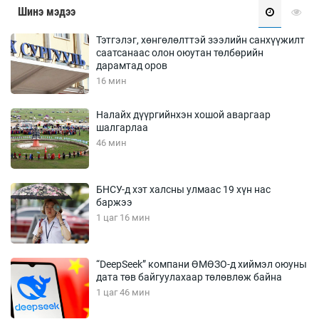
Шинэ мэдээ
Тэтгэлэг, хөнгөлөлттэй зээлийн санхүүжилт
саатсанаас олон оюутан төлбөрийн
дарамтад оров
16 мин
Налайх дүүргийнхэн хошой аваргаар
шалгарлаа
46 мин
БНСУ-д хэт халсны улмаас 19 хүн нас
баржээ
1 цаг 16 мин
“DeepSeek” компани ӨМӨЗО-д хиймэл оюуны
дата төв байгуулахаар төлөвлөж байна
1 цаг 46 мин