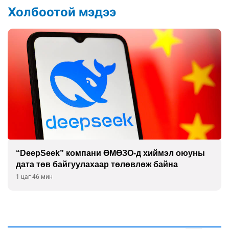
Холбоотой мэдээ
“DeepSeek” компани ӨМӨЗО-д хиймэл оюуны
дата төв байгуулахаар төлөвлөж байна
1 цаг 46 мин