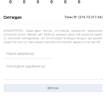
0
0
0
0
0
0
Сэтгэгдэл:
Таны IP: (216.73.217.64)
АНХААРУУЛГА: Уншигчдын бичсэн сэтгэгдэлд unuudur.mn хариуцлага
хүлээхгүй болно. Манай сайт ХХЗХ-ны журмын дагуу зүй зохисгүй зарим
үг, хэллэгийг хязгаарласан тул Та сэтгэгдэл бичихдээ бусдын эрх ашгийг
хүндэтгэн үзнэ үү. Хэм хэмжээ зөрчсөн сэтгэгдлийг админ устгах эрхтэй.
Илгээх