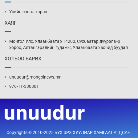
Ж.Лхагвабат өсвөр үеийнхний ДАШТ-ийг
дэнсэлнэ
Үнийн санал харах
3 цаг 46 мин
ХАЯГ
Иран тэсэж үлдсэн ч удаан хугацаанд хүнд
үеийг туулна
Монгол Улс, Улаанбаатар 14200, Сүхбаатар дүүрэг 8-р
4 цаг 16 мин
хороо, Алтангэрэлийн гудамж, Улаанбаатар зочид буудал
ХОЛБОО БАРИХ
Боловсролын зээлийн сангаар гадаадад
суралцагчдын амьжиргааны зардлын
хэмжээг шинэчлэн тогтоох нь
unuudur@mongolnews.mn
4 цаг 46 мин
976-11-330801
Монголын баг Абу Дабид медалийн хур
буулгаж байна
5 цаг 16 мин
Б.Учрал, Ё.Пүрэвдаш нар Азийн АШТ-д
Copyrights © 2010-2025 БҮХ ЭРХ ХУУЛИАР ХАМГААЛАГДСАН.
мөнгө, хүрэл медаль хүртэв