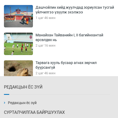
Дашчойлин хийд жуулчдад зориулсан тусгай
үйлчилгээ үзүүлж эхэлжээ
1 цаг 46 мин
Манайхан Тайванийн I, II багийнхантай
өрсөлдөх нь
2 цаг 16 мин
Тарвага хууль бусаар агнах зөрчил
буурсангүй
2 цаг 46 мин
РЕДАКЦЫН ЁС ЗҮЙ
Х.Улам-Өрнөх байр урагшилж, долоод
жагсжээ
3 цаг 16 мин
Редакцын ёс зүй
СУРТАЛЧИЛГАА БАЙРШУУЛАХ