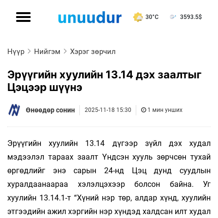
30°C
3593.5
$
Нүүр
Нийгэм
Хэрэг зөрчил
Эрүүгийн хуулийн 13.14 дэх заалтыг
Цэцээр шүүнэ
Өнөөдөр сонин
2025-11-18 15:30
1 мин унших
Эрүүгийн хуулийн 13.14 дүгээр зүйл дэх худал
мэдээлэл тараах заалт Үндсэн хууль зөрчсөн тухай
өргөдлийг энэ сарын 24-нд Цэц дунд суудлын
хуралдаанаараа хэлэлцэхээр болсон байна. Уг
хуулийн 13.14.1-т “Хүний нэр төр, алдар хүнд, хуулийн
этгээдийн ажил хэргийн нэр хүндэд халдсан илт худал