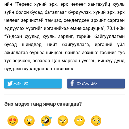
ийн “Төрөөс хүний эрх, эрх чөлөөг хангахуйц хууль
зүйн болон бусад баталгааг бүрдүүлэх, хүний эрх, эрх
чөлөөг зөрчихтэй тэмцэх, хөндөгдсөн эрхийг сэргээн
эдлүүлэх үүргийг иргэнийхээ өмнө хариуцна”, 70.1-ийн
“Үндсэн хуульд хууль, зарлиг, төрийн байгууллагын
бусад шийдвэр, нийт байгууллага, иргэний үйл
ажиллагаа бүрнээ нийцсэн байвал зохино” гэснийг тус
тус зөрчсөн, эсэхээр Цэц маргаан үүсгэн, ийнхүү дунд
суудлын хуралдаанаа товложээ.
ЖИРГЭХ
ХУВААЛЦАХ
Энэ мэдээ танд ямар санагдав?