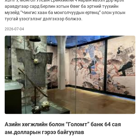
аравдугаар сард Берлин хотын Өвөг ба эртний түүхийн
музейд “Чингис хаан ба монголчуудын ертөнц” олон улсын
тусгай үзэсгэлэнг дэлгэхээр болжээ.
2026-07-04
Азийн хөгжлийн болон “Голомт” банк 64 сая
ам.долларын гэрээ байгуулав