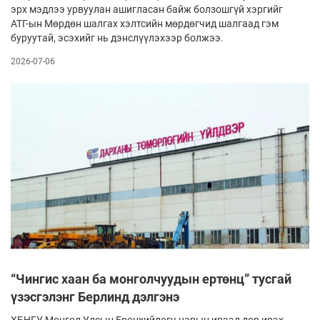
эрх мэдлээ урвуулан ашигласан байж болзошгүй хэргийг
АТГ-ын Мөрдөн шалгах хэлтсийн мөрдөгчид шалгаад гэм
буруутай, эсэхийг нь дэнслүүлэхээр болжээ.
2026-07-06
“Чингис хаан ба монголчуудын ертөнц” тусгай
үзэсгэлэнг Берлинд дэлгэнэ
ХБНГУ, Монгол Улсын Ерөнхийлөгч нарын ивээл дор ирэх