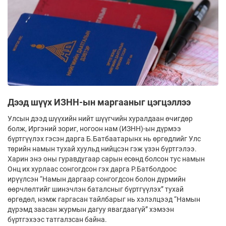
Дээд шүүх ИЗНН-ын маргааныг цэгцэллээ
Улсын дээд шүүхийн нийт шүүгчийн хуралдаан өчигдөр
болж, Иргэний зориг, ногоон нам (ИЗНН)-ын дүрмээ
бүртгүүлэх гэсэн дарга Б.Батбаатарынх нь өргөдлийг Улс
төрийн намын тухай хуульд нийцсэн гэж үзэн бүртгэлээ.
Харин энэ оны гуравдугаар сарын есөнд болсон тус намын
Онц их хурлаас сонгогдсон гэх дарга Р.Батболдоос
ирүүлсэн “Намын даргаар сонгогдсон болон дүрмийн
өөрчлөлтийг шинэчлэн баталсныг бүртгүүлэх” тухай
өргөдөл, нэмж гаргасан тайлбарыг нь хэлэлцээд “Намын
дүрэмд заасан журмын дагуу явагдаагүй” хэмээн
бүртгэхээс татгалзсан байна.