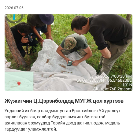
2026-07-06
Жүжигчин Ц.Цэрэнболдод МУГЖ цол хүртээв
Үндэсний их баяр наадмыг угтан Ерөнхийлөгч У.Хүрэлсүх
зарлиг буулган, салбар бүрдээ амжилт бүтээлтэй
ажилласан эрхмүүдэд Төрийн дээд шагнал, одон, медаль
гардуулдаг уламжлалтай.