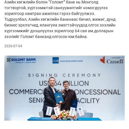
Азийн хөгжлийн болон “Голомт” банк нь Монголд
тогтвортой, хүртээмжтэй санхүүжилтийг нэмэгдүүлэх
зорилгоор хамтран ажиллах гэрээ байгуулжээ.
Тодруулбал, Азийн хөгжлийн банкнаас бичил, жижиг, дунд
бизнес эрхлэгчид, ялангуяа эмэгтэйчүүдэд олгох зээлийн
хүртээмжийг дээшлүүлэх зорилгоор 64 сая ам.долларын
зээлийг Голомт банканд олгосон юм байна.
2026-07-04