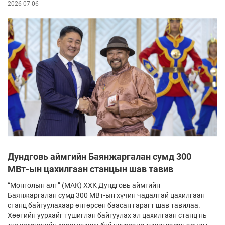
2026-07-06
Дундговь аймгийн Баянжаргалан сумд 300
МВт-ын цахилгаан станцын шав тавив
“Монголын алт” (МАК) ХХК Дундговь аймгийн
Баянжаргалан сумд 300 МВт-ын хүчин чадалтай цахилгаан
станц байгуулахаар өнгөрсөн баасан гарагт шав тавилаа.
Хөөтийн уурхайг түшиглэн байгуулах эл цахилгаан станц нь