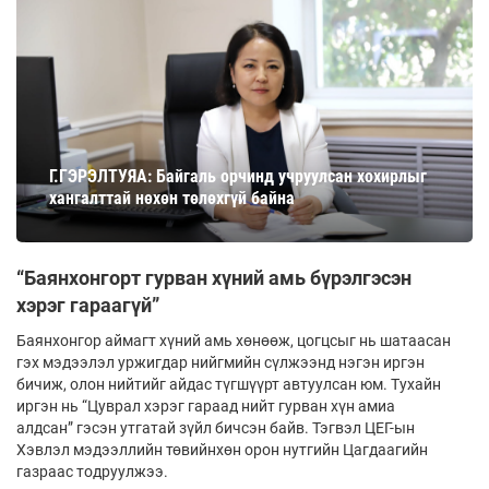
Г.ГЭРЭЛТУЯА: Байгаль орчинд учруулсан хохирлыг
хангалттай нөхөн төлөхгүй байна
“Баянхонгорт гурван хүний амь бүрэлгэсэн
хэрэг гараагүй”
Баянхонгор аймагт хүний амь хөнөөж, цогцсыг нь шатаасан
гэх мэдээлэл уржигдар нийгмийн сүлжээнд нэгэн иргэн
бичиж, олон нийтийг айдас түгшүүрт автуулсан юм. Тухайн
иргэн нь “Цуврал хэрэг гараад нийт гурван хүн амиа
алдсан” гэсэн утгатай зүйл бичсэн байв. Тэгвэл ЦЕГ-ын
Хэвлэл мэдээллийн төвийнхөн орон нутгийн Цагдаагийн
газраас тодруулжээ.