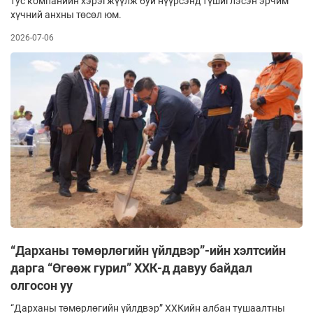
тус компанийн хэрэгжүүлж буй нүүрсэнд түшиглэсэн эрчим
хүчний анхны төсөл юм.
2026-07-06
“Дарханы төмөрлөгийн үйлдвэр”-ийн хэлтсийн
дарга “Өгөөж гурил” ХХК-д давуу байдал
олгосон уу
“Дарханы төмөрлөгийн үйлдвэр” ХХКийн албан тушаалтны