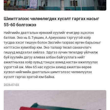
Шимтгэлээс чөлөөлөгдөх хүсэлт гаргах насыг
55-60 болгожээ
Нийгмийн даатгалын ерөнхий хуулийг өчигдөр эцэслэн
батлав. Энэ нь Б.Түвшин, А.Ариунзаяа тэргүүтэй хоёр
тусдаа хэсэг гишүүн болон Засгийн газраас өргөн барьсныг
нэгтгэсэн хувилбар юм. Энэ талаар төсөл санаачлагч
гишүүд мэдээлэл хийлээ. Эдүгээ хүчин төгөлдөр үйлчилж
буй хуулийн дагуу аливаа албан байгууллага нийт
ажилтныхаа хоёр хувьд тэнцэх ахмад настан ажиллуулах
үүрэгтэй аж. Мөн 65 нас хүрсэн ахмад ажилтан өөрөө
хүсвэл нийгмийн даатгалын шимтгэлээс чөлөөлүүлэх
хүсэлт гаргах эрхтэй юм байна.
2026-07-03