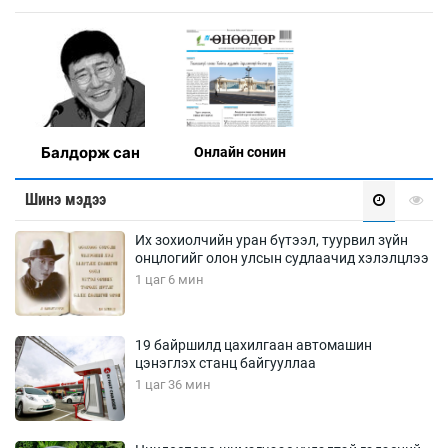
Балдорж сан
Онлaйн сонин
Шинэ мэдээ
Их зохиолчийн уран бүтээл, туурвил зүйн
онцлогийг олон улсын судлаачид хэлэлцлээ
1 цаг 6 мин
19 байршилд цахилгаан автомашин
цэнэглэх станц байгууллаа
1 цаг 36 мин