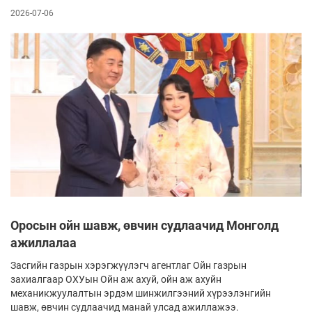
2026-07-06
Оросын ойн шавж, өвчин судлаачид Монголд
ажиллалаа
Засгийн газрын хэрэгжүүлэгч агентлаг Ойн газрын
захиалгаар ОХУын Ойн аж ахуй, ойн аж ахуйн
механикжуулалтын эрдэм шинжилгээний хүрээлэнгийн
шавж, өвчин судлаачид манай улсад ажиллажээ.