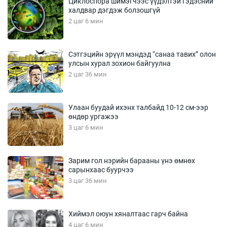
Циклоспора шимэгчээс үүдэлтэй гэдэсний
халдвар дэгдэж болзошгүй
2 цаг 6 мин
Сэтгэцийн эрүүл мэндэд “санаа тавих” олон
улсын хурал зохион байгуулна
2 цаг 36 мин
Улаан буудай ихэнх талбайд 10-12 см-ээр
өндөр ургажээ
3 цаг 6 мин
Зарим гол нэрийн барааны үнэ өмнөх
сарынхаас буурчээ
3 цаг 36 мин
Хиймэл оюун хяналтаас гарч байна
4 цаг 6 мин