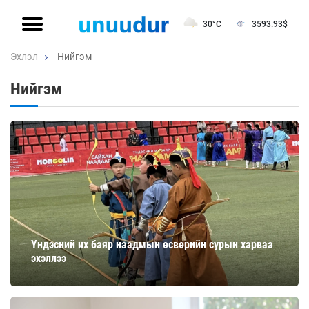
30°C
3593.93
$
Эхлэл
Нийгэм
Нийгэм
Үндэсний их баяр наадмын өсвөрийн сурын харваа
эхэллээ