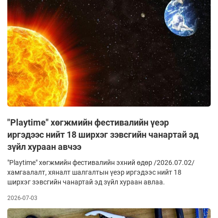
"Playtime" хөгжмийн фестивалийн үеэр
иргэдээс нийт 18 ширхэг зэвсгийн чанартай эд
зүйл хураан авчээ
"Playtime" хөгжмийн фестивалийн эхний өдөр /2026.07.02/
хамгаалалт, хяналт шалгалтын үеэр иргэдээс нийт 18
ширхэг зэвсгийн чанартай эд зүйл хураан авлаа.
2026-07-03