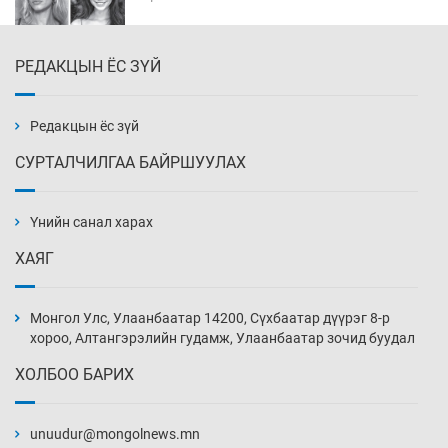
РЕДАКЦЫН ЁС ЗҮЙ
Эмэгтэйчүүд Бээжин, эрэгтэйчүүд Японд
бэлтгэл базаахаар хилийн дээс алхлаа
4 цаг 36 мин
Редакцын ёс зүй
СУРТАЛЧИЛГАА БАЙРШУУЛАХ
АНУ-ын Цэргийн кибер командлалаын
ажилтнууд амиа хорлох явдал эрс
нэмэгджээ
Үнийн санал харах
4 цаг 43 мин
ХАЯГ
Монголын шигшээ Хонконгийн багийг ялж,
эхний хожлоо авлаа
Монгол Улс, Улаанбаатар 14200, Сүхбаатар дүүрэг 8-р
5 цаг 6 мин
хороо, Алтангэрэлийн гудамж, Улаанбаатар зочид буудал
ХОЛБОО БАРИХ
Техникийн өндөр үзүүлэлттэй агаарын хөлөг
худалдан авах хүсэлтээ уламжлав
unuudur@mongolnews.mn
5 цаг 36 мин