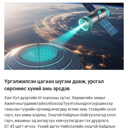
Үргэлжилсэн цагаан шугам давж, урсгал
сөрснөөс хүний амь эрсдэв
Хан-Уул дүүргийн III хорооны нутаг, Яармагийн замыг
АжилчныгудамжтайхолбохоорТуулголындээгүүршинээр
тавьсан гүүрийн орчимд өчигдөр өглөө зам, тээврийн осол
гарч, хүн амиа алдлаа. Онцгой байдлын байгууллагад осол
гарч, машины эд ангид хүн хавчуулагдсан гэх дуудлага
07.45 цагт өгчээ. Үүний дагуу Нийслэлийн онцгой байдлын