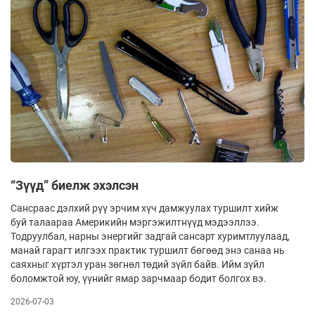
“Зүүд” биелж эхэлсэн
Сансраас дэлхий рүү эрчим хүч дамжуулах туршилт хийж
буй талаараа Америкийн мэргэжилтнүүд мэдээллээ.
Тодруулбал, нарны энергийг задгай сансарт хуримтлуулаад,
манай гарагт илгээх практик туршилт бөгөөд энэ санаа нь
саяхныг хүртэл уран зөгнөл төдий зүйл байв. Ийм зүйл
боломжтой юу, үүнийг ямар зарчмаар бодит болгох вэ.
2026-07-03