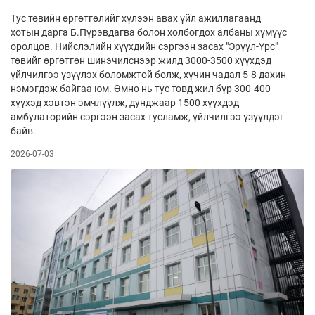
Тус төвийн өргөтгөлийг хүлээн авах үйл ажиллагаанд
хотын дарга Б.Пүрэвдагва болон холбогдох албаны хүмүүс
оролцов. Нийслэлийн хүүхдийн сэргээн засах "Эрүүл-Үрс"
төвийг өргөтгөн шинэчилснээр жилд 3000-3500 хүүхдэд
үйлчилгээ үзүүлэх боломжтой болж, хүчин чадал 5-8 дахин
нэмэгдэж байгаа юм. Өмнө нь тус төвд жил бүр 300-400
хүүхэд хэвтэн эмчлүүлж, дунджаар 1500 хүүхдэд
амбулаторийн сэргээн засах тусламж, үйлчилгээ үзүүлдэг
байв.
2026-07-03