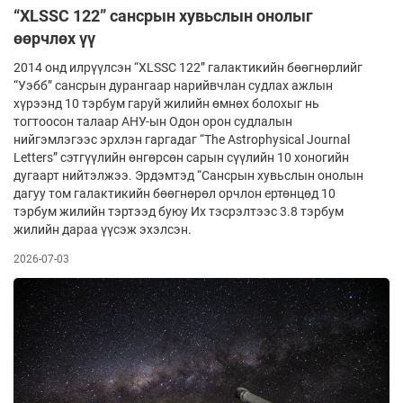
“XLSSC 122” сансрын хувьслын онолыг
өөрчлөх үү
2014 онд илрүүлсэн “XLSSC 122” галактикийн бөөгнөрлийг
“Уэбб” сансрын дурангаар нарийвчлан судлах ажлын
хүрээнд 10 тэрбум гаруй жилийн өмнөх болохыг нь
тогтоосон талаар АНУ-ын Одон орон судлалын
нийгэмлэгээс эрхлэн гаргадаг “The Astrophysical Journal
Letters” сэтгүүлийн өнгөрсөн сарын сүүлийн 10 хоногийн
дугаарт нийтэлжээ. Эрдэмтэд “Сансрын хувьслын онолын
дагуу том галактикийн бөөгнөрөл орчлон ертөнцөд 10
тэрбум жилийн тэртээд буюу Их тэсрэлтээс 3.8 тэрбум
жилийн дараа үүсэж эхэлсэн.
2026-07-03