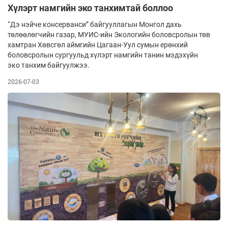
Хүлэрт намгийн эко танхимтай боллоо
“Дэ нэйче консерванси” байгууллагын Монгол дахь
төлөөлөгчийн газар, МУИС-ийн Экологийн боловсролын төв
хамтран Хөвсгөл аймгийн Цагаан-Уул сумын ерөнхий
боловсролын сургуульд хүлэрт намгийн танин мэдэхүйн
эко танхим байгуулжээ.
2026-07-03