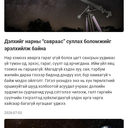
Дэлхийг нарны “савраас” суллах боломжийг
эрэлхийлж байна
Нар хэмээх аварга гараг үгүй болох цагт сансрын уудмаас
үй түмэн од, эрхэс, гараг, сүүлт од арчигдана. Ийм үйл явц
тохиох нь гарцаагүй. Магадгүй хэдэн зуу, сая, тэрбум
жилийн дараа гэхээр бидэнд дэндүү хол, бүр хамаагүй ч
байж мэдэх ойлголт. Гэтэл үнэндээ энэ нь хүн төрөлхтний
оршихуйтай шууд холбоотой асуудал учраас дэлхийн
эрдэмтэн судлаачид үүнд сэтгэлээ чилээж, галт гаргийн
сүүлчийн тэсрэлтэд хуйхлагдахгүй үлдэх арга чарга
хайсаар багагүй хугацааг үджээ.
2026-07-03