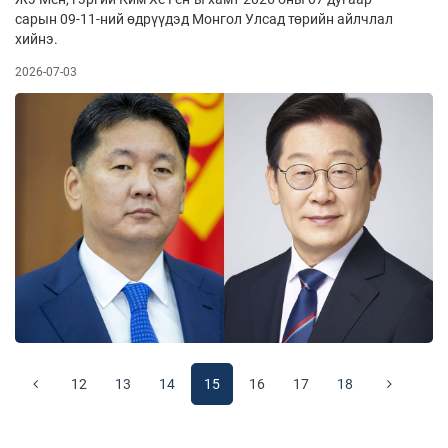
сарын 09-11-ний өдрүүдэд Монгол Улсад төрийн айлчлал
хийнэ.
2026-07-03
12
13
14
15
16
17
18