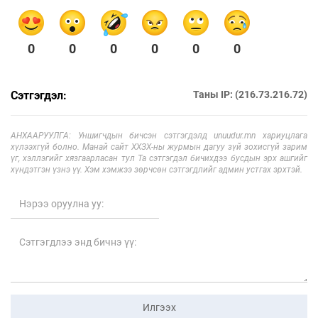
0
0
0
0
0
0
Сэтгэгдэл:
Таны IP: (216.73.216.72)
АНХААРУУЛГА: Уншигчдын бичсэн сэтгэгдэлд unuudur.mn хариуцлага
хүлээхгүй болно. Манай сайт ХХЗХ-ны журмын дагуу зүй зохисгүй зарим
үг, хэллэгийг хязгаарласан тул Та сэтгэгдэл бичихдээ бусдын эрх ашгийг
хүндэтгэн үзнэ үү. Хэм хэмжээ зөрчсөн сэтгэгдлийг админ устгах эрхтэй.
Илгээх