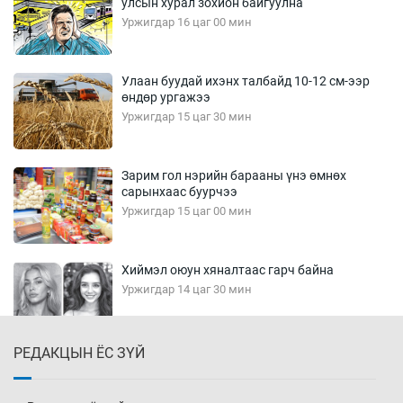
улсын хурал зохион байгуулна
Уржигдар 16 цаг 00 мин
Улаан буудай ихэнх талбайд 10-12 см-ээр
өндөр ургажээ
Уржигдар 15 цаг 30 мин
Зарим гол нэрийн барааны үнэ өмнөх
сарынхаас буурчээ
Уржигдар 15 цаг 00 мин
Хиймэл оюун хяналтаас гарч байна
Уржигдар 14 цаг 30 мин
РЕДАКЦЫН ЁС ЗҮЙ
Эмэгтэйчүүд Бээжин, эрэгтэйчүүд Японд
бэлтгэл базаахаар хилийн дээс алхлаа
Уржигдар 14 цаг 00 мин