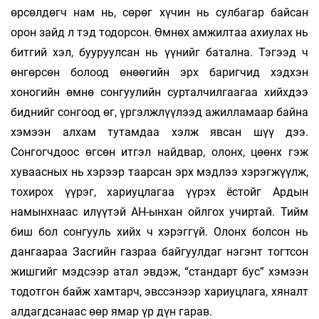
өрсөлдөгч нам нь, сөрөг хүчин нь сулбагар байсан
орон зайд л тэд тодорсон. Өмнөх амжилтаа ахиулах нь
битгий хэл, бууруулсан нь үүнийг батална. Тэгээд ч
өнгөрсөн болоод өнөөгийн эрх баригчид хэдхэн
хоногийн өмнө сонгуулийн сурталчилгаагаа хийхдээ
биднийг сонгоод өг, үргэлжлүүлээд ажилламаар байна
хэмээн алхам тутамдаа хэлж явсан шүү дээ.
Сонгогчдоос өгсөн итгэл найдвар, олонх, цөөнх гэж
хуваасных нь хэрээр таарсан эрх мэдлээ хэрэгжүүлж,
тохирох үүрэг, хариуцлагаа үүрэх ёстойг Ардын
намынхнаас илүүтэй АН-ынхан ойлгох учиртай. Тийм
биш бол сонгууль хийх ч хэрэггүй. Олонх болсон нь
дангаараа Засгийн газраа байгуулдаг нэгэнт тогтсон
жишгийг мэдсээр атал эвдэж, “стандарт бус” хэмээн
тодотгон байж хамтарч, эвссэнээр хариуцлага, хяналт
алдагдсанаас өөр ямар үр дүн гарав.