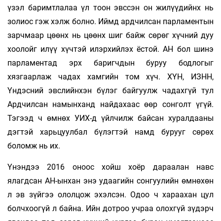
үзэл баримтлалаа үл тоон эвссэн он жилүүдийнх нь
золиос гэж хэлж болно. Иймд ардчилсан парламентын
зарчмаар цөөнх нь цөөнх шиг байж сөрөг хүчний дуу
хоолойг илүү хүчтэй илэрхийлэх ёстой. АН бол шинэ
парламентад эрх баригчдын буруу бодлогыг
хязгаарлаж чадах хамгийн том хүч. ХҮН, ИЗНН,
Үндэсний эвслийнхэн бүлэг байгуулж чадахгүй тул
Ардчилсан намынханд найдахаас өөр сонголт үгүй.
Тэгээд ч өмнөх УИХ-д үйлчилж байсан хуралдааны
дэгтэй харьцуулбал бүлэгтэй намд бурууг сөрөх
боломж нь их.
Үнэндээ 2016 оноос хойш хоёр дараалан навс
ялагдсан АН-ынхан энэ удаагийн сонгуулийн өмнөхөн
л эв зүйгээ ололцож эхэлсэн. Одоо ч хараахан цул
болчхоогүй л байна. Ийн дотроо учраа олохгүй зүдэрч