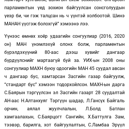
парламентын үед зохион байгуулсан сонсголуудын
үеэр би, чи гэж талцсан нь ч үүнтэй холбоотой. Шинэ
МАНАН үүсгэж болохгүй” хэмээнэ лээ.
Үүнээс өмнөх хоёр удаагийн сонгуулиар (2016, 2020
он) МАН үнэмлэхүй олонх болж, парламентын
бүрэлдэхүүний 80-аас дээш хувийг дангаар
бүрдүүлснийг мартаагүй буй за. УИХ-ын 2008 оны
сонгуулиар МАХН буюу одоогийн МАН 45 суудал авсан
ч дангаар бус, хамтарсан Засгийн газар байгуулж,
“стандарт бус” хэмээн тодорхойлсон. МАХН-ын дарга
С.Баярын тэргүүлсэн эл Засгийн газарт 28 суудалтай
АН-аас Н.Алтанхуяг Тэргүүн шадар, Л.Гансүх Байгаль
орчин, аялал жуулчлалын, Л.Болд Батлан
хамгаалахын, С.Баярцогт Сангийн, Х.Баттулга Зам,
тээвэр, барилга, хот байгуулалтын, С.Ламбаа Эрүүл