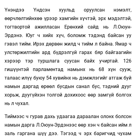
Үнэндээ Үндсэн хуульд оруулсан нэмэлт,
өөрчлөлтийнхөө үрээр хамгийн хүчтэй, эрх мэдэлтэй,
тогтвортой ажилласан Ерөнхий сайд нь Л.Оюун-
Эрдэнэ. Юуг ч хийх хүч, боломж тэдэнд байсан уу
гэвэл тийм. Ирэх дөрвөн жилд ч тийм л байна. Ямар ч
улстөржилтийн ард бүдрэлгүй гарах бяр байгаагийн
хэрээр тэр туршлага суусан байх учиртай. 126
гишүүнтэй парламентад намынх нь 68 хүн сууж,
талаас илүү буюу 54 хувийнх нь дэмжлэгийг атгаж буй
намын даргад өрөөл бусдын санал бус, тэдний дууг
хорьж, дуугүйхэн толгой дохихоос өөр замгүй болгох
нь л чухал.
Тиймээс ч гурав дахь удаагаа дараалан олонх болсон
намын дарга Л.Оюун-Эрдэнээс өөр хэн ч байсан ийм л
заль гаргана шүү дээ. Тэгээд ч эрх баригчид чухам