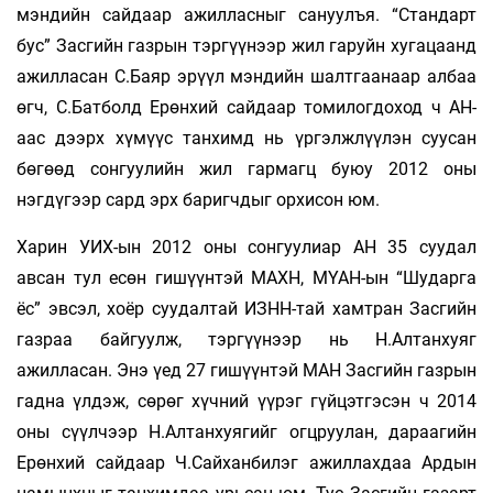
мэндийн сайдаар ажилласныг сануулъя. “Стандарт
бус” Засгийн газрын тэргүүнээр жил гаруйн хугацаанд
ажилласан С.Баяр эрүүл мэндийн шалтгаанаар албаа
өгч, С.Батболд Ерөнхий сайдаар томилогдоход ч АН-
аас дээрх хүмүүс танхимд нь үргэлжлүүлэн суусан
бөгөөд сонгуулийн жил гармагц буюу 2012 оны
нэгдүгээр сард эрх баригчдыг орхисон юм.
Харин УИХ-ын 2012 оны сонгуулиар АН 35 суудал
авсан тул есөн гишүүнтэй МАХН, МҮАН-ын “Шударга
ёс” эвсэл, хоёр суудалтай ИЗНН-тай хамтран Засгийн
газраа байгуулж, тэргүүнээр нь Н.Алтанхуяг
ажилласан. Энэ үед 27 гишүүнтэй МАН Засгийн газрын
гадна үлдэж, сөрөг хүчний үүрэг гүйцэтгэсэн ч 2014
оны сүүлчээр Н.Алтанхуягийг огцруулан, дараагийн
Ерөнхий сайдаар Ч.Сайханбилэг ажиллахдаа Ардын