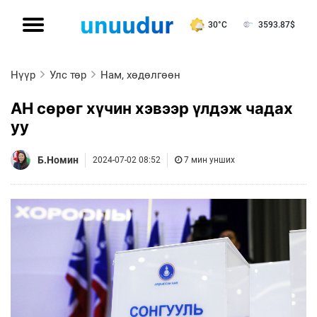
30°C
3593.87
$
Нүүр
Улс төр
Нам, хөдөлгөөн
АН сөрөг хүчин хэвээр үлдэж чадах
уу
Б.Номин
2024-07-02 08:52
7 мин унших