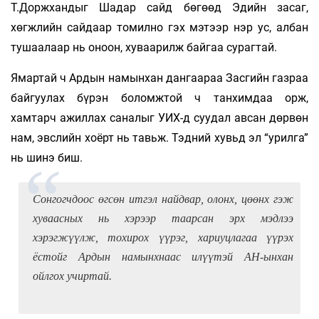
Т.Доржхандыг Шадар сайд бөгөөд Эдийн засаг,
хөгжлийн сайдаар томилно гэх мэтээр нэр ус, албан
тушаалаар нь оноон, хуваарилж байгаа сурагтай.
Ямартай ч Ардын намынхан дангаараа Засгийн газраа
байгуулах бүрэн боломжтой ч танхимдаа орж,
хамтарч ажиллах саналыг УИХ-д суудал авсан дөрвөн
нам, эвслийн хоёрт нь тавьж. Тэдний хувьд эл “урилга”
нь шинэ биш.
Сонгогчдоос өгсөн итгэл найдвар, олонх, цөөнх гэж
хуваасных нь хэрээр таарсан эрх мэдлээ
хэрэгжүүлж, тохирох үүрэг, хариуцлагаа үүрэх
ёстойг Ардын намынхнаас илүүтэй АН-ынхан
ойлгох учиртай.