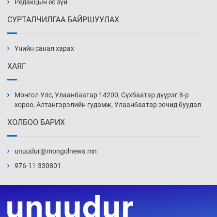
Редакцын ёс зүй
СУРТАЛЧИЛГАА БАЙРШУУЛАХ
АНУ-ын Цэргийн кибер командлалаын
ажилтнууд амиа хорлох явдал эрс
нэмэгджээ
Үнийн санал харах
Уржигдар 13 цаг 52 мин
ХАЯГ
Монголын шигшээ Хонконгийн багийг ялж,
эхний хожлоо авлаа
Монгол Улс, Улаанбаатар 14200, Сүхбаатар дүүрэг 8-р
Уржигдар 13 цаг 30 мин
хороо, Алтангэрэлийн гудамж, Улаанбаатар зочид буудал
ХОЛБОО БАРИХ
Техникийн өндөр үзүүлэлттэй агаарын хөлөг
худалдан авах хүсэлтээ уламжлав
unuudur@mongolnews.mn
Уржигдар 13 цаг 00 мин
976-11-330801
“Шатахууны бус, бодлогын хомсдол
нүүрлээд байна”
Уржигдар 12 цаг 30 мин