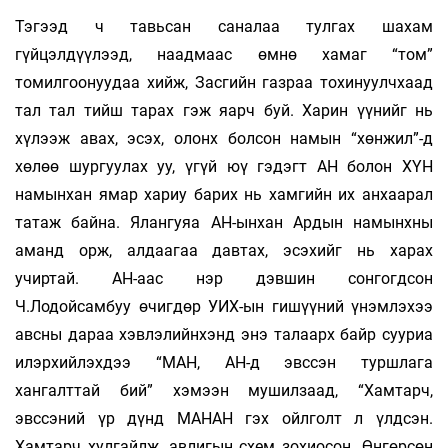
Тэгээд ч тавьсан саналаа тулгах шахам
гүйцэлдүүлээд, наадмаас өмнө хамаг “том”
томилгоонуудаа хийж, Засгийн газраа тохинуулчхаад
тал тал тийш тарах гэж яарч буй. Харин үүнийг нь
хүлээж авах, эсэх, олонх болсон намын “хөнжил”-д
хөлөө шургуулах уу, үгүй юү гэдэгт АН болон ХҮН
намынхан ямар хариу барих нь хамгийн их анхаарал
татаж байна. Ялангуяа АН-ынхан Ардын намынхны
аманд орж, алдаагаа давтах, эсэхийг нь харах
учиртай. АН-аас нэр дэвшин сонгогдсон
Ч.Лодойсамбуу өчигдөр УИХ-ын гишүүний үнэмлэхээ
авсны дараа хэвлэлийнхэнд энэ талаарх байр сууриа
илэрхийлэхдээ “МАН, АН-д эвссэн туршлага
хангалттай бий” хэмээн мушилзаад, “Хамтарч,
эвссэний үр дүнд МАНАН гэх ойлголт л үлдсэн.
Хамтарч хулгайлж, авлигын схем зохиосон. Өнгөрсөн