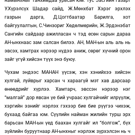
намынхныг танхимдаа урьсан юм. Тус Засгийн газарт
У.Хүрэлсүх Шадар сайд, Ж.Мөнхбат Хэрэг эрхлэх
газрын дарга, Д.Цогтбаатар Барилга, хот
байгуулалтын, С.Чинзориг Хөдөлмөрийн, Ж.Эрдэнэбат
Сангийн сайдаар ажилласан ч тэд есөн сарын дараа
АН-ынхнаас зам салсан билээ. АН, МАН-ын аль аль нь
эвсэх, хамтрах нэрээр нүдээ аниж, сөрөг хүчний орон
зайг үгүй хийсэн түүх энэ буюу.
Чухам эндээс МАНАН үүсэж, хэн хэнийхээ хийсэн
хулгай, луйврыг харсан ч хараагүй мэт хав дарсаар
өнөөдрийг хүрлээ. Хамтарч, эвссэн нэрээр нэг
“малгай” дор явсан үе бий учраас хулгайчийг илрүүлж,
хэргийн эзнийг нэрлэх гэхээр бие бие рүүгээ чихэж,
бухаад байгаа юм. Сүүлийн найман жилийн турш эрх
барьсан МАН-ын үед баахан хулгайг ил “болгож”, бүх
зүйлийн буруутнаар АН-ынхныг нэрлэж зүрхэлсэн нь ч