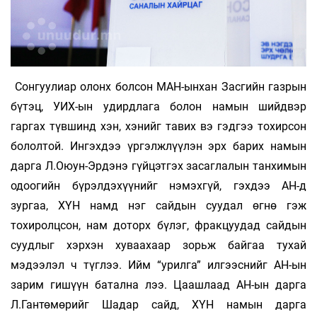
Сонгуулиар олонх болсон МАН-ынхан Засгийн газрын
бүтэц, УИХ-ын удирдлага болон намын шийдвэр
гаргах түвшинд хэн, хэнийг тавих вэ гэдгээ тохирсон
бололтой. Ингэхдээ үргэлжлүүлэн эрх барих намын
дарга Л.Оюун-Эрдэнэ гүйцэтгэх засаглалын танхимын
одоогийн бүрэлдэхүүнийг нэмэхгүй, гэхдээ АН-д
зургаа, ХҮН намд нэг сайдын суудал өгнө гэж
тохиролцсон, нам доторх бүлэг, фракцуудад сайдын
суудлыг хэрхэн хуваахаар зорьж байгаа тухай
мэдээлэл ч түглээ. Ийм “урилга” илгээснийг АН-ын
зарим гишүүн батална лээ. Цаашлаад АН-ын дарга
Л.Гантөмөрийг Шадар сайд, ХҮН намын дарга