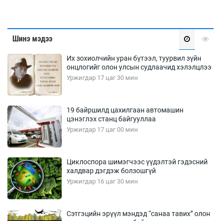
Шинэ мэдээ
Их зохиолчийн уран бүтээл, туурвил зүйн
онцлогийг олон улсын судлаачид хэлэлцлээ
Уржигдар 17 цаг 30 мин
19 байршилд цахилгаан автомашин
цэнэглэх станц байгууллаа
Уржигдар 17 цаг 00 мин
Циклоспора шимэгчээс үүдэлтэй гэдэсний
халдвар дэгдэж болзошгүй
Уржигдар 16 цаг 30 мин
Сэтгэцийн эрүүл мэндэд “санаа тавих” олон