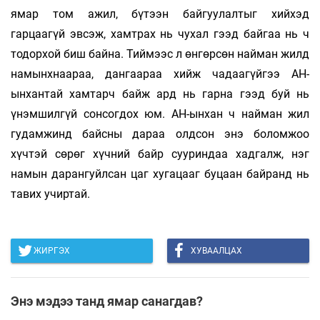
ямар том ажил, бүтээн байгуулалтыг хийхэд
гарцаагүй эвсэж, хамтрах нь чухал гээд байгаа нь ч
тодорхой биш байна. Тиймээс л өнгөрсөн найман жилд
намынхнаараа, дангаараа хийж чадаагүйгээ АН-
ынхантай хамтарч байж ард нь гарна гээд буй нь
үнэмшилгүй сонсогдох юм. АН-ынхан ч найман жил
гудамжинд байсны дараа олдсон энэ боломжоо
хүчтэй сөрөг хүчний байр сууриндаа хадгалж, нэг
намын дарангуйлсан цаг хугацааг буцаан байранд нь
тавих учиртай.
ЖИРГЭХ
ХУВААЛЦАХ
Энэ мэдээ танд ямар санагдав?