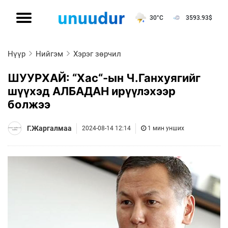
30°C
3593.93
$
Нүүр
Нийгэм
Хэрэг зөрчил
ШУУРХАЙ: “Хас“-ын Ч.Ганхуягийг
шүүхэд АЛБАДАН ирүүлэхээр
болжээ
Г.Жаргалмаа
2024-08-14 12:14
1 мин унших