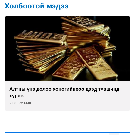
Холбоотой мэдээ
Сурагчдын дүрэмт хувцасны иж бүрдэлд поло
цамц орууллаа
2 цаг 55 мин