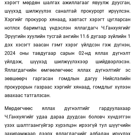
хэрэгт мөрдөн шалгах ажиллагааг явуулж дуусган,
шүүхэд шилжүүлэх саналтай прокурорт ирүүлсэн.
Хэргийг прокурор хянаад, хавтаст хэрэгт цугларсан
нотлох баримтад үндэслэн яллагдагч Ч.Ганхуягийг
Эрүүгийн хуулийн тусгай ангийн 11.6 дугаар зүйлийн 1
дэх хэсэгт заасан гэмт хэрэг үйлдсэн гэж дүгнэн,
2024 оны тавдугаар сарын 02-нд яллах дүгнэлт
үйлдэж, шүүхэд шилжүүлэхээр шийдвэрлэсэн.
Яллагдагчийн өмгөөлөгчөөс яллах дүгнэлтийг эс
зөвшөөрч гаргасан гомдлын дагуу Нийслэлийн
прокурорын газраас хэргийг хянаад, гомдлыг хүлээн
авахаас татгалзсан.
Мөрдөгчөөс яллах дүгнэлтийг гардуулахаар
Ч.Ганхуягийг удаа дараа дуудсан боловч хүндэтгэн
үзэх шалтгаангүйгэр хүрэлцэн ирээгүй тул шүүгчийн
захирамжаар дээрх яллагдагчийг албадан ирүүлэх