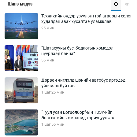
Шинэ мэдээ
Техникийн өндөр үзүүлэлттэй агаарын хөлөг
худалдан авах хүсэлтээ уламжлав
25 мин
“Шатахууны бус, бодлогын хомсдол
нүүрлээд байна”
55 мин
Дөрвөн чиглэлд шөнийн автобус иргэдэд
үйлчилж буй гэв
1 цаг 25 мин
“Туул усан цогцолбор”-ын ТЭЗҮ-ийг
Энэтхэгийн компанид хариуцуулжээ
1 цаг 55 мин