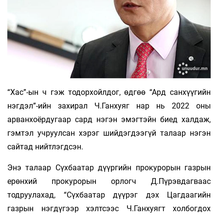
“Хас”-ын ч гэж тодорхойлдог, өдгөө “Ард санхүүгийн
нэгдэл”-ийн захирал Ч.Ганхуяг нар нь 2022 оны
арванхоёрдугаар сард нэгэн эмэгтэйн биед халдаж,
гэмтэл учруулсан хэрэг шийдэгдээгүй талаар нэгэн
сайтад нийтлэгдсэн.
Энэ талаар Сүхбаатар дүүргийн прокурорын газрын
ерөнхий прокурорын орлогч Д.Пүрэвдагваас
тодруулахад, “Сүхбаатар дүүрэг дэх Цагдаагийн
газрын нэгдүгээр хэлтсээс Ч.Ганхуягт холбогдох