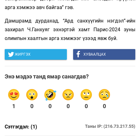
арга хэмжээ авч байгаа” гэв.
Дамшрамд дурдахад, “Ард санхүүгийн нэгдэл”-ийн
захирал Ч.Ганхуяг эхнэртэй хамт Парис-2024 зуны
олимпын хаалтын арга хэмжээг үзээд явж буй.
ЖИРГЭХ
ХУВААЛЦАХ
Энэ мэдээ танд ямар санагдав?
1
0
0
0
0
0
Сэтгэгдэл: (1)
Таны IP: (216.73.217.55)