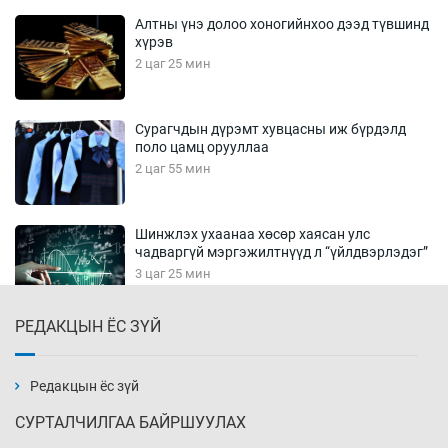
Алтны үнэ долоо хоногийнхоо дээд түвшинд
хүрэв
2 цаг 25 мин
Сурагчдын дүрэмт хувцасны иж бүрдэлд
поло цамц орууллаа
2 цаг 55 мин
Шинжлэх ухаанаа хөсөр хаясан улс
чадваргүй мэргэжилтнүүд л “үйлдвэрлэдэг”
3 цаг 25 мин
РЕДАКЦЫН ЁС ЗҮЙ
Аппликэйшн хөгжүүлэхийн оронд ажлаа хий,
Г.Дамдинням сайд аа
3 цаг 55 мин
Редакцын ёс зүй
СУРТАЛЧИЛГАА БАЙРШУУЛАХ
Эвдэрхий замаар түрээ барьж, иргэдийнхээ