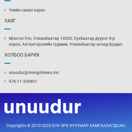
халаасыг тэмтэрч эхэллээ
Үнийн санал харах
4 цаг 25 мин
ХАЯГ
Тэтгэлэг, хөнгөлөлттэй зээлийн санхүүжилт
саатсанаас олон оюутан төлбөрийн
Монгол Улс, Улаанбаатар 14200, Сүхбаатар дүүрэг 8-р
дарамтад оров
хороо, Алтангэрэлийн гудамж, Улаанбаатар зочид буудал
19 цаг 55 мин
ХОЛБОО БАРИХ
Налайх дүүргийнхэн хошой аваргаар
шалгарлаа
unuudur@mongolnews.mn
20 цаг 25 мин
976-11-330801
БНСУ-д хэт халсны улмаас 19 хүн нас
баржээ
20 цаг 55 мин
“DeepSeek” компани ӨМӨЗО-д хиймэл оюуны
Copyrights © 2010-2025 БҮХ ЭРХ ХУУЛИАР ХАМГААЛАГДСАН.
дата төв байгуулахаар төлөвлөж байна