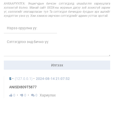
АНХААРУУЛГА: Уншигчдын бичсэн сэтгэгдэлд unuudur.mn хариуцлага
хүлээхгүй болно. Манай сайт ХХЗХ-ны журмын дагуу зүй зохисгүй зарим
үг, хэллэгийг хязгаарласан тул Та сэтгэгдэл бичихдээ бусдын эрх ашгийг
хүндэтгэн үзнэ үү. Хэм хэмжээ зөрчсөн сэтгэгдлийг админ устгах эрхтэй.
Илгээх
S
(127.0.0.1)
2024-08-14 21:07:52
ANISDI809T5877
0
0
0
Хариулах