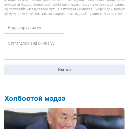
АНХААРУУЛГА: Уншигчдын бичсэн сэтгэгдэлд unuudur.mn хариуцлага
хүлээхгүй болно. Манай сайт ХХЗХ-ны журмын дагуу зүй зохисгүй зарим
үг, хэллэгийг хязгаарласан тул Та сэтгэгдэл бичихдээ бусдын эрх ашгийг
хүндэтгэн үзнэ үү. Хэм хэмжээ зөрчсөн сэтгэгдлийг админ устгах эрхтэй.
Илгээх
Холбоотой мэдээ