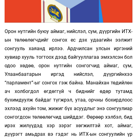
Орон нутгийн буюу аймаг, нийслэл, сум, дүүргийн ИТХ-
ын төлөөлөгчдийг сонгох ес дэх удаагийн ээлжит
сонгууль хаяанд ирлээ. Ардчилсан улсын иргэний
хувиар хууль тогтоох дээд байгууллагаа эмхэлсэн бол
одоо хөдөө, орон нутгийн сонгогчид аймаг, сум,
Улаанбаатарын иргэд нийслэл, дүүргийнхээ
“парламент”-ыг сонгох гэж байна. Манайхан төдийлөн
ач холбогдол өгдөггүй ч биднийг өдөр тутамд
бухимдуулж байдаг түгжрэл, утаа, орчны бохирдлоос
эхлээд ахуйн том, жижиг бүх асуудлыг энэ сонгуулиар
сонгогдсон төлөөлөгчид шийддэг. Өөрөөр хэлбэл, бид
ирэх жилүүдэд хэр зэрэг хөгжилтэй хот, аймаг,
дүүрэгт амьдрах вэ гэдэг нь ИТХ-ын сонгуулийн үр