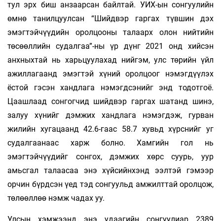
тул эрх биш анзаарсан байлтай. УИХ-ын сонгуулийн
өмнө танилцуулсан “Шийдвэр гаргах түвшин дэх
эмэгтэйчүүдийн оролцооны талаарх олон нийтийн
төсөөллийн судалгаа”-ны үр дүнг 2021 онд хийсэн
анхныхтай нь харьцуулахад нийгэм, улс төрийн үйл
ажиллагаанд эмэгтэй хүний оролцоог нэмэгдүүлэх
ёстой гэсэн хандлага нэмэгдсэнийг энд тодотгоё.
Цаашлаад сонгогчид шийдвэр гаргах шатанд шинэ,
залуу хүнийг дэмжих хандлага нэмэгдэж, гурван
жилийн хугацаанд 42.6-гаас 58.7 хувьд хүрснийг уг
судалгаанаас харж болно. Хамгийн гол нь
эмэгтэйчүүдийг сонгох, дэмжих хөрс суурь, уур
амьсгал талаасаа энэ хүйсийнхэнд ээлтэй гэмээр
орчин бүрдсэн үед тэд сонгуульд амжилттай оролцож,
төлөөллөө нэмж чадах уу.
Улсын хэмжээнд энэ удаагийн сонгуулиар 2389