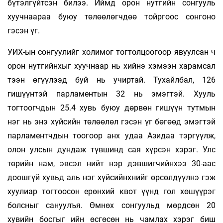
бүтэлгүйтсэн билээ. Иймд орон нутгийн сонгууль
хуучнаараа буюу төлөөлөгчдөө тойргоос сонгоно
гэсэн үг.
УИХ-ын сонгуулийг холимог тогтолцоогоор явуулсан ч
орон нутгийнхыг хуучнаар нь хийнэ хэмээн харамсал
тээн өгүүлээд буй нь учиртай. Тухайлбал, 126
гишүүнтэй парламентын 32 нь эмэгтэй. Хууль
тогтоогчдын 25.4 хувь буюу дөрвөн гишүүн тутмын
нэг нь энэ хүйсийн төлөөлөл гэсэн үг бөгөөд эмэгтэй
парламентчдын тоогоор анх удаа Азидаа тэргүүлж,
олон улсын дундаж түвшинд сая хүрсэн хэрэг. Улс
төрийн нам, эвсэл нийт нэр дэвшигчийнхээ 30-аас
доошгүй хувьд аль нэг хүйсийнхнийг өрсөлдүүлнэ гэж
хуулиар тогтоосон ерөнхий квот үүнд гол хөшүүрэг
болсныг сануулъя. Өмнөх сонгуульд мөрдсөн 20
хувийн босгыг ийн өсгөсөн нь чамлах хэрэг биш