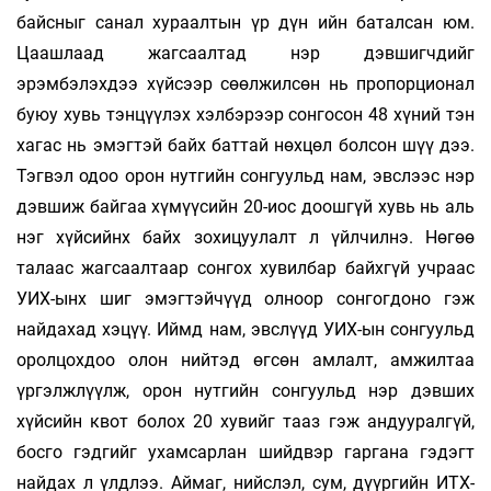
байсныг санал хураалтын үр дүн ийн баталсан юм.
Цаашлаад жагсаалтад нэр дэвшигчдийг
эрэмбэлэхдээ хүйсээр сөөлжилсөн нь пропорционал
буюу хувь тэнцүүлэх хэлбэрээр сонгосон 48 хүний тэн
хагас нь эмэгтэй байх баттай нөхцөл болсон шүү дээ.
Тэгвэл одоо орон нутгийн сонгуульд нам, эвслээс нэр
дэвшиж байгаа хүмүүсийн 20-иос доошгүй хувь нь аль
нэг хүйсийнх байх зохицуулалт л үйлчилнэ. Нөгөө
талаас жагсаалтаар сонгох хувилбар байхгүй учраас
УИХ-ынх шиг эмэгтэйчүүд олноор сонгогдоно гэж
найдахад хэцүү. Иймд нам, эвслүүд УИХ-ын сонгуульд
оролцохдоо олон нийтэд өгсөн амлалт, амжилтаа
үргэлжлүүлж, орон нутгийн сонгуульд нэр дэвших
хүйсийн квот болох 20 хувийг тааз гэж андууралгүй,
босго гэдгийг ухамсарлан шийдвэр гаргана гэдэгт
найдах л үлдлээ. Аймаг, нийслэл, сум, дүүргийн ИТХ-