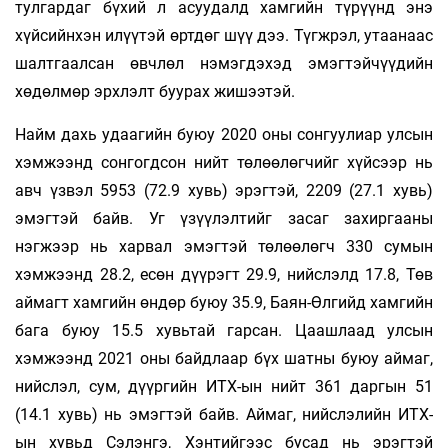
тулгардаг бүхий л асуудалд хамгийн түрүүнд энэ
хүйсийнхэн илүүтэй өртдөг шүү дээ. Түгжрэл, утаанаас
шалтгаалсан өвчлөл нэмэгдэхэд эмэгтэйчүүдийн
хөдөлмөр эрхлэлт буурах жишээтэй.
Найм дахь удаагийн буюу 2020 оны сонгуулиар улсын
хэмжээнд сонгогдсон нийт төлөөлөгчийг хүйсээр нь
авч үзвэл 5953 (72.9 хувь) эрэгтэй, 2209 (27.1 хувь)
эмэгтэй байв. Уг үзүүлэлтийг засаг захиргааны
нэгжээр нь харвал эмэгтэй төлөөлөгч 330 сумын
хэмжээнд 28.2, есөн дүүрэгт 29.9, нийслэлд 17.8, Төв
аймагт хамгийн өндөр буюу 35.9, Баян-Өлгийд хамгийн
бага буюу 15.5 хувьтай гарсан. Цаашлаад улсын
хэмжээнд 2021 оны байдлаар бүх шатны буюу аймаг,
нийслэл, сум, дүүргийн ИТХ-ын нийт 361 даргын 51
(14.1 хувь) нь эмэгтэй байв. Аймаг, нийслэлийн ИТХ-
ын хувьд Сэлэнгэ, Хэнтийгээс бусад нь эрэгтэй