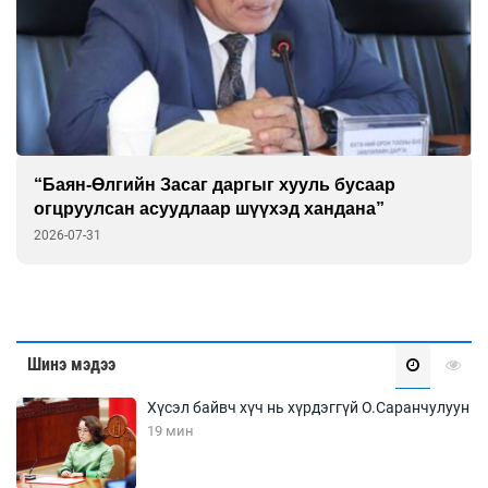
“Баян-Өлгийн Засаг даргыг хууль бусаар
огцруулсан асуудлаар шүүхэд хандана”
2026-07-31
Шинэ мэдээ
Хүсэл байвч хүч нь хүрдэггүй О.Саранчулуун
19 мин