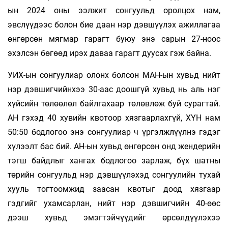
ын 2024 оны ээлжит сонгуульд оролцох нам,
эвслүүдээс болон бие даан нэр дэвшүүлэх ажиллагаа
өнгөрсөн мягмар гарагт буюу энэ сарын 27-ноос
эхэлсэн бөгөөд ирэх даваа гарагт дуусах гэж байна.
УИХ-ын сонгуулиар олонх болсон МАН-ын хувьд нийт
нэр дэвшигчийнхээ 30-аас доошгүй хувьд нь аль нэг
хүйсийн төлөөлөл байлгахаар төлөвлөж буй сурагтай.
АН гэхэд 40 хувийн квотоор хязгаарлахгүй, ХҮН нам
50:50 бодлогоо энэ сонгуулиар ч үргэлжлүүлнэ гэдэг
хүлээлт бас бий. АН-ын хувьд өнгөрсөн онд жендерийн
тэгш байдлыг хангах бодлогоо зарлаж, бүх шатны
төрийн сонгуульд нэр дэвшүүлэхэд сонгуулийн тухай
хууль тогтоомжид заасан квотыг доод хязгаар
гэдгийг ухамсарлан, нийт нэр дэвшигчийн 40-өөс
дээш хувьд эмэгтэйчүүдийг өрсөлдүүлэхээ