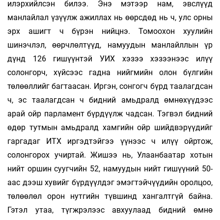
илэрхийлсэн билээ. Энэ мэтээр нам, эвслүүд
манлайлал үзүүлж ажиллах нь өөрсдөд нь ч, улс орны
эрх ашигт ч бүрэн нийцнэ. Томоохон хуулийн
шинэчлэл, өөрчлөлтүүд, намуудын манлайллын үр
дүнд 126 гишүүнтэй УИХ хэзээ хэзээнээс илүү
солонгорч, хүйсээс гадна нийгмийн олон бүлгийн
төлөөллийг багтаасан. Иргэн, сонгогч бүрд таалагдсан
ч, эс таалагдсан ч бидний амьдралд өмнөхүүдээс
арай ойр парламент бүрдүүлж чадсан. Тэгвэл бидний
өдөр тутмын амьдралд хамгийн ойр шийдвэрүүдийг
гаргадаг ИТХ иргэдтэйгээ үүнээс ч илүү ойртож,
солонгорох учиртай. Жишээ нь, Улаанбаатар хотын
нийт оршин суугчийн 52, намуудын нийт гишүүний 50-
аас дээш хувийг бүрдүүлдэг эмэгтэйчүүдийн оролцоо,
төлөөлөл орон нутгийн түвшинд хангалтгүй байна.
Гэтэл утаа, түгжрэлээс авхуулаад бидний өмнө