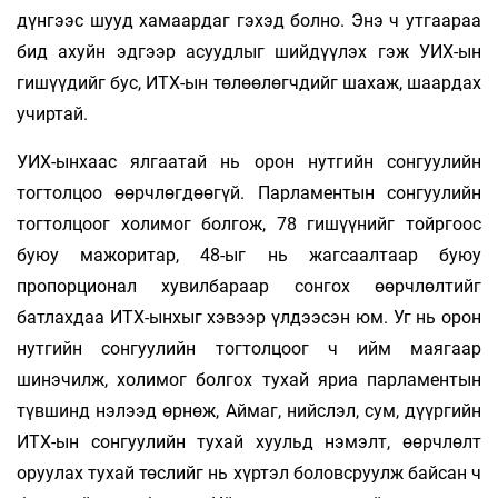
дүнгээс шууд хамаардаг гэхэд болно. Энэ ч утгаараа
бид ахуйн эдгээр асуудлыг шийдүүлэх гэж УИХ-ын
гишүүдийг бус, ИТХ-ын төлөөлөгчдийг шахаж, шаардах
учиртай.
УИХ-ынхаас ялгаатай нь орон нутгийн сонгуулийн
тогтолцоо өөрчлөгдөөгүй. Парламентын сонгуулийн
тогтолцоог холимог болгож, 78 гишүүнийг тойргоос
буюу мажоритар, 48-ыг нь жагсаалтаар буюу
пропорционал хувилбараар сонгох өөрчлөлтийг
батлахдаа ИТХ-ынхыг хэвээр үлдээсэн юм. Уг нь орон
нутгийн сонгуулийн тогтолцоог ч ийм маягаар
шинэчилж, холимог болгох тухай яриа парламентын
түвшинд нэлээд өрнөж, Аймаг, нийслэл, сум, дүүргийн
ИТХ-ын сонгуулийн тухай хуульд нэмэлт, өөрчлөлт
оруулах тухай төслийг нь хүртэл боловсруулж байсан ч