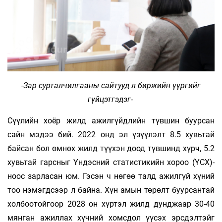
-Зар сурталчилгааны сайтууд л биржийн үүргийг
гүйцэтгэдэг-
Сүүлийн хоёр жилд ажилгүйдлийн түвшин буур­­сан
сайн мэдээ бий. 2022 онд эл үзүүлэлт 8.5 хувьтай
байсан бол өмнөх жилд түүхэн доод түв­шинд хүрч, 5.2
хувь­­­тай гарс­­ныг Үндэсний ста­­­тистикийн хороо (ҮСХ)-
ноос зарласан юм. Гэ­­сэн ч нөгөө талд ажилгүй хүний
тоо нэмэгдсээр л байна. Хүн амын төрөлт буурсантай
холбоотойгоор 2028 он хүртэл жилд дунд­­жаар 30-40
мянган ажиллах хүч­­­­­ний хомсдол үүсэх эрс­­­­дэлтэйг