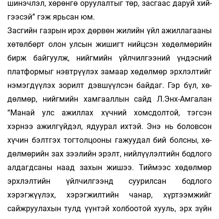
ши­нэч­лэл, хө­рөнгө оруу­лал­тыг төр, засгаас да­руй хий­
гээсэй” гэж ярьсан юм.
Засгийн газрын ирэх дөрвөн жилийн үйл ажиллагааны
хөтөлбөрт олон улсын жишигт нийц­сэн хөдөлмөрийн
бирж байгуулж, нийг­мийн үйлчилгээний үндэсний
платформыг нэвт­­рүүлэх замаар хөдөлмөр эрхлэлтийг
нэмэг­дүүлэх зорилт дэвшүүлсэн байдаг. Гэр бүл, хө­
дөлмөр, нийгмийн хамгааллын сайд Л.Энх-Ам­галан
“Манай улс ажиллах хүчний хомс­дол­той, тэгсэн
хэрнээ ажил­гүйдэл, ядуу­рал их­тэй. Энэ нь боловсон
хү­чин бэлтгэх тог­тол­цооны гажуудал бий болсны, хө­
дөл­мөрийн зах зээлийн эрэлт, нийлүүлэлтийн бодлого
алдагдсаны наад захын жишээ. Тий­мээс хөдөлмөр
эрхлэлтийн үйлчилгээнд суу­рил­сан бодлого
хэрэгжүүлэх, хэрэгжилтийн ча­­нар, хүртээмжийг
сайжруулахын тулд үүнтэй хол­­­боотой хууль, эрх зүйн