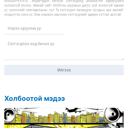
АНХААРУУЛГА: Уншигчдын бичсэн сэтгэгдэлд unuudur.mn хариуцлага
хүлээхгүй болно. Манай сайт ХХЗХ-ны журмын дагуу зүй зохисгүй зарим
үг, хэллэгийг хязгаарласан тул Та сэтгэгдэл бичихдээ бусдын эрх ашгийг
хүндэтгэн үзнэ үү. Хэм хэмжээ зөрчсөн сэтгэгдлийг админ устгах эрхтэй.
Илгээх
Холбоотой мэдээ