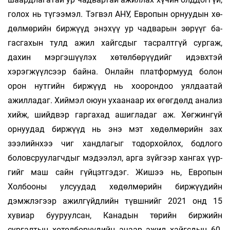
голох нь тү­гээ­мэл. Тэгвэл АНУ, Европын орнуудын хө­
дөл­­­мөрийн биржүүд энэхүү ур чадварын зө­рүүг ба­
гасгахын тулд ажил хайгсдыг тасралтгүй сур­гаж,
дахин мэргэшүүлэх хөтөлбөрүүдийг идэвх­тэй
хэрэгжүүлсээр байна. Онлайн плат­фор­мууд бо­­лон
орон нутгийн биржүүд нь хоорон­доо уял­даа­тай
ажилладаг. Хиймэл оюун ухаанаар их өгөг­­дөлд анализ
хийж, шийд­вэр гаргахад ашиг­ла­­даг аж. Хөгжингүй
орнуудад биржүүд нь энэ мэт хөдөлмөрийн зах
зээлийнхээ чиг хандлагыг то­дор­хойлох, бодлого
боловс­руу­лагчдыг мэ­дээ­­­лэл, арга зүйгээр хан­гах үүр­
гийг маш сайн гүй­­­цэтгэдэг. Жишээ нь, Ев­ропын
Холбооны ул­суу­­­дад хөдөлмөрийн бир­жүү­дийн
дэмжлэгээр ажил­­­гүйдлийн түвшнийг 2021 онд 15
хувиар буу­руулсан, Канадын тө­рийн бир­жийн
сургалтын хө­төлбөрүүдийн ачаар ажил хайгсдын 60-