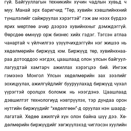
гүй. Бай­­­­­гуул­­лагын техникийн хүчин чад­лын хувьд ч
муу. Манай эрх баригчид “Төр, хувийн хэвш­лийнх­­ний
түншлэлийг сайжруулах хэрэг­тэй” гэж ам нээх бүрдээ
ярих мөртлөө ачир дээрээ ху­­­­вийнхныг дэмждэггүй.
Өөрсдөө өмнүүр орж биз­нес хийх гэдэг. Тэгсэн атлаа
чанартай ч үйл­чил­гээ үзүүлчихдэггүйн нэг жишээ нь
хөдөл­мө­­рийн биржүүд юм. Биржүүд төр, хувийнх­наа­­
раа дотооддоо нэгдэх, цаашлаад олон улсын бай­гуул­
лагуудтай хамтарч ажиллах хэрэгцээ бий. Ингэж
гэмээнэ Монгол Улсын хөдөлмөрийн зах зээлийг
зохицуулах, ажилгүйдлийг буу­руу­ла­хад биржүүд чухал
үүрэгтэй оролцох бо­ломж нь нээгдэнэ. Цаашлаад
дэвшилтэт тех­ноло­гиуд нэвт­рүүлэх, тэр дундаа орон
нутгийн бир­жүү­дийг “хөдөлгөөн”-д оруулах нэн шаард­
лага­тай. Хө­дөө ажилгүй хүн олон байна шүү дээ. Хө­
дөл­мөрийн бир­жүүдийг хөг­жүү­лэ­хэд чиг­лэсэн хуулийн