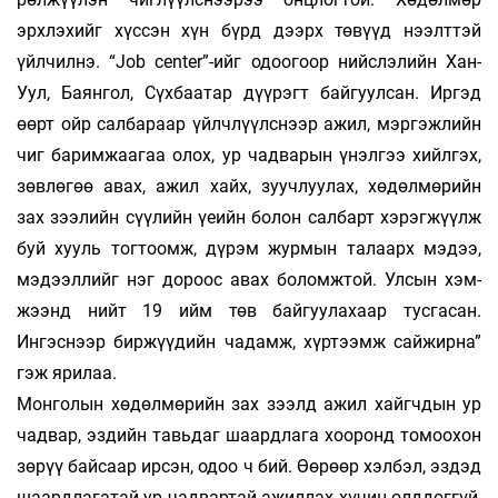
эрхлэхийг хүссэн хүн бүрд дээрх тө­вүүд нээлттэй
үйлчилнэ. “Job center”-ийг одоо­гоор нийслэлийн Хан-
Уул, Баянгол, Сүх­баа­тар дүү­рэгт байгуулсан. Ир­гэд
өөрт ойр сал­бараар үйлч­лүүлс­нээр ажил, мэр­­гэжлийн
чиг барим­жаагаа олох, ур чад­варын үнэлгээ хийл­гэх,
зөв­лөгөө авах, ажил хайх, зуучлуулах, хө­дөл­мөрийн
зах зээлийн сүү­­лийн үеийн болон салбарт хэ­рэг­жүүлж
буй хууль тогтоомж, дүрэм жур­мын та­лаарх мэдээ,
мэ­дээллийг нэг дороос авах бо­ломж­той. Улсын хэм­­
жээнд нийт 19 ийм төв бай­гуулахаар тус­га­сан.
Ингэснээр бир­жүүдийн ча­­дамж, хүр­тээмж сайжирна”
гэж ярилаа.
Монголын хөдөлмөрийн зах зээлд ажил хайгч­дын ур
чадвар, эздийн тавьдаг шаардлага хоо­ронд томоохон
зөрүү байсаар ирсэн, одоо ч бий. Өөрөөр хэлбэл, эздэд
шаардлагатай ур чад­вартай ажиллах хүчин олддоггүй,