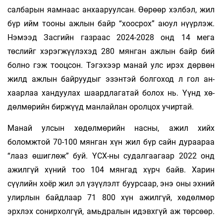
салбарын яам­наас ан­­хааруулсан. Өөрөөр хэлбэл, жил
бүр ийм тоо­­­ны ажлын байр “хоосрох” аюул нүүрлэж.
Нэ­­мээд Зас­­гийн газраас 2024-2028 онд 14 мега
төслийг хэ­­­­­­рэг­­­жүүлэ­хэд 280 мянган ажлын байр бий
болно гэж тооцсон. Тэгэхээр ма­­най улс ирэх дөрвөн
жилд аж­­лын байруудыг эзэнтэй болго­­ход л гол ан­­
хаар­­­лаа хандуулах шаардлагатай болох нь. Үүнд хө­­­­­
дөл­­­­­­­мө­­­­­­­­­­­­­­рийн биржүүд манлайлан оролцох учиртай.
Манай улсын хөдөлмөрийн насны, ажил хийх
боломжтой 70-100 мянган хүн жил бүр сайн ду­раараа
“лааз өшиглөж” буй. ҮСХ-ны су­дал­гаа­гаар 2022 онд
ажилгүй хүний тоо 104 мян­гад хүрч байв. Харин
сүүлийн хоёр жил эл үзүүлэлт буурсаар, энэ оны эхний
улирлын байд­­­лаар 71 800 хүн ажилгүй, хөдөлмөр
эрхлэх со­­­нир­холгүй, амьдралын идэвхгүй аж төрсөөр.