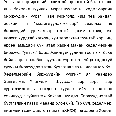
Уг нь эд­гээр иргэнийг ажилтай, орлоготой бол­гох, аж­
лын байранд зуучлах, мэргэшүүлэх нь хө­­дөл­­мө­рийн
биржүүдийн үүрэг. Гэвч Монголд ийм төв бай­даг,
эсэхийг ч “мэдэгдүүлэхгүйгээр” ажил­лах нь
биржүүдийн ур чадвар гэлтэй. Ца­хим техник, тех­­­
нологи хурдтай хөгжин, хүн тө­рөлх­төн түүн­тэй хор­шин,
өрсөн амьдарч буй атал харин манай хөдөл­­мөрийн
биржүүд “унтаж” байх. Ажил­гүй­чүүдийн тоо нь ч бахь
байдгаараа, хол­бон зууч­лах үүргээ ч гүйцэтгэдэггүй
хуучны бир­­жүүдээ татан буул­гавал ер нь яасан юм бэ.
Хөдөлмөрийн биржүүдийн үүргийг яг үнэн­дээ
Зангиа.мн, Үнэгүй.мн, Шуурхай зар зэрэг зар
сурталчилгааны нэгдсэн хуудас, ийм төрөлжсөн
сонинууд л гүйцэтгэж бай­гаа шүү дээ. Биржүүд нэр­тэй
бүртгэлийн газар ма­найд олон бий. Гэр бүл, хөдөлмөр,
нийг­мийн хамгааллын яам (ГБХНХЯ)-ны харьяа Хөдөл­