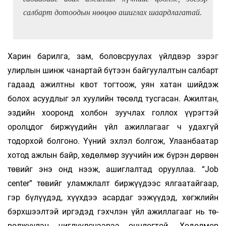
салбарт дотоодын нөө­цөө ашиглах шаардлагатай.
Харин барилга, зам, боловс­руулах үйлдвэр зэрэг
улирлын шинж ча­нар­тай бүтээн байгуулалтын салбарт
гадаад ажилт­­ны квот тогтоож, уян хатан шийдэж
болох асуудлыг эл хуулийн төсөлд тус­гасан. Ажил­тан,
эздийн хооронд холбон зуучлах гол­лох үүрэгтэй
оролцдог биржүүдийн үйл ажил­­лагааг ч удахгүй
тодорхой болгоно. Үүний эх­лэл болгож, Улаанбаатар
хотод ажлын байр, хө­­­дөл­мөр зуучийн иж бүрэн дөрвөн
төвийг энэ онд нээж, ашиглалтад орууллаа. “Job
center” тө­вийг уламжлалт биржүүдээс ялгаатайгаар,
гэр бүлүүдэд, хүүхдээ асардаг ээжүүдэд, хөгж­лийн
бэрх­­­шээлтэй иргэдэд гэхчлэн үйл ажил­ла­гааг нь тө­
рөлжүүлэн чиглүүлснээрээ онц­логтой. Хө­­дөл­­­мөр