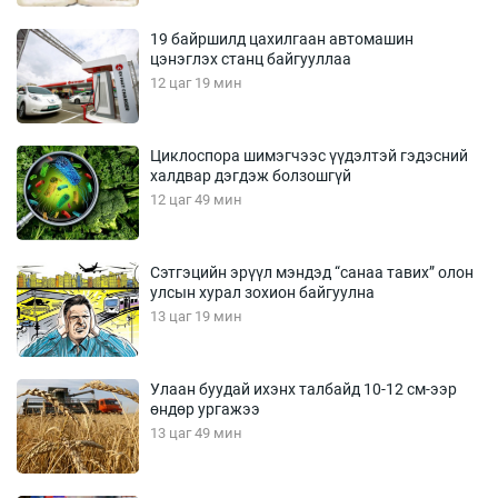
19 байршилд цахилгаан автомашин
цэнэглэх станц байгууллаа
12 цаг 19 мин
Циклоспора шимэгчээс үүдэлтэй гэдэсний
халдвар дэгдэж болзошгүй
12 цаг 49 мин
Сэтгэцийн эрүүл мэндэд “санаа тавих” олон
улсын хурал зохион байгуулна
13 цаг 19 мин
Улаан буудай ихэнх талбайд 10-12 см-ээр
өндөр ургажээ
13 цаг 49 мин