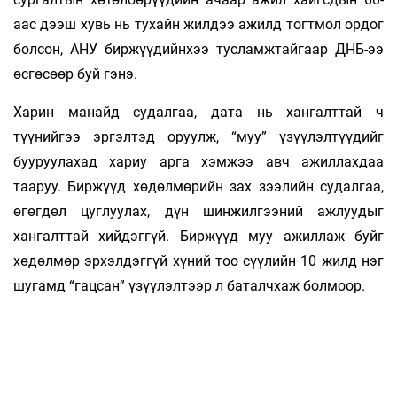
аас дээш хувь нь тухайн жил­дээ ажилд тогтмол ордог
бол­сон, АНУ бир­жүү­дийн­хээ тусламжтайгаар ДНБ-ээ
өс­гөсөөр буй гэнэ.
Харин манайд судалгаа, дата нь хан­галттай ч
түүнийгээ эргэлтэд оруулж, “муу” үзүү­лэл­түү­­дийг
бууруулахад хариу арга хэмжээ авч ажил­­лахдаа
тааруу. Биржүүд хөдөлмөрийн зах зээ­лийн судалгаа,
өгөгдөл цуглуулах, дүн шин­жил­гээний ажлуудыг
хангалттай хий­дэг­гүй. Бир­жүүд муу ажиллаж буйг
хөдөлмөр эр­хэл­­дэггүй хүний тоо сүүлийн 10 жилд нэг
шу­га­мд “гацсан” үзүүлэлтээр л баталчхаж бол­моор.