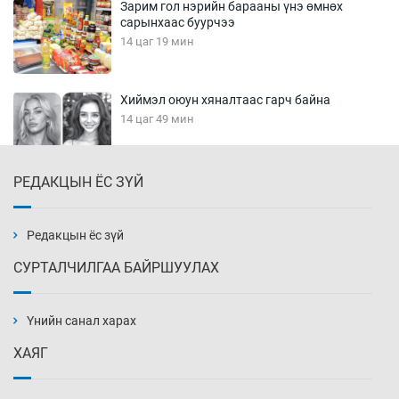
Зарим гол нэрийн барааны үнэ өмнөх
сарынхаас буурчээ
14 цаг 19 мин
Хиймэл оюун хяналтаас гарч байна
14 цаг 49 мин
РЕДАКЦЫН ЁС ЗҮЙ
Эмэгтэйчүүд Бээжин, эрэгтэйчүүд Японд
бэлтгэл базаахаар хилийн дээс алхлаа
15 цаг 19 мин
Редакцын ёс зүй
СУРТАЛЧИЛГАА БАЙРШУУЛАХ
АНУ-ын Цэргийн кибер командлалаын
ажилтнууд амиа хорлох явдал эрс
нэмэгджээ
Үнийн санал харах
15 цаг 27 мин
ХАЯГ
Монголын шигшээ Хонконгийн багийг ялж,
эхний хожлоо авлаа