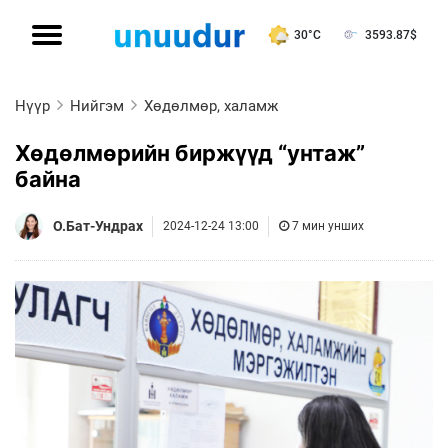
30°C
3593.87
$
Нүүр
Нийгэм
Хөдөлмөр, халамж
Хөдөлмөрийн биржүүд “унтаж”
байна
О.Бат-Ундрах
2024-12-24 13:00
7 мин унших