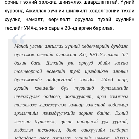
орчныг эхний ээл­жид шинэчлэх шаардлагатай. Үүний
хүрээнд Ажил­­лах хүчний шилжилт хөдөлгөөний тухай
хуульд нэмэлт, өөрчлөлт оруулах тухай хуулийн
төслийг УИХ-д энэ сарын 20-нд өргөн барилаа.
Манай улсын ажиллах хүчний хөдөлмөрийн дундаж
бүтээмж дэлхийн дунджаас 3.6, БНСУ-ынхаас 5.4
дахин бага. Дэлхийн улс орнууд эдийн засгаа
тогтвортой өсгөхийн тулд иргэдийхээ аж­лын
бүтээмжийг өндөрсгөхийг зорьдог. Иймд төр,
хувийн хэвшлийн бүх түвшинд бү­тээм­­­­жийг
нэмэгдүүлэх бодлого, зохицуулалт, арга хэмжээг
төлөвлөж хэрэгжүүлэх замаар зо­хис­­той хөдөлмөр
эрхлэлтийг нэмэгдүүлэхийг зорьж байна. Эхний
ээлжид бүтээмж, цалин өндөртэй уул уурхай,
мэдээлэл технологи, банк санхүүгийн салбарт
гадаадаас авах ажиллах хүч­нийг цөөлж, эдгээр