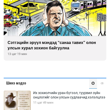
Сэтгэцийн эрүүл мэндэд “санаа тавих” олон
улсын хурал зохион байгуулна
13 цаг 19 мин
Шинэ мэдээ
Их зохиолчийн уран бүтээл, туурвил зүйн
онцлогийг олон улсын судлаачид хэлэлцлээ
11 цаг 49 мин