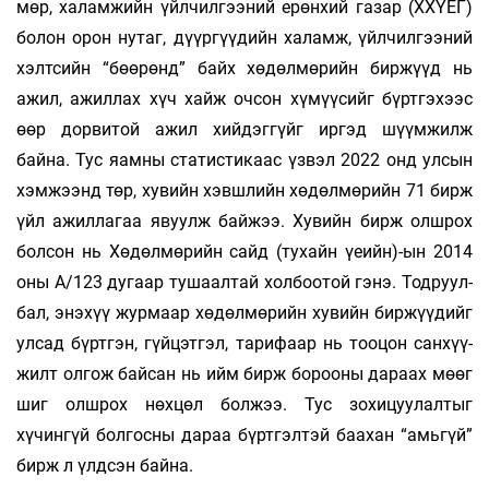
мөр, халамжийн үйл­чил­гээний ерөнхий газар (ХХҮЕГ)
болон орон нутаг, дүүргүүдийн ха­ламж, үйлчилгээний
хэлт­сийн “бөөрөнд” байх хөдөлмөрийн биржүүд нь
ажил, ажиллах хүч хайж очсон хүмүүсийг бүрт­гэ­­хээс
өөр дорвитой ажил хийдэггүйг иргэд шүүм­­жилж
байна. Тус яамны статистикаас үз­­вэл 2022 онд улсын
хэмжээнд төр, хувийн хэвш­­­лийн хө­дөл­мөрийн 71 бирж
үйл ажиллагаа явуулж бай­жээ. Хувийн бирж олшрох
болсон нь Хө­­дөл­мө­рийн сайд (ту­хайн үеийн)-ын 2014
оны А/123 дугаар тушаал­тай холбоотой гэнэ. Тод­руул­
бал, энэхүү жур­маар хөдөлмөрийн ху­вийн бир­жүү­дийг
ул­сад бүрт­гэн, гүйцэтгэл, та­рифаар нь тоо­­цон сан­хүү­
жилт олгож байсан нь ийм бирж бо­роо­ны дараах мөөг
шиг олшрох нөхцөл бол­жээ. Тус зохицуулалтыг
хүчингүй болгосны да­раа бүрт­гэлтэй баа­хан “амьгүй”
бирж л үлдсэн бай­­на.