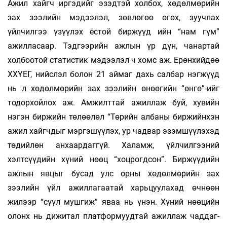
Ажил хайгч иргэдийг эзэдтэй холбох, хөдөл­мө­рийн
зах зээлийн мэдээлэл, зөвлөгөө өгөх, зууч­лах
үйлчилгээ үзүүлэх ёстой биржүүд ийн “нам гүм”
ажилласаар. Тэд­гээрийн ажлын үр дүн, чанартай
холбоо­той статистик мэдээлэл ч хомс аж. Ерөн­хийдөө
ХХҮЕГ, нийслэл болон 21 аймаг дахь салбар нэгжүүд
нь л хөдөлмөрийн зах зээлийн өнөөгийн “өнгө”-ийг
тодорхойлох аж. Амжилттай ажиллаж буй, хувийн
нэгэн бир­­­­­­­жийн төлөөлөл “Төрийн албаны бир­жийн­хэн
ажил хайгчдыг мэргэшүүлэх, ур чадвар эзэм­­­­­­­шүү­­лэхэд
төдийлөн анхаардаггүй. Ха­ламж, үйл­­чилгээний
хэлтсүүдийн хүний нөөц “хоц­­­­рогд­­­сон”. Биржүүдийн
ажлын явцыг бу­сад улс ор­ны хөдөлмөрийн зах
зээлийн үйл ажил­ла­­­гаа­­­тай харьцуулахад өчнөөн
жилээр “сүүл муш­­­­гиж” яваа нь үнэн. Хүний нөөцийн
олонх нь ди­­жи­тал платформуудтай ажиллаж чад­даг­