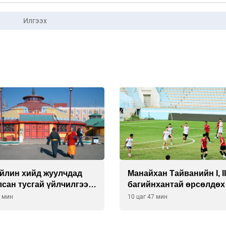
Илгээх
ан Тайванийн I, II
Тарвага хууль бусаар а
нхантай өрсөлдөх нь
зөрчил буурсангүй
7 мин
11 цаг 17 мин