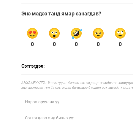
Энэ мэдээ танд ямар санагдав?
0
0
0
0
0
Сэтгэгдэл:
АНХААРУУЛГА: Уншигчдын бичсэн сэтгэгдэлд unuudur.mn хариуцла
хязгаарласан тул Та сэтгэгдэл бичихдээ бусдын эрх ашгийг хүндэтг