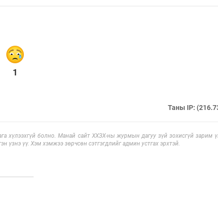
1
Таны IP: (216.7
га хүлээхгүй болно. Манай сайт ХХЗХ-ны журмын дагуу зүй зохисгүй зарим үг
эн үзнэ үү. Хэм хэмжээ зөрчсөн сэтгэгдлийг админ устгах эрхтэй.