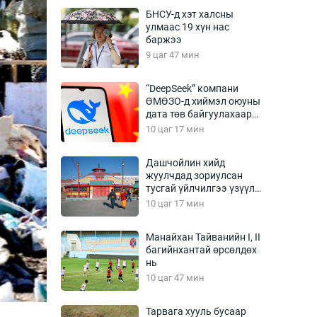
Урлагтай яриа
БНСУ-д хэт халсны
өрчил
улмаас 19 хүн нас
баржээ
энд-Эрхэм баян
9 цаг 47 мин
“DeepSeek” компани
ӨМӨЗО-д хиймэл оюуны
хүний үг
дата төв байгуулахаар
төлөвлөж байна
10 цаг 17 мин
Дашчойлин хийд
жуулчдад зориулсан
ага
Бусад
тусгай үйлчилгээ үзүүлж
эхэлжээ
10 цаг 17 мин
Фото
сурвалжлагч
Видео
Манайхан Тайванийн I, II
Инфографик
багийнхантай өрсөлдөх
нь
Санал асуулга
10 цаг 47 мин
Тарвага хууль бусаар