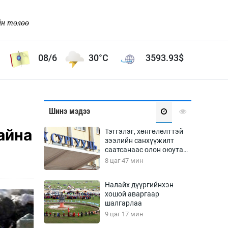
йн төлөө
08/6
30°C
3593.93
$
Соёл урлаг
Шинэ мэдээ
ой хөгжлийн зорилго -
Сонгодог урлаг
айна
Тэтгэлэг, хөнгөлөлттэй
Ардын урлаг
зээлийн санхүүжилт
саатсанаас олон оюутан
Дүрслэх урлаг
төлбөрийн дарамтад
8 цаг 47 мин
Өв соёл
оров
таг
Кино урлаг
Налайх дүүргийнхэн
хошой аваргаар
 орчин
Цирк
шалгарлаа
ол
9 цаг 17 мин
Рок поп, хип хоп
энд