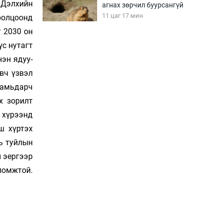
Дэл­­хийн
агнах зөрчил буурсангүй
11 цаг 17 мин
­­­­­­цоонд
жилт 2030 он
бүс нутагт
Х.Улам-Өрнөх байр
урагшилж, долоод
эн ядуу­­­
жагсжээ
үз­­­­­вэл
11 цаг 47 мин
 амь­дарч
Ж.Лхагвабат өсвөр
ах зорилт
үеийнхний ДАШТ-ийг
хү­­­рээнд
дэнсэлнэ
гш хүртэх
12 цаг 17 мин
 нь туйлын
Иран тэсэж үлдсэн ч
н эергээр
удаан хугацаанд хүнд
боломжтой.
үеийг туулна
12 цаг 47 мин
Боловсролын зээлийн
сангаар гадаадад