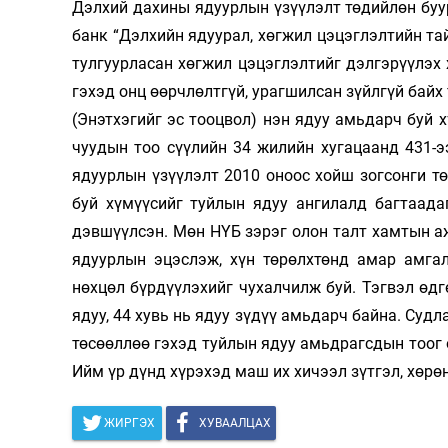
Дэлхий дахины ядуурлын үзүү­лэлт тө­­­дий­лөн буура
Олимп 2024
банк “Дэл­­хийн ядуу­­­­­­рал, хөг­жил цэ­­цэг­­лэлтийн тайла
тул­­гуурласан хөг­­­жил цэ­­­цэг­­­лэл­­­­­­­­тийг дэлгэрүү­­­л
гэхэд онц өөрч­лөлтгүй, ураг­­­­­шил­сан зүйл­­гүй байх
(Энэт­­­­хэгийг эс тооц­­­­вол) нэн ядуу амь­­­дарч б
чуу­­дын тоо сүүлийн 34 жи­­лийн хуга­­­­­цаанд 431-
ядуур­лын үзүүлэлт 2010 оноос хойш зог­сонги тө­
буй хү­мүүсийг туй­лын ядуу ангилалд баг­таада
дэвшүүл­сэн. Мөн НҮБ зэ­­­рэг олон талт хамтын ажил
ядуурлын эцэс­­­­­­­лэж, хүн төрөлх­­төнд амар амг
нөхцөл бүр­дүү­лэ­хийг чу­­­­хал­­чилж буй. Тэгвэл ө
ядуу, 44 хувь нь ядуу зүдүү амь­дарч байна. Судл
төсөөл­лөө гэ­хэд туйлын ядуу амьдрагсдын тоог одоо
Ийм үр дүнд хүрэхэд маш их хи­­­чээл зүтгэл, хөрө
ЖИРГЭХ
ХУВААЛЦАХ