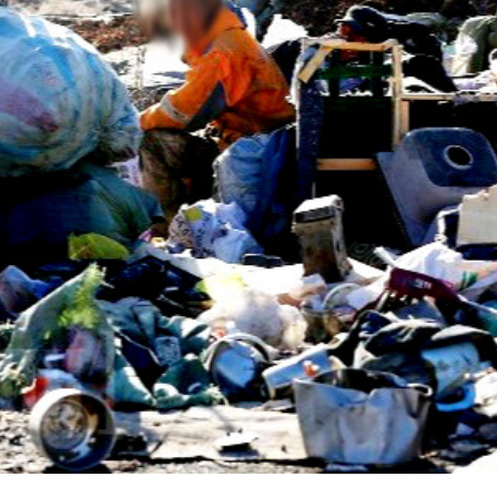
Ханш
Хэрэг з
Эрэлттэй мэдээ
Эрүүл м
Хууль ёс
Хүмүүс
Албаны 
Бусад
Life style
Ярилцл
Зөвлөгөө
Хоймор
Өнөөдрийн тухай
Уншигч-
өл