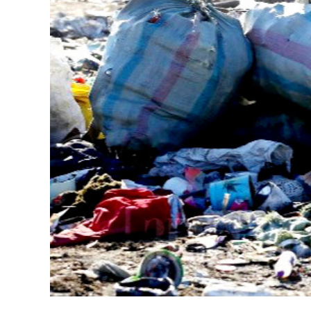
126-гийн НЭГ
Ертөнц
Спорт
Нийгэм
Бөх
Техник технологи
Сагсан бөмбөг
Шинжлэх ухаан
Хөлбөмбөг
Сонин хачин
Олимпын төрөл
Дэлхийн монгол
Тулааны спорт
Олимпын бус төр