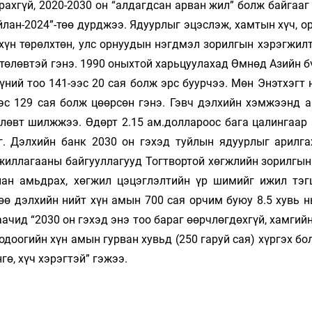
хгүй, 2020-2030 он “ал­­­дагд­сан арван жил” болж бай­­­гааг 
н-­­­­2024”-төө дурд­­­­жээ. Ядуур­­лыг эцэслэж, хам­­тын хүч, орол­­­­­­
эх хүн тө­рөлх­­­­­­­төн, улс ор­­нуу­­дын нэгд­­мэл зо­­­рил­­­гын хэрэг­­­­
 тө­лөвтэй гэнэ. 1990 оныхтой харь­цуу­­­­­­ла­­­­хад Өм­нөд Азийн 
уй хүний тоо 141-ээс 20 сая болж эрс буурчээ. Мөн Энэт­­­­хэгт н
ээс 129 сая болж цөөр­­сөн гэнэ. Гэвч дэлхийн хэм­­­жээнд авч 
­лөвт шилж­­­­жээ. Өдөрт 2.15 ам.доллароос бага ца­лингаар
г. Дэлхийн банк 2030 он гэ­хэд туйлын ядуур­лыг арил­г
ла­­гааны бай­гууллагууд Тогтвор­той хөгж­­­лийн зорил­­­­гын 
а­­лан амьд­­­рах, хөг­­жил цэцэглэл­тийн үр ши­­мийг ижил тэ
д­гөө дэл­­­­­­­­хийн нийт хүн амын 700 сая орчим буюу 8.5 хувь
аачид “2030 он гэхэд энэ тоо бараг өөрчлөгдөх­­гүй, хамгий
­­­­гийн хүн амын гур­ван хувьд (250 га­­­­­­руй сая) хүр­гэх 
нгө, хүч хэрэгтэй” гэжээ.