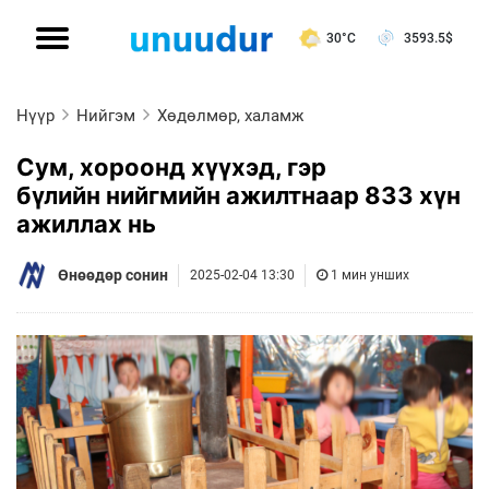
30°C
3593.5
$
Нүүр
Нийгэм
Хөдөлмөр, халамж
Сум, хороонд хүүхэд, гэр
бүлийн нийгмийн ажилтнаар 833 хүн
ажиллах нь
Өнөөдөр сонин
2025-02-04 13:30
1 мин унших