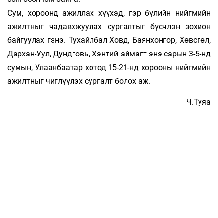
Сум, хороонд ажиллах хүүхэд, гэр бүлийн нийгмийн
ажилтныг ча­­­давх­­­­жуулах сургалтыг бүсчлэн зо­­хион
бай­гуу­­лах гэнэ. Тухайлбал Ховд, Баянхонгор, Хөвсгөл,
Дархан-Уул, Дундговь, Хэнтий аймагт энэ сарын 3-5-нд
сумын, Улаанбаатар хотод 15-21-нд хорооны нийгмийн
ажилтныг чиглүүлэх сургалт болох аж.
Ч.Туяа