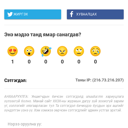
ЖИРГЭХ
ХУВААЛЦАХ
Энэ мэдээ танд ямар санагдав?
1
0
0
0
0
0
Сэтгэгдэл:
Таны IP: (216.73.216.207)
АНХААРУУЛГА: Уншигчдын бичсэн сэтгэгдэлд unuudur.mn хариуцлага
хүлээхгүй болно. Манай сайт ХХЗХ-ны журмын дагуу зүй зохисгүй зарим
үг, хэллэгийг хязгаарласан тул Та сэтгэгдэл бичихдээ бусдын эрх ашгийг
хүндэтгэн үзнэ үү. Хэм хэмжээ зөрчсөн сэтгэгдлийг админ устгах эрхтэй.