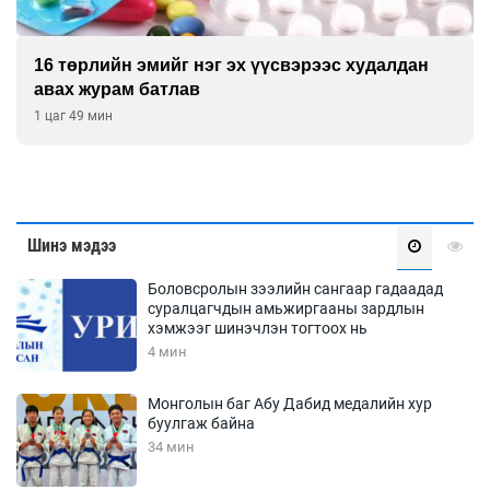
16 төрлийн эмийг нэг эх үүсвэрээс худалдан
авах журам батлав
1 цаг 49 мин
Шинэ мэдээ
Боловсролын зээлийн сангаар гадаадад
суралцагчдын амьжиргааны зардлын
хэмжээг шинэчлэн тогтоох нь
4 мин
Монголын баг Абу Дабид медалийн хур
буулгаж байна
34 мин