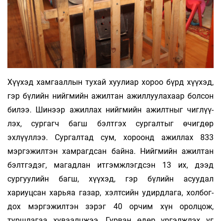
Хүүхэд хамгааллын тухай хуулиар хороо бүрд хүүхэд,
гэр бүлийн нийгмийн ажилтан ажиллуулахаар болсон
билээ. Шинээр ажиллах нийгмийн ажилтныг чиглүү­
лэх, сургагч багш бэлтгэх сургалтыг өчигдөр
эхлүүллээ. Сургалтад сум, хороонд ажиллах 833
мэргэжилтэн хамрагдсан байна. Нийгмийн ажилтан
бэлтгэдэг, магадлан итгэмжлэгдсэн 13 их, дээд
сургуулийн багш, хүүхэд, гэр бүлийн асуудал
хариуцсан харьяа газар, хэлтсийн удирдлага, холбог­
дох мэргэжилтэн зэрэг 40 орчим хүн оролцож,
туршлагаа хуваалцжээ. Гурван өдөр үргэлжлэх уг