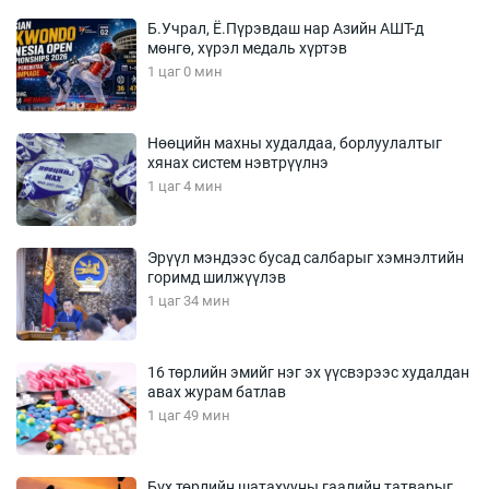
Б.Учрал, Ё.Пүрэвдаш нар Азийн АШТ-д
мөнгө, хүрэл медаль хүртэв
1 цаг 0 мин
Нөөцийн махны худалдаа, борлуулалтыг
хянах систем нэвтрүүлнэ
1 цаг 4 мин
Эрүүл мэндээс бусад салбарыг хэмнэлтийн
горимд шилжүүлэв
1 цаг 34 мин
16 төрлийн эмийг нэг эх үүсвэрээс худалдан
авах журам батлав
1 цаг 49 мин
Бүх төрлийн шатахууны гаалийн татварыг