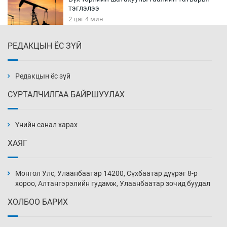
тэглэлээ
2 цаг 4 мин
РЕДАКЦЫН ЁС ЗҮЙ
Найман гол үерийн түвшин давж, хоёр нь
аюултай хэмжээнд хүрчээ
2 цаг 34 мин
Редакцын ёс зүй
СУРТАЛЧИЛГАА БАЙРШУУЛАХ
Монгол Улс дундаас дээш орлоготой
орнуудын тоонд багтав
Үнийн санал харах
3 цаг 4 мин
ХАЯГ
Сошиал хийрхэлд “барьцаалагдсан” сайд,
дарга нарын туйлшрал
Монгол Улс, Улаанбаатар 14200, Сүхбаатар дүүрэг 8-р
3 цаг 34 мин
хороо, Алтангэрэлийн гудамж, Улаанбаатар зочид буудал
ХОЛБОО БАРИХ
Боловсролын чанар уруудах бүрд босгоо
намсгасаар л байх уу