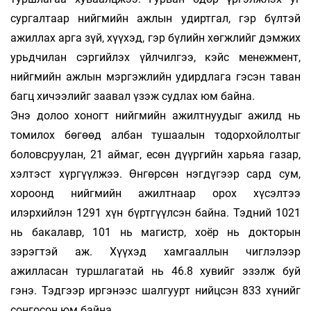
сургал­таар нийгмийн ажлын удиртгал, гэр бүлтэй
ажиллах арга зүй, хүүхэд, гэр бүлийн хөгж­лийг дэмжих
урьдчилан сэргийлэх үйлчилгээ, кэйс менежмент,
нийгмийн ажлын мэргэжлийн удирдлага гэсэн таван
багц хичээлийг заавал үзэж судлах юм байна.
Энэ долоо хоногт нийгмийн ажилтнуудыг ажилд нь
томилох бөгөөд албан тушаалын тодорхойлолтыг
боловсруулан, 21 аймаг, есөн дүүргийн харьяа газар,
хэлтэст хүргүүлжээ. Өнгөрсөн нэгдүгээр сард сум,
хороонд нийгмийн ажилтнаар орох хүсэлтээ
илэрхийлэн 1291 хүн бүртгүүлсэн байна. Тэдний 1021
нь бакалавр, 101 нь магистр, хоёр нь докторын
зэрэгтэй аж. Хүүхэд хамгаал­­лын чиглэлээр
ажилласан туршлага­­тай нь 46.8 хувийг эзэлж буй
гэнэ. Тэдгээр иргэнээс шалгуурт нийцсэн 833 хүнийг
сонгосон юм байна.