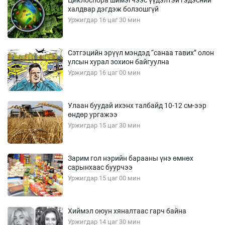
халдвар дэгдэж болзошгүй
Уржигдар 16 цаг 30 мин
Сэтгэцийн эрүүл мэндэд “санаа тавих” олон
улсын хурал зохион байгуулна
Уржигдар 16 цаг 00 мин
Улаан буудай ихэнх талбайд 10-12 см-ээр
өндөр ургажээ
Уржигдар 15 цаг 30 мин
Зарим гол нэрийн барааны үнэ өмнөх
сарынхаас буурчээ
Уржигдар 15 цаг 00 мин
Хиймэл оюун хяналтаас гарч байна
Уржигдар 14 цаг 30 мин