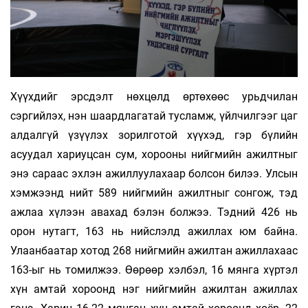
Хүүхдийг эрсдэлт нөхцөлд өртөхөөс урьд­чи­лан
сэргийлэх, нэн шаардлагатай тусламж, үйл­чилгээг цаг
алдалгүй үзүүлэх зорилготой хүү­хэд, гэр бүлийн
асуудал хариуцсан сум, хорооны нийгмийн ажилтныг
энэ сараас эхлэн ажиллуулахаар болсон билээ. Улсын
хэмжээнд нийт 589 нийгмийн ажилтныг сонгож, тэд
ажлаа хүлээн авахад бэлэн болжээ. Тэдний 426 нь
орон нутагт, 163 нь нийслэлд ажиллах юм байна.
Улаанбаатар хотод 268 нийгмийн ажилтан ажиллахаас
163-ыг нь томилжээ. Өөрөөр хэлбэл, 16 мянга хүртэл
хүн амтай хороонд нэг нийгмийн ажилтан ажиллах