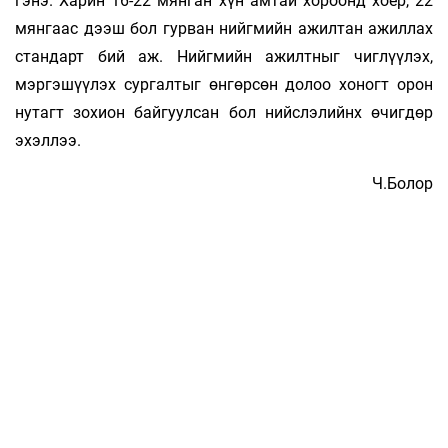
гэнэ. Харин 16-22 мянган хүн амтай хороонд хоёр, 22
мянгаас дээш бол гурван нийгмийн ажилтан ажиллах
стандарт бий аж. Нийгмийн ажилтныг чиглүүлэх,
мэргэшүүлэх сургалтыг өнгөрсөн долоо хоногт орон
нутагт зохион байгуулсан бол нийслэлийнх өчигдөр
эхэллээ.
Ч.Болор