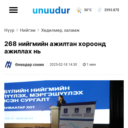
30°C
3593.87
$
Нүүр
Нийгэм
Хөдөлмөр, халамж
268 нийгмийн ажилтан хороонд
ажиллах нь
Өнөөдөр сонин
2025-02-18 14:30
1 мин