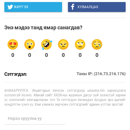
ЖИРГЭХ
ХУВААЛЦАХ
Энэ мэдээ танд ямар санагдав?
0
0
0
0
0
0
Сэтгэгдэл:
Таны IP: (216.73.216.176)
АНХААРУУЛГА: Уншигчдын бичсэн сэтгэгдэлд unuudur.mn хариуцлага
хүлээхгүй болно. Манай сайт ХХЗХ-ны журмын дагуу зүй зохисгүй зарим
үг, хэллэгийг хязгаарласан тул Та сэтгэгдэл бичихдээ бусдын эрх ашгийг
хүндэтгэн үзнэ үү. Хэм хэмжээ зөрчсөн сэтгэгдлийг админ устгах эрхтэй.