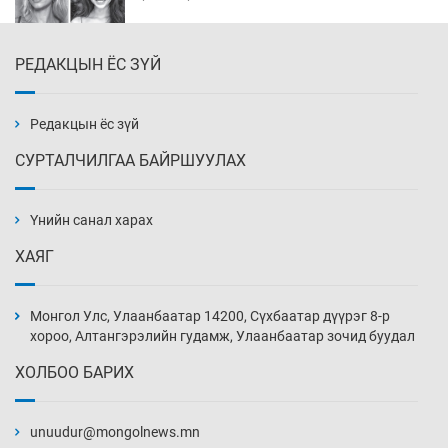
РЕДАКЦЫН ЁС ЗҮЙ
Эмэгтэйчүүд Бээжин, эрэгтэйчүүд Японд
бэлтгэл базаахаар хилийн дээс алхлаа
Уржигдар 14 цаг 00 мин
Редакцын ёс зүй
СУРТАЛЧИЛГАА БАЙРШУУЛАХ
АНУ-ын Цэргийн кибер командлалаын
ажилтнууд амиа хорлох явдал эрс
нэмэгджээ
Үнийн санал харах
Уржигдар 13 цаг 52 мин
ХАЯГ
Монголын шигшээ Хонконгийн багийг ялж,
эхний хожлоо авлаа
Монгол Улс, Улаанбаатар 14200, Сүхбаатар дүүрэг 8-р
Уржигдар 13 цаг 30 мин
хороо, Алтангэрэлийн гудамж, Улаанбаатар зочид буудал
ХОЛБОО БАРИХ
Техникийн өндөр үзүүлэлттэй агаарын хөлөг
худалдан авах хүсэлтээ уламжлав
unuudur@mongolnews.mn
Уржигдар 13 цаг 00 мин