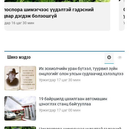
Сэтгэцийн эрүүл мэндэд “санаа тавих” олон
улсын хурал зохион байгуулна
Уржигдар 16 цаг 00 мин
Шинэ мэдээ
Их зохиолчийн уран бүтээл, туурвил зүйн
онцлогийг олон улсын судлаачид хэлэлцлээ
Уржигдар 17 цаг 30 мин
19 байршилд цахилгаан автомашин
цэнэглэх станц байгууллаа
Уржигдар 17 цаг 00 мин
Циклоспора шимэгчээс үүдэлтэй гэдэсний