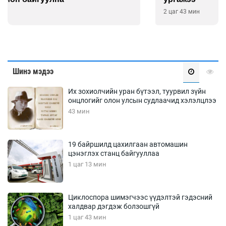
2 цаг 43 мин
Шинэ мэдээ
Их зохиолчийн уран бүтээл, туурвил зүйн
онцлогийг олон улсын судлаачид хэлэлцлээ
43 мин
19 байршилд цахилгаан автомашин
цэнэглэх станц байгууллаа
1 цаг 13 мин
Циклоспора шимэгчээс үүдэлтэй гэдэсний
халдвар дэгдэж болзошгүй
1 цаг 43 мин