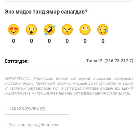
Энэ мэдээ танд ямар санагдав?
0
0
0
0
0
0
Сэтгэгдэл:
Таны IP: (216.73.217.7)
АНХААРУУЛГА: Уншигчдын бичсэн сэтгэгдэлд unuudur.mn хариуцлага
хүлээхгүй болно. Манай сайт ХХЗХ-ны журмын дагуу зүй зохисгүй зарим
үг, хэллэгийг хязгаарласан тул Та сэтгэгдэл бичихдээ бусдын эрх ашгийг
хүндэтгэн үзнэ үү. Хэм хэмжээ зөрчсөн сэтгэгдлийг админ устгах эрхтэй.