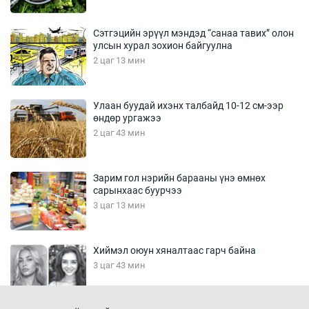
Сэтгэцийн эрүүл мэндэд “санаа тавих” олон
улсын хурал зохион байгуулна
2 цаг 13 мин
Улаан буудай ихэнх талбайд 10-12 см-ээр
өндөр ургажээ
2 цаг 43 мин
Зарим гол нэрийн барааны үнэ өмнөх
сарынхаас буурчээ
3 цаг 13 мин
Хиймэл оюун хяналтаас гарч байна
3 цаг 43 мин