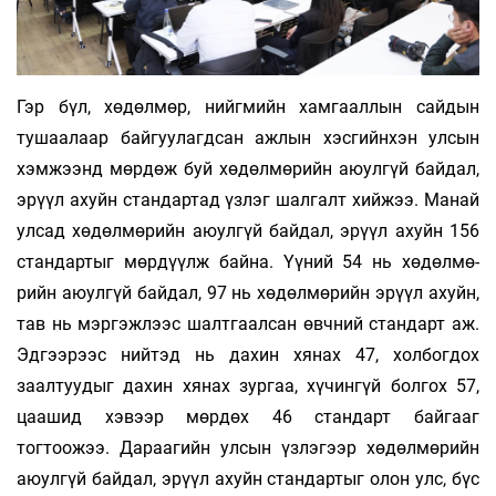
Гэр бүл, хөдөлмөр, нийгмийн хамгаал­лын сайдын
тушаалаар байгуулагдсан аж­лын хэс­гийнхэн улсын
хэмжээнд мөрдөж буй хө­дөл­­мөрийн аюулгүй байдал,
эрүүл ахуйн стан­дар­тад үзлэг шалгалт хийжээ. Ма­най
ул­сад хө­дөл­мөрийн аюулгүй байдал, эрүүл ахуйн 156
стан­­дартыг мөрдүүлж байна. Үүний 54 нь хөдөл­мө­­
рийн аюулгүй бай­дал, 97 нь хөдөл­мөрийн эрүүл ахуйн,
тав нь мэргэжлээс шалтгаалсан өвч­­ний стандарт аж.
Эдгээрээс нийтэд нь да­хин хянах 47, холбогдох
заалтуудыг дахин хя­нах зургаа, хүчингүй болгох 57,
цаашид хэвээр мөр­­дөх 46 стандарт байгааг
тогтоожээ. Да­раа­гийн улсын үзлэгээр хөдөл­мө­рийн
аюулгүй байдал, эрүүл ахуйн стан­дар­тыг олон улс, бүс