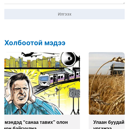
Илгээх
Холбоотой мэдээ
Улаан буудай ихэнх талбайд 10-12 см-ээр өндөр
ургажээ