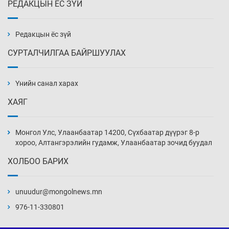
РЕДАКЦЫН ЁС ЗҮЙ
Эмэгтэйчүүд Бээжин, эрэгтэйчүүд Японд
бэлтгэл базаахаар хилийн дээс алхлаа
4 цаг 13 мин
Редакцын ёс зүй
СУРТАЛЧИЛГАА БАЙРШУУЛАХ
АНУ-ын Цэргийн кибер командлалаын
ажилтнууд амиа хорлох явдал эрс
нэмэгджээ
Үнийн санал харах
4 цаг 20 мин
ХАЯГ
Монголын шигшээ Хонконгийн багийг ялж,
эхний хожлоо авлаа
Монгол Улс, Улаанбаатар 14200, Сүхбаатар дүүрэг 8-р
4 цаг 43 мин
хороо, Алтангэрэлийн гудамж, Улаанбаатар зочид буудал
ХОЛБОО БАРИХ
Техникийн өндөр үзүүлэлттэй агаарын хөлөг
худалдан авах хүсэлтээ уламжлав
unuudur@mongolnews.mn
5 цаг 13 мин
976-11-330801
“Шатахууны бус, бодлогын хомсдол