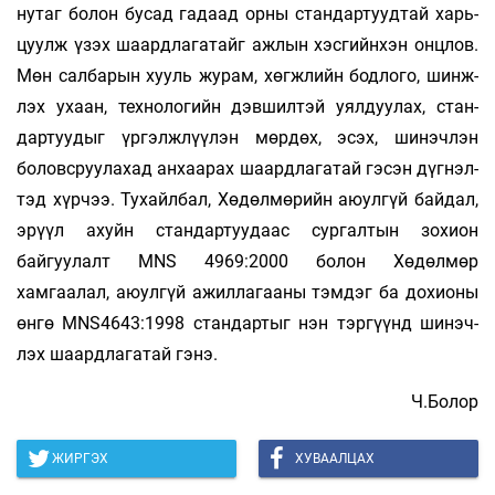
нутаг болон бусад гадаад орны стан­дартуудтай харь­
цуулж үзэх шаард­лага­тайг ажлын хэсгийнхэн онцлов.
Мөн салбарын хууль журам, хөгжлийн бодлого, шинж­
лэх ухаан, технологийн дэвшилтэй уял­дуулах, стан­
дартуудыг үргэлж­лүүлэн мөр­дөх, эсэх, шинэч­лэн
боловс­руулахад ан­хаа­рах шаард­ла­гатай гэсэн дүгнэл­
тэд хүрчээ. Тухайл­бал, Хөдөл­мөрийн аюулгүй байдал,
эрүүл ахуйн стан­дартуудаас сургалтын зо­хион
байгуулалт MNS 4969:2000 бо­лон Хөдөлмөр
хамгаалал, аюул­­гүй ажил­­ла­гааны тэмдэг ба дохионы
өнгө MNS4643:1998 стан­дартыг нэн тэргүүнд шинэч­
лэх шаард­лага­тай гэнэ.
Ч.Болор
ЖИРГЭХ
ХУВААЛЦАХ