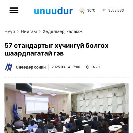
30°C
3593.93
$
Нүүр
Нийгэм
Хөдөлмөр, халамж
57 стандартыг хүчингүй болгох
шаардлагатай гэв
Өнөөдөр сонин
2025-03-14 17:00
1 мин