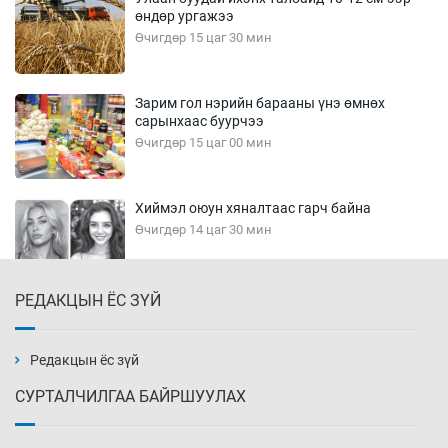
өндөр ургажээ
Өчигдөр 15 цаг 30 мин
Зарим гол нэрийн барааны үнэ өмнөх
сарынхаас буурчээ
Өчигдөр 15 цаг 00 мин
Хиймэл оюун хяналтаас гарч байна
Өчигдөр 14 цаг 30 мин
РЕДАКЦЫН ЁС ЗҮЙ
Эмэгтэйчүүд Бээжин, эрэгтэйчүүд Японд
бэлтгэл базаахаар хилийн дээс алхлаа
Өчигдөр 14 цаг 00 мин
Редакцын ёс зүй
СУРТАЛЧИЛГАА БАЙРШУУЛАХ
АНУ-ын Цэргийн кибер командлалаын
ажилтнууд амиа хорлох явдал эрс