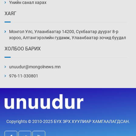
нэмэгджээ
Үнийн санал харах
Өчигдөр 13 цаг 52 мин
ХАЯГ
Монголын шигшээ Хонконгийн багийг ялж,
эхний хожлоо авлаа
Монгол Улс, Улаанбаатар 14200, Сүхбаатар дүүрэг 8-р
Өчигдөр 13 цаг 30 мин
хороо, Алтангэрэлийн гудамж, Улаанбаатар зочид буудал
ХОЛБОО БАРИХ
Техникийн өндөр үзүүлэлттэй агаарын хөлөг
худалдан авах хүсэлтээ уламжлав
unuudur@mongolnews.mn
Өчигдөр 13 цаг 00 мин
976-11-330801
“Шатахууны бус, бодлогын хомсдол
нүүрлээд байна”
Өчигдөр 12 цаг 30 мин
Дөрвөн чиглэлд шөнийн автобус иргэдэд
Copyrights © 2010-2025 БҮХ ЭРХ ХУУЛИАР ХАМГААЛАГДСАН.
үйлчилж буй гэв
Өчигдөр 12 цаг 00 мин