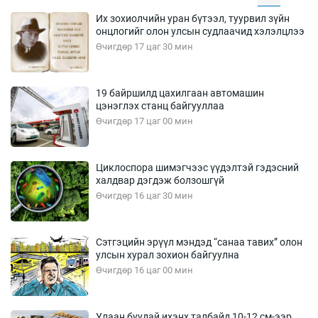
Их зохиолчийн уран бүтээл, туурвил зүйн
онцлогийг олон улсын судлаачид хэлэлцлээ
Өчигдөр 17 цаг 30 мин
19 байршилд цахилгаан автомашин
цэнэглэх станц байгууллаа
Өчигдөр 17 цаг 00 мин
Циклоспора шимэгчээс үүдэлтэй гэдэсний
халдвар дэгдэж болзошгүй
Өчигдөр 16 цаг 30 мин
Сэтгэцийн эрүүл мэндэд “санаа тавих” олон
улсын хурал зохион байгуулна
Өчигдөр 16 цаг 00 мин
Улаан буудай ихэнх талбайд 10-12 см-ээр