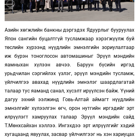
Азийн хөгжлийн банкны дэргэдэх Ядуурлыг буу­руулах
Япон сангийн буцалтгүй тусламжаар хэрэг­жүүлж буй
төслийн хүрээнд нүүдлийн эмнэлгийн зо­риулалтаар
иж бүрэн тоноглосон автомашиныг Эрүүл мэндийн
яам­ныхан хүлээн авчээ. Баруун бүсийн иргэд
урьдчилан сэргийлэх үзлэг, эрүүл мэндийн тусламж,
үйлчилгээ авахад нүүдлийн эмнэлэг шаардлагатай
талаар тус яаманд санал, хүсэлт ирүүлсэн байж. Үүний
дагуу эхний ээлжинд Говь-Алтай аймагт нүүдлийн
эмнэлгийг хүлээлгэн өгч, орон нутгийн иргэдийг эрт
илрүүлэгт хамруулах талаар Эрүүл мэндийн сайд
Т.Мөнхсайхан хэллээ. Ингэхдээ эрт илрүүлгийг хэдий
хугацаанд явуулах, засвар үйлчилгээг нь хэн хариуцах