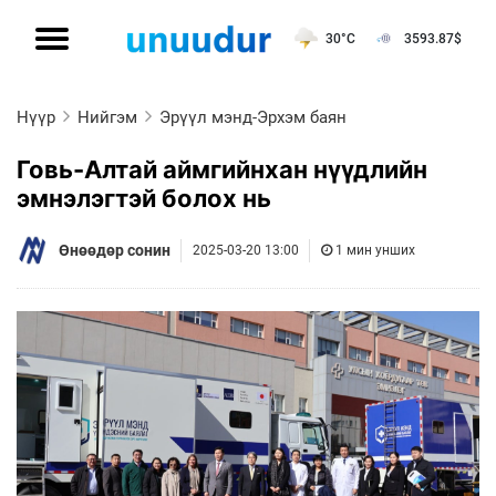
30°C
3593.87
$
Нүүр
Нийгэм
Эрүүл мэнд-Эрхэм баян
Говь-Алтай аймгийнхан нүүдлийн
эмнэлэгтэй болох нь
Өнөөдөр сонин
2025-03-20 13:00
1 мин унших