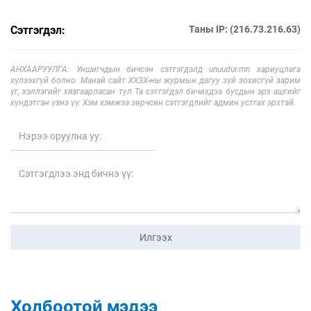
Сэтгэгдэл:
Таны IP: (216.73.216.63)
АНХААРУУЛГА: Уншигчдын бичсэн сэтгэгдэлд unuudur.mn хариуцлага
хүлээхгүй болно. Манай сайт ХХЗХ-ны журмын дагуу зүй зохисгүй зарим
үг, хэллэгийг хязгаарласан тул Та сэтгэгдэл бичихдээ бусдын эрх ашгийг
хүндэтгэн үзнэ үү. Хэм хэмжээ зөрчсөн сэтгэгдлийг админ устгах эрхтэй.
Илгээх
Холбоотой мэдээ