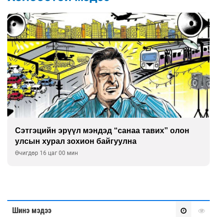
тгэцийн эрүүл мэндэд “санаа тавих” олон
Ул
сын хурал зохион байгуулна
ур
гдөр 16 цаг 00 мин
Өчи
Шинэ мэдээ