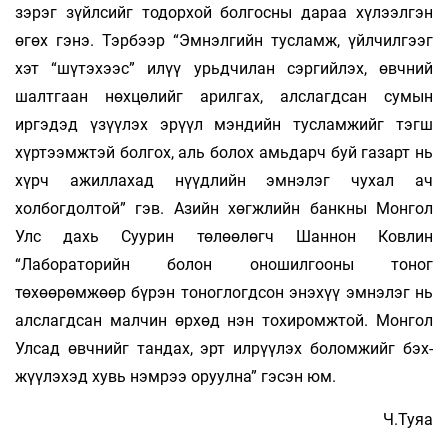
зэрэг зүйлсийг тодорхой болгосны дараа хүлээлгэн
өгөх гэнэ. Тэрбээр “Эмнэлгийн тусламж, үйл­чилгээг
хэт “шүтэхээс” илүү урьдчилан сэргийлэх, өвчний
шалтгаан нөхцөлийг арилгах, алслагдсан сумын
иргэдэд үзүүлэх эрүүл мэндийн тусламжийг тэгш
хүртээмжтэй болгох, аль болох амьдарч буй газарт нь
хүрч ажиллахад нүүдлийн эмнэлэг чухал ач
холбогдолтой” гэв. Азийн хөгжлийн банкны Монгол
Улс дахь Суурин төлөөлөгч Шаннон Ковлин
“Лабораторийн болон оношилгооны то­ног
төхөөрөмжөөр бүрэн тоноглогдсон энэхүү эм­нэлэг нь
алслагдсан малчин өрхөд нэн тохиромжтой. Монгол
Ул­сад өвчнийг тандах, эрт илрүүлэх боломжийг бэх­
жүү­лэхэд хувь нэмрээ оруулна” гэсэн юм.
Ч.Туяа