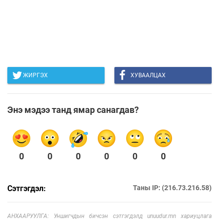
ЖИРГЭХ
ХУВААЛЦАХ
Энэ мэдээ танд ямар санагдав?
0
0
0
0
0
0
Сэтгэгдэл:
Таны IP: (216.73.216.58)
АНХААРУУЛГА: Уншигчдын бичсэн сэтгэгдэлд unuudur.mn хариуцлага