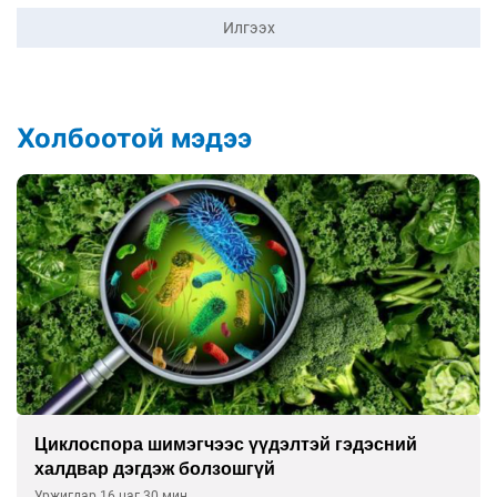
Илгээх
Холбоотой мэдээ
Сэтгэцийн эрүүл мэндэд “санаа тавих” олон
улсын хурал зохион байгуулна
Уржигдар 16 цаг 00 мин