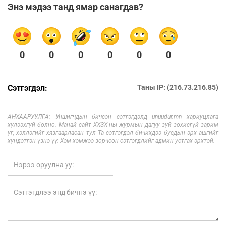
Энэ мэдээ танд ямар санагдав?
0
0
0
0
0
0
Сэтгэгдэл:
Таны IP: (216.73.216.85)
АНХААРУУЛГА: Уншигчдын бичсэн сэтгэгдэлд unuudur.mn хариуцлага
хүлээхгүй болно. Манай сайт ХХЗХ-ны журмын дагуу зүй зохисгүй зарим
үг, хэллэгийг хязгаарласан тул Та сэтгэгдэл бичихдээ бусдын эрх ашгийг
хүндэтгэн үзнэ үү. Хэм хэмжээ зөрчсөн сэтгэгдлийг админ устгах эрхтэй.