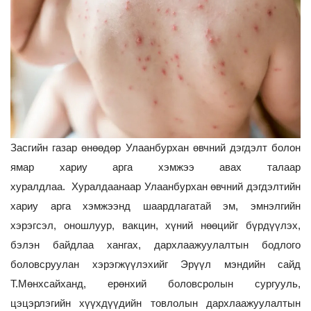
Засгийн газар өнөөдөр Улаанбурхан өвчний дэгдэлт болон
ямар хариу арга хэмжээ авах талаар
хуралдлаа. Хуралдаанаар Улаанбурхан өвчний дэгдэлтийн
хариу арга хэмжээнд шаардлагатай эм, эмнэлгийн
хэрэгсэл, оношлуур, вакцин, хүний нөөцийг бүрдүүлэх,
бэлэн байдлаа хангах, дархлаажуулалтын бодлого
боловсруулан хэрэгжүүлэхийг Эрүүл мэндийн сайд
Т.Мөнхсайханд, ерөнхий боловсролын сургууль,
цэцэрлэгийн хүүхдүүдийн товлолын дархлаажуулалтын