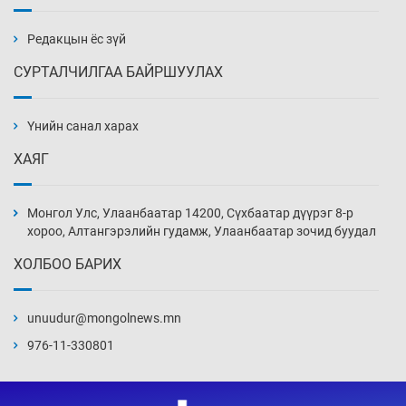
бэлтгэл базаахаар хилийн дээс алхлаа
Уржигдар 14 цаг 00 мин
Редакцын ёс зүй
СУРТАЛЧИЛГАА БАЙРШУУЛАХ
АНУ-ын Цэргийн кибер командлалаын
ажилтнууд амиа хорлох явдал эрс
нэмэгджээ
Үнийн санал харах
Уржигдар 13 цаг 52 мин
ХАЯГ
Монголын шигшээ Хонконгийн багийг ялж,
эхний хожлоо авлаа
Монгол Улс, Улаанбаатар 14200, Сүхбаатар дүүрэг 8-р
Уржигдар 13 цаг 30 мин
хороо, Алтангэрэлийн гудамж, Улаанбаатар зочид буудал
ХОЛБОО БАРИХ
Техникийн өндөр үзүүлэлттэй агаарын хөлөг
худалдан авах хүсэлтээ уламжлав
unuudur@mongolnews.mn
Уржигдар 13 цаг 00 мин
976-11-330801
“Шатахууны бус, бодлогын хомсдол
нүүрлээд байна”