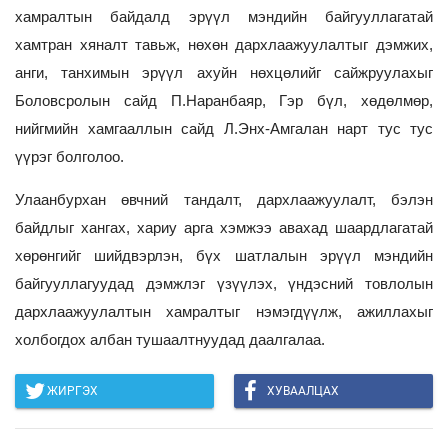
хамралтын байдалд эрүүл мэндийн байгууллагатай
хамтран хяналт тавьж, нөхөн дархлаажуулалтыг дэмжих,
анги, танхимын эрүүл ахуйн нөхцөлийг сайжруулахыг
Боловсролын сайд П.Наранбаяр, Гэр бүл, хөдөлмөр,
нийгмийн хамгааллын сайд Л.Энх-Амгалан нарт тус тус
үүрэг болголоо.
Улаанбурхан өвчний тандалт, дархлаажуулалт, бэлэн
байдлыг хангах, хариу арга хэмжээ авахад шаардлагатай
хөрөнгийг шийдвэрлэн, бүх шатлалын эрүүл мэндийн
байгууллагуудад дэмжлэг үзүүлэх, үндэсний товлолын
дархлаажуулалтын хамралтыг нэмэгдүүлж, ажиллахыг
холбогдох албан тушаалтнуудад даалгалаа.
ЖИРГЭХ
ХУВААЛЦАХ