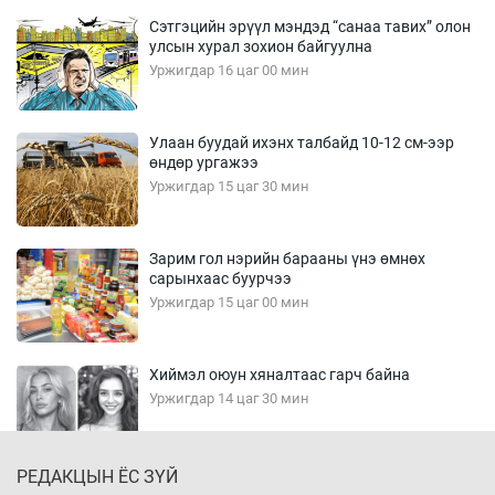
Сэтгэцийн эрүүл мэндэд “санаа тавих” олон
улсын хурал зохион байгуулна
Уржигдар 16 цаг 00 мин
Улаан буудай ихэнх талбайд 10-12 см-ээр
өндөр ургажээ
Уржигдар 15 цаг 30 мин
Зарим гол нэрийн барааны үнэ өмнөх
сарынхаас буурчээ
Уржигдар 15 цаг 00 мин
Хиймэл оюун хяналтаас гарч байна
Уржигдар 14 цаг 30 мин
РЕДАКЦЫН ЁС ЗҮЙ
Эмэгтэйчүүд Бээжин, эрэгтэйчүүд Японд