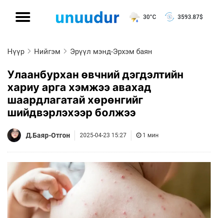
30°C
3593.87
$
Нүүр
Нийгэм
Эрүүл мэнд-Эрхэм баян
Улаанбурхан өвчний дэгдэлтийн
хариу арга хэмжээ авахад
шаардлагатай хөрөнгийг
шийдвэрлэхээр болжээ
Д.Баяр-Отгон
2025-04-23 15:27
1 мин