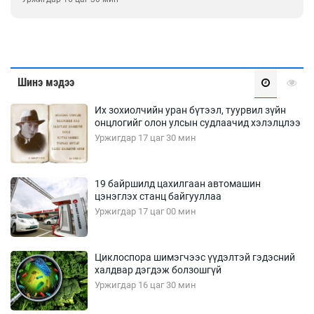
Шинэ мэдээ
Их зохиолчийн уран бүтээл, туурвил зүйн
онцлогийг олон улсын судлаачид хэлэлцлээ
Уржигдар 17 цаг 30 мин
19 байршилд цахилгаан автомашин
цэнэглэх станц байгууллаа
Уржигдар 17 цаг 00 мин
Циклоспора шимэгчээс үүдэлтэй гэдэсний
халдвар дэгдэж болзошгүй
Уржигдар 16 цаг 30 мин