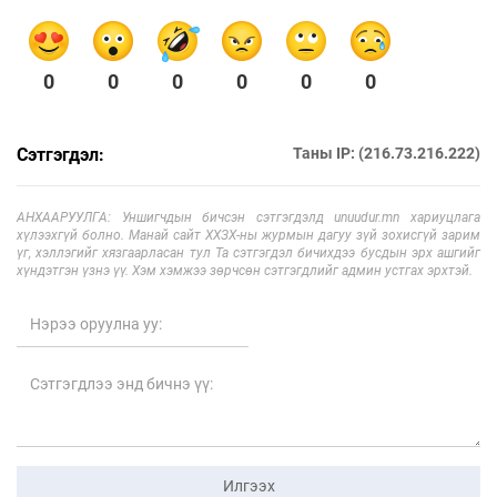
0
0
0
0
0
0
Сэтгэгдэл:
Таны IP: (216.73.216.222)
АНХААРУУЛГА: Уншигчдын бичсэн сэтгэгдэлд unuudur.mn хариуцлага
хүлээхгүй болно. Манай сайт ХХЗХ-ны журмын дагуу зүй зохисгүй зарим
үг, хэллэгийг хязгаарласан тул Та сэтгэгдэл бичихдээ бусдын эрх ашгийг
хүндэтгэн үзнэ үү. Хэм хэмжээ зөрчсөн сэтгэгдлийг админ устгах эрхтэй.
Илгээх