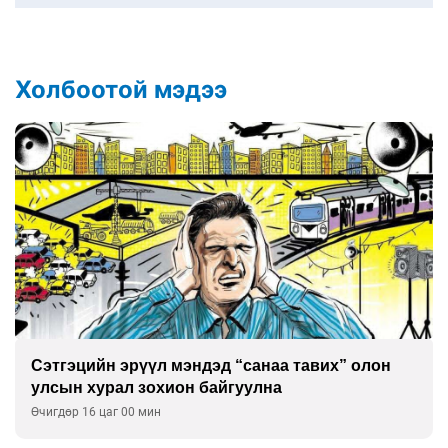
Холбоотой мэдээ
Сэтгэцийн эрүүл мэндэд “санаа тавих” олон
улсын хурал зохион байгуулна
Өчигдөр 16 цаг 00 мин