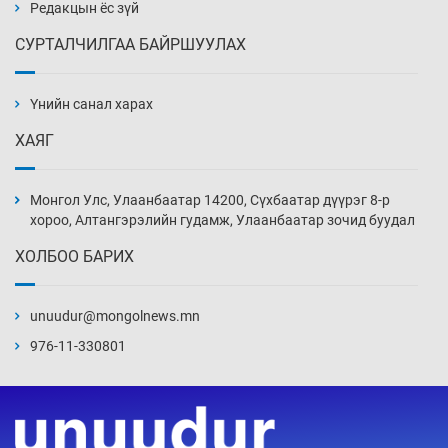
Өчигдөр 14 цаг 00 мин
Редакцын ёс зүй
СУРТАЛЧИЛГАА БАЙРШУУЛАХ
АНУ-ын Цэргийн кибер командлалаын
ажилтнууд амиа хорлох явдал эрс
нэмэгджээ
Үнийн санал харах
Өчигдөр 13 цаг 52 мин
ХАЯГ
Монголын шигшээ Хонконгийн багийг ялж,
эхний хожлоо авлаа
Монгол Улс, Улаанбаатар 14200, Сүхбаатар дүүрэг 8-р
Өчигдөр 13 цаг 30 мин
хороо, Алтангэрэлийн гудамж, Улаанбаатар зочид буудал
ХОЛБОО БАРИХ
Техникийн өндөр үзүүлэлттэй агаарын хөлөг
худалдан авах хүсэлтээ уламжлав
unuudur@mongolnews.mn
Өчигдөр 13 цаг 00 мин
976-11-330801
“Шатахууны бус, бодлогын хомсдол
нүүрлээд байна”
Өчигдөр 12 цаг 30 мин