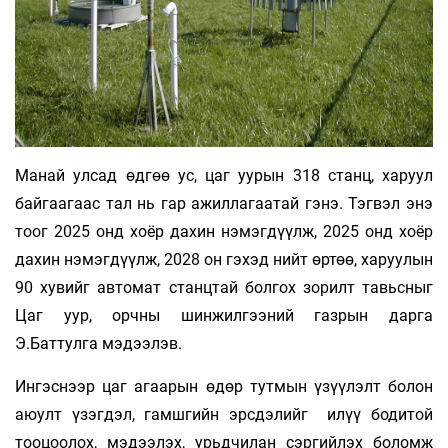
Манай улсад өдгөө ус, цаг уурын 318 станц, харуул
байгаагаас тал нь гар ажиллагаатай гэнэ. Тэгвэл энэ
тоог 2025 онд хоёр дахин нэмэгдүүлж, 2025 онд хоёр
дахин нэмэгдүүлж, 2028 он гэхэд нийт өртөө, харуулын
90 хувийг автомат станцтай болгох зорилт тавьсныг
Цаг уур, орчны шинжилгээний газрын дарга
Э.Баттулга мэдээлэв.
Ингэснээр цаг агаарын өдөр тутмын үзүүлэлт болон
аюулт үзэгдэл, гамшгийн эрсдэлийг илүү бодитой
тооцоолох, мэдээлэх, урьдчилан сэргийлэх боломж