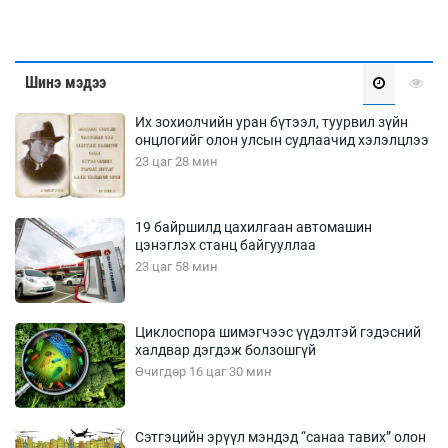
Шинэ мэдээ
Их зохиолчийн уран бүтээл, туурвил зүйн
онцлогийг олон улсын судлаачид хэлэлцлээ
23 цаг 28 мин
19 байршилд цахилгаан автомашин
цэнэглэх станц байгууллаа
23 цаг 58 мин
Циклоспора шимэгчээс үүдэлтэй гэдэсний
халдвар дэгдэж болзошгүй
Өчигдөр 16 цаг 30 мин
Сэтгэцийн эрүүл мэндэд “санаа тавих” олон