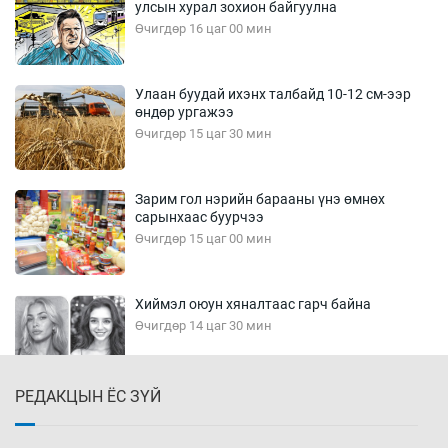
улсын хурал зохион байгуулна
Өчигдөр 16 цаг 00 мин
Улаан буудай ихэнх талбайд 10-12 см-ээр
өндөр ургажээ
Өчигдөр 15 цаг 30 мин
Зарим гол нэрийн барааны үнэ өмнөх
сарынхаас буурчээ
Өчигдөр 15 цаг 00 мин
Хиймэл оюун хяналтаас гарч байна
Өчигдөр 14 цаг 30 мин
РЕДАКЦЫН ЁС ЗҮЙ
Эмэгтэйчүүд Бээжин, эрэгтэйчүүд Японд
бэлтгэл базаахаар хилийн дээс алхлаа