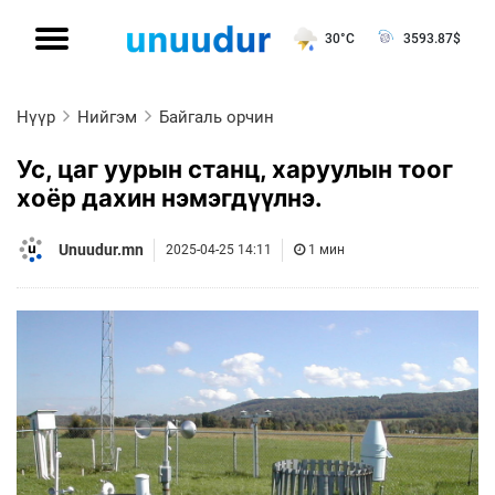
30°C
3593.87
$
Нүүр
Нийгэм
Байгаль орчин
Ус, цаг уурын станц, харуулын тоог
хоёр дахин нэмэгдүүлнэ.
Unuudur.mn
2025-04-25 14:11
1 мин