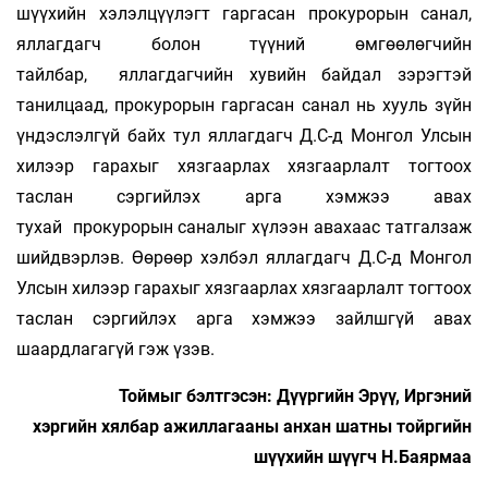
шүүхийн хэлэлцүүлэгт гаргасан прокурорын санал,
яллагдагч болон түүний өмгөөлөгчийн
тайлбар, яллагдагчийн хувийн байдал зэрэгтэй
танилцаад, прокурорын гаргасан санал нь хууль зүйн
үндэслэлгүй байх тул яллагдагч Д.С-д Монгол Улсын
хилээр гарахыг хязгаарлах хязгаарлалт тогтоох
таслан сэргийлэх арга хэмжээ авах
тухай прокурорын саналыг хүлээн авахаас татгалзаж
шийдвэрлэв. Өөрөөр хэлбэл яллагдагч Д.С-д Монгол
Улсын хилээр гарахыг хязгаарлах хязгаарлалт тогтоох
таслан сэргийлэх арга хэмжээ зайлшгүй авах
шаардлагагүй гэж үзэв.
Тоймыг бэлтгэсэн: Дүүргийн Эрүү, Иргэний
хэргийн хялбар ажиллагааны анхан шатны тойргийн
шүүхийн шүүгч Н.Баярмаа