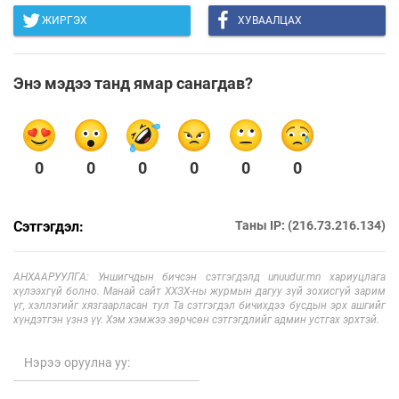
ЖИРГЭХ
ХУВААЛЦАХ
Энэ мэдээ танд ямар санагдав?
0
0
0
0
0
0
Сэтгэгдэл:
Таны IP: (216.73.216.134)
АНХААРУУЛГА: Уншигчдын бичсэн сэтгэгдэлд unuudur.mn хариуцлага
хүлээхгүй болно. Манай сайт ХХЗХ-ны журмын дагуу зүй зохисгүй зарим
үг, хэллэгийг хязгаарласан тул Та сэтгэгдэл бичихдээ бусдын эрх ашгийг
хүндэтгэн үзнэ үү. Хэм хэмжээ зөрчсөн сэтгэгдлийг админ устгах эрхтэй.