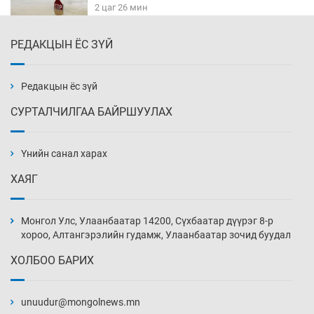
2 цаг 26 мин
РЕДАКЦЫН ЁС ЗҮЙ
Монгол Улс дундаас дээш орлоготой
орнуудын тоонд багтав
2 цаг 56 мин
Редакцын ёс зүй
СУРТАЛЧИЛГАА БАЙРШУУЛАХ
Сошиал хийрхэлд “барьцаалагдсан” сайд,
дарга нарын туйлшрал
Үнийн санал харах
3 цаг 26 мин
ХАЯГ
Боловсролын чанар уруудах бүрд босгоо
намсгасаар л байх уу
Монгол Улс, Улаанбаатар 14200, Сүхбаатар дүүрэг 8-р
3 цаг 56 мин
хороо, Алтангэрэлийн гудамж, Улаанбаатар зочид буудал
ХОЛБОО БАРИХ
Монгол Улсын эмэгтэй шигшээ баг
өмсгөлөө гардан авлаа
unuudur@mongolnews.mn
18 цаг 25 мин