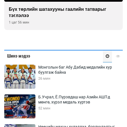
Бүх төрлийн шатахууны гаалийн татварыг
тэглэлээ
1 цаг 56 мин
Шинэ мэдээ
Монголын баг Абу Дабид медалийн хур
буулгаж байна
26 мин
Б.Учрал, Ё.Пүрэвдаш нар Азийн АШТ-д
мөнгө, хүрэл медаль хүртэв
52 мин
Нөөцийн махны худалдаа, борлуулалтыг