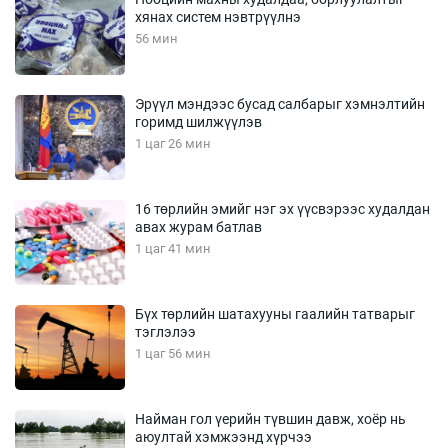
хянах систем нэвтрүүлнэ
56 мин
Эрүүл мэндээс бусад салбарыг хэмнэлтийн
горимд шилжүүлэв
1 цаг 26 мин
16 төрлийн эмийг нэг эх үүсвэрээс худалдан
авах журам батлав
1 цаг 41 мин
Бүх төрлийн шатахууны гаалийн татварыг
тэглэлээ
1 цаг 56 мин
Найман гол үерийн түвшин давж, хоёр нь
аюултай хэмжээнд хүрчээ