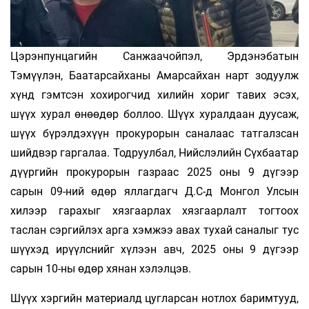
Цэрэнпунцагийн Санжаачойпэл, Эрдэнэбатын
Тэмүүлэн, Баатарсайханы Амарсайхан нарт зодуулж
хүнд гэмтсэн хохирогчид хилийн хориг тавих эсэх,
шүүх хурал өнөөдөр боллоо. Шүүх хуралдаан дуусаж,
шүүх бүрэлдэхүүн прокурорын саналаас татгалзсан
шийдвэр гаргалаа. Тодруулбал, Нийслэлийн Сүхбаатар
дүүргийн прокурорын газраас 2025 оны 9 дүгээр
сарын 09-ний өдөр яллагдагч Д.С-д Монгол Улсын
хилээр гарахыг хязгаарлах хязгаарлалт тогтоох
таслан сэргийлэх арга хэмжээ авах тухай саналыг тус
шүүхэд ирүүлснийг хүлээн авч, 2025 оны 9 дүгээр
сарын 10-ны өдөр хянан хэлэлцэв.
Шүүх хэргийн материалд цугларсан нотлох баримтууд,