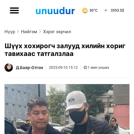
30°C
3593.5
$
Нүүр
Нийгэм
Хэрэг зөрчил
Шүүх хохирогч залууд хилийн хориг
тавихаас татгалзлаа
Д.Баяр-Отгон
2025-09-10 15:12
1 мин унших