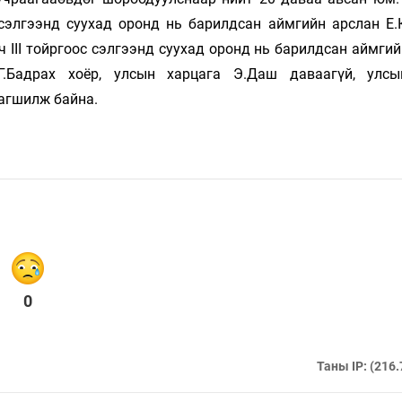
с сэлгээнд суухад оронд нь барилдсан аймгийн арслан Е.
ч III тойргоос сэлгээнд суухад оронд нь барилдсан аймги
.Бадрах хоёр, улсын харцага Э.Даш даваагүй, улс
рагшилж байна.
0
Таны IP: (216.