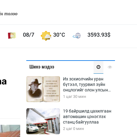
йн төлөө
08/7
30°C
3593.93
$
Соёл урлаг
Шинэ мэдээ
ой хөгжлийн зорилго -
Сонгодог урлаг
аа
Их зохиолчийн уран
Ардын урлаг
бүтээл, туурвил зүйн
онцлогийг олон улсын
Дүрслэх урлаг
судлаачид хэлэлцлээ
1 цаг 30 мин
Өв соёл
таг
Кино урлаг
19 байршилд цахилгаан
автомашин цэнэглэх
 орчин
Цирк
станц байгууллаа
ол
2 цаг 0 мин
Рок поп, хип хоп
энд