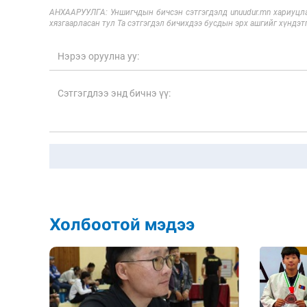
АНХААРУУЛГА: Уншигчдын бичсэн сэтгэгдэлд unuudur.mn хариуцла
хязгаарласан тул Та сэтгэгдэл бичихдээ бусдын эрх ашгийг хүндэтг
Холбоотой мэдээ