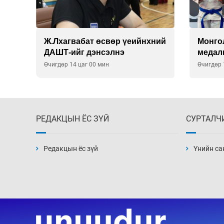
лж,
Ж.Лхагвабат өсвөр үеийнхний
Монго
ДАШТ-ийг дэнсэлнэ
медал
Өчигдөр 14 цаг 00 мин
Өчигдөр 
РЕДАКЦЫН ЁС ЗҮЙ
СУРТАЛЧ
Редакцын ёс зүй
Үнийн са