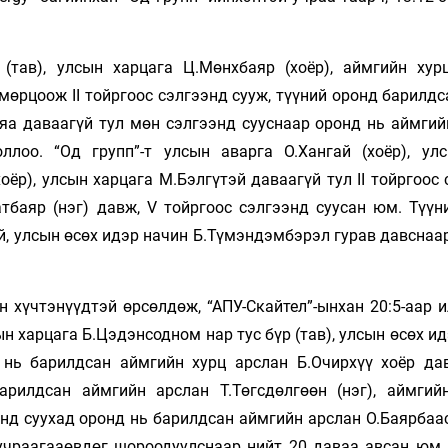
(тав), улсын харцага Ц.Мөнхбаяр (хоёр), аймгийн хур
мөрцоож II тойргоос сэлгээнд сууж, түүний оронд барилд
аяа даваагүй тул мөн сэлгээнд сууснаар оронд нь аймгий
ллоо. “Од групп”-т улсын аварга О.Хангай (хоёр), ул
хоёр), улсын харцага М.Бэлгүтэй даваагүй тул II тойргоос
тбаяр (нэг) давж, V тойргоос сэлгээнд суусан юм. Түүн
, улсын өсөх идэр начин Б.Түмэндэмбэрэл гурав давснаар
н хүчтэнүүдтэй өрсөлдөж, “АПУ-Скайтел”-ынхан 20:5-аар 
ын харцага Б.Цэдэнсодном нар тус бүр (тав), улсын өсөх и
нд нь барилдсан аймгийн хурц арслан Б.Очирхүү хоёр да
арилдсан аймгийн арслан Т.Төгсдөлгөөн (нэг), аймгий
нд суухад оронд нь барилдсан аймгийн арслан О.Баярбаас
учраагааөвдөг шороодуулснаар нийт 20 даваа авсан юм. 