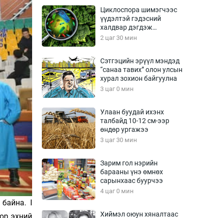
Урлагтай яриа
Циклоспора шимэгчээс
өрчил
үүдэлтэй гэдэсний
халдвар дэгдэж
энд-Эрхэм баян
болзошгүй
2 цаг 30 мин
Сэтгэцийн эрүүл мэндэд
“санаа тавих” олон улсын
хүний үг
хурал зохион байгуулна
3 цаг 0 мин
Улаан буудай ихэнх
талбайд 10-12 см-ээр
ага
Бусад
өндөр ургажээ
3 цаг 30 мин
Фото
сурвалжлагч
Видео
Зарим гол нэрийн
Инфографик
барааны үнэ өмнөх
сарынхаас буурчээ
Санал асуулга
4 цаг 0 мин
байна. I
Хиймэл оюун хяналтаас
оор эхний