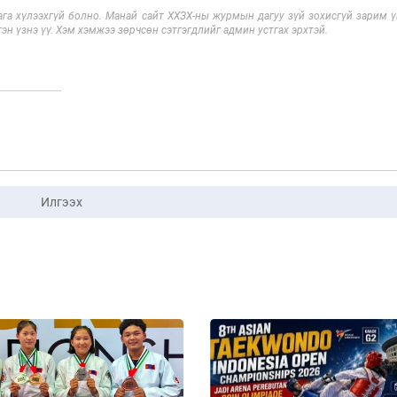
га хүлээхгүй болно. Манай сайт ХХЗХ-ны журмын дагуу зүй зохисгүй зарим үг
эн үзнэ үү. Хэм хэмжээ зөрчсөн сэтгэгдлийг админ устгах эрхтэй.
Илгээх