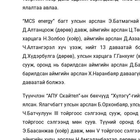
ялалтаа авлаа.
Олимп 2024
“MCS energy” багт улсын арслан Э.Батмагнай 
Д.Алтанцоож (дөрөв) давж, аймгийн арслан Ц.Тө
харцага Н.Золбоо (хоёр), аймгийн арслан Д.Азз
Ч.Алтангэрэл хүч үзэж, нийт 13 даваатай бо
Д.Хүдэрбулга (дөрөв), улсын харцага Г.Ганхуяг (
сууж, оронд нь барилдсан аймгийн арслан Д.Ба
барилдсан аймгийн арслан Х.Наранбаяр даваагүй
даваатай болжээ.
Түүнчлэн “АПУ Скайтел”-ын бөхчүүд “Хүлэгү”-гий
ялсан. Ялагчбагт улсын арслан Б.Орхонбаяр, улс
Ч.Батчулуун III тойргоос сэлгээнд сууж, оро
тойргоос сэлгээнд мөн суув. Түүний оронд б
Э.Баасанжав (хоёр) давж, мөн V тойргоос сэлгээ
аймгийн хурц арслан Н.Амгаланбаатар дөрвөн 