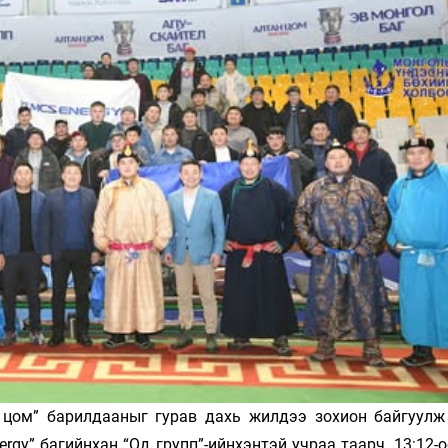
Ханш
Хэрэг з
Эрэлттэй мэдээ
Эрүүл м
Хууль ёс
Хүмүүс
Албаны 
Бусад
Life style
Ярилцл
Зөвлөгөө
Хоймор
Өнөөдрийн тухай
Уншигч-
цом” барилдааныг гурав дахь жилдээ зохион байгуулж 
gy” багийнхан “Од групп”-ийнхэнтэй учраа таарч, 13:12-
өл