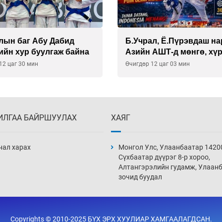
лын баг Абу Дабид
Б.Учрал, Ё.Пүрэвдаш на
ийн хур буулгаж байна
Азийн АШТ-д мөнгө, хү
медаль хүртэв
12 цаг 30 мин
Өчигдөр 12 цаг 03 мин
ИЛГАА БАЙРШУУЛАХ
ХАЯГ
нал харах
Монгол Улс, Улаанбаатар 1420
Сүхбаатар дүүрэг 8-р хороо,
Алтангэрэлийн гудамж, Улаан
зочид буудал
Copyrights © 2010-2025 БҮХ ЭРХ ХУУЛИАР ХАМГААЛАГДСАН.