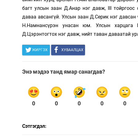
багт улсын заан Д.Анар нэг давж, III тойргоо
даваа авсангүй. Улсын заан Д.Серик нэг давсан 
Н.Намнансүрэн унасан юм. Улсын харцага Г
Д.Цэрэнтогтох нэг давж, нийт таван даваатай у
ЖИРГЭХ
ХУВААЛЦАХ
Энэ мэдээ танд ямар санагдав?
0
0
0
0
0
Сэтгэгдэл: