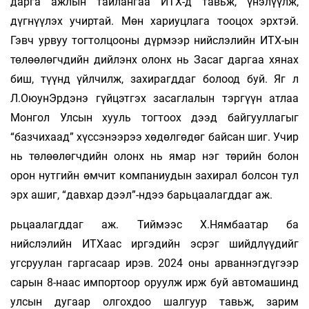
дарга ажлын тайлангаа ИТХ-д тавьж, үнэлүүлж,
дүгнүүлэх учиртай. Мөн хариуцлага тооцох эрхтэй.
Гэвч урвуу тогтолцооны дүрмээр нийслэлийн ИТХ-ын
төлөөлөгчдийн дийлэнх олонх нь Засаг даргаа хянах
биш, түүнд үйлчилж, захирагддаг болоод буй. Яг л
Л.ОюунЭрдэнэ гүйцэтгэх засаглалын тэргүүн атлаа
Монгол Улсын хууль тогтоох дээд байгууллагыг
“базчихаад” хүссэнээрээ хөдөлгөдөг байсан шиг. Учир
нь төлөөлөгчдийн олонх нь ямар нэг төрийн болон
орон нутгийн өмчит компаниудын захирал болсон тул
эрх ашиг, “давхар дээл”-ндээ барьцаалагддаг аж.
рьцаалагддаг аж. Тиймээс Х.Нямбаатар ба
нийслэлийн ИТХаас иргэдийн эсрэг шийдлүүдийг
угсруулан гаргасаар ирэв. 2024 оны арваннэгдүгээр
сарын 8-наас импортоор оруулж ирж буй автомашинд
улсын дугаар олгохдоо шалгуур тавьж, зарим