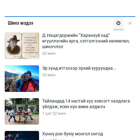
Шинэ мэдээ
Д.Нацагдоржийн “Харанхуй хад”
өгүүллэгийн арга, сэтгэлгээний нөлөөлөл,
шинэчлэл
22 мин
Эр хүнд итгэхээр эрхий хуруундаа...
52 мин
Тайландад 14 настай хүү зэвсэгт халдлага
үйлдэж, есөн хүн амиа алджээ
1 цаг 22 мин
Хүннү рок буюу монгол онгод