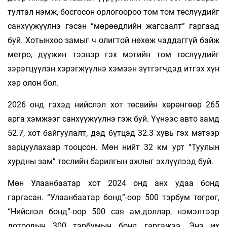
тултал нэмж, босгосон орлогоороо том том төслүүдийг
санхүүжүүлнэ гэсэн “мөрөөдлийн жагсаалт” гаргаад
буй. Хотынхоо замыг ч олигтой нөхөж чаддаггүй байж
метро, дүүжин тээвэр гэх мэтийн том төслүүдийг
зэрэгцүүлэн хэрэгжүүлнэ хэмээн зүтгэгчдэд итгэх хүн
хэр олон бол.
2026 онд гэхэд нийслэл хот төсвийн хөрөнгөөр 265
арга хэмжээг санхүүжүүлнэ гэж буй. Үүнээс авто замд
52.7, хот байгуулалт, дэд бүтцэд 32.3 хувь гэх мэтээр
зарцуулахаар тооцсон. Мөн нийт 32 км урт “Туулын
хурдны зам” төслийн барилгын ажлыг эхлүүлээд буй.
Мөн Улаанбаатар хот 2024 онд анх удаа бонд
гаргасан. “Улаанбаатар бонд”-оор 500 тэрбум төгрөг,
“Нийслэл бонд”-оор 500 сая ам.доллар, нэмэлтээр
дотоодын 300 тэрбумын бонд гаргажээ. Энэ их