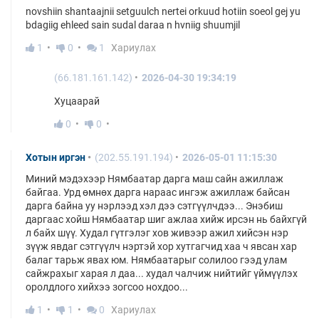
novshiin shantaajnii setguulch nertei orkuud hotiin soeol gej yu
bdagiig ehleed sain sudal daraa n hvniig shuumjil
1
0
1
Хариулах
(66.181.161.142)
2026-04-30 19:34:19
Хуцаарай
0
0
Хотын иргэн
(202.55.191.194)
2026-05-01 11:15:30
Миний мэдэхээр Нямбаатар дарга маш сайн ажиллаж
байгаа. Урд өмнөх дарга нараас ингэж ажиллаж байсан
дарга байна уу нэрлээд хэл дээ сэтгүүлчдээ... Энэбиш
даргаас хойш Нямбаатар шиг ажлаа хийж ирсэн нь байхгүй
л байх шүү. Худал гүтгэлэг хов живээр ажил хийсэн нэр
зүүж явдаг сэтгүүлч нэртэй хор хутгагчид хаа ч явсан хар
балаг тарьж явах юм. Нямбаатарыг солилоо гээд улам
сайжрахыг харая л даа... худал чалчиж нийтийг үймүүлэх
оролдлого хийхээ зогсоо нохдоо...
1
1
0
Хариулах