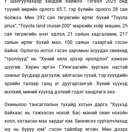
т шалгуулахаар хандаж байжээ. Тэгвэл 2025 онд
түүний өөрийн орлого 65.7, гэр бүлийн орлого 28 сая
болжээ. Мөн 292 сая төгрөгийн өртөг бүхий “Toyota
prius”, “Toyota land cruiser-200” маркийн хоёр машин, 25
сая төгрөгийн үнэт эдлэл, 21 саяын хадгаламж, 217
саяын өртөг бүхий мал, 100 саяын газартай гэсэн
байна. Орлогоо нотол гэсэн зарчмын асуудал сөхөхөд
“троллууд” нь “Хүний нялх үрээр оролдлоо” хэмээн
шуугив. Харин иргэн Г.Уянгаагийн зургаан настай
охиныг бусдаар дагуулж, айлгасан тухай, тэр хүүхдийн
эрхийн талаар ганц үг дуугарсангүй. Хүний хүүхэд
мэлхий, миний хүүхэд дэлхий гэдэг хандлага энэ.
Охиныхоо тансаглалын тухайд хотын дарга “Хүүхэд
байхаас нь тэжээсэн нохой. Бас манай охин нохойн
хоол, хатаасан мах зардаг юм. Бизнесээ сурталчлахад
юу нь буруу юм” гэсэн тайлбар өгсөн. Мөн дээрх