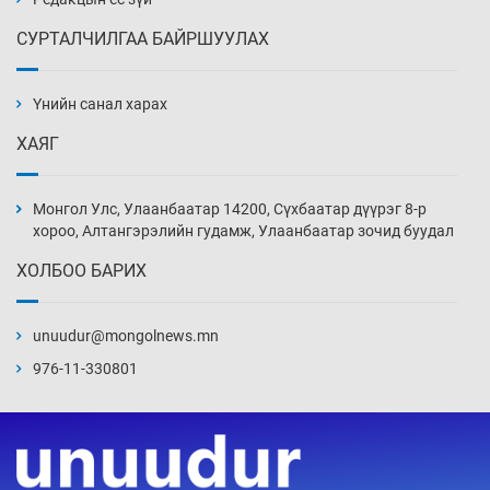
СУРТАЛЧИЛГАА БАЙРШУУЛАХ
Хуульчийн мэргэжлийн шалгалтын
бүртгэлийг энэ баасан гарагт эхлүүлнэ
Үнийн санал харах
3 цаг 52 мин
ХАЯГ
“ДЦС-3”-ын засварыг өвлийн оргил
ачааллаас өмнө дуусгах үүрэг өгөв
Монгол Улс, Улаанбаатар 14200, Сүхбаатар дүүрэг 8-р
4 цаг 22 мин
хороо, Алтангэрэлийн гудамж, Улаанбаатар зочид буудал
ХОЛБОО БАРИХ
Монгол Улсын ДНБ-ий өсөлт энэ онд 5.8
хувьд хадгалагдах төлөвтэй
unuudur@mongolnews.mn
4 цаг 52 мин
976-11-330801
Орхон аймгийн “Будда вилла”-гийн
захиалагчид ордероо авч чадахгүйд хүрэх
вий
5 цаг 22 мин