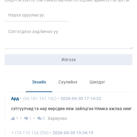
хүндэтгэн үзнэ үү. Хэм хэмжээ зөрчсөн сэтгэгдлийг админ устгах эрхтэй.
Илгээх
Эхнийх
Сүүлийнх
Шилдэг
Ард
(66.181.161.142)
2026-04-30 17:14:22
сэтгүүлчид та нар өөрсдөө явж зайлцгаа Нямка ажлаа хииг
1
1
0
Хариулах
(74.110.124.254)
2026-04-30 19:34:19