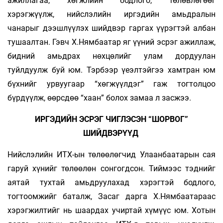
ажиллагаа, хөгжлийн бодлого, төлөвлөгөөг
хэрэгжүүлж, нийслэлийн иргэдийн амьдралын
чанарыг дээшлүүлэх шийдвэр гаргах үүрэгтэй албан
тушаалтан. Гэвч Х.Нямбаатар яг үүний эсрэг ажиллаж,
бидний амьдрах нөхцөлийг улам дордуулан
туйлдуулж буй юм. Тэрбээр үеэлтэйгээ хамтран юм
бүхнийг урвуугаар “хөгжүүлдэг” гаж тогтолцоо
бүрдүүлж, өөрсдөө “хаан” болох замаа л засжээ.
ИРГЭДИЙН ЭСРЭГ ЧИГЛЭСЭН “ШОРВОГ”
ШИЙДВЭРҮҮД
Нийслэлийн ИТХ-ын төлөөлөгчид Улаан­баатарын сая
гаруй хүнийг төлөөлөн сонгогдсон. Тиймээс тэднийг
аятай тухтай амьдруулахад хэрэгтэй бодлого,
тогтоом­жийг баталж, Засаг дарга Х.Нямбаатараас
хэрэгжилтийг нь шаардах учиртай хүмүүс юм. Хо­тын