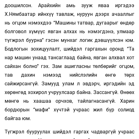
доошилсон. Арайхийн амь зууж яваа иргэдээ
Х.Нямбаатар ийнхүү тавлаж, нуруун дээрх ачааллыг
нь огцом нэмэхдээ “Машины татвар, дугаарыг өндөр
болговол хүмүүс явган алхах нь нэмэгдэнэ, улмаар
түгжрэл буурна” гэсэн мунхаг логик дэвшүүлсэн юм.
Бодлогын зохицуулалт, шийдэл гаргахын оронд “Та
нар машин унаад тансаглаад байна, явган алхвал хот
сайхан болно” гэх. Зам ашигласны төлбөрийг огцом,
тав дахин нэмээд нийслэлийн өнгө төрх
сайжирсангүй. Замууд улам л эвдэрч, иргэдийн эд
хөрөнгөд хохирол учруулсаар байна. Зассан­гүй. Өнөөх
мөнгө нь хаашаа орчхов, тайлагнасангүй. Харин
бордюрын “мафи” хүчтэй учраас жил бүр солиод
байгаа юм.
Түгжрэл бууруулах шийдэл гаргах чадваргүй учраас