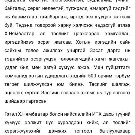
байгальд сөрөг нөлөөтэй, түгжрэлд нэмэргүй гэдгийг
нь баримтаар тайлбарлаж, иргэд эсэргүүцэн жагсаж
буй. Тэдэнд тодорхой хариу хэлчхэж чадахгүй атлаа
Х.Нямбаатар эл төслийг цээжээрээ хамгаалан,
иргэдийнхээ эсрэг жагсав. Хотын иргэдийн сайн
сайхны төлөө ажиллах учиртай Засаг дарга нь
тэднийгээ эсэргүүцэн төлөөлөгчдийн хамт жагсахыг
үздэг бид мөн азгүй хүмүүс ажээ. Мөн гүйцэтгэгч
компанид хотын удирдлага хэдийн 500 орчим тэрбум
төгрөг шилжүүлсэн юм билээ. Төслийг шалгаж,
эцэслэх хүртэл Засгийн газраас ажлыг нь түр зогсоох
шийдвэр гаргасан.
Гэтэл Х.Нямбаатар болон нийслэлийн ИТХ дахь түүний
хүмүүс ээлжит бус хуралдаан хийж, эл төслийг
хэрэгжүүлэхийг дэмжих тогтоол батлуулахаар