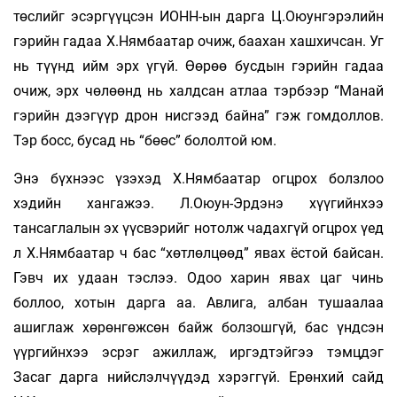
төслийг эсэргүүцсэн ИОНН-ын дарга Ц.Оюунгэрэлийн
гэрийн гадаа Х.Нямбаатар очиж, баахан хашхичсан. Уг
нь түүнд ийм эрх үгүй. Өөрөө бусдын гэрийн гадаа
очиж, эрх чөлөөнд нь халдсан атлаа тэрбээр “Манай
гэрийн дээгүүр дрон нисгээд байна” гэж гомдоллов.
Тэр босс, бусад нь “бөөс” бололтой юм.
Энэ бүхнээс үзэхэд Х.Нямбаатар огцрох болзлоо
хэдийн хангажээ. Л.Оюун-Эрдэнэ хүүгийнхээ
тансаглалын эх үүсвэрийг нотолж чадахгүй огцрох үед
л Х.Нямбаатар ч бас “хөтлөлцөөд” явах ёстой байсан.
Гэвч их удаан тэслээ. Одоо харин явах цаг чинь
боллоо, хотын дарга аа. Авлига, албан тушаалаа
ашиглаж хөрөнгөжсөн байж болзошгүй, бас үндсэн
үүр­гийнхээ эсрэг ажиллаж, иргэдтэйгээ тэмцдэг
Засаг дарга нийслэлчүүдэд хэрэггүй. Ерөнхий сайд