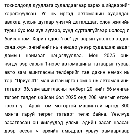
тохиолдолд дуудлага худалдаагаар зарах шийдвэрийг
хэрэгжүүлсэн. Уг нь иргэд автомашин худалдан
авахад улсын дугаар үнэгүй дагалддаг, олон жилийн
турш бүх юм зүв зүгээр, хүнд сурталгүйгээр болоод л
байсан юм. Харин одоо “гоё” дугаарын үнэлгээ хэдэн
саяд хүрч, энгийнийг нь ч өндөр үнээр худалдаж авдаг
дамын наймааг цэцэглүүллээ. Мөн 2025 оны
нэгдүгээр сарын 1-нээс автомашины татварыг гурав,
авто зам ашигласны төлбөрийг тав дахин нэмэх нь
тэр. “Приус-41” машинтай иргэн өмнө нь автомашины
татварт 36, зам ашигласны төлбөрт 20, нийт 56 мянган
төгрөг төлдөг байсан бол 2025 онд 208 мянгыг өгсөн
гэсэн үг. Арай том мотортой машинтай иргэд 300
мянга гаруй төгрөг татварт төлж байна. Үеэлүүд
засагласан он жилүүдэд улсын эдийн засаг цаасан
дээр өссөн ч өрхийн амьдрал урвуу хамаарлаар