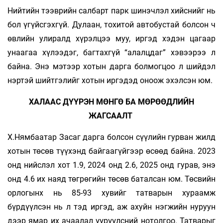
Нийтийн тээврийн салбарт парк шинэчлэл хийснийг нь
бол үгүйсгэхгүй. Дулаан, тохитой автобустай болсон ч
өвлийн улиралд хүрэлцээ муу, иргэд хэдэн цагаар
унаагаа хүлээдэг, багтахгүй “алалцдаг” хэвээрээ л
байна. Энэ мэтээр хотын дарга болмогцоо л шийдэл
нэртэй шийтгэлийг хотын иргэдэд оноож эхэлсэн юм.
ХАЛААС ДҮҮРЭН МӨНГӨ БА МӨРӨӨДЛИЙН
ЖАГСААЛТ
Х.Нямбаатар Засаг дарга болсон сүүлийн гурван жилд
хотын төсөв түүхэнд байгаагүйгээр өсөөд байна. 2023
онд нийслэл хот 1.9, 2024 онд 2.6, 2025 онд гурав, энэ
онд 4.6 их наяд төгрөгийн төсөв баталсан юм. Төсвийн
орлогынх нь 85-93 хувийг татварын хураамж
бүрдүүлсэн нь л тэд иргэд, аж ахуйн нэгжийн нуруун
дээр ямар их ачаалал үүрүүлсний нотолгоо. Татварыг