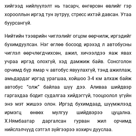
хийгээд нийлүүлэлт нь тасарч, өнгөрсөн өвлийг гэр
хорооллын иргэд тун зутруу, стресс ихтэй давсан. Утаа
буурсангүй.
Нийтийн тээврийн чиглэлийг огцом өөрчилж, иргэдийг
бухимдуулсан. Нэг өглөө босоод ирэхэд л автобусны
чиглэл өөрчлөгдчихсөн, ажил, хичээлдээ яаж явах
учраа иргэд олохгүй, хэд дамжиж байв. Сонсголон
орчимд бүр ямар ч автобус явуулахгүй, тэнд ажиллаж,
амьдардаг иргэд урагшаа, хойшоо 3-4 км алхаж байж
автобус “олж” байлаа шүү дээ. Аливаа шийдвэр
гаргахдаа бодит судалгаа хийдэггүй, тооцоолол үгүйн
энэ мэт жишээ олон. Иргэд бухимдаад, шүүмжлээд
ирмэгц өнөөх мулгуу шийдвэрээ цуцална.
Х.Нямбаатар даргалсан гурван жил орчимд
нийслэлчүүд сэтгэл зүйгээрээ хохирч дууслаа.