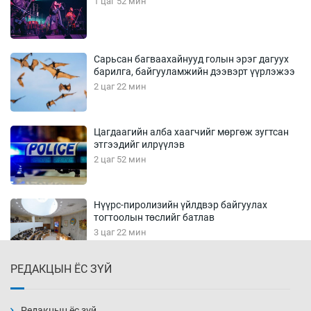
1 цаг 52 мин
Сарьсан багваахайнууд голын эрэг дагуух
барилга, байгууламжийн дээвэрт үүрлэжээ
2 цаг 22 мин
Цагдаагийн алба хаагчийг мөргөж зугтсан
этгээдийг илрүүлэв
2 цаг 52 мин
Нүүрс-пиролизийн үйлдвэр байгуулах
тогтоолын төслийг батлав
3 цаг 22 мин
РЕДАКЦЫН ЁС ЗҮЙ
Б.Хулан ДАШТ-д түрүүлж, Г.Монголжин
хошой хүрэл медальтан болов
3 цаг 37 мин
Редакцын ёс зүй