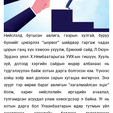
Нийслэлд бугшсан авлига, газрын хулгай, буруу
бүхнийг цэвэрлэх “шорвог” шийдвэр гаргаж чадах
цорын ганц хүн хэмээн ухуулж, Ерөнхий сайд Л.Оюун-
Эрдэнэ үеэл Х.Нямбаатарыгаа УИХ-ын гишүүн, Хууль
зүй, дотоод хэргийн сайдын өндөр албанаас нь
түдгэлзүүлэн байж хотын дарга болгосон юм. Үүнээс
хойш хоёр жил долоон сарын хугацаа өнгөрчээ. Энэ
зуурт тэр өөрөө бараг авлигын “загалмайлсан эцэг”
болж, харин нийслэлийн иргэдийн ачаалал,
тулгамдсан асуудал улам нэмэгдсээр л байна. Уг нь
хотын дарга бол Улаанбаатарын өдөр тутмын үйл