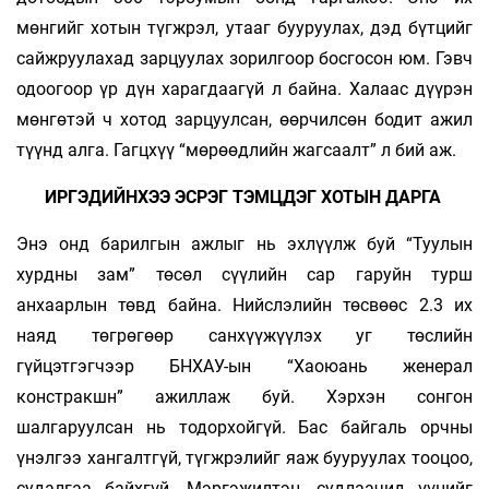
мөнгийг хотын түгжрэл, утааг бууруулах, дэд бүтцийг
сайжруулахад зарцуулах зорилгоор босгосон юм. Гэвч
одоогоор үр дүн харагдаагүй л байна. Халаас дүүрэн
мөнгөтэй ч хотод зарцуулсан, өөрчилсөн бодит ажил
түүнд алга. Гагцхүү “мөрөөдлийн жагсаалт” л бий аж.
ИРГЭДИЙНХЭЭ ЭСРЭГ ТЭМЦДЭГ ХОТЫН ДАРГА
Энэ онд барилгын ажлыг нь эхлүүлж буй “Туулын
хурдны зам” төсөл сүүлийн сар гаруйн турш
анхаарлын төвд байна. Нийслэлийн төсвөөс 2.3 их
наяд төгрөгөөр санхүүжүүлэх уг төслийн
гүйцэтгэгчээр БНХАУ-ын “Хаоюань женерал
констракшн” ажиллаж буй. Хэрхэн сонгон
шалгаруулсан нь тодорхойгүй. Бас байгаль орчны
үнэлгээ хангалтгүй, түгжрэлийг яаж бууруулах тооцоо,
судалгаа байхгүй. Мэр­­гэжилтэн, судлаачид үүнийг