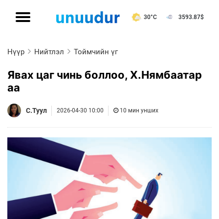
30°C
3593.87
$
Нүүр
Нийтлэл
Тоймчийн үг
Явах цаг чинь боллоо, Х.Нямбаатар
аа
С.Туул
2026-04-30 10:00
10 мин унших