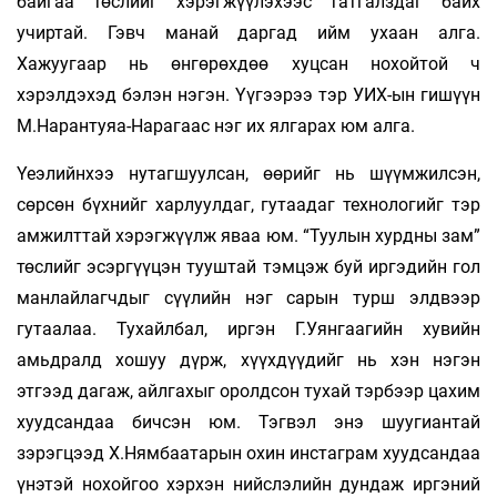
байгаа төслийг хэрэгжүүлэхээс татгалздаг байх
учиртай. Гэвч манай даргад ийм ухаан алга.
Хажуугаар нь өнгөрөхдөө хуцсан нохойтой ч
хэрэлдэхэд бэлэн нэгэн. Үүгээрээ тэр УИХ-ын гишүүн
М.Нарантуяа-Нарагаас нэг их ялгарах юм алга.
Үеэлийнхээ нутагшуулсан, өөрийг нь шүүмжилсэн,
сөрсөн бүхнийг харлуулдаг, гутаадаг технологийг тэр
амжилттай хэрэгжүүлж яваа юм. “Туулын хурдны зам”
төслийг эсэргүүцэн тууштай тэмцэж буй иргэдийн гол
манлайлагчдыг сүүлийн нэг сарын турш элдвээр
гутаалаа. Тухайлбал, иргэн Г.Уянгаагийн хувийн
амьдралд хошуу дүрж, хүүхдүүдийг нь хэн нэгэн
этгээд дагаж, айлгахыг оролдсон тухай тэрбээр цахим
хуудсандаа бичсэн юм. Тэгвэл энэ шуугиантай
зэрэгцээд Х.Нямбаатарын охин инстаграм хуудсандаа
үнэтэй нохойгоо хэрхэн нийслэлийн дундаж иргэний