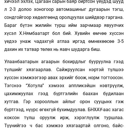
хичээл эхлэх, Цагаан сарын баяр ойртсон үеүдэд шууд
л 2-3 долоо хоногоор автомашиныг дугаарын тэгш,
сондгойгоор хөдөлгөөнд оролцуулах шийдвэр гаргана.
Бараг бүтэн жилийн турш ийм зарчмаар явуулчих
хүсэл Х.Нямбаатарт бол бий. Хувийн өмчөө хүссэн
үедээ унаж чадахгүй атлаа иргэд өмнөхөөсөө 3-5
дахин их татвар төлөх нь яавч шударга биш.
Улаанбаатарын агаарын бохирдлыг бууруулна гээд
түлшийг хязгаарлав. Сайжруулсан нэртэй түлшээ
хүссэн хэмжээгээр авах эрхийг боож, норм тогтоосон.
Тэгснээ “Хотула” хэмээх аппликэйшн нэвтрүүлж,
цахимжуулах гээд бүртгэлийн баахан будилаан
хутгав. Гэр хороол­лын айлыг орон сууцынх гэж
бүртгээд, нүүрс өгөхгүй бухимдуулав. БНХАУ-аас хагас
коксон түлш оруулж ирж, хэрэглүүлж туршлаа.
Түүнийгээ ч бас хэмжээ хязгаартай олгоно, байс­