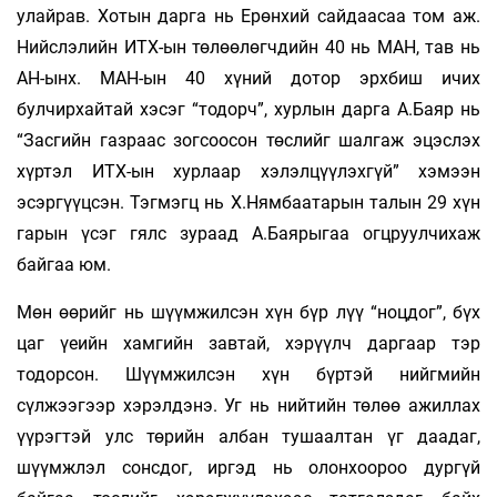
улайрав. Хотын дарга нь Ерөнхий сайдаасаа том аж.
Нийслэлийн ИТХ-ын төлөөлөгчдийн 40 нь МАН, тав нь
АН-ынх. МАН-ын 40 хүний дотор эрхбиш ичих
булчирхайтай хэсэг “тодорч”, хурлын дарга А.Баяр нь
“Засгийн газ­раас зогсоосон төслийг шалгаж эцэслэх
хүртэл ИТХ-ын хурлаар хэлэлцүүлэхгүй” хэмээн
эсэргүүцсэн. Тэгмэгц нь Х.Нямбаатарын талын 29 хүн
гарын үсэг гялс зураад А.Баярыгаа огцруулчихаж
байгаа юм.
Мөн өөрийг нь шүүмжилсэн хүн бүр лүү “ноцдог”, бүх
цаг үеийн хамгийн завтай, хэрүүлч даргаар тэр
тодорсон. Шүүмжилсэн хүн бүртэй нийгмийн
сүлжээгээр хэрэлдэнэ. Уг нь нийтийн төлөө ажиллах
үүрэгтэй улс төрийн албан тушаалтан үг даадаг,
шүүмжлэл сонсдог, иргэд нь олонхоороо дургүй