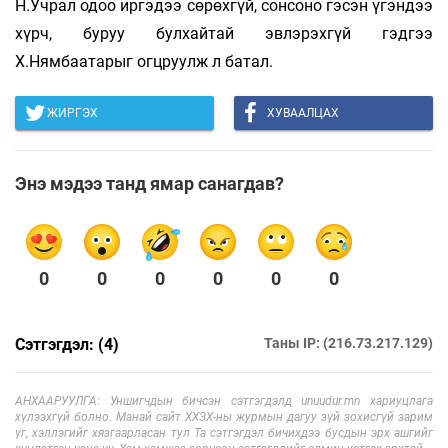
Н.Учрал одоо иргэдээ сөрөхгүй, сонсоно гэсэн үгэндээ
хүрч, буруу булхайтай эвлэрэхгүй гэдгээ
Х.Нямбаатарыг огцруулж л батал.
ЖИРГЭХ
ХУВААЛЦАХ
Энэ мэдээ танд ямар санагдав?
0
0
0
0
0
0
Сэтгэгдэл: (4)
Таны IP: (216.73.217.129)
АНХААРУУЛГА: Уншигчдын бичсэн сэтгэгдэлд unuudur.mn хариуцлага
хүлээхгүй болно. Манай сайт ХХЗХ-ны журмын дагуу зүй зохисгүй зарим
үг, хэллэгийг хязгаарласан тул Та сэтгэгдэл бичихдээ бусдын эрх ашгийг