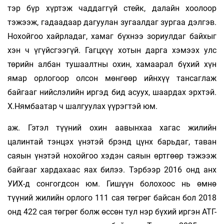
тэр бүр хүртэж чаддаггүй стейк, далайн хоолоор
тэжээж, гадаадаар дагуулан зугаалдаг зургаа дэлгэв.
Нохойгоо хайрладаг, хамаг бүхнээ зориулдаг байхыг
хэн ч үгүйсгээгүй. Гагцхүү хотын дарга хэмээх улс
төрийн албан тушаалтны охин, хамаарал бүхий хүн
ямар орлогоор олсон мөнгөөр ийнхүү тансаглаж
байгааг нийслэлийн иргэд бид асуух, шаардах эрхтэй.
Х.Нямбаатар ч шалгуулах үүрэгтэй юм.
аж. Гэтэл түүний охин аавынхаа хагас жи­лийн
цалинтай тэнцэх үнэтэй брэнд цүнх барь­даг, таван
саяын үнэтэй нохойгоо хэдэн саяын өртгөөр тэжээж
байгааг хардахаас яах билээ. Тэрбээр 2016 онд анх
УИХ-д сонгогдсон юм. Гишүүн болохоос нь өмнө
түүний жилийн орлого 111 сая төгрөг байсан бол 2018
онд 422 сая төгрөг болж өссөн тул нэр бүхий иргэн АТГ-