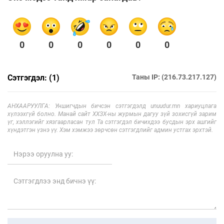
0
0
0
0
0
0
Сэтгэгдэл: (1)
Таны IP: (216.73.217.127)
АНХААРУУЛГА: Уншигчдын бичсэн сэтгэгдэлд unuudur.mn хариуцлага
хүлээхгүй болно. Манай сайт ХХЗХ-ны журмын дагуу зүй зохисгүй зарим
үг, хэллэгийг хязгаарласан тул Та сэтгэгдэл бичихдээ бусдын эрх ашгийг
хүндэтгэн үзнэ үү. Хэм хэмжээ зөрчсөн сэтгэгдлийг админ устгах эрхтэй.