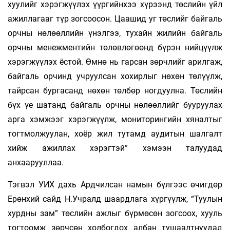
хуулийг хэрэгжүүлэх үүргийнхээ хүрээнд төслийн үйл
ажиллагааг түр зогсоосон. Цаашид уг төслийг байгаль
орчны нөлөөллийн үнэлгээ, тухайн жилийн байгаль
орчны менежментийн төлөвлөгөөнд бүрэн нийцүүлж
хэрэгжүүлэх ёстой. Өмнө нь гарсан зөрчлийг арилгаж,
байгаль орчинд учруулсан хохирлыг нөхөн төлүүлж,
тайрсан бургасанд нөхөн төлбөр ногдуулна. Төслийн
бүх үе шатанд байгаль орчны нөлөөллийг бууруулах
арга хэмжээг хэрэгжүүлж, мониторингийн хяналтыг
тогтмолжуулан, хоёр жил тутамд аудитын шалгалт
хийж ажиллах хэрэгтэй” хэмээн талуудад
анхаарууллаа.
Тэгвэл УИХ дахь Ардчилсан намын бүлгээс өчигдөр
Ерөнхий сайд Н.Учралд шаардлага хүргүүлж, “Туулын
хурдны зам” төслийн ажлыг бүрмөсөн зогсоох, хууль
тогтоомж зөрчсөн холбогдох албан тушаалтнуудад