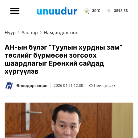
30°C
3593.5
$
Нүүр
Улс төр
Нам, хөдөлгөөн
АН-ын бүлэг “Туулын хурдны зам”
төслийг бүрмөсөн зогсоох
шаардлагыг Ерөнхий сайдад
хүргүүлэв
Өнөөдөр сонин
2026-04-21 12:30
1 мин унших