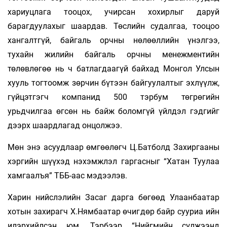
хариуцлага тооцох, учирсан хохирлыг даруй
барагдуулахыг шаардав. Төслийн судалгаа, тооцоо
хангалтгүй, байгаль орчны нөлөөллийн үнэлгээ,
тухайн жилийн байгаль орчны менежментийн
төлөвлөгөө нь ч батлагдаагүй байхад Монгол Улсын
хууль тогтоомж зөрчин бүтээн байгуулалтыг эхлүүлж,
гүйцэтгэгч компанид 500 тэрбум төгрөгийн
урьдчилгаа өгсөн нь байж боломгүй үйлдэл гэдгийг
дээрх шаардлагад онцолжээ.
Мөн энэ асуудлаар өмгөөлөгч Ц.Батболд Захиргааны
хэргийн шүүхэд нэхэмжлэл гаргасныг “Хатан Туулаа
хамгаалъя” ТББ-аас мэдээлэв.
Харин нийслэлийн Засаг дарга бөгөөд Улаанбаатар
хотын захирагч Х.Нямбаатар өчигдөр байр сууриа ийн
илэрхийлсэн юм. Тэрбээр “Нийгмийн сүлжээнд