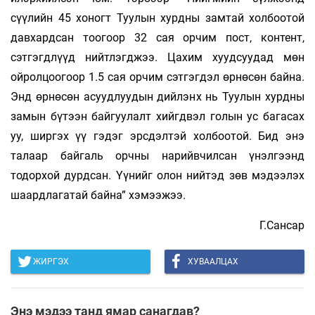
сүүлийн 45 хоногт Туулын хурдны замтай холбоотой
давхардсан тоогоор 32 сая орчим пост, контент,
сэтгэгдлүүд нийтлэгджээ. Цахим хуудсуудад мөн
ойролцоогоор 1.5 сая орчим сэтгэгдэл өрнөсөн байна.
Энд өрнөсөн асуудлуудын дийлэнх нь Туулын хурдны
замын бүтээн байгуулалт хийгдвэл голын ус багасах
уу, ширгэх үү гэдэг эрсдэлтэй холбоотой. Бид энэ
талаар байгаль орчны нарийвчилсан үнэлгээнд
тодорхой дурдсан. Үүнийг олон нийтэд зөв мэдээлэх
шаардлагатай байна” хэмээжээ.
Г.Сансар
ЖИРГЭХ
ХУВААЛЦАХ
Энэ мэдээ танд ямар санагдав?