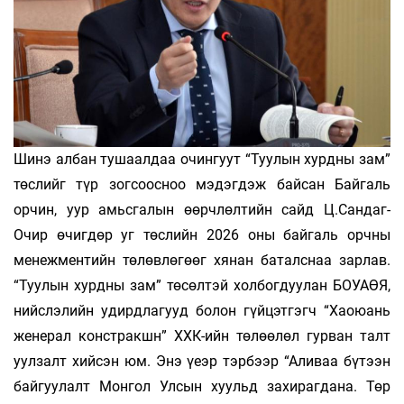
Шинэ албан тушаалдаа очингуут “Туулын хурдны зам”
төслийг түр зогсоосноо мэдэгдэж байсан Байгаль
орчин, уур амьсгалын өөрчлөлтийн сайд Ц.Сандаг-
Очир өчигдөр уг төслийн 2026 оны байгаль орчны
менежментийн төлөвлөгөөг хянан баталснаа зарлав.
“Туулын хурдны зам” төсөлтэй холбогдуулан БОУАӨЯ,
нийслэлийн удирдлагууд болон гүйцэтгэгч “Хаоюань
женерал констракшн” ХХК-ийн төлөөлөл гурван талт
уулзалт хийсэн юм. Энэ үеэр тэрбээр “Аливаа бүтээн
байгуулалт Монгол Улсын хуульд захирагдана. Төр