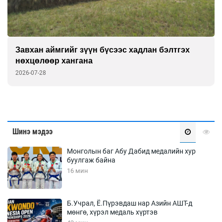
Завхан аймгийг зүүн бүсээс хадлан бэлтгэх
нөхцөлөөр хангана
2026-07-28
Шинэ мэдээ
Монголын баг Абу Дабид медалийн хур
буулгаж байна
16 мин
Б.Учрал, Ё.Пүрэвдаш нар Азийн АШТ-д
мөнгө, хүрэл медаль хүртэв