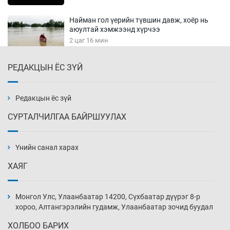
Найман гол үерийн түвшин давж, хоёр нь
аюултай хэмжээнд хүрчээ
2 цаг 16 мин
РЕДАКЦЫН ЁС ЗҮЙ
Монгол Улс дундаас дээш орлоготой
орнуудын тоонд багтав
2 цаг 46 мин
Редакцын ёс зүй
СУРТАЛЧИЛГАА БАЙРШУУЛАХ
Сошиал хийрхэлд “барьцаалагдсан” сайд,
дарга нарын туйлшрал
Үнийн санал харах
3 цаг 16 мин
ХАЯГ
Боловсролын чанар уруудах бүрд босгоо
намсгасаар л байх уу
Монгол Улс, Улаанбаатар 14200, Сүхбаатар дүүрэг 8-р
3 цаг 46 мин
хороо, Алтангэрэлийн гудамж, Улаанбаатар зочид буудал
ХОЛБОО БАРИХ