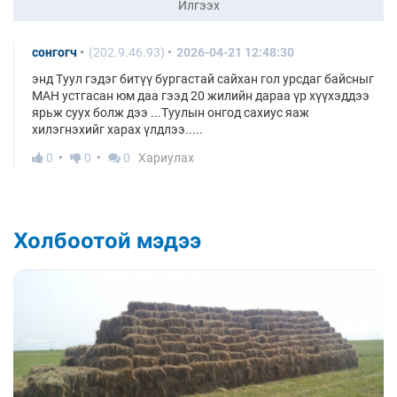
Илгээх
сонгогч
(202.9.46.93)
2026-04-21 12:48:30
энд Туул гэдэг битүү бургастай сайхан гол урсдаг байсныг
МАН устгасан юм даа гээд 20 жилийн дараа үр хүүхэддээ
ярьж суух болж дээ ...Туулын онгод сахиус яаж
хилэгнэхийг харах үлдлээ.....
0
0
0
Хариулах
Холбоотой мэдээ