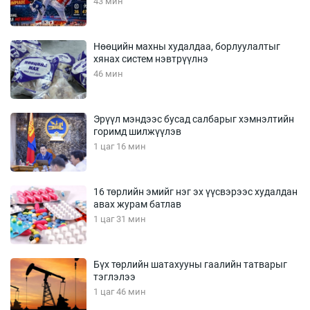
43 мин
Нөөцийн махны худалдаа, борлуулалтыг
хянах систем нэвтрүүлнэ
46 мин
Эрүүл мэндээс бусад салбарыг хэмнэлтийн
горимд шилжүүлэв
1 цаг 16 мин
16 төрлийн эмийг нэг эх үүсвэрээс худалдан
авах журам батлав
1 цаг 31 мин
Бүх төрлийн шатахууны гаалийн татварыг
тэглэлээ
1 цаг 46 мин