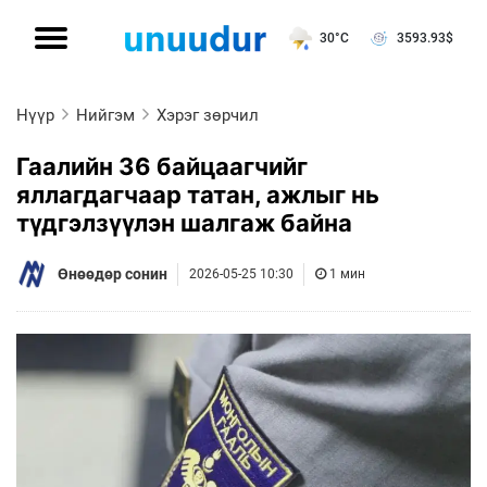
30°C
3593.93
$
Нүүр
Нийгэм
Хэрэг зөрчил
Гаалийн 36 байцаагчийг
яллагдагчаар татан, ажлыг нь
түдгэлзүүлэн шалгаж байна
Өнөөдөр сонин
2026-05-25 10:30
1 мин