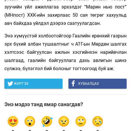
зуучийн үйл ажиллагаа эрхэлдэг “Марин нью пост”
(МНпост) ХХК-ийн захирлаас 50 сая төгрөг хахуульд
авч байхдаа үйлдэл дээрээ саатуулагдсан.
Энэ хүмүүстэй холбоотойгоор Гаалийн ерөнхий газрын
эрх бүхий албан тушаалтныг ч АТГ-ын Мөрдөн шалгах
хэлтсээс байгуулсан ажлын хэсгийнхэн нарийвчлан
шалгаад, гаалийн байгууллага дахь авлигын шинэ
сүлжээ, бүлэглэл бий болсныг тогтоогоод буй аж.
ЖИРГЭХ
ХУВААЛЦАХ
Энэ мэдээ танд ямар санагдав?