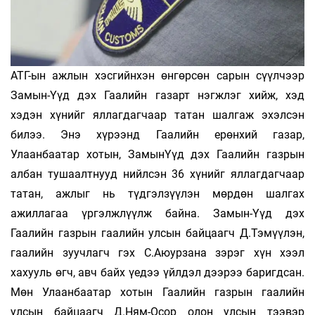
АТГ-ын ажлын хэсгийнхэн өнгөрсөн сарын сүүлчээр
Замын-Үүд дэх Гаалийн газарт нэгжлэг хийж, хэд
хэдэн хүнийг яллагдагчаар татан шалгаж эхэлсэн
билээ. Энэ хүрээнд Гаалийн ерөнхий газар,
Улаанбаатар хотын, ЗамынҮүд дэх Гаалийн газрын
албан тушаалтнууд нийлсэн 36 хүнийг яллагдагчаар
татан, ажлыг нь түдгэлзүүлэн мөрдөн шалгах
ажиллагаа үргэлжлүүлж байна. Замын-Үүд дэх
Гаалийн газрын гаалийн улсын байцаагч Д.Тэмүүлэн,
гаалийн зуучлагч гэх С.Аюурзана зэрэг хүн хээл
хахууль өгч, авч байх үедээ үйлдэл дээрээ баригдсан.
Мөн Улаанбаатар хотын Гаалийн газрын гаалийн
улсын байцаагч Д.Ням-Осор олон улсын тээвэр