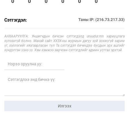
0
0
0
0
0
0
Сэтгэгдэл:
Таны IP: (216.73.217.33)
АНХААРУУЛГА: Уншигчдын бичсэн сэтгэгдэлд unuudur.mn хариуцлага
хүлээхгүй болно. Манай сайт ХХЗХ-ны журмын дагуу зүй зохисгүй зарим
үг, хэллэгийг хязгаарласан тул Та сэтгэгдэл бичихдээ бусдын эрх ашгийг
хүндэтгэн үзнэ үү. Хэм хэмжээ зөрчсөн сэтгэгдлийг админ устгах эрхтэй.
Илгээх