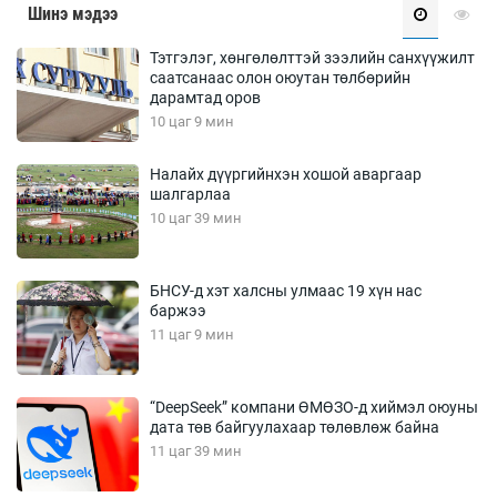
Шинэ мэдээ
Тэтгэлэг, хөнгөлөлттэй зээлийн санхүүжилт
саатсанаас олон оюутан төлбөрийн
дарамтад оров
10 цаг 9 мин
Налайх дүүргийнхэн хошой аваргаар
шалгарлаа
10 цаг 39 мин
БНСУ-д хэт халсны улмаас 19 хүн нас
баржээ
11 цаг 9 мин
“DeepSeek” компани ӨМӨЗО-д хиймэл оюуны
дата төв байгуулахаар төлөвлөж байна
11 цаг 39 мин