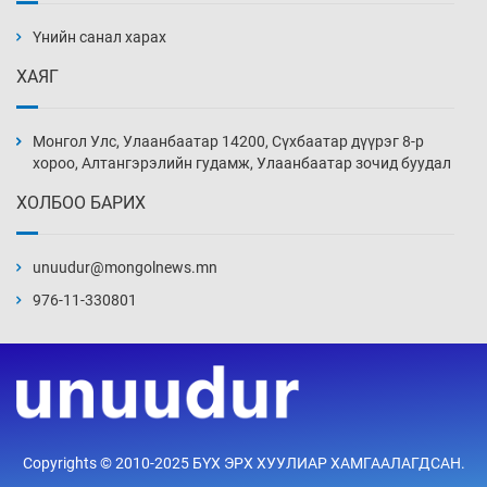
дэнсэлнэ
Үнийн санал харах
13 цаг 39 мин
ХАЯГ
Иран тэсэж үлдсэн ч удаан хугацаанд хүнд
үеийг туулна
Монгол Улс, Улаанбаатар 14200, Сүхбаатар дүүрэг 8-р
14 цаг 9 мин
хороо, Алтангэрэлийн гудамж, Улаанбаатар зочид буудал
ХОЛБОО БАРИХ
Боловсролын зээлийн сангаар гадаадад
суралцагчдын амьжиргааны зардлын
хэмжээг шинэчлэн тогтоох нь
unuudur@mongolnews.mn
14 цаг 39 мин
976-11-330801
Монголын баг Абу Дабид медалийн хур
буулгаж байна
15 цаг 9 мин
Б.Учрал, Ё.Пүрэвдаш нар Азийн АШТ-д
Copyrights © 2010-2025 БҮХ ЭРХ ХУУЛИАР ХАМГААЛАГДСАН.
мөнгө, хүрэл медаль хүртэв