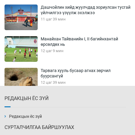
Дашчойлин хийд жуулчдад зориулсан тусгай
үйлчилгээ үзүүлж эхэлжээ
11 цаг 39 мин
Манайхан Тайванийн I, II багийнхантай
өрсөлдөх нь
12 цаг 9 мин
Тарвага хууль бусаар агнах зөрчил
буурсангүй
12 цаг 39 мин
РЕДАКЦЫН ЁС ЗҮЙ
Х.Улам-Өрнөх байр урагшилж, долоод
жагсжээ
13 цаг 9 мин
Редакцын ёс зүй
СУРТАЛЧИЛГАА БАЙРШУУЛАХ
Ж.Лхагвабат өсвөр үеийнхний ДАШТ-ийг