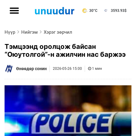
30°C
3593.93
$
Нүүр
Нийгэм
Хэрэг зөрчил
Тэмцээнд оролцож байсан
“Оюутолгой”-н ажилчин нас баржээ
Өнөөдөр сонин
2026-05-26 15:00
1 мин