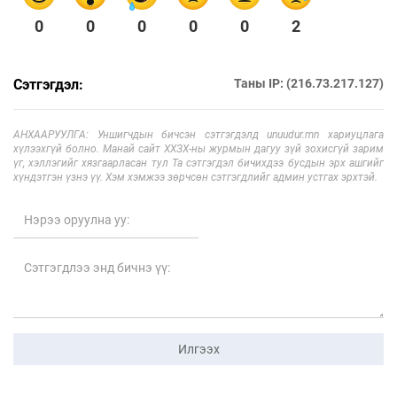
0
0
0
0
0
2
Сэтгэгдэл:
Таны IP: (216.73.217.127)
АНХААРУУЛГА: Уншигчдын бичсэн сэтгэгдэлд unuudur.mn хариуцлага
хүлээхгүй болно. Манай сайт ХХЗХ-ны журмын дагуу зүй зохисгүй зарим
үг, хэллэгийг хязгаарласан тул Та сэтгэгдэл бичихдээ бусдын эрх ашгийг
хүндэтгэн үзнэ үү. Хэм хэмжээ зөрчсөн сэтгэгдлийг админ устгах эрхтэй.
Илгээх