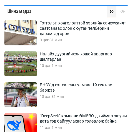
Шинэ мэдээ
Тэтгэлэг, хөнгөлөлттэй зээлийн санхүүжилт
саатсанаас олон оюутан төлбөрийн
дарамтад оров
9 цаг 31 мин
Налайх дүүргийнхэн хошой аваргаар
шалгарлаа
10 цаг 1 мин
БНСУ-д хэт халсны улмаас 19 хүн нас
баржээ
10 цаг 31 мин
“DeepSeek” компани ӨМӨЗО-д хиймэл оюуны
дата төв байгуулахаар төлөвлөж байна
11 цаг 1 мин