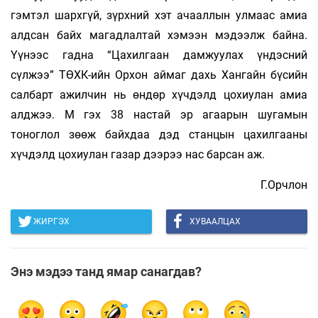
гэмтэл шархгүй, зүрхний хэт ачааллын улмаас амиа
алдсан байх магадлалтай хэмээн мэдээлж байна.
Үүнээс гадна “Цахилгаан дамжуулах үндэсний
сүлжээ” ТӨХК-ийн Орхон аймаг дахь Хангайн бүсийн
салбарт ажилчин нь өндөр хүчдэлд цохиулан амиа
алджээ. М гэх 38 настай эр агаарын шугамын
тоноглол зөөж байхдаа дэд станцын цахилгааны
хүчдэлд цохиулан газар дээрээ нас барсан аж.
Г.Орчлон
ЖИРГЭХ
ХУВААЛЦАХ
Энэ мэдээ танд ямар санагдав?