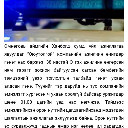
Өмнөговь аймгийн Ханбогд сумд үйл ажиллагаа
явуулдаг “Оюутолгой” компанийн ажилчин өчигдөр
гэнэт нас баржээ. 38 настай Э гэх ажилчин өнгөрсөн
ням гарагт зохион байгуулсан сагсан бөмбөгийн
тэмцээний үеэр тоглолтын талбайд гэнэт ухаан
алдсан гэнэ. Түүнийг тэр даруйд нь тус компанийн
эмнэлэгт хүргэсэн ч ухаан оролгүй байсаар уржигдар
шөнө 01.00 цагийн үед нас нөгчжээ. Тиймээс
эмнэлгийнхэн орон нутгийн цагдаагийнханд мэдэгдэн
шалгалтын ажиллагаа эхлүүлээд байна. Орон нутгийн
эх сурвалжууд гаднын ямар нэг нөлөө, ил харагдах