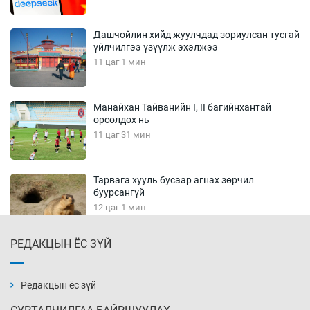
Дашчойлин хийд жуулчдад зориулсан тусгай
үйлчилгээ үзүүлж эхэлжээ
11 цаг 1 мин
Манайхан Тайванийн I, II багийнхантай
өрсөлдөх нь
11 цаг 31 мин
Тарвага хууль бусаар агнах зөрчил
буурсангүй
12 цаг 1 мин
РЕДАКЦЫН ЁС ЗҮЙ
Х.Улам-Өрнөх байр урагшилж, долоод
жагсжээ
12 цаг 31 мин
Редакцын ёс зүй