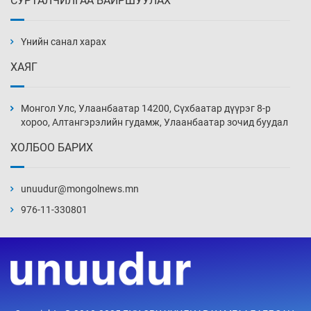
СУРТАЛЧИЛГАА БАЙРШУУЛАХ
Ж.Лхагвабат өсвөр үеийнхний ДАШТ-ийг
дэнсэлнэ
Үнийн санал харах
13 цаг 1 мин
ХАЯГ
Иран тэсэж үлдсэн ч удаан хугацаанд хүнд
үеийг туулна
Монгол Улс, Улаанбаатар 14200, Сүхбаатар дүүрэг 8-р
13 цаг 31 мин
хороо, Алтангэрэлийн гудамж, Улаанбаатар зочид буудал
ХОЛБОО БАРИХ
Боловсролын зээлийн сангаар гадаадад
суралцагчдын амьжиргааны зардлын
хэмжээг шинэчлэн тогтоох нь
unuudur@mongolnews.mn
14 цаг 1 мин
976-11-330801
Монголын баг Абу Дабид медалийн хур
буулгаж байна
14 цаг 31 мин
Б.Учрал, Ё.Пүрэвдаш нар Азийн АШТ-д