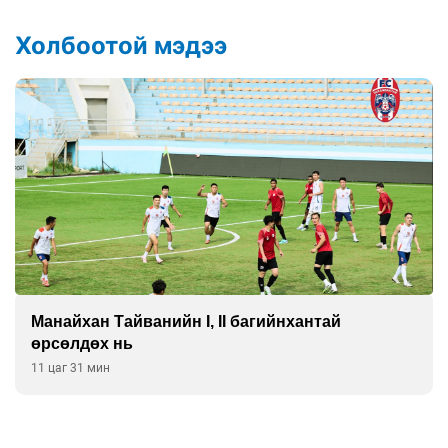
Холбоотой мэдээ
Манайхан Тайванийн I, II багийнхантай
өрсөлдөх нь
11 цаг 31 мин