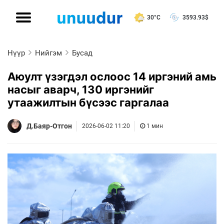
30°C
3593.93
$
Нүүр
Нийгэм
Бусад
Аюулт үзэгдэл ослоос 14 иргэний амь
насыг аварч, 130 иргэнийг
утаажилтын бүсээс гаргалаа
Д.Баяр-Отгон
2026-06-02 11:20
1 мин