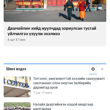
Дашчойлин хийд жуулчдад зориулсан тусгай
үйлчилгээ үзүүлж эхэлжээ
8 цаг 47 мин
Шинэ мэдээ
Тэтгэлэг, хөнгөлөлттэй зээлийн санхүүжилт
саатсанаас олон оюутан төлбөрийн
дарамтад оров
7 цаг 17 мин
Налайх дүүргийнхэн хошой аваргаар
шалгарлаа