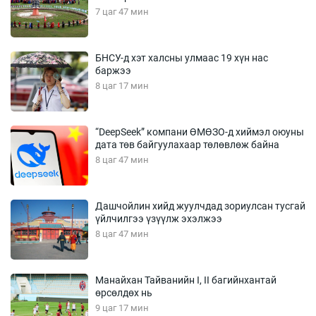
7 цаг 47 мин
БНСУ-д хэт халсны улмаас 19 хүн нас
баржээ
8 цаг 17 мин
“DeepSeek” компани ӨМӨЗО-д хиймэл оюуны
дата төв байгуулахаар төлөвлөж байна
8 цаг 47 мин
Дашчойлин хийд жуулчдад зориулсан тусгай
үйлчилгээ үзүүлж эхэлжээ
8 цаг 47 мин
Манайхан Тайванийн I, II багийнхантай
өрсөлдөх нь
9 цаг 17 мин