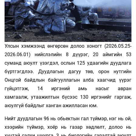
Улсын хэмжээнд өнгөрсөн долоо хоногт (2026.05.25-
2026.06.01) нийслэлийн 8 дүүрэг, 20 аймгийн 53
суманд аюулт үзэгдэл, ослын 125 удаагийн дуудлага
бүртгэгдлээ. Дуудлагын дагуу төв, орон нутгийн
Онцгой байдлын байгууллагын алба хаагчид үүрэг
гүйцэтгэж, 14 иргэний амь насыг авран
хамгаалж, утаажилтын бүсээс 130 иргэнийг гаргаж,
аюулгүй байдлыг ханган ажилласан юм.
Нийт дуудлагын 96 нь обьектын гал түймэр, нэг нь ой,
хээрийн түймэр, хоёр нь газар хөдлөлт, долоо нь
хүчтэй салхи шуурга, 3 нь биологийн гаралтай аюулт