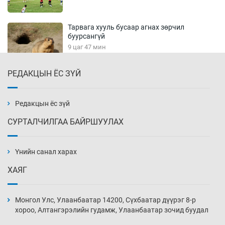
Тарвага хууль бусаар агнах зөрчил
буурсангүй
9 цаг 47 мин
РЕДАКЦЫН ЁС ЗҮЙ
Х.Улам-Өрнөх байр урагшилж, долоод
жагсжээ
10 цаг 17 мин
Редакцын ёс зүй
СУРТАЛЧИЛГАА БАЙРШУУЛАХ
Ж.Лхагвабат өсвөр үеийнхний ДАШТ-ийг
дэнсэлнэ
Үнийн санал харах
10 цаг 47 мин
ХАЯГ
Иран тэсэж үлдсэн ч удаан хугацаанд хүнд
үеийг туулна
Монгол Улс, Улаанбаатар 14200, Сүхбаатар дүүрэг 8-р
11 цаг 17 мин
хороо, Алтангэрэлийн гудамж, Улаанбаатар зочид буудал