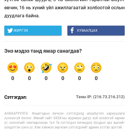
өвчин, 16 нь хүний үйл ажиллагаатай холбоотой ослын
дуудлага байна.
ЖИРГЭХ
ХУВААЛЦАХ
Энэ мэдээ танд ямар санагдав?
0
0
0
0
0
0
Сэтгэгдэл:
Таны IP: (216.73.216.212)
АНХААРУУЛГА: Уншигчдын бичсэн сэтгэгдэлд unuudur.mn хариуцлага
хүлээхгүй болно. Манай сайт ХХЗХ-ны журмын дагуу зүй зохисгүй зарим
үг, хэллэгийг хязгаарласан тул Та сэтгэгдэл бичихдээ бусдын эрх ашгийг
хүндэтгэн үзнэ үү. Хэм хэмжээ зөрчсөн сэтгэгдлийг админ устгах эрхтэй.