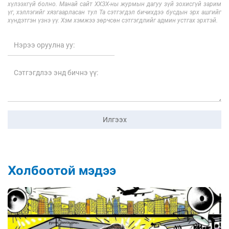
хүлээхгүй болно. Манай сайт ХХЗХ-ны журмын дагуу зүй зохисгүй зарим
үг, хэллэгийг хязгаарласан тул Та сэтгэгдэл бичихдээ бусдын эрх ашгийг
хүндэтгэн үзнэ үү. Хэм хэмжээ зөрчсөн сэтгэгдлийг админ устгах эрхтэй.
Илгээх
Холбоотой мэдээ