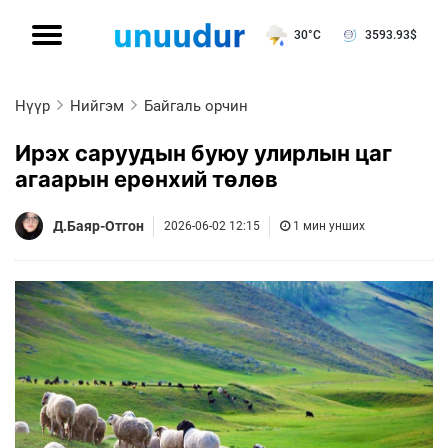
30°C
3593.93
$
Нүүр
Нийгэм
Байгаль орчин
Ирэх саруудын буюу улирлын цаг
агаарын ерөнхий төлөв
Д.Баяр-Отгон
2026-06-02 12:15
1 мин унших