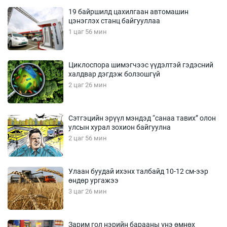
19 байршилд цахилгаан автомашин
цэнэглэх станц байгууллаа
1 цаг 56 мин
Циклоспора шимэгчээс үүдэлтэй гэдэсний
халдвар дэгдэж болзошгүй
2 цаг 26 мин
Сэтгэцийн эрүүл мэндэд “санаа тавих” олон
улсын хурал зохион байгуулна
2 цаг 56 мин
Улаан буудай ихэнх талбайд 10-12 см-ээр
өндөр ургажээ
3 цаг 26 мин
Зарим гол нэрийн барааны үнэ өмнөх