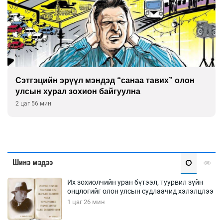
Сэтгэцийн эрүүл мэндэд “санаа тавих” олон
улсын хурал зохион байгуулна
2 цаг 56 мин
Шинэ мэдээ
Их зохиолчийн уран бүтээл, туурвил зүйн
онцлогийг олон улсын судлаачид хэлэлцлээ
1 цаг 26 мин