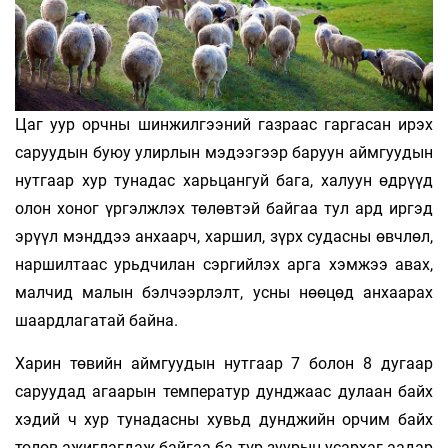
Цаг уур орчны шинжилгээний газраас гаргасан ирэх
саруудын буюу улирлын мэдээгээр баруун аймгуудын
нутгаар хур тунадас харьцангуй бага, халуун өдрүүд
олон хоног үргэлжлэх төлөвтэй байгаа тул ард иргэд
эрүүл мэнддээ анхаарч, харшил, зүрх судасны өвчлөл,
наршилтаас урьдчилан сэргийлэх арга хэмжээ авах,
малчид малын бэлчээрлэлт, усны нөөцөд анхаарах
шаардлагатай байна.
Харин төвийн аймгуудын нутгаар 7 болон 8 дугаар
саруудад агаарын температур дунджаас дулаан байх
хэдий ч хур тунадасны хувьд дунджийн орчим байх
төлөв ажиглагдаж байгаа ба түр зуурын усархаг аадар