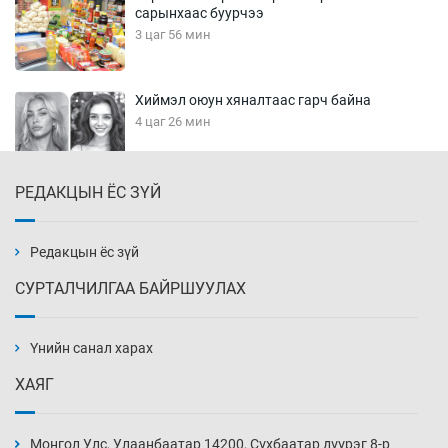
сарынхаас буурчээ
3 цаг 56 мин
Хиймэл оюун хяналтаас гарч байна
4 цаг 26 мин
РЕДАКЦЫН ЁС ЗҮЙ
Эмэгтэйчүүд Бээжин, эрэгтэйчүүд Японд
бэлтгэл базаахаар хилийн дээс алхлаа
4 цаг 56 мин
Редакцын ёс зүй
СУРТАЛЧИЛГАА БАЙРШУУЛАХ
АНУ-ын Цэргийн кибер командлалаын
ажилтнууд амиа хорлох явдал эрс
нэмэгджээ
Үнийн санал харах
5 цаг 4 мин
ХАЯГ
Монголын шигшээ Хонконгийн багийг ялж,
эхний хожлоо авлаа
Монгол Улс, Улаанбаатар 14200, Сүхбаатар дүүрэг 8-р