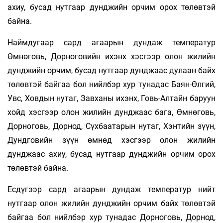
ахиу, бусад нутгаар дунджийн орчим орох төлөвтэй
байна.
Наймдугаар сард агаарын дундаж температур
Өмнөговь, Дорноговийн ихэнх хэсгээр олон жилийн
дунджийн орчим, бусад нутгаар дунджаас дулаан байх
төлөвтэй байгаа бол нийлбэр хур тунадас Баян-Өлгий,
Увс, Ховдын нутаг, Завханы ихэнх, Говь-Алтайн баруун
хойд хэсгээр олон жилийн дунджаас бага, Өмнөговь,
Дорноговь, Дорнод, Сүхбаатарын нутаг, Хэнтийн зүүн,
Дундговийн зүүн өмнөд хэсгээр олон жилийн
дунджаас ахиу, бусад нутгаар дунджийн орчим орох
төлөвтэй байна.
Есдүгээр сард агаарын дундаж температур нийт
нутгаар олон жилийн дунджийн орчим байх төлөвтэй
байгаа бол нийлбэр хур тунадас Дорноговь, Дорнод,