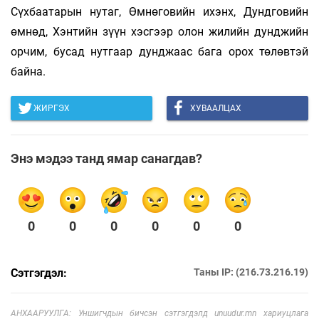
Сүхбаатарын нутаг, Өмнөговийн ихэнх, Дундговийн
өмнөд, Хэнтийн зүүн хэсгээр олон жилийн дунджийн
орчим, бусад нутгаар дунджаас бага орох төлөвтэй
байна.
ЖИРГЭХ
ХУВААЛЦАХ
Энэ мэдээ танд ямар санагдав?
0
0
0
0
0
0
Сэтгэгдэл:
Таны IP: (216.73.216.19)
АНХААРУУЛГА: Уншигчдын бичсэн сэтгэгдэлд unuudur.mn хариуцлага