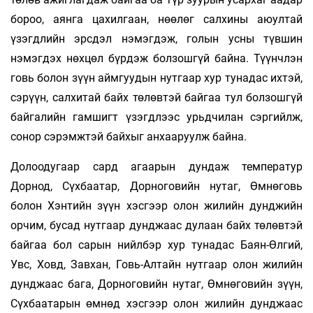
бороо, аянга цахилгаан, нөөлөг салхины аюултай
үзэгдлийн эрсдэл нэмэгдэж, голын усны түвшин
нэмэгдэх нөхцөл бүрдэж болзошгүй байна. Түүнчлэн
говь болон зүүн аймгуудын нутгаар хур тунадас ихтэй,
сэрүүн, салхитай байх төлөвтэй байгаа тул болзошгүй
байгалийн гамшигт үзэгдлээс урьдчилан сэргийлж,
сонор сэрэмжтэй байхыг анхааруулж байна.
Долоодугаар сард агаарын дундаж температур
Дорнод, Сүхбаатар, Дорноговийн нутаг, Өмнөговь
болон Хэнтийн зүүн хэсгээр олон жилийн дунджийн
орчим, бусад нутгаар дунджаас дулаан байх төлөвтэй
байгаа бол сарын нийлбэр хур тунадас Баян-Өлгий,
Увс, Ховд, Завхан, Говь-Алтайн нутгаар олон жилийн
дунджаас бага, Дорноговийн нутаг, Өмнөговийн зүүн,
Сүхбаатарын өмнөд хэсгээр олон жилийн дунджаас