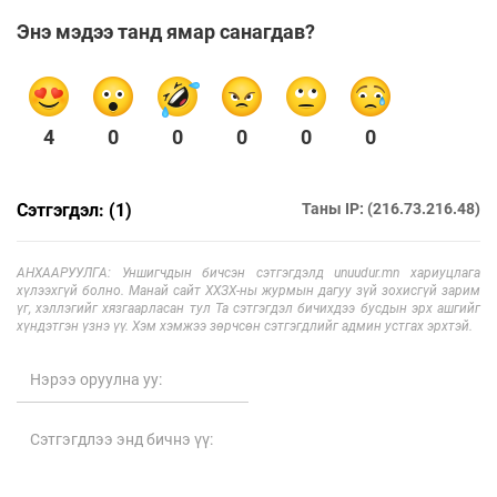
Энэ мэдээ танд ямар санагдав?
4
0
0
0
0
0
Сэтгэгдэл: (1)
Таны IP: (216.73.216.48)
АНХААРУУЛГА: Уншигчдын бичсэн сэтгэгдэлд unuudur.mn хариуцлага
хүлээхгүй болно. Манай сайт ХХЗХ-ны журмын дагуу зүй зохисгүй зарим
үг, хэллэгийг хязгаарласан тул Та сэтгэгдэл бичихдээ бусдын эрх ашгийг
хүндэтгэн үзнэ үү. Хэм хэмжээ зөрчсөн сэтгэгдлийг админ устгах эрхтэй.