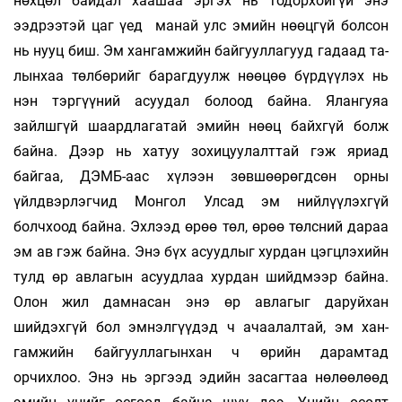
нөхцөл байдал хаашаа эргэх нь тодорхойгүй энэ
ээдрээтэй цаг үед манай улс эмийн нөөцгүй болсон
нь нууц биш. Эм хангамжийн байгууллагууд гадаад та­
лынхаа төлбөрийг барагдуулж нөөцөө бүрдүүлэх нь
нэн тэргүүний асуудал болоод байна. Ялангуяа
зайлшгүй шаардлагатай эмийн нөөц байхгүй болж
байна. Дээр нь хатуу зохицуулалттай гэж яриад
байгаа, ДЭМБ-аас хүлээн зөвшөөрөгдсөн орны
үйлдвэрлэгчид Монгол Улсад эм нийлүүлэхгүй
болчхоод байна. Эхлээд өрөө төл, өрөө төлсний дараа
эм ав гэж байна. Энэ бүх асуудлыг хурдан цэгцлэхийн
тулд өр авлагын асуудлаа хурдан шийдмээр байна.
Олон жил дамнасан энэ өр авлагыг даруйхан
шийдэхгүй бол эмнэлгүүдэд ч ачаалалтай, эм хан­
гамжийн байгууллагынхан ч өрийн дарамтад
орчихлоо. Энэ нь эргээд эдийн засагтаа нөлөөлөөд