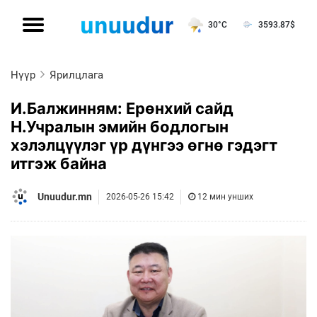
30°C
3593.87
$
Нүүр
Ярилцлага
И.Балжинням: Ерөнхий сайд
Н.Учралын эмийн бодлогын
хэлэлцүүлэг үр дүнгээ өгнө гэдэгт
итгэж байна
Unuudur.mn
2026-05-26 15:42
12 мин унших