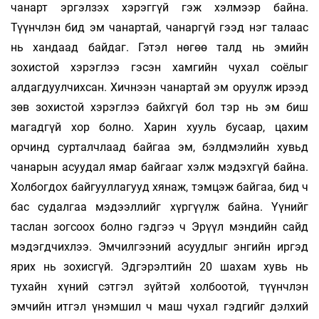
чанарт эргэлзэх хэрэггүй гэж хэлмээр байна.
Түүнчлэн бид эм чанартай, чанаргүй гээд нэг талаас
нь хандаад байдаг. Гэтэл нөгөө талд нь эмийн
зохистой хэрэглээ гэсэн хамгийн чухал соёлыг
алдагдуулчихсан. Хичнээн чанартай эм оруулж ирээд
зөв зохистой хэрэглээ байхгүй бол тэр нь эм биш
магадгүй хор болно. Харин хууль бусаар, цахим
орчинд сурталчлаад байгаа эм, бэлдмэлийн хувьд
чанарын асуудал ямар байгааг хэлж мэдэхгүй байна.
Холбогдох байгууллагууд хянаж, тэмцэж байгаа, бид ч
бас судалгаа мэдээллийг хүргүүлж байна. Үүнийг
таслан зогсоох болно гэдгээ ч Эрүүл мэндийн сайд
мэдэгдчихлээ. Эмчилгээний асуудлыг энгийн иргэд
ярих нь зохисгүй. Эдгэрэлтийн 20 шахам хувь нь
тухайн хүний сэтгэл зүйтэй холбоотой, түүнчлэн
эмчийн итгэл үнэмшил ч маш чухал гэдгийг дэлхий