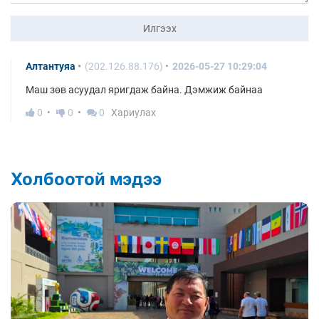
Илгээх
Алтантуяа
(202.126.88.176)
2026-05-27 10:29:04
Маш зөв асуудал яригдаж байна. Дэмжиж байнаа
0
0
0
Хариулах
Холбоотой мэдээ