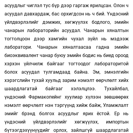
асуудлыг чиглэл тус бүр дээр гаргаж ярилцсан. Олон ч
асуудал давхардаж, бас орхигдсон нь ч бий. Үндэсний
үйлдвэрлэлийг дэмжих, хөгжүүлэх бодлого, эмийн
чанарын лабораторийн асуудал. Чанарын хяналтын
тогтолцоон дээр хамгийн чухал зүйл нь мэдээж
лаборатори. Чанарын хяналтаасаа гадна эмийн
биоэквивалент чанар буюу эмийн бодис нь биед ороод
хэрхэн үйлчилж байгааг тогтоодог лабораторитой
болох асуудал тулгамдаад байна. Эм, эмнэлгийн
хэрэгслийн тухай хуульд зарим нэмэлт өөрчлөлт хийх
шаардлагатай байгааг хэлэлцлээ. Тухайлбал,
үндэсний Фармакопейнг хуулиар хүлээн зөвшөөрөх
нэмэлт өөрчлөлт нэн тэргүүнд хийж байж, Уламжлалт
эмийг брэнд болгох асуудлыг ярих ёстой. Ер нь
үндэсний үйлдвэрлэлийг хөгжүүлэх, импортын
бүтээгдэхүүнүүдийг орлох, зайлшгүй шаардлагатай