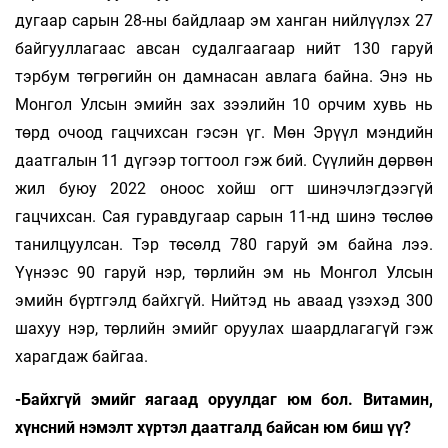
дугаар сарын 28-ны байдлаар эм ханган нийлүүлэх 27
байгууллагаас авсан судалгаагаар нийт 130 гаруй
тэрбум төгрөгийн он дамнасан авлага байна. Энэ нь
Монгол Улсын эмийн зах зээлийн 10 орчим хувь нь
төрд очоод гацчихсан гэсэн үг. Мөн Эрүүл мэндийн
даатгалын 11 дүгээр тогтоол гэж бий. Сүүлийн дөрвөн
жил буюу 2022 оноос хойш огт шинэчлэгдээгүй
гацчихсан. Сая гуравдугаар сарын 11-нд шинэ төслөө
танилцуулсан. Тэр төсөлд 780 гаруй эм байна лээ.
Үүнээс 90 гаруй нэр, төрлийн эм нь Монгол Улсын
эмийн бүртгэлд байхгүй. Нийтэд нь аваад үзэхэд 300
шахуу нэр, төрлийн эмийг оруулах шаардлагагүй гэж
харагдаж байгаа.
-Байхгүй эмийг яагаад оруулдаг юм бол. Витамин,
хүнсний нэмэлт хүртэл даатгалд байсан юм биш үү?