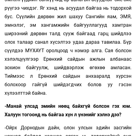
рүүгээ чихдэг. Яг хэнд нь асуудал байгаа нь тодорхой
бус. Сүүлийн дөрвөн жил шахуу Сангийн яам, ЭМЯ,
эмнэлэг, эм хангамжийн байгууллагууд хамтран
ширээний дөрвөн талд сууж байгаад гарц шийдлээ
олох талаар санал хүсэлтээ удаа дараа тавилаа. Бүр
сүүлдээ МҮХАҮТ оролцоод ч нэмэр алга. Сая болсон
хэлэлцүүлгээр Ерөнхий сайдын ажлын албанаас
зохион байгуулж, шийдвэрлэж өгөхөө амласан.
Тиймээс л Ерөнхий сайдын анхааралд хүрсэн
болохоор гайгүй шийдэгдчих болов уу гэсэн
хүлээлттэй байна.
-Манай улсад эмийн нөөц байхгүй болсон гэх юм.
Халуун тогоонд нь байгаа хүн л үнэнийг хэлнэ дээ?
-Ойрх Дорнодын дайн, олон улсын эдийн засгийн