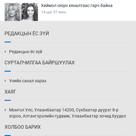
Хиймэл оюун хяналтаас гарч байна
14 цаг 37 мин
РЕДАКЦЫН ЁС ЗҮЙ
Эмэгтэйчүүд Бээжин, эрэгтэйчүүд Японд
бэлтгэл базаахаар хилийн дээс алхлаа
15 цаг 7 мин
Редакцын ёс зүй
СУРТАЛЧИЛГАА БАЙРШУУЛАХ
АНУ-ын Цэргийн кибер командлалаын
ажилтнууд амиа хорлох явдал эрс
нэмэгджээ
Үнийн санал харах
15 цаг 15 мин
ХАЯГ
Монголын шигшээ Хонконгийн багийг ялж,
эхний хожлоо авлаа
Монгол Улс, Улаанбаатар 14200, Сүхбаатар дүүрэг 8-р
15 цаг 37 мин
хороо, Алтангэрэлийн гудамж, Улаанбаатар зочид буудал
ХОЛБОО БАРИХ
Техникийн өндөр үзүүлэлттэй агаарын хөлөг