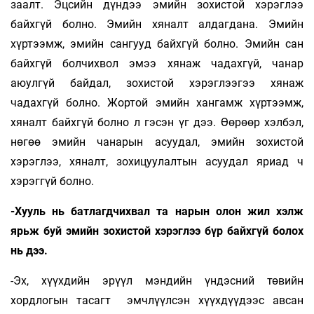
заалт. Эц­сийн дүндээ эмийн зохистой хэ­рэг­лээ
байхгүй болно. Эмийн хяналт алдагдана. Эмийн
хүртээмж, эмийн сангууд байхгүй болно. Эмийн сан
байхгүй болчихвол эмээ хянаж чадахгүй, чанар
аюулгүй байдал, зохистой хэрэглээгээ хянаж
чадахгүй болно. Жортой эмийн хангамж хүртээмж,
хяналт байхгүй болно л гэсэн үг дээ. Өөрөөр хэлбэл,
нөгөө эмийн чанарын асуудал, эмийн зохистой
хэрэглээ, хяналт, зохицуулалтын асуудал яриад ч
хэрэггүй болно.
-Хууль нь батлагдчихвал та нарын олон жил хэлж
ярьж буй эмийн зохистой хэрэглээ бүр байхгүй болох
нь дээ.
-Эх, хүүхдийн эрүүл мэндийн үндэсний төвийн
хордлогын тасагт эмчлүүлсэн хүүхдүүдээс авсан