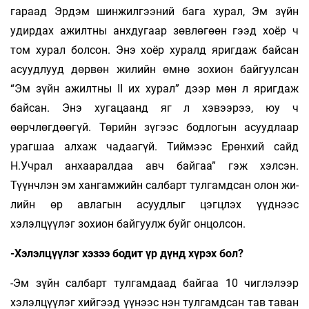
гараад Эрдэм шинжилгээний бага хурал, Эм зүйн
удирдах ажилтны анхдугаар зөвлөгөөн гээд хоёр ч
том хурал болсон. Энэ хоёр хуралд яригдаж байсан
асуудлууд дөрвөн жилийн өмнө зохион байгуулсан
“Эм зүйн ажилтны II их хурал” дээр мөн л яригдаж
байсан. Энэ хугацаанд яг л хэвээрээ, юу ч
өөрчлөгдөөгүй. Төрийн зүгээс бодлогын асуудлаар
урагшаа алхаж чадаагүй. Тиймээс Ерөнхий сайд
Н.Учрал анхааралдаа авч байгаа” гэж хэлсэн.
Түүнчлэн эм хангамжийн салбарт тулгамдсан олон жи­
лийн өр авлагын асуудлыг цэгцлэх үүднээс
хэлэлцүүлэг зохион байгуулж буйг онцолсон.
-Хэлэлцүүлэг хэзээ бодит үр дүнд хүрэх бол?
-Эм зүйн салбарт тулгамдаад бай­гаа 10 чиглэлээр
хэлэлцүүлэг хийгээд үүнээс нэн тулгамдсан тав таван