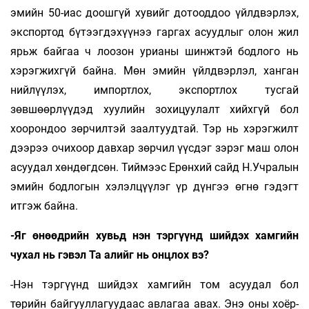
эмийн 50-иас доошгүй хувийг дотооддоо үйлдвэрлэх,
экспортод бүтээгдэхүүнээ гаргах асуудлыг олон жил
ярьж байгаа ч лоозон урианы шинж­тэй бодлого нь
хэрэгжихгүй байна. Мөн эмийн үйлдвэрлэл, ханган
нийлүүлэх, импортлох, экспортлох тусгай
зөвшөөрлүүдэд хуулийн зохицуулалт хийхгүй бол
хоорондоо зөрчилтэй заалтуудтай. Тэр нь хэрэгжилт
дээрээ очихоор давхар зөрчил үүсдэг зэрэг маш олон
асуудал хөндөгдсөн. Тиймээс Ерөнхий сайд Н.Учралын
эмийн бодлогын хэлэлцүүлэг үр дүнгээ өгнө гэдэгт
итгэж байна.
-Яг өнөөдрийн хувьд нэн тэргүүнд шийдэх хамгийн
чухал нь гэвэл Та алийг нь онцлох вэ?
-Нэн тэргүүнд шийдэх хамгийн том асуудал бол
төрийн байгууллагуудаас авлагаа авах. Энэ оны хоёр­­