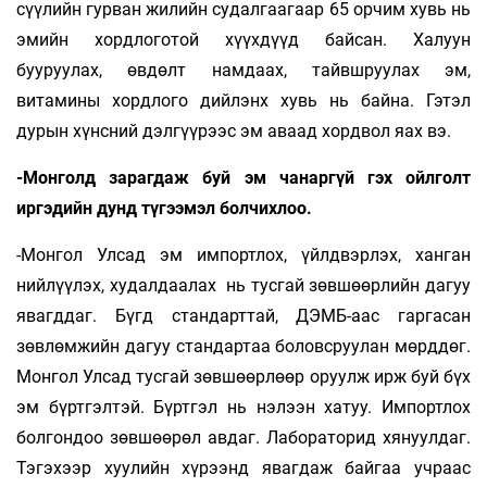
сүүлийн гурван жилийн судалгаагаар 65 орчим хувь нь
эмийн хордлоготой хүүхдүүд байсан. Халуун
бууруулах, өвдөлт нам­даах, тайвшруулах эм,
витамины хорд­лого дийлэнх хувь нь байна. Гэтэл
дурын хүнсний дэлгүүрээс эм аваад хордвол яах вэ.
-Монголд зарагдаж буй эм чанаргүй гэх ойлголт
иргэдийн дунд түгээмэл болчихлоо.
-Монгол Улсад эм импортлох, үйлдвэрлэх, ханган
нийлүүлэх, худалдаалах нь тусгай зөвшөөрлийн дагуу
явагддаг. Бүгд стандарттай, ДЭМБ-аас гаргасан
зөвлөмжийн дагуу стандартаа боловсруулан мөрддөг.
Монгол Улсад тусгай зөвшөөрлөөр оруулж ирж буй бүх
эм бүртгэлтэй. Бүртгэл нь нэлээн хатуу. Импортлох
болгондоо зөвшөөрөл авдаг. Лабораторид хянуулдаг.
Тэгэхээр хуулийн хүрээнд явагдаж байгаа учраас