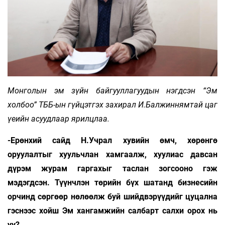
Монголын эм зүйн байгууллагуудын нэгдсэн “Эм
холбоо” ТББ-ын гүйцэтгэх захирал И.Балжиннямтай цаг
үеийн асуудлаар ярилцлаа.
-Ерөнхий сайд Н.Учрал хувийн өмч, хөрөнгө
оруулалтыг хуульчлан хамгаалж, хуулиас давсан
дүрэм журам гаргахыг таслан зогсооно гэж
мэдэгдсэн. Түүнчлэн төрийн бүх шатанд бизнесийн
орчинд сөргөөр нөлөөлж буй шийдвэрүүдийг цуцална
гэснээс хойш Эм хангамжийн салбарт салхи орох нь
уу?