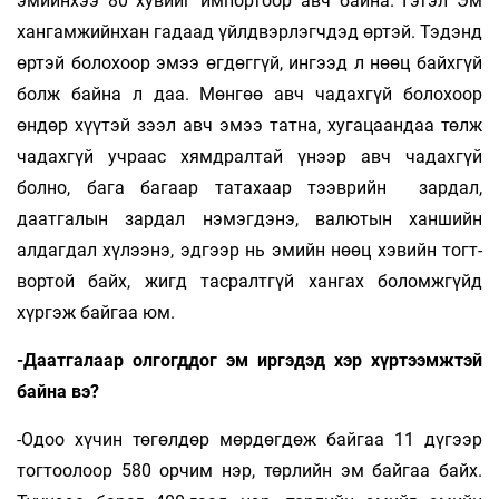
эмийнхээ 80 хувийг импортоор авч байна. Гэтэл Эм
хангамжийнхан гадаад үйлдвэрлэгчдэд өртэй. Тэдэнд
өртэй болохоор эмээ өгдөггүй, ингээд л нөөц байхгүй
болж байна л даа. Мөнгөө авч чадахгүй болохоор
өндөр хүүтэй зээл авч эмээ татна, хугацаандаа төлж
чадахгүй учраас хямдралтай үнээр авч чадахгүй
болно, бага багаар татахаар тээврийн зардал,
даатгалын зардал нэмэгдэнэ, валютын ханшийн
алдагдал хүлээнэ, эдгээр нь эмийн нөөц хэвийн тогт­
вортой байх, жигд тасралтгүй хангах боломжгүйд
хүргэж байгаа юм.
-Даатгалаар олгогддог эм иргэдэд хэр хүртээмжтэй
байна вэ?
-Одоо хүчин төгөлдөр мөрдөгдөж байгаа 11 дүгээр
тогтоолоор 580 орчим нэр, төрлийн эм байгаа байх.