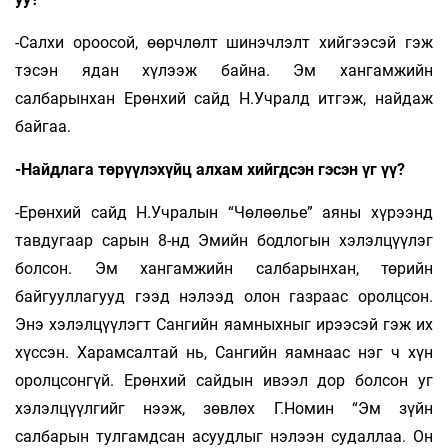
-Салхи ороосой, өөрчлөлт шинэчлэлт хийгээсэй гэж
тэсэн ядан хүлээж байна. Эм хангамжийн
салбарынхан Ерөнхий сайд Н.Учралд итгэж, найдаж
байгаа.
-Найдлага төрүүлэхүйц алхам хийгдсэн гэсэн үг үү?
-Ерөнхий сайд Н.Учралын “Чөлөөлье” аяны хүрээнд
тавдугаар сарын 8-нд Эмийн бодлогын хэлэлцүүлэг
болсон. Эм хангамжийн салбарынхан, төрийн
байгууллагууд гээд нэлээд олон газраас оролцсон.
Энэ хэлэлцүүлэгт Сангийн яамныхныг ирээсэй гэж их
хүссэн. Харамсалтай нь, Сангийн яамнаас нэг ч хүн
оролцсонгүй. Ерөнхий сайдын ивээл дор болсон уг
хэлэлцүүлгийг нээж, зөвлөх Г.Номин “Эм зүйн
салбарын тулгамдсан асуудлыг нэлээн судаллаа. Он