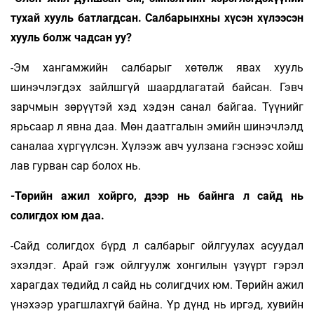
тухай хууль батлагдсан. Салбарынхны хүсэн хүлээсэн
хууль болж чадсан уу?
-Эм хангамжийн салбарыг хөтөлж явах хууль
шинэчлэгдэх зайлшгүй шаардлагатай байсан. Гэвч
зарчмын зөрүүтэй хэд хэдэн санал байгаа. Түүнийг
ярьсаар л явна даа. Мөн даатгалын эмийн шинэчлэлд
саналаа хүргүүлсэн. Хүлээж авч уулзана гэснээс хойш
лав гурван сар болох нь.
-Төрийн ажил хойрго, дээр нь байнга л сайд нь
солигдох юм даа.
-Сайд солигдох бүрд л салбарыг ойл­гуулах асуудал
эхэлдэг. Арай гэж ойлгуулж хонгилын үзүүрт гэрэл
харагдах төдийд л сайд нь солигдчих юм. Төрийн ажил
үнэ­хээр урагшлахгүй байна. Үр дүнд нь иргэд, хувийн