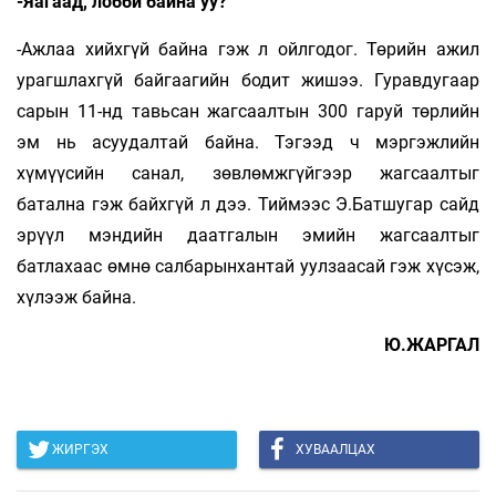
-Яагаад, лобби байна уу?
-Ажлаа хийхгүй байна гэж л ойлгодог. Төрийн ажил
урагшлахгүй байгаагийн бодит жишээ. Гуравдугаар
сарын 11-нд тавьсан жагсаалтын 300 гаруй төрлийн
эм нь асуудалтай байна. Тэгээд ч мэр­гэжлийн
хүмүүсийн санал, зөвлөмжгүйгээр жагсаалтыг
батална гэж байхгүй л дээ. Тий­мээс Э.Батшугар сайд
эрүүл мэндийн даатгалын эмийн жагсаалтыг
батлахаас өмнө салбарынхантай уулзаасай гэж хүсэж,
хүлээж байна.
Ю.ЖАРГАЛ
ЖИРГЭХ
ХУВААЛЦАХ