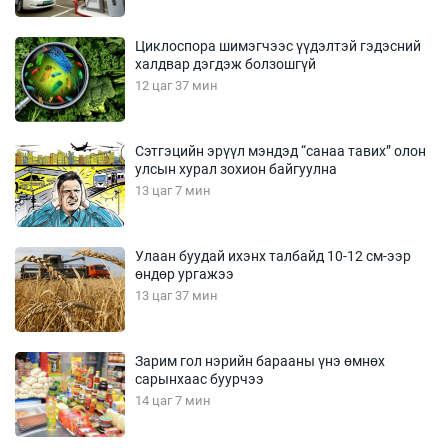
Циклоспора шимэгчээс үүдэлтэй гэдэсний
халдвар дэгдэж болзошгүй
12 цаг 37 мин
Сэтгэцийн эрүүл мэндэд “санаа тавих” олон
улсын хурал зохион байгуулна
13 цаг 7 мин
Улаан буудай ихэнх талбайд 10-12 см-ээр
өндөр ургажээ
13 цаг 37 мин
Зарим гол нэрийн барааны үнэ өмнөх
сарынхаас буурчээ
14 цаг 7 мин