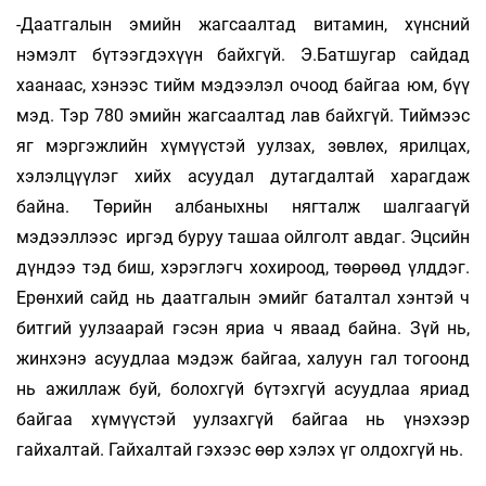
-Даатгалын эмийн жагсаалтад витамин, хүнсний
нэмэлт бүтээгдэхүүн байхгүй. Э.Батшугар сайдад
хаанаас, хэнээс тийм мэдээлэл очоод байгаа юм, бүү
мэд. Тэр 780 эмийн жагсаалтад лав байхгүй. Тиймээс
яг мэргэжлийн хүмүүстэй уулзах, зөвлөх, ярилцах,
хэлэлцүүлэг хийх асуудал дутагдалтай харагдаж
байна. Төрийн албаныхны нягталж шалгаагүй
мэдээллээс иргэд буруу ташаа ойлголт авдаг. Эцсийн
дүндээ тэд биш, хэрэглэгч хохироод, төө­рөөд үлддэг.
Ерөнхий сайд нь даатгалын эмийг баталтал хэнтэй ч
битгий уулзаарай гэсэн яриа ч яваад байна. Зүй нь,
жинхэнэ асуудлаа мэ­дэж байгаа, халуун гал тогоонд
нь ажиллаж буй, болохгүй бүтэхгүй асуудлаа яриад
байгаа хүмүүстэй уулзахгүй байгаа нь үнэхээр
гайхалтай. Гайхалтай гэхээс өөр хэлэх үг олдохгүй нь.