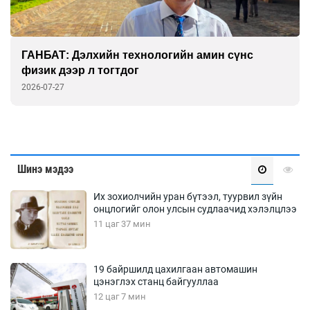
ГАНБАТ: Дэлхийн технологийн амин сүнс
физик дээр л тогтдог
2026-07-27
Шинэ мэдээ
Их зохиолчийн уран бүтээл, туурвил зүйн
онцлогийг олон улсын судлаачид хэлэлцлээ
11 цаг 37 мин
19 байршилд цахилгаан автомашин
цэнэглэх станц байгууллаа
12 цаг 7 мин