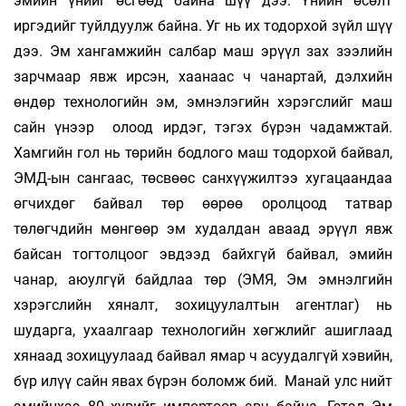
эмийн үнийг өсгөөд байна шүү дээ. Үнийн өсөлт
иргэдийг туйлдуулж байна. Уг нь их тодорхой зүйл шүү
дээ. Эм хангамжийн салбар маш эрүүл зах зээлийн
зарчмаар явж ирсэн, хаанаас ч чанартай, дэлхийн
өндөр технологийн эм, эмнэлэгийн хэрэгслийг маш
сайн үнээр олоод ирдэг, тэгэх бүрэн чадамжтай.
Хамгийн гол нь төрийн бодлого маш тодорхой байвал,
ЭМД-ын сангаас, төсвөөс санхүүжилтээ хугацаандаа
өгчихдөг байвал төр өөрөө оролцоод татвар
төлөгчдийн мөнгөөр эм худалдан аваад эрүүл явж
байсан тогтолцоог эвдээд байхгүй байвал, эмийн
чанар, аюулгүй байдлаа төр (ЭМЯ, Эм эмнэлгийн
хэрэгслийн хяналт, зохицуулалтын агентлаг) нь
шударга, ухаалгаар технологийн хөгжлийг ашиглаад
хянаад зохицуулаад байвал ямар ч асуудалгүй хэвийн,
бүр илүү сайн явах бүрэн боломж бий. Манай улс нийт