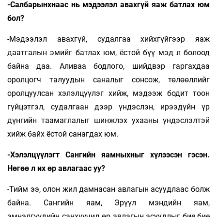
-Салбарынхнаас нь мэдээлэл авахгүй яаж батлах юм
бол?
-Мэдээлэл авахгүй, судалгаа хийхгүйгээр яаж
даатгалын эмийг батлах юм, ёстой бүү мэд л болоод
байна даа. Аливаа бодлого, шийдвэр гаргахдаа
оролцогч талуудын саналыг сонсож, төлөөллийг
оролцуулсан хэлэлцүүлэг хийж, мэдээж бодит тоон
гүйцэтгэл, судалгаан дээр үндэслэн, ирээдүйн үр
дүнгийн таамаглалыг шинжлэх ухааны үндэслэлтэй
хийж байх ёстой санагдах юм.
-Хэлэлцүүлэгт Сангийн яамныхныг хүлээсэн гэсэн.
Нөгөө л их өр авлагаас уу?
-Тийм ээ, олон жил дамнасан авлагын асуудлаас болж
байна. Сангийн яам, Эрүүл мэндийн яам,
эмнэлгүүдийн санхүүчид өр авлагын асуудлыг бие бие