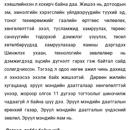
хэвшлийнхэн л хохирч байна даа. Жишээ нь, дотоодын
эм, эмнэлгийн хэрэгслийн үйлдвэрүүдийн түүхий эд,
тоног төхөөрөмжийг гаалийн өртгөөс чөлөөлөх,
хөнгөлөлттэй зээл, тусламжид хамруулах, төрөөс
санхүүгийн тодорхой дэмжлэг үзүүлэх, төсөл
хөтөлбөрүүдэд хамруулахаар яамны дэргэдэх
Шинжлэх ухаан, технологийн зөвлөлөөр нь
дэмжигдээд эцсийн дүгнэлт гарах гэж байтал сайд
солигдчихсон. Тэгээд л одоо нөгөө ажил чинь дахиад
л эхнээсээ эхэлж байх жишээтэй. Дөрвөн жилийн
хугацаанд эрүүл мэндийн даатгалаар хөнгөлөлттэй
үнээр, жороор олгох 11 дүгээр тогтоолыг шинэчилж
чадаагүй л байна шүү дээ. Эрүүл мэн­дийн даатгалын
ерөнхий газар, Эрүүл мэндийн даатгалын үндэсний
зөвлөл, Эрүүл мэндийн яам нь.