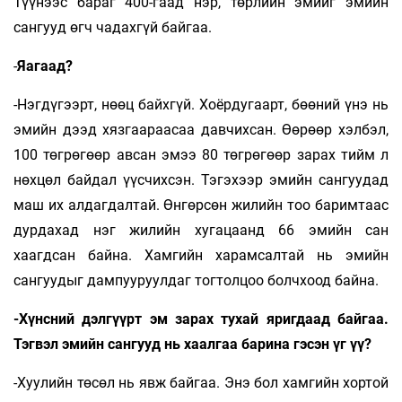
Түүнээс бараг 400-гаад нэр, төрлийн эмийг эмийн
сангууд өгч чадахгүй байгаа.
-
Яагаад?
-Нэгдүгээрт, нөөц байхгүй. Хоёрдугаарт, бөөний үнэ нь
эмийн дээд хязгаараасаа давчихсан. Өөрөөр хэлбэл,
100 төгрөгөөр авсан эмээ 80 төгрөгөөр зарах тийм л
нөхцөл байдал үүсчихсэн. Тэгэхээр эмийн сангуудад
маш их алдагдалтай. Өнгөрсөн жилийн тоо баримтаас
дурдахад нэг жилийн хугацаанд 66 эмийн сан
хаагдсан байна. Хамгийн харамсалтай нь эмийн
сангуудыг дампууруулдаг тогтолцоо болчхоод байна.
-Хүнсний дэлгүүрт эм зарах тухай яригдаад байгаа.
Тэгвэл эмийн сангууд нь хаалгаа барина гэсэн үг үү?
-Хуулийн төсөл нь явж байгаа. Энэ бол хамгийн хортой