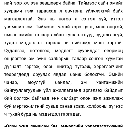
нийтээр хүлээн зөвшөөрч байна. Тиймээс сайн эмийг
хуурамч гэж тараахад л өвчтөнд үйлчлэхгүй байх
магадлалтай. Энэ нь нөгөө л сэтгэл зүй, итгэл
үнэмшил юм. Тиймээс тусгай хэрэгцээт, маш онцгой,
эмзэг эмийн талаар албан тушаалтнууд судалгаагүй,
худал мэдээлэл тараах нь нийгэмд маш хортой.
Судалгаа, нотолгоо, мэдлэгт суурилдаг өвөрмөц
онцлогтой эм зүйн салбарын талаар хөнгөн хуумгай
дүгнэлт гаргаж, олон нийтэд түгээж, хэрэглэгчийг
төөрөгдөлд оруулах явдал байж болохгүй. Эмийн
чанар, аюулгүй байдал, эм хангамжийн
байгууллагуудын үйл ажиллагаанд эргэлзэх байдлыг
бий болгож байгаад энэ салбарт олон жил ажиллаж
буй мэргэжилтний хувьд санаа зовж, холбооны зүгээс
ч тухай бүрд нь мэдэгдэл гаргадаг.
-Олон жил дуншсан Эм, эмнэлгийн хэрэглэгдэхүүний