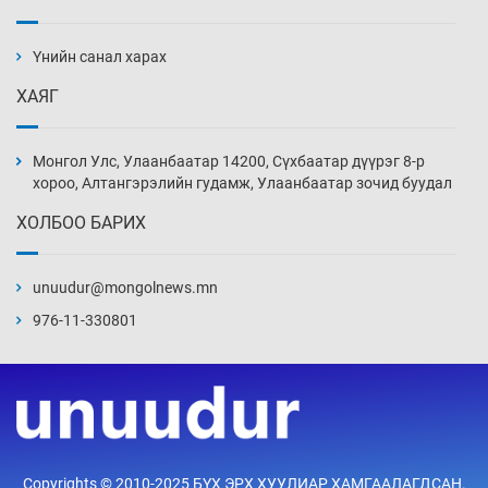
Ж.Лхагвабат өсвөр үеийнхний ДАШТ-ийг
дэнсэлнэ
Үнийн санал харах
10 цаг 21 мин
ХАЯГ
Иран тэсэж үлдсэн ч удаан хугацаанд хүнд
үеийг туулна
Монгол Улс, Улаанбаатар 14200, Сүхбаатар дүүрэг 8-р
10 цаг 51 мин
хороо, Алтангэрэлийн гудамж, Улаанбаатар зочид буудал
ХОЛБОО БАРИХ
Боловсролын зээлийн сангаар гадаадад
суралцагчдын амьжиргааны зардлын
хэмжээг шинэчлэн тогтоох нь
unuudur@mongolnews.mn
11 цаг 21 мин
976-11-330801
Монголын баг Абу Дабид медалийн хур
буулгаж байна
11 цаг 51 мин
Б.Учрал, Ё.Пүрэвдаш нар Азийн АШТ-д
Copyrights © 2010-2025 БҮХ ЭРХ ХУУЛИАР ХАМГААЛАГДСАН.