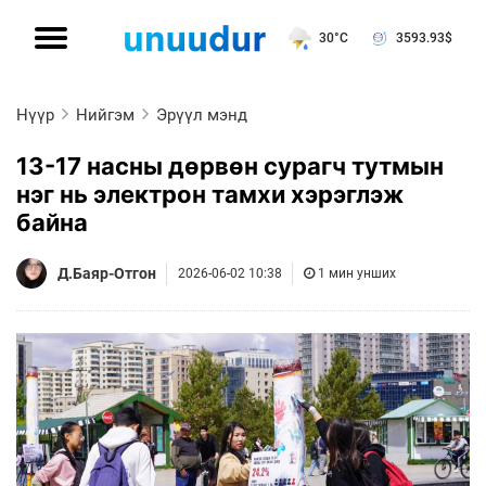
30°C
3593.93
$
Нүүр
Нийгэм
Эрүүл мэнд
13-17 насны дөрвөн сурагч тутмын
нэг нь электрон тамхи хэрэглэж
байна
Д.Баяр-Отгон
2026-06-02 10:38
1 мин унших