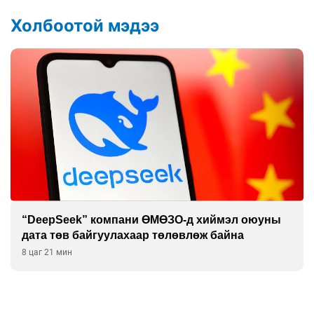
Холбоотой мэдээ
“DeepSeek” компани ӨМӨЗО-д хиймэл оюуны
дата төв байгуулахаар төлөвлөж байна
8 цаг 21 мин