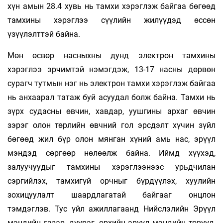
хүн амын 28.4 хувь нь тамхи хэрэглэж байгаа бөгөөд
тамхины хэрэглээ сүүлийн жилүүдэд өссөн
үзүүлэлттэй байна.
Мөн өсвөр насныхны дунд электрон тамхины
хэрэглээ эрчимтэй нэмэгдэж, 13-17 насны дөрвөн
сурагч тутмын нэг нь электрон тамхи хэрэглэж байгаа
нь анхаарал татаж буй асуудал болж байна. Тамхи нь
зүрх судасны өвчин, хавдар, уушгины архаг өвчин
зэрэг олон төрлийн өвчний гол эрсдэлт хүчин зүйл
бөгөөд жил бүр олон мянган хүний амь нас, эрүүл
мэндэд сөргөөр нөлөөлж байна. Иймд хүүхэд,
залуучуудыг тамхины хэрэглээнээс урьдчилан
сэргийлэх, тамхигүй орчныг бүрдүүлэх, хуулийн
зохицуулалт шаардлагатай байгааг онцлон
тэмдэглэв. Тус үйл ажиллагаанд Нийслэлийн Эрүүл
мэндийн газар, дүүрэг, өрхийн эрүүл мэндийн төвүүд,