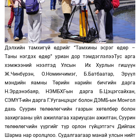
Дэлхийн тамхигүй өдрийг “Тамхины эсрэг өдөр –
Таны нэгдэх өдөр” уриан дор тэмдэглэлээТус арга
хэмжээний нээлтэд Улсын Их Хурлын гишүүн
Ж.Чинбүрэн, О.Номинчимэг, Б.Батбаатар, Эрүүл
мэндийн яамны Төрийн нарийн бичгийн дарга
Н.Эрдэнэбаяр, НЭМБХГ-ын дарга Б.Цэцэгсайхан,
СЭМҮТ-ийн дарга Г.Ууганцэцэг болон ДЭМБ-ын Монгол
дахь Суурин төлөөлөгчийн газрын хөтөлбөр болон
захиргааны үйл ажиллагаа хариуцсан ажилтан, Суурин
төлөөлөгчийн үүргийг түр орлон гүйцэтгэгч Дийпак
Шарма нар оролцлоо. Судалгаагаар манай улсын нийт