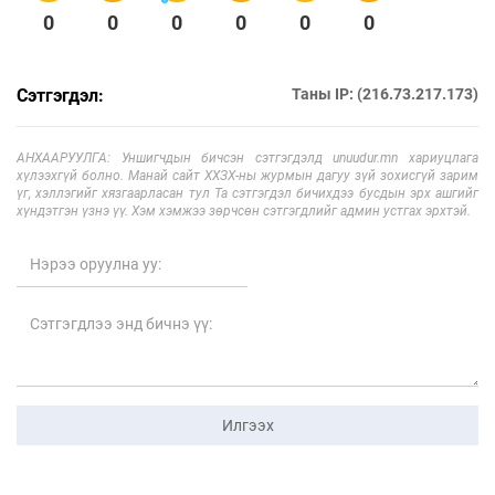
0
0
0
0
0
0
Сэтгэгдэл:
Таны IP: (216.73.217.173)
АНХААРУУЛГА: Уншигчдын бичсэн сэтгэгдэлд unuudur.mn хариуцлага
хүлээхгүй болно. Манай сайт ХХЗХ-ны журмын дагуу зүй зохисгүй зарим
үг, хэллэгийг хязгаарласан тул Та сэтгэгдэл бичихдээ бусдын эрх ашгийг
хүндэтгэн үзнэ үү. Хэм хэмжээ зөрчсөн сэтгэгдлийг админ устгах эрхтэй.
Илгээх