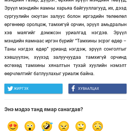
Эрүүл мэндийн яамны харьяа байгууллагууд, их, дээд
сургуулийн оюутан залуус болон иргэдийн төлөөлөл
өргөнөөр оролцож, тамхигүй орчин, эрүүл амьдралын
хэв маягийг дэмжсэн уриалгад нэгдэв. Эрүүл
мэндийн яамнаас иргэн бүрийг “Тамхины эсрэг өдөр –
Таны нэгдэх өдөр” урианд нэгдэж, эрүүл сонголтыг
хэвшүүлэн, хүүхэд залуучуудаа тамхигүй орчинд
өсгөхөд тамхины хяналтын тухай хуулийн нэмэлт
өөрчлөлтийг батлуулахыг уриалж байна.
ЖИРГЭХ
ХУВААЛЦАХ
Энэ мэдээ танд ямар санагдав?