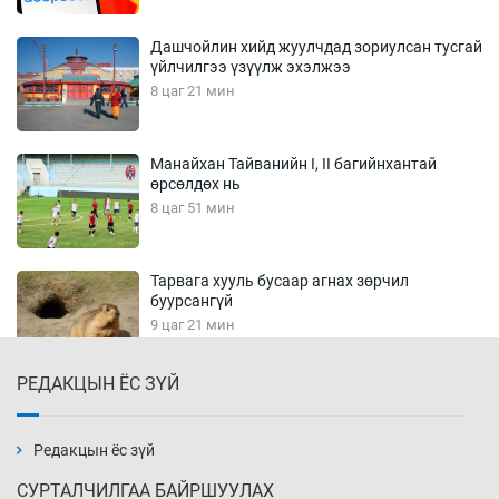
Дашчойлин хийд жуулчдад зориулсан тусгай
үйлчилгээ үзүүлж эхэлжээ
8 цаг 21 мин
Манайхан Тайванийн I, II багийнхантай
өрсөлдөх нь
8 цаг 51 мин
Тарвага хууль бусаар агнах зөрчил
буурсангүй
9 цаг 21 мин
РЕДАКЦЫН ЁС ЗҮЙ
Х.Улам-Өрнөх байр урагшилж, долоод
жагсжээ
9 цаг 51 мин
Редакцын ёс зүй
СУРТАЛЧИЛГАА БАЙРШУУЛАХ