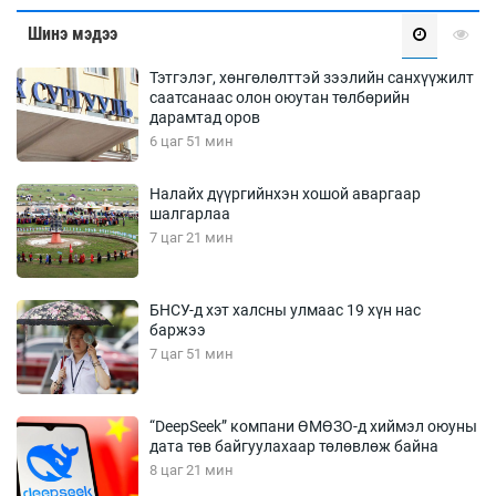
Шинэ мэдээ
Тэтгэлэг, хөнгөлөлттэй зээлийн санхүүжилт
саатсанаас олон оюутан төлбөрийн
дарамтад оров
6 цаг 51 мин
Налайх дүүргийнхэн хошой аваргаар
шалгарлаа
7 цаг 21 мин
БНСУ-д хэт халсны улмаас 19 хүн нас
баржээ
7 цаг 51 мин
“DeepSeek” компани ӨМӨЗО-д хиймэл оюуны
дата төв байгуулахаар төлөвлөж байна
8 цаг 21 мин