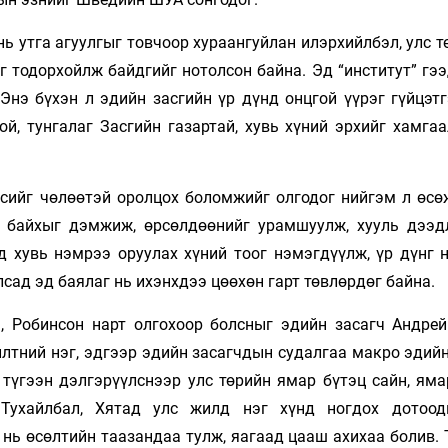
ь утга агуулгыг товчоор хураангуйлан илэрхийлбэл, улс т
г тодорхойлж байдгийг нотолсон байна. Эд “институт” гэ
 Энэ бүхэн л эдийн засгийн үр дүнд онцгой үүрэг гүйцэт
ой, тунгалаг Засгийн газартай, хувь хүний эрхийг хамга
үсийг чөлөөтэй оролцох боломжийг олгодог нийгэм л өсө
й байхыг дэмжиж, өрсөлдөөнийг урамшуулж, хууль дээд
 хувь нэмрээ оруулах хүний тоог нэмэгдүүлж, үр дүнг н
лсад эд баялаг нь ихэнхдээ цөөхөн гарт төвлөрдөг байна.
, Робинсон нарт олгохоор болсныг эдийн засагч Андре
лтний нэг, эдгээр эдийн засагчдын судалгаа макро эдийн
түгээн дэлгэрүүлснээр улс төрийн ямар бүтэц сайн, яма
 Тухайлбал, Хятад улс жилд нэг хүнд ногдох дотоо
 нь өсөлтийн таазандаа тулж, яагаад цааш ахихаа болив.