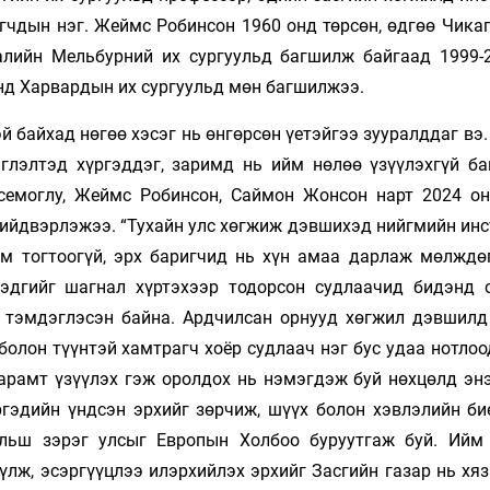
игчдын нэг. Жеймс Робинсон 1960 онд төрсөн, өдгөө Чика
алийн Мельбурний их сургуульд багшилж байгаад 1999-
нд Харвардын их сургуульд мөн багшилжээ.
й байхад нөгөө хэсэг нь өнгөрсөн үетэйгээ зууралддаг вэ
глэлтэд хүргэддэг, заримд нь ийм нөлөө үзүүлэхгүй ба
семоглу, Жеймс Робинсон, Саймон Жонсон нарт 2024 о
ийдвэрлэжээ. “Тухайн улс хөгжиж дэвшихэд нийгмийн инс
м тогтоогүй, эрх баригчид нь хүн амаа дарлаж мөлждө
гэдгийг шагнал хүртэхээр тодорсон судлаачид бидэнд 
тэмдэглэсэн байна. Ардчилсан орнууд хөгжил дэвшилд
болон түүнтэй хамтрагч хоёр судлаач нэг бус удаа нотло
дарамт үзүүлэх гэж оролдох нь нэмэгдэж буй нөхцөлд эн
ргэдийн үндсэн эрхийг зөрчиж, шүүх болон хэвлэлийн би
льш зэрэг улсыг Европын Холбоо буруутгаж буй. Ийм
үлж, эсэргүүцлээ илэрхийлэх эрхийг Засгийн газар нь хя