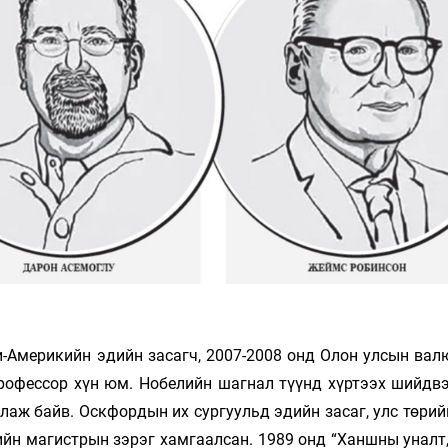
Ханш
Хэрэг з
Эрэлттэй мэдээ
Эрүүл м
Хууль ёс
Хүмүүс
Албаны 
Бусад
Life style
Ярилцл
Зөвлөгөө
Хоймор
Өнөөдрийн тухай
Уншигч-
-Америкийн эдийн засагч, 2007-2008 онд Олон улсын вал
рофессор хүн юм. Нобелийн шагнал түүнд хүртээх шийдвэ
лаж байв. Оскфордын их сургуульд эдийн засаг, улс төри
ийн магистрын зэрэг хамгаалсан. 1989 онд “Ханшны уналт
өл