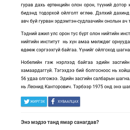
гурав дахь ертөнцийн олон орон, түүний дотор
бидэнд тодорхой ойлголт өглөө. Дэлхий дахин
авч буй гурван эрдэмтэн-судлаачийн онолын ач 
Тэдний ажил улс орон тус бүрт олон нийтийн инс
нийтийн институт нь хүн амаа мөлждөг орнууда
өдөөж сэргээхгүй байгаа. Үүнийг ойлгоход шагн
Нобелийн гэж нэрлээд байгаа эдийн засгий
хамаардаггүй. Тэгэхдээ бий болгосноос нь хойш
56 удаа олгожээ. Эдийн засгийн салбарын шагнал
нь Леонид Канторович. Тэрбээр 1975 онд энэ ша
ЖИРГЭХ
ХУВААЛЦАХ
Энэ мэдээ танд ямар санагдав?