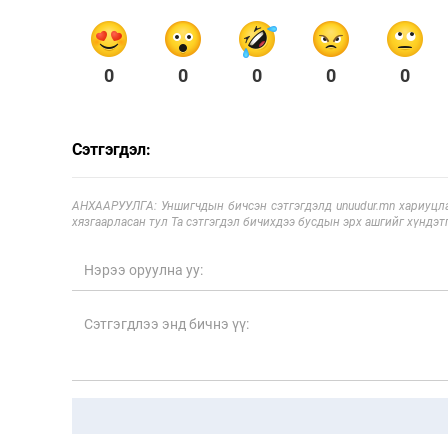
0
0
0
0
0
Сэтгэгдэл:
АНХААРУУЛГА: Уншигчдын бичсэн сэтгэгдэлд unuudur.mn хариуцла
хязгаарласан тул Та сэтгэгдэл бичихдээ бусдын эрх ашгийг хүндэтг