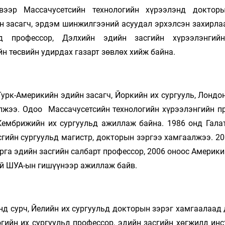
вээр Массачусетсийн технологийн хүрээлэнд доктор
н засагч, эрдэм шинжилгээний асуудал эрхэлсэн захирлаа
нд профессор, Дэлхийн эдийн засгийн хүрээлэнгий
н төсвийн удирдах газарт зөвлөх хийж байна.
Турк-Америкийн эдийн засагч, Йоркийн их сургууль, Лонд
алжээ. Одоо Массачусетсийн технологийн хүрээлэнгийн п
Кембрижийн их сургуульд ажиллаж байна. 1986 онд Гала
сгийн сургуульд магистр, докторын зэргээ хамгаалжээ. 2
га эдийн засгийн салбарт профессор, 2006 оноос Америки
й ШУА-ын гишүүнээр ажиллаж байв.
нд сурч, Йелийн их сургуульд докторын зэрэг хамгаалаад
гийн их сургуульд профессор, эдийн засгийн хөгжилд инс