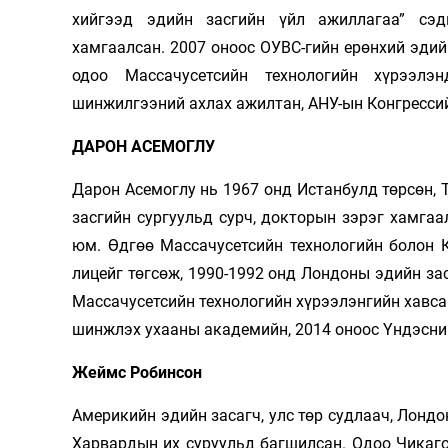
хийгээд эдийн засгийн үйл ажиллагаа” сэд
Олимп 2024
хамгаалсан. 2007 оноос ОУВС-гийн ерөнхий эдий
одоо Массачусетсийн технологийн хүрээлэ
шинжилгээний ахлах ажилтан, АНУ-ын Конгрессий
ДАРОН АСЕМОГЛУ
Дарон Асемоглу нь 1967 онд Истанбулд төрсөн, 
засгийн сургуульд сурч, докторын зэрэг хамга
юм. Өдгөө Массачусетсийн технологийн болон 
лицейг төгсөж, 1990-1992 онд Лондоны эдийн за
Массачусетсийн технологийн хүрээлэнгийн хавсар
шинжлэх ухааны академийн, 2014 оноос Үндэсни
Жеймс Робинсон
Америкийн эдийн засагч, улс төр судлаач, Лондо
Харвардын их суруульд багшилсан. Одоо Чикаго