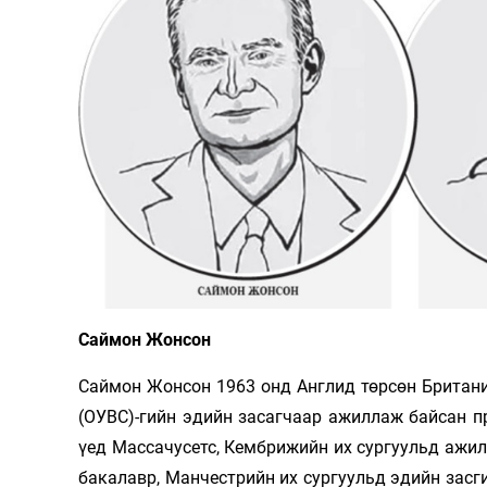
126-гийн НЭГ
Ертөнц
Спорт
Нийгэм
Бөх
Саймон Жонсон
Техник технологи
Сагсан бөмбөг
Шинжлэх ухаан
Хөлбөмбөг
Саймон Жонсон 1963 онд Англид төрсөн Британи
Сонин хачин
Олимпын төрөл
(ОУВС)-гийн эдийн засагчаар ажиллаж байсан п
үед Массачусетс, Кембрижийн их сургуульд ажил
Дэлхийн монгол
Тулааны спорт
бакалавр, Манчестрийн их сургуульд эдийн засг
Олимпын бус төр