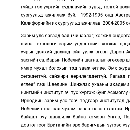
гүйцэтгэх үүргийг судлаачийн хувьд толгой цох
сургуульд ажиллаж буй. 1992-1995 онд Австр
Калифорнийн их сургуульд ажиллав. 2004-2005 о
Зарим улс яагаад баян чинээлэг, хөгжил өндөртэ
шинэ технологи зарим үндэстнийг хөгжил цэцэ
учрыг дэлхий дахинд ойлгуулж өгсөн Дарон А
засгийн салбарын Нобелийн шагналыг өгөхөөр ш
ямар чухал болохыг тэд зааж өглөө. Эмх жура
хөгждөггүй, сайжирч өөрчлөгддөггүй. Яагаад 
өглөө” гэж Шведийн Шинжлэх ухааны академи 
нийгмийн институт ач тус хүргэж буйг Асемоглу 
Өрнөдийн зарим улс төрч тэдгээр институтэд 
Нобелийн шагнал чухам эзнээ олсон гэлтэй. И
байдал руу давшилж байна хэмээн Унгар, По
довтолгоог Британийн эрх баригчдын зүгээс үзү