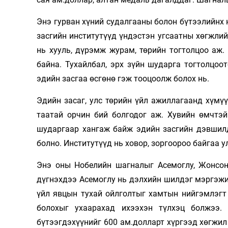
Энэ гурван хүний судалгааны болон бүтээлийнх н
засгийн институтүүд үндэстэн угсаатны хөгжлий
нь хууль, дүрэмж журам, төрийн тогтолцоо аж.
байна. Тухайлбал, эрх зүйн шударга тогтолцоот
эдийн засгаа өсгөнө гэж тооцоолж болох нь.
Эдийн засаг, улс төрийн үйл ажиллагаанд хүмү
таатай орчин бий болгодог аж. Хувийн өмчтэ
шударгаар хангаж байж эдийн засгийн дэвшилд
болно. Институтүүд нь ховор, зоргоороо байгаа у
Энэ оны Нобелийн шагналыг Асемоглу, Жонсон
дүгнэхдээ Асемоглу нь дэлхийн шилдэг мэргэжи
үйл явцын тухай ойлголтыг хамтын нийгэмлэгт 
болохыг ухаарахад ихээхэн түлхэц болжээ.
бүтээгдэхүүнийг 600 ам.долларт хүргээд хөгжил