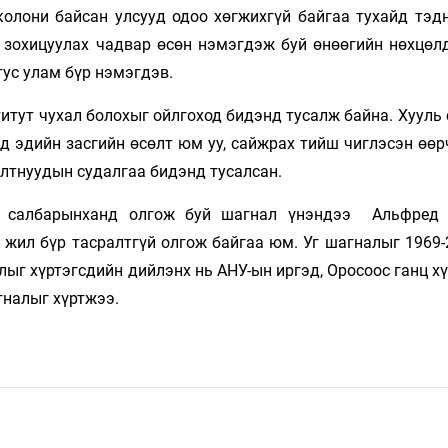
 колони байсан улсууд одоо хөгжихгүй байгаа тухайд тэд
д зохицуулах чадвар өсөн нэмэгдэж буй өнөөгийн нөхцөл
тус улам бүр нэмэгдэв.
титут чухал болохыг ойлгоход бидэнд тусалж байна. Хууль 
д эдийн засгийн өсөлт юм уу, сайжрах тийш чиглэсэн өөр
алтнуудын судалгаа бидэнд тусалсан.
н салбарынханд олгож буй шагнал үнэндээ Альфред
 жил бүр тасралтгүй олгож байгаа юм. Уг шагналыг 1969-
ыг хүртэгсдийн дийлэнх нь АНУ-ын иргэд, Оросоос ганц х
гналыг хүртжээ.