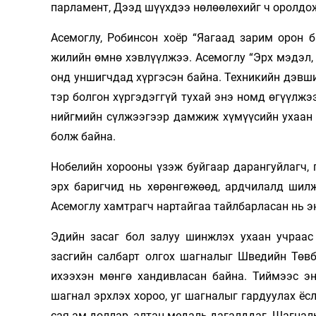
парламент, Дээд шүүхдээ нөлөөлөхийг ч оролдо
Асемоглу, Робинсон хоёр “Яагаад зарим орон б
жилийн өмнө хэвлүүлжээ. Асемоглу “Эрх мэдэл
онд уншигчдад хүргэсэн байна. Техникийн дэвш
тэр болгон хүргэдэггүй тухай энэ номд өгүүлжэ
нийгмийн сүлжээгээр дамжиж хүмүүсийн ухаан 
болж байна.
Нобелийн хорооны үзэж буйгаар дарангуйлагч, 
эрх баригчид нь хөрөнгөжөөд, ардчилалд шил
Асемоглу хамтрагч нартайгаа тайлбарласан нь э
Эдийн засаг бол залуу шинжлэх ухаан учраас
засгийн салбарт олгох шагналыг Шведийн Төвб
ихээхэн мөнгө хандивласан байна. Тиймээс э
шагнал эрхлэх хороо, уг шагналыг гардуулах ёс
сая ам.доллар, алтан медаль дагалддаг. Шагнал