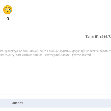
0
Таны IP: (216.7
га хүлээхгүй болно. Манай сайт ХХЗХ-ны журмын дагуу зүй зохисгүй зарим үг
эн үзнэ үү. Хэм хэмжээ зөрчсөн сэтгэгдлийг админ устгах эрхтэй.
Илгээх