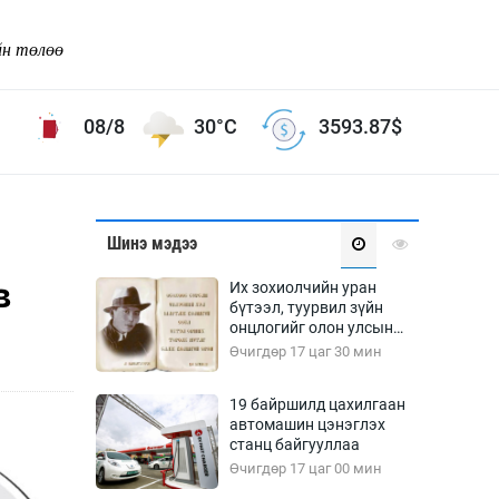
йн төлөө
08/8
30°C
3593.87
$
Соёл урлаг
Шинэ мэдээ
ой хөгжлийн зорилго -
Сонгодог урлаг
в
Их зохиолчийн уран
Ардын урлаг
бүтээл, туурвил зүйн
онцлогийг олон улсын
Дүрслэх урлаг
судлаачид хэлэлцлээ
Өчигдөр 17 цаг 30 мин
Өв соёл
таг
Кино урлаг
19 байршилд цахилгаан
автомашин цэнэглэх
 орчин
Цирк
станц байгууллаа
ол
Өчигдөр 17 цаг 00 мин
Рок поп, хип хоп
энд