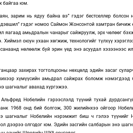
ж байгаа юм.
аян, зарим нь ядуу байна вэ” гэдэг бестселлер болсон 
, дэвшил” гэдэг номоо Саймон Жонсонтой хамтран бичиж 
ил яагаад амьдралын чанарыг сайжруулж, эрх чөлөөг бэх
э. Хиймэл оюун ухаан хөгжиж, технологийг түлхүү хэрэгл
санаанд нөлөөлж буй эрин үед энэ асуудал хэзээнээс ил
ганцаар захирах тогтолцооны нөхцөлд эдийн засаг суларч
жихээр хүмүүсийн амьдрал сайжрах боломж нэмэгдээд 
нэ шагналыг авахад хүргэжээ.
 Альфред Нобелийн гэрээслэлд түүний тухай дурдсангү
анк 1968 онд бий болгож, 300 жилийнхээ ойгоор Нобел
нэ шагналыг Нобелийн нэрэмжит биш ч гэлээ түүнийг 
лол дээрээ олгодог юм. Эдийн засгийн салбарын энэ шагн
ын эзнийг Шведийн ШУА сонгодог.