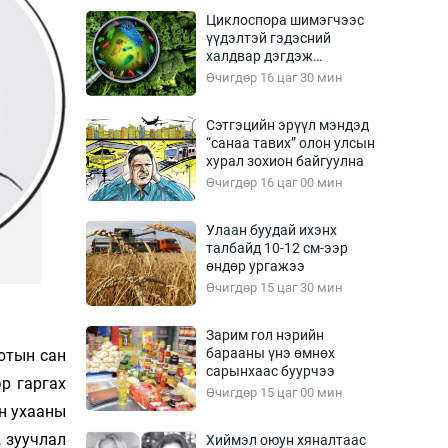
Урлагтай яриа
Циклоспора шимэгчээс
өрчил
үүдэлтэй гэдэсний
халдвар дэгдэж
энд-Эрхэм баян
болзошгүй
Өчигдөр 16 цаг 30 мин
Сэтгэцийн эрүүл мэндэд
“санаа тавих” олон улсын
хүний үг
хурал зохион байгуулна
Өчигдөр 16 цаг 00 мин
Улаан буудай ихэнх
талбайд 10-12 см-ээр
ага
Бусад
өндөр ургажээ
Өчигдөр 15 цаг 30 мин
Фото
сурвалжлагч
Видео
Зарим гол нэрийн
Инфографик
барааны үнэ өмнөх
ютын сан
сарынхаас буурчээ
Санал асуулга
р гаргах
Өчигдөр 15 цаг 00 мин
йн ухааны
, зуучлал
Хиймэл оюун хяналтаас