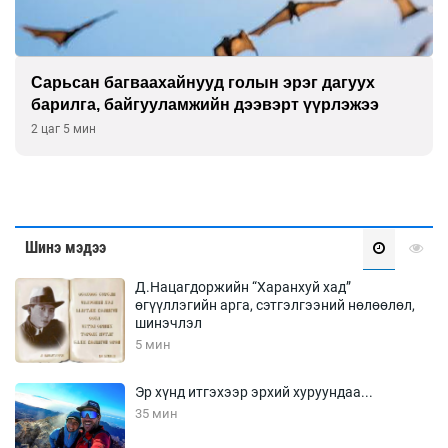
Цагдаагийн алба хаагчийг мөргөж зугтсан
этгээдийг илрүүлэв
2 цаг 35 мин
Шинэ мэдээ
Д.Нацагдоржийн “Харанхуй хад”
өгүүллэгийн арга, сэтгэлгээний нөлөөлөл,
шинэчлэл
5 мин
Эр хүнд итгэхээр эрхий хуруундаа...
35 мин