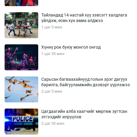
Тайландад 14 настай хүү зэвсэгт халдлага
үйлдэж, есөн хүн амиа алджээ
1 цаг 5 мин
Хүннү рок буюу монгол онгод
1 цаг 35 мин
Сарьсан багваахайнууд голын эрэг дагуух
барилга, байгууламжийн дээвэрт үүрлэжээ
2 цаг 5 мин
Цагдаагийн алба хаагчийг мөргөж зугтсан
этгээдийг илрүүлэв
2 цаг 35 мин