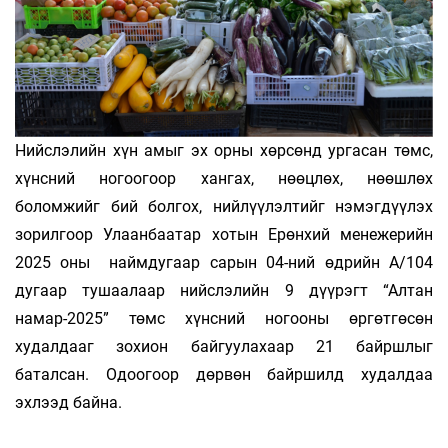
Нийслэлийн хүн амыг эх орны хөрсөнд ургасан төмс,
хүнсний ногоогоор хангах, нөөцлөх, нөөшлөх
боломжийг бий болгох, нийлүүлэлтийг нэмэгдүүлэх
зорилгоор Улаанбаатар хотын Ерөнхий менежерийн
2025 оны наймдугаар сарын 04-ний өдрийн А/104
дугаар тушаалаар нийслэлийн 9 дүүрэгт “Алтан
намар-2025” төмс хүнсний ногооны өргөтгөсөн
худалдааг зохион байгуулахаар 21 байршлыг
баталсан. Одоогоор дөрвөн байршилд худалдаа
эхлээд байна.