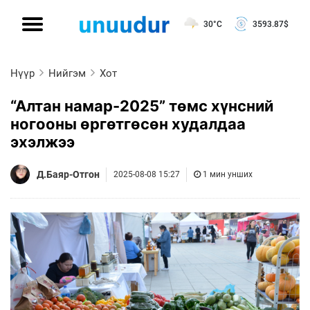
30°C
3593.87
$
Нүүр
Нийгэм
Хот
“Алтан намар-2025” төмс хүнсний
ногооны өргөтгөсөн худалдаа
эхэлжээ
Д.Баяр-Отгон
2025-08-08 15:27
1 мин унших