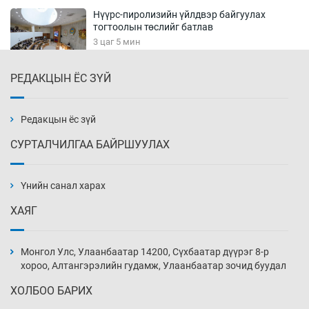
Нүүрс-пиролизийн үйлдвэр байгуулах
тогтоолын төслийг батлав
3 цаг 5 мин
РЕДАКЦЫН ЁС ЗҮЙ
Б.Хулан ДАШТ-д түрүүлж, Г.Монголжин
хошой хүрэл медальтан болов
3 цаг 20 мин
Редакцын ёс зүй
СУРТАЛЧИЛГАА БАЙРШУУЛАХ
Хуульчийн мэргэжлийн шалгалтын
бүртгэлийг энэ баасан гарагт эхлүүлнэ
Үнийн санал харах
3 цаг 35 мин
ХАЯГ
“ДЦС-3”-ын засварыг өвлийн оргил
ачааллаас өмнө дуусгах үүрэг өгөв
Монгол Улс, Улаанбаатар 14200, Сүхбаатар дүүрэг 8-р
4 цаг 5 мин
хороо, Алтангэрэлийн гудамж, Улаанбаатар зочид буудал
ХОЛБОО БАРИХ
Монгол Улсын ДНБ-ий өсөлт энэ онд 5.8