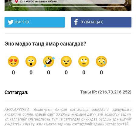
ЖИРГЭХ
ХУВААЛЦАХ
Энэ мэдээ танд ямар санагдав?
0
0
0
0
0
0
Сэтгэгдэл:
Таны IP: (216.73.216.252)
АНХААРУУЛГА: Уншигчдын бичсэн сэтгэгдэлд unuudur.mn хариуцлага
хүлээхгүй болно. Манай сайт ХХЗХ-ны журмын дагуу зүй зохисгүй зарим
үг, хэллэгийг хязгаарласан тул Та сэтгэгдэл бичихдээ бусдын эрх ашгийг
хүндэтгэн үзнэ үү. Хэм хэмжээ зөрчсөн сэтгэгдлийг админ устгах эрхтэй.