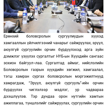
Ерөнхий боловсролын сургуулиудын хүүхэд
хамгааллын үйлчилгээний чанарыг сайжруулах, эрүүл,
аюулгүй сургуулийн орчин бүрдүүлэхэд арга зүйн
дэмжлэг үзүүлэх сургалтыг НҮБ-ын Хүүхдийн сангаас
зохион байгуул¬лаа. Сургалтад аймаг, нийслэлийн
Боловсролын газрын хүүхдийн хөгжил, хамгаалал,
тэгш хамран сургах боловсролын мэргэжилтнүүд
хамрагдаж, “Эрүүл, аюулгүй сургууль”-ийн орчин
бүрдүүлэх чиглэлээр мэдлэг, ур чадвараа
дээшлүүлэв. Тэр дундаа орон нутгийн хамтын
ажиллагаа, түншлэлийг сайжруулах, сургуулийн орчин