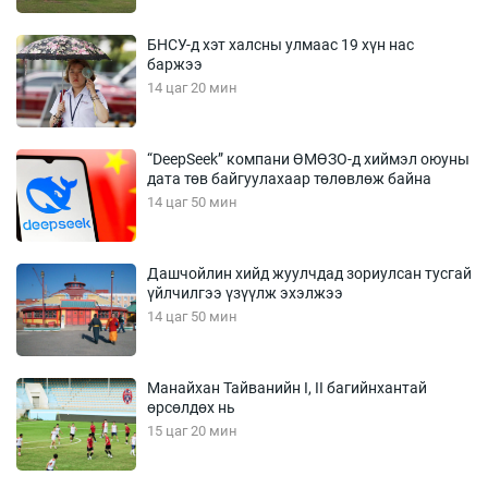
БНСУ-д хэт халсны улмаас 19 хүн нас
баржээ
14 цаг 20 мин
“DeepSeek” компани ӨМӨЗО-д хиймэл оюуны
дата төв байгуулахаар төлөвлөж байна
14 цаг 50 мин
Дашчойлин хийд жуулчдад зориулсан тусгай
үйлчилгээ үзүүлж эхэлжээ
14 цаг 50 мин
Манайхан Тайванийн I, II багийнхантай
өрсөлдөх нь
15 цаг 20 мин