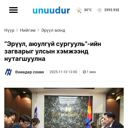
30°C
3593.93
$
Нүүр
Нийгэм
Эрүүл мэнд
“Эрүүл, аюулгүй сургууль”-ийн
загварыг улсын хэмжээнд
нутагшуулна
Өнөөдөр сонин
2025-11-10 13:00
1 мин