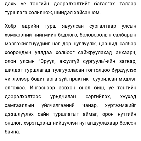
дахь үе тэнгийн дээрэлхэлтийг багасгах талаар
туршлага солилцож, шийдэл хайсан юм.
Хоёр өдрийн турш явуулсан сургалтаар улсын
хэмжээний нийгмийн бодлого, боловсролын салбарын
мэргэжилтнүүдийг нэг дор цуглуулж, цаашид салбар
хоорондын уялдаа холбоог сайжруулахад анхаарч,
олон улсын “Эрүүл, аюулгүй сургууль”-ийн загвар,
шилдэг туршлагад тулгуурласан тогтолцоо бүрдүүлэх
чиглэлээр бодит арга зүй, практикт суурилсан мэдлэг
олгожээ. Ингэснээр зөвхөн онол биш, үе тэнгийн
дээрэлхэлтээс урьдчилан сэргийлэх, хүүхэд
хамгааллын үйлчилгээний чанар, хүртээмжийг
дээшлүүлэх сайн туршлагыг аймаг, орон нутгийн
онцлог, хэрэгцээнд нийцүүлэн нутагшуулахаар болсон
байна.