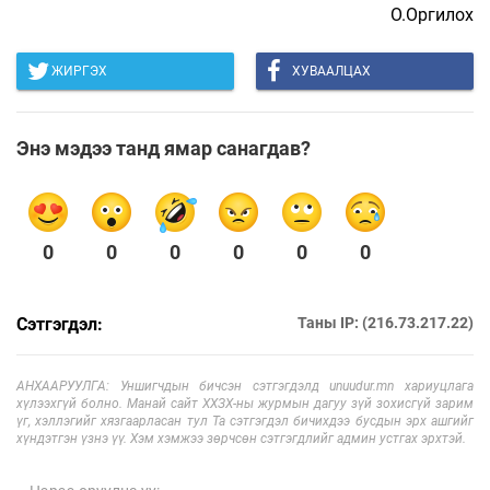
О.Оргилох
ЖИРГЭХ
ХУВААЛЦАХ
Энэ мэдээ танд ямар санагдав?
0
0
0
0
0
0
Сэтгэгдэл:
Таны IP: (216.73.217.22)
АНХААРУУЛГА: Уншигчдын бичсэн сэтгэгдэлд unuudur.mn хариуцлага
хүлээхгүй болно. Манай сайт ХХЗХ-ны журмын дагуу зүй зохисгүй зарим
үг, хэллэгийг хязгаарласан тул Та сэтгэгдэл бичихдээ бусдын эрх ашгийг
хүндэтгэн үзнэ үү. Хэм хэмжээ зөрчсөн сэтгэгдлийг админ устгах эрхтэй.