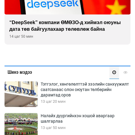
“DeepSeek” компани ӨМӨЗО-д хиймэл оюуны
дата төв байгуулахаар төлөвлөж байна
14 цаг 50 мин
Шинэ мэдээ
Тэтгэлэг, хөнгөлөлттэй зээлийн санхүүжилт
саатсанаас олон оюутан төлбөрийн
дарамтад оров
13 цаг 20 мин
Налайх дүүргийнхэн хошой аваргаар
шалгарлаа
13 цаг 50 мин