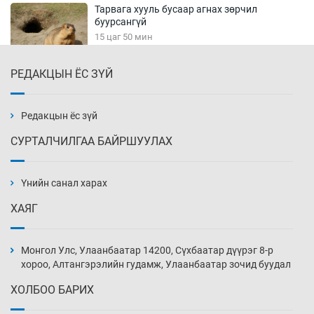
Тарвага хууль бусаар агнах зөрчил
буурсангүй
15 цаг 50 мин
РЕДАКЦЫН ЁС ЗҮЙ
Х.Улам-Өрнөх байр урагшилж, долоод
жагсжээ
16 цаг 20 мин
Редакцын ёс зүй
СУРТАЛЧИЛГАА БАЙРШУУЛАХ
Ж.Лхагвабат өсвөр үеийнхний ДАШТ-ийг
дэнсэлнэ
Үнийн санал харах
16 цаг 50 мин
ХАЯГ
Иран тэсэж үлдсэн ч удаан хугацаанд хүнд
үеийг туулна
Монгол Улс, Улаанбаатар 14200, Сүхбаатар дүүрэг 8-р
17 цаг 20 мин
хороо, Алтангэрэлийн гудамж, Улаанбаатар зочид буудал
ХОЛБОО БАРИХ
Боловсролын зээлийн сангаар гадаадад