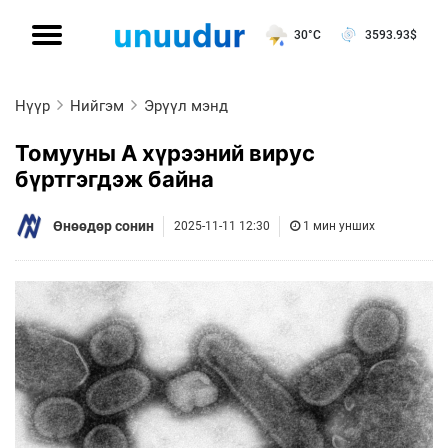
30°C
3593.93
$
Нүүр
Нийгэм
Эрүүл мэнд
Томууны А хүрээний вирус
бүртгэгдэж байна
Өнөөдөр сонин
2025-11-11 12:30
1 мин унших