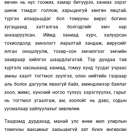
өвчин нь нус гоожих, хамар битүүрэх, ханиах зэрэг
шинж тэмдэг голлож, харьцангуй хөнгөн явцтай,
түргэн илаарьшдаг бол томууны вирус богино
хугацаанд хатгалгаа болгодгийг эмч нар
анхааруулсан. Иймд ханиад хүрч, халуурсан
тохиолдолд эмнэлэгт яаралтай хандаж, вирусийг
ялган оношлуулж, тохир¬сон эмчилгээг эмчийн
заавраар хийлгэх шаардлагатай. Тэр дундаа тав
хүртэлх насныханд ханиад, томуу хүнд тусдаг учраас
амны хаалт тогтмол зүүлгэх, олон нийтийн газраар
аль болох дагуулж явахгүй байх, аминдэмээр баялаг
хоол, жимс, хүнсний ногоо түлхүү хэрэглүүлэх, гарыг
нь тогтмол угаалгаж, ам, хоолойг нь давс, содын
уусмалаар зайлуулахыг зөвлөлөө.
Ташрамд дурдахад, манай улс өнөө жил улирлын
томууны вакциныг харьцангуй эрт буюу өнгөрсөн