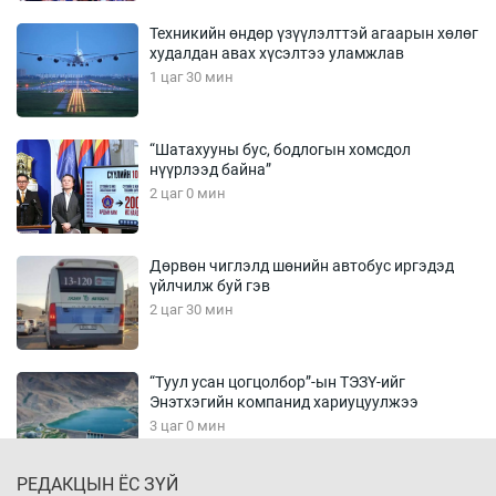
Техникийн өндөр үзүүлэлттэй агаарын хөлөг
худалдан авах хүсэлтээ уламжлав
1 цаг 30 мин
“Шатахууны бус, бодлогын хомсдол
нүүрлээд байна”
2 цаг 0 мин
Дөрвөн чиглэлд шөнийн автобус иргэдэд
үйлчилж буй гэв
2 цаг 30 мин
“Туул усан цогцолбор”-ын ТЭЗҮ-ийг
Энэтхэгийн компанид хариуцуулжээ
3 цаг 0 мин
РЕДАКЦЫН ЁС ЗҮЙ