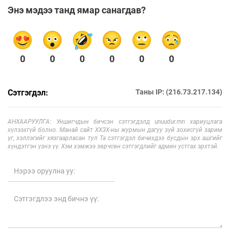
Энэ мэдээ танд ямар санагдав?
0
0
0
0
0
0
Сэтгэгдэл:
Таны IP: (216.73.217.134)
АНХААРУУЛГА: Уншигчдын бичсэн сэтгэгдэлд unuudur.mn хариуцлага
хүлээхгүй болно. Манай сайт ХХЗХ-ны журмын дагуу зүй зохисгүй зарим
үг, хэллэгийг хязгаарласан тул Та сэтгэгдэл бичихдээ бусдын эрх ашгийг
хүндэтгэн үзнэ үү. Хэм хэмжээ зөрчсөн сэтгэгдлийг админ устгах эрхтэй.