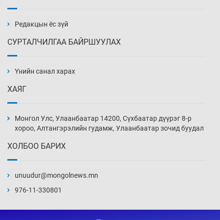
Алтны үнэ долоо хоногийнхоо дээд түвшинд
хүрэв
3 цаг 30 мин
Редакцын ёс зүй
СУРТАЛЧИЛГАА БАЙРШУУЛАХ
Сурагчдын дүрэмт хувцасны иж бүрдэлд
поло цамц орууллаа
Үнийн санал харах
4 цаг 0 мин
ХАЯГ
Шинжлэх ухаанаа хөсөр хаясан улс
чадваргүй мэргэжилтнүүд л “үйлдвэрлэдэг”
Монгол Улс, Улаанбаатар 14200, Сүхбаатар дүүрэг 8-р
4 цаг 30 мин
хороо, Алтангэрэлийн гудамж, Улаанбаатар зочид буудал
ХОЛБОО БАРИХ
Аппликэйшн хөгжүүлэхийн оронд ажлаа хий,
Г.Дамдинням сайд аа
unuudur@mongolnews.mn
5 цаг 0 мин
976-11-330801
Эвдэрхий замаар түрээ барьж, иргэдийнхээ
халаасыг тэмтэрч эхэллээ