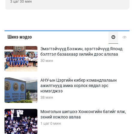
3 цаг 30 мин
Шинэ мэдээ
Эмэгтэйчүүд Бээжин, эрэгтэйчүүд Японд
бэлтгэл базаахаар хилийн дээс алхлаа
30 мин
АНУ-ын Цэргийн кибер командлалаын
ажилтнууд амиа хорлох явдал эрс
нэмэгджээ
38 мин
Монголын шигшээ Хонконгийн багийг ялж,
эхний хожлоо авлаа
1 цаг 0 мин