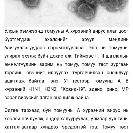
Улсын хэмжээнд томууны А хүрээний вирус алаг цоог
бүртгэгдэж эхэлснийг эрүүл мэндийн
байгууллагуудаас сэрэмжлүүллээ. Энэ нь томууны
улирал эхэлж буйн дохио аж. Тиймээс II, III шатлалын
эмнэлгүүдийн зарим нь томуу, томуу төст зургаан
төрлийн өвчнийг илрүүлэх түргэвчилсэн оношлуур
ашиглаж байгаа гэнэ. Уг тестээр томууны А, В
хүрээний H1N1, H3N2, “Ковид-19”, адено, рино, MP
зэрэг вирусийг ялган оношилж байна.
Өдгөө тархаад буй томууны А хүрээний вирус нь
хоолой өвчлүүлж, өндөр халууруулан, улмаар уушгины
хатгалгаагаар хүндрэх эрсдэлтэй гэв. Томуу төст