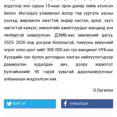
есдүгээр энэ сарын 15-наас орон даяар хийж эхэлсэн
билээ. Ингэхдээ уламжлал ёсоор тав хүртэлх насны
хүүхэд, жирэмсэн эмэгтэй, өндөр настан, архаг, хууч
эмгэгтэй хүмүүс, эмнэлгийн ажилтнуудыг вакцинд үнэ
төлбөргүй хамруулсан. ДЭМБ-аас зөвлөсний дагуу,
2025- 2026 онд дэгдэж болзошгүй, томууны вирусний
эсрэг олон цэнт нийт 300 000 хүн тун вакциныг НҮБ-ын
Хүүхдийн сан болон дотоодын ханган нийлүүлэгчдээр
дамжуулан худалдан авч, дээрх зорилтот
бүлгийнхнийг 90 гаруй хувьтай дархлаажуулсныг
албаныхан мэдээлсэн юм.
О.Оргилох
ЖИРГЭХ
ХУВААЛЦАХ