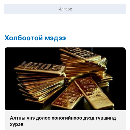
Илгээх
Холбоотой мэдээ
Алтны үнэ долоо хоногийнхоо дээд түвшинд
хүрэв