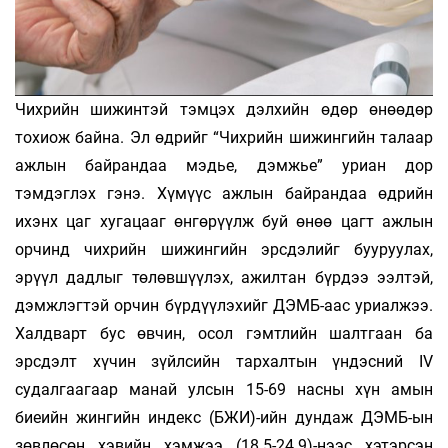
Чихрийн шижинтэй тэмцэх дэлхийн өдөр өнөөдөр
тохиож байна. Эл өдрийг “Чихрийн шижингийн талаар
ажлын байрандаа мэдье, дэмжье” уриан дор
тэмдэглэх гэнэ. Хүмүүс ажлын байрандаа өдрийн
ихэнх цаг хугацааг өнгөрүүлж буй өнөө цагт ажлын
орчинд чихрийн шижингийн эрсдэлийг бууруулах,
эрүүл дадлыг төлөвшүүлэх, ажилтан бүрдээ ээлтэй,
дэмжлэгтэй орчин бүрдүүлэхийг ДЭМБ-аас уриалжээ.
Халдварт бус өвчин, осол гэмтлийн шалтгаан ба
эрсдэлт хүчин зүйлсийн тархалтын үндэсний IV
судалгаагаар манай улсын 15-69 насны хүн амын
биеийн жингийн индекс (БЖИ)-ийн дундаж ДЭМБ-ын
зөвлөсөн хэвийн хэмжээ (18.5-24.9)-нээс хэтэрсэн