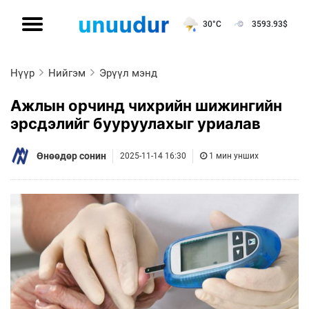
30°C
3593.93
$
Нүүр
Нийгэм
Эрүүл мэнд
Ажлын орчинд чихрийн шижингийн
эрсдэлийг бууруулахыг уриалав
Өнөөдөр сонин
2025-11-14 16:30
1 мин унших