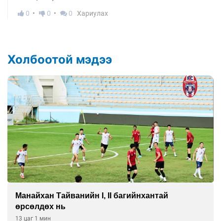
0
0
0
Хариулах
Холбоотой мэдээ
Манайхан Тайванийн I, II багийнхантай
өрсөлдөх нь
13 цаг 1 мин