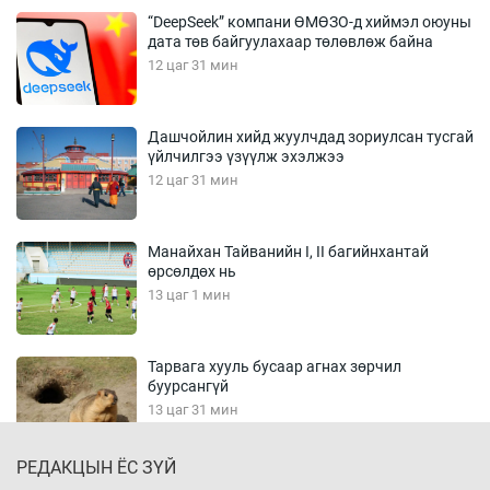
“DeepSeek” компани ӨМӨЗО-д хиймэл оюуны
дата төв байгуулахаар төлөвлөж байна
12 цаг 31 мин
Дашчойлин хийд жуулчдад зориулсан тусгай
үйлчилгээ үзүүлж эхэлжээ
12 цаг 31 мин
Манайхан Тайванийн I, II багийнхантай
өрсөлдөх нь
13 цаг 1 мин
Тарвага хууль бусаар агнах зөрчил
буурсангүй
13 цаг 31 мин
РЕДАКЦЫН ЁС ЗҮЙ
Х.Улам-Өрнөх байр урагшилж, долоод