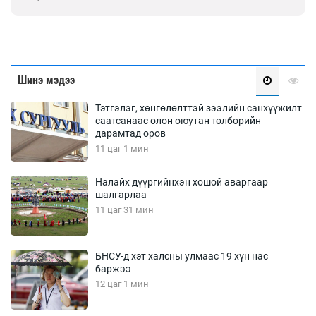
Шинэ мэдээ
Тэтгэлэг, хөнгөлөлттэй зээлийн санхүүжилт
саатсанаас олон оюутан төлбөрийн
дарамтад оров
11 цаг 1 мин
Налайх дүүргийнхэн хошой аваргаар
шалгарлаа
11 цаг 31 мин
БНСУ-д хэт халсны улмаас 19 хүн нас
баржээ
12 цаг 1 мин