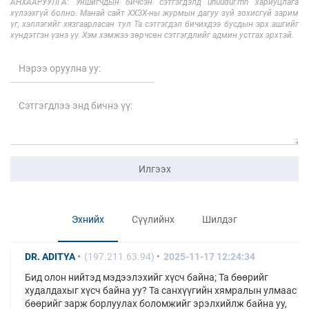
АНХААРУУЛГА: Уншигчдын бичсэн сэтгэгдэлд unuudur.mn хариуцлага
хүлээхгүй болно. Манай сайт ХХЗХ-ны журмын дагуу зүй зохисгүй зарим
үг, хэллэгийг хязгаарласан тул Та сэтгэгдэл бичихдээ бусдын эрх ашгийг
хүндэтгэн үзнэ үү. Хэм хэмжээ зөрчсөн сэтгэгдлийг админ устгах эрхтэй.
Илгээх
Эхнийх
Сүүлийнх
Шилдэг
DR. ADITYA
(197.211.63.94)
2025-11-17 12:24:34
Бид олон нийтэд мэдээлэхийг хүсч байна; Та бөөрийг
худалдахыг хүсч байна уу? Та санхүүгийн хямралын улмаас
бөөрийг зарж борлуулах боломжийг эрэлхийлж байна уу,