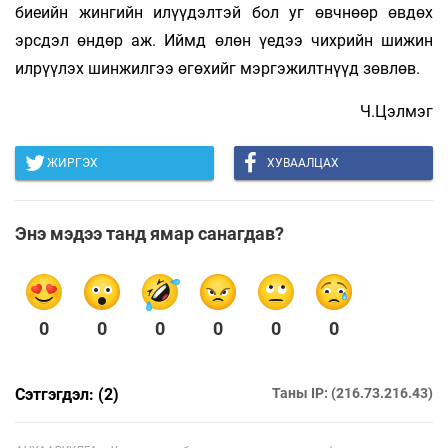
биеийн жингийн илүүдэлтэй бол уг өвчнөөр өвдөх
эрсдэл өндөр аж. Иймд өлөн үедээ чихрийн шижин
илрүүлэх шинжилгээ өгөхийг мэргэжилтнүүд зөвлөв.
Ч.Цэлмэг
ЖИРГЭХ
ХУВААЛЦАХ
Энэ мэдээ танд ямар санагдав?
0
0
0
0
0
0
Сэтгэгдэл: (2)
Таны IP: (216.73.216.43)