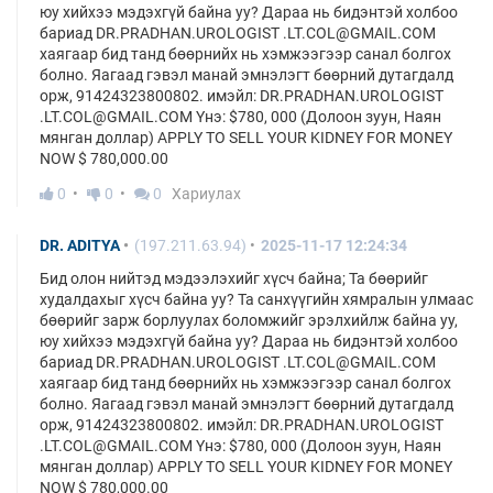
юу хийхээ мэдэхгүй байна уу? Дараа нь бидэнтэй холбоо
бариад DR.PRADHAN.UROLOGIST .LT.COL@GMAIL.COM
хаягаар бид танд бөөрнийх нь хэмжээгээр санал болгох
болно. Яагаад гэвэл манай эмнэлэгт бөөрний дутагдалд
орж, 91424323800802. имэйл: DR.PRADHAN.UROLOGIST
.LT.COL@GMAIL.COM Yнэ: $780, 000 (Долоон зуун, Наян
мянган доллар) APPLY TO SELL YOUR KIDNEY FOR MONEY
NOW $ 780,000.00
0
0
0
Хариулах
DR. ADITYA
(197.211.63.94)
2025-11-17 12:24:34
Бид олон нийтэд мэдээлэхийг хүсч байна; Та бөөрийг
худалдахыг хүсч байна уу? Та санхүүгийн хямралын улмаас
бөөрийг зарж борлуулах боломжийг эрэлхийлж байна уу,
юу хийхээ мэдэхгүй байна уу? Дараа нь бидэнтэй холбоо
бариад DR.PRADHAN.UROLOGIST .LT.COL@GMAIL.COM
хаягаар бид танд бөөрнийх нь хэмжээгээр санал болгох
болно. Яагаад гэвэл манай эмнэлэгт бөөрний дутагдалд
орж, 91424323800802. имэйл: DR.PRADHAN.UROLOGIST
.LT.COL@GMAIL.COM Yнэ: $780, 000 (Долоон зуун, Наян
мянган доллар) APPLY TO SELL YOUR KIDNEY FOR MONEY
NOW $ 780,000.00