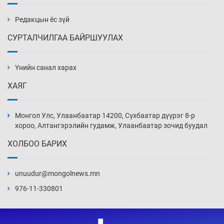
жагсжээ
14 цаг 1 мин
Редакцын ёс зүй
СУРТАЛЧИЛГАА БАЙРШУУЛАХ
Ж.Лхагвабат өсвөр үеийнхний ДАШТ-ийг
дэнсэлнэ
Үнийн санал харах
14 цаг 31 мин
ХАЯГ
Иран тэсэж үлдсэн ч удаан хугацаанд хүнд
үеийг туулна
Монгол Улс, Улаанбаатар 14200, Сүхбаатар дүүрэг 8-р
15 цаг 1 мин
хороо, Алтангэрэлийн гудамж, Улаанбаатар зочид буудал
ХОЛБОО БАРИХ
Боловсролын зээлийн сангаар гадаадад
суралцагчдын амьжиргааны зардлын
хэмжээг шинэчлэн тогтоох нь
unuudur@mongolnews.mn
15 цаг 31 мин
976-11-330801
Монголын баг Абу Дабид медалийн хур
буулгаж байна