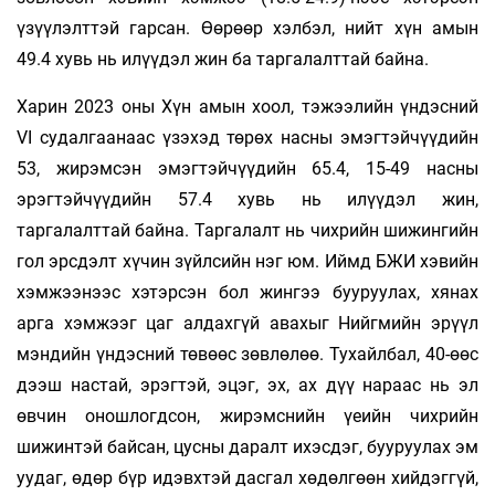
үзүүлэлттэй гарсан. Өөрөөр хэлбэл, нийт хүн амын
49.4 хувь нь илүүдэл жин ба таргалалттай байна.
Харин 2023 оны Хүн амын хоол, тэжээлийн үндэсний
VI судалгаанаас үзэхэд төрөх насны эмэгтэйчүүдийн
53, жирэмсэн эмэгтэйчүүдийн 65.4, 15-49 насны
эрэгтэйчүүдийн 57.4 хувь нь илүүдэл жин,
таргалалттай байна. Таргалалт нь чихрийн шижингийн
гол эрсдэлт хүчин зүйлсийн нэг юм. Иймд БЖИ хэвийн
хэмжээнээс хэтэрсэн бол жингээ бууруулах, хянах
арга хэмжээг цаг алдахгүй авахыг Нийгмийн эрүүл
мэндийн үндэсний төвөөс зөвлөлөө. Тухайлбал, 40-өөс
дээш настай, эрэгтэй, эцэг, эх, ах дүү нараас нь эл
өвчин оношлогдсон, жирэмснийн үеийн чихрийн
шижинтэй байсан, цусны даралт ихэсдэг, бууруулах эм
уудаг, өдөр бүр идэвхтэй дасгал хөдөлгөөн хийдэггүй,