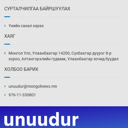
СУРТАЛЧИЛГАА БАЙРШУУЛАХ
Ж.Лхагвабат өсвөр үеийнхний ДАШТ-ийг
дэнсэлнэ
Үнийн санал харах
4 цаг 1 мин
ХАЯГ
Иран тэсэж үлдсэн ч удаан хугацаанд хүнд
үеийг туулна
Монгол Улс, Улаанбаатар 14200, Сүхбаатар дүүрэг 8-р
4 цаг 31 мин
хороо, Алтангэрэлийн гудамж, Улаанбаатар зочид буудал
ХОЛБОО БАРИХ
Боловсролын зээлийн сангаар гадаадад
суралцагчдын амьжиргааны зардлын
хэмжээг шинэчлэн тогтоох нь
unuudur@mongolnews.mn
5 цаг 1 мин
976-11-330801
Монголын баг Абу Дабид медалийн хур
буулгаж байна
5 цаг 31 мин