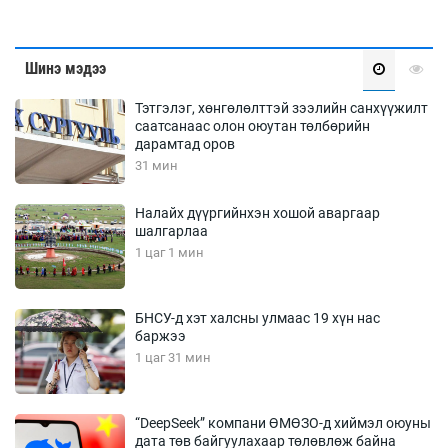
Шинэ мэдээ
Тэтгэлэг, хөнгөлөлттэй зээлийн санхүүжилт
саатсанаас олон оюутан төлбөрийн
дарамтад оров
31 мин
Налайх дүүргийнхэн хошой аваргаар
шалгарлаа
1 цаг 1 мин
БНСУ-д хэт халсны улмаас 19 хүн нас
баржээ
1 цаг 31 мин
“DeepSeek” компани ӨМӨЗО-д хиймэл оюуны
дата төв байгуулахаар төлөвлөж байна