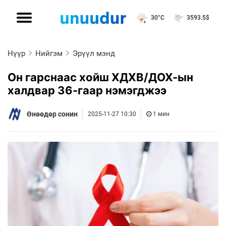
30°C
3593.5
$
Нүүр
Нийгэм
Эрүүл мэнд
Он гарснаас хойш ХДХВ/ДОХ-ын
халдвар 36-гаар нэмэгджээ
Өнөөдөр сонин
2025-11-27 10:30
1 мин