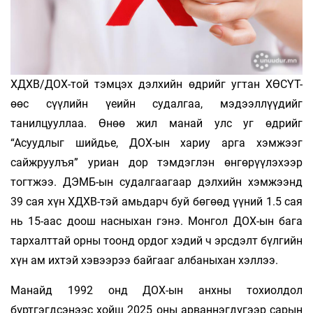
ХДХВ/ДОХ-той тэмцэх дэлхийн өдрийг угтан ХӨСҮТ-
өөс сүүлийн үеийн судалгаа, мэдээллүүдийг
танилцууллаа. Өнөө жил манай улс уг өдрийг
“Асуудлыг шийдье, ДОХ-ын хариу арга хэмжээг
сайжруулъя” уриан дор тэмдэглэн өнгөрүүлэхээр
тогтжээ. ДЭМБ-ын судалгаагаар дэлхийн хэмжээнд
39 сая хүн ХДХВ-тэй амьдарч буй бөгөөд үүний 1.5 сая
нь 15-аас доош насныхан гэнэ. Монгол ДОХ-ын бага
тархалттай орны тоонд ордог хэдий ч эрсдэлт бүлгийн
хүн ам ихтэй хэвээрээ байгааг албаныхан хэллээ.
Манайд 1992 онд ДОХ-ын анхны тохиолдол
бүртгэгдсэнээс хойш 2025 оны арваннэгдүгээр сарын