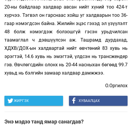
20-ны байдлаар халдвар авсан нийт хүний тоо 424-т
хүрчээ. Тэгвэл он гарснаас хойш уг халдварын тоо 36-
гаар нэмэгдсэн байна. Жилийн эцэс гэхэд эл үзүүлэлт
48 болж нэмэгдэж болзошгүй гэсэн урьдчилсан
таамаглал ч дэвшүүлсэн аж. Ташрамд дурдахад,
ХДХВ/ДОХ-ын халдвартай нийт өвчтөний 83 хувь нь
эрэгтэй, 14.6 хувь нь эмэгтэй, үлдсэн нь трансжендер
гэв. Өвчлөгсдийн олонх нь 20-44 насныхан бөгөөд 99.7
хувьд нь бэлгийн замаар халдвар дамжжээ.
О.Оргилох
ЖИРГЭХ
ХУВААЛЦАХ
Энэ мэдээ танд ямар санагдав?