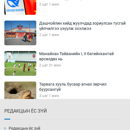
2 цаг 1 мин
Дашчойлин хийд жуулчдад зориулсан тусгай
үйлчилгээ үзүүлж эхэлжээ
2 цаг 1 мин
Манайхан Тайванийн I, II багийнхантай
өрсөлдөх нь
2 цаг 31 мин
Тарвага хууль бусаар агнах зөрчил
буурсангүй
3 цаг 1 мин
РЕДАКЦЫН ЁС ЗҮЙ
Х.Улам-Өрнөх байр урагшилж, долоод
жагсжээ
3 цаг 31 мин
Редакцын ёс зүй