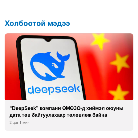
Холбоотой мэдээ
“DeepSeek” компани ӨМӨЗО-д хиймэл оюуны
дата төв байгуулахаар төлөвлөж байна
2 цаг 1 мин