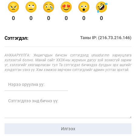
0
0
0
0
0
0
Сэтгэгдэл:
Таны IP: (216.73.216.146)
АНХААРУУЛГА: Уншигчдын бичсэн сэтгэгдэлд unuudur.mn хариуцлага
хүлээхгүй болно. Манай сайт ХХЗХ-ны журмын дагуу зүй зохисгүй зарим
үг, хэллэгийг хязгаарласан тул Та сэтгэгдэл бичихдээ бусдын эрх ашгийг
хүндэтгэн үзнэ үү. Хэм хэмжээ зөрчсөн сэтгэгдлийг админ устгах эрхтэй.
Илгээх