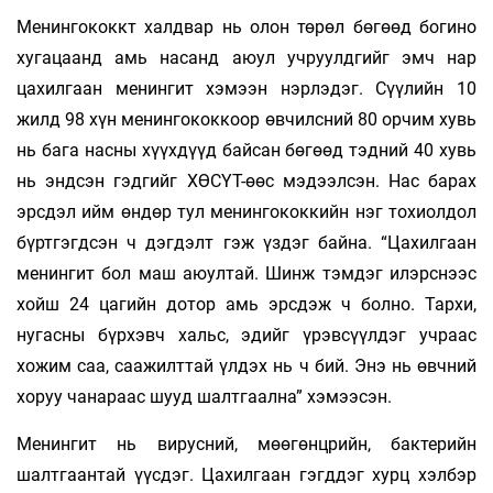
Менингококкт халдвар нь олон төрөл бөгөөд богино
хугацаанд амь насанд аюул учруулдгийг эмч нар
цахилгаан менингит хэмээн нэрлэдэг. Сүүлийн 10
жилд 98 хүн менингококкоор өвчилсний 80 орчим хувь
нь бага насны хүүхдүүд байсан бөгөөд тэдний 40 хувь
нь эндсэн гэдгийг ХӨСҮТ-өөс мэдээлсэн. Нас барах
эрсдэл ийм өндөр тул менингококкийн нэг тохиолдол
бүртгэгдсэн ч дэгдэлт гэж үздэг байна. “Цахилгаан
менингит бол маш аюултай. Шинж тэмдэг илэрснээс
хойш 24 цагийн дотор амь эрсдэж ч болно. Тархи,
нугасны бүрхэвч хальс, эдийг үрэвсүүлдэг учраас
хожим саа, саажилттай үлдэх нь ч бий. Энэ нь өвчний
хоруу чанараас шууд шалтгаална” хэмээсэн.
Менингит нь вирусний, мөөгөнцрийн, бактерийн
шалтгаантай үүсдэг. Цахилгаан гэгддэг хурц хэлбэр