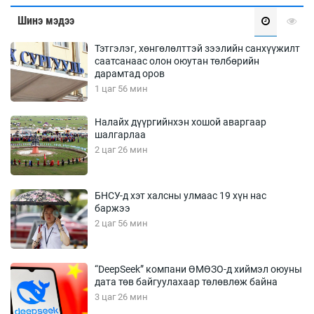
Шинэ мэдээ
Тэтгэлэг, хөнгөлөлттэй зээлийн санхүүжилт
саатсанаас олон оюутан төлбөрийн
дарамтад оров
1 цаг 56 мин
Налайх дүүргийнхэн хошой аваргаар
шалгарлаа
2 цаг 26 мин
БНСУ-д хэт халсны улмаас 19 хүн нас
баржээ
2 цаг 56 мин
“DeepSeek” компани ӨМӨЗО-д хиймэл оюуны
дата төв байгуулахаар төлөвлөж байна
3 цаг 26 мин