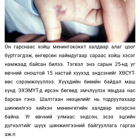
Он гарснаас хойш менингококкт халдвар алаг цоог
бүртгэгдэж, өнгөрсөн наймдугаар сараас хойш хэсэг
намжаад байсан билээ. Тэгвэл энэ сарын 25-нд уг
өвчний оноштой 15 настай хүүхэд эндсэнийг ХӨСҮТ-
өөс сэрэмжлүүллээ. Хүүхдийн биеийн байдал маш
хүнд ЭХЭМҮТ-д ирсэн бөгөөд эмчлүүлэх явцдаа нас
барсан гэнэ. Шалтгаан нөхцөлийг нь тодруулахаар
шинжилгээ хийхэн менингитийн халдвар илэрсэн
байна. Уг өвчний улмаас эндсэн, эсэх эцсийн
дүгнэлтийг шүүх шинжилгээний байгууллага гаргах
аж.п