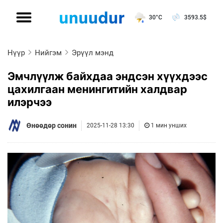
30°C
3593.5
$
Нүүр
Нийгэм
Эрүүл мэнд
Эмчлүүлж байхдаа эндсэн хүүхдээс
цахилгаан менингитийн халдвар
илэрчээ
Өнөөдөр сонин
2025-11-28 13:30
1 мин унших