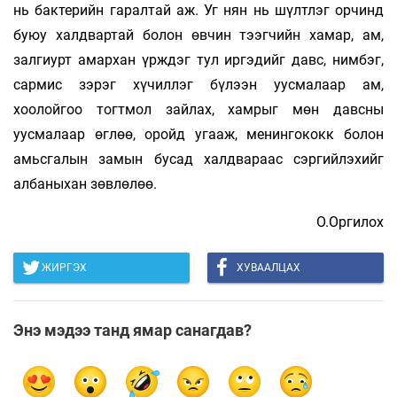
нь бактерийн гаралтай аж. Уг нян нь шүлтлэг орчинд
буюу халдвартай болон өвчин тээгчийн хамар, ам,
залгиурт амархан үрждэг тул иргэдийг давс, нимбэг,
сармис зэрэг хүчиллэг бүлээн уусмалаар ам,
хоолойгоо тогтмол зайлах, хамрыг мөн давсны
уусмалаар өглөө, оройд угааж, менингококк болон
амьсгалын замын бусад халдвараас сэргийлэхийг
албаныхан зөвлөлөө.
О.Оргилох
ЖИРГЭХ
ХУВААЛЦАХ
Энэ мэдээ танд ямар санагдав?