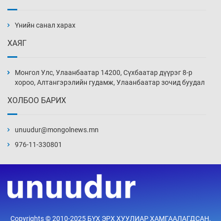
Ж.Лхагвабат өсвөр үеийнхний ДАШТ-ийг
дэнсэлнэ
Үнийн санал харах
5 цаг 26 мин
ХАЯГ
Иран тэсэж үлдсэн ч удаан хугацаанд хүнд
үеийг туулна
Монгол Улс, Улаанбаатар 14200, Сүхбаатар дүүрэг 8-р
5 цаг 56 мин
хороо, Алтангэрэлийн гудамж, Улаанбаатар зочид буудал
ХОЛБОО БАРИХ
Боловсролын зээлийн сангаар гадаадад
суралцагчдын амьжиргааны зардлын
хэмжээг шинэчлэн тогтоох нь
unuudur@mongolnews.mn
6 цаг 26 мин
976-11-330801
Монголын баг Абу Дабид медалийн хур
буулгаж байна
6 цаг 56 мин
Б.Учрал, Ё.Пүрэвдаш нар Азийн АШТ-д
Copyrights © 2010-2025 БҮХ ЭРХ ХУУЛИАР ХАМГААЛАГДСАН.