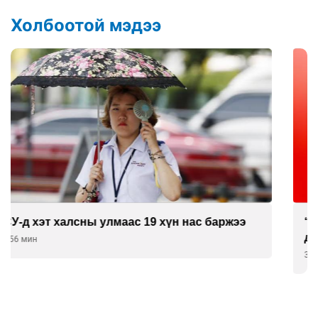
Холбоотой мэдээ
“DeepSeek” компани ӨМӨЗО-д хиймэл оюуны
дата төв байгуулахаар төлөвлөж байна
3 цаг 26 мин