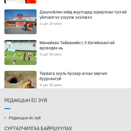
Дашчойлин хийд жуулчдад зориулсан тусгай
үйлчилгээ үзүүлж эхэлжээ
3 цаг 26 мин
Манайхан Тайванийн I, II багийнхантай
өрсөлдөх нь
3 цаг 56 мин
Тарвага хууль бусаар агнах зөрчил
буурсангүй
4 цаг 26 мин
РЕДАКЦЫН ЁС ЗҮЙ
Х.Улам-Өрнөх байр урагшилж, долоод
жагсжээ
4 цаг 56 мин
Редакцын ёс зүй
СУРТАЛЧИЛГАА БАЙРШУУЛАХ