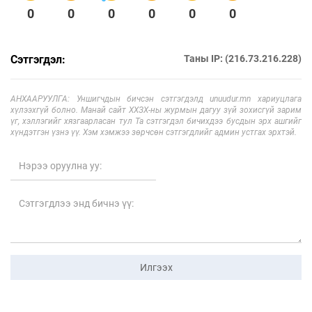
0
0
0
0
0
0
Сэтгэгдэл:
Таны IP: (216.73.216.228)
АНХААРУУЛГА: Уншигчдын бичсэн сэтгэгдэлд unuudur.mn хариуцлага
хүлээхгүй болно. Манай сайт ХХЗХ-ны журмын дагуу зүй зохисгүй зарим
үг, хэллэгийг хязгаарласан тул Та сэтгэгдэл бичихдээ бусдын эрх ашгийг
хүндэтгэн үзнэ үү. Хэм хэмжээ зөрчсөн сэтгэгдлийг админ устгах эрхтэй.
Илгээх