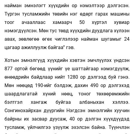
найман эмнэлэгт хүүхдийн ор нэмэлтээр дэлгэсэн.
Түргэн тусламжийн төвийн нэг өдөрт гарах машины
тоог ачааллаас хамаарч 50 хүртэл хувиар
нэмэгдүүлсэн. Мөн тус төвд хүүхдийн дуудлага хүлээн
авах, зөвлөгөө өгөх чиглэлээр найман шугамыг 24
цагаар ажиллуулж байгаа” гэв.
Хотын эмнэлгүүд хүүхдийн хэвтэн эмчлүүлэх үндсэн
877 ортой бөгөөд үүнийг үе шаттайгаар нэмэгдүүлж,
өнөөдрийн байдлаар нийт 1280 ор дэлгээд буй гэнэ.
Мөн нөөцөд 190-ийг бэлдэж, дахин 490 ор дэлгэхэд
шаардлагатай хүний нөөц, тоног төхөөрөмжийн
бэлтгэл хангаж буйгаа албаныхан хэллээ.
Сонгинохайрхан дүүргийн Нэгдсэн эмнэлгийн хуучин
байрны их засвар дуусаж, 40 ор дэлгэн хүүхдүүдэд
тусламж, үйлчилгээ үзүүлж эхэлсэн байна. Түүнчлэн