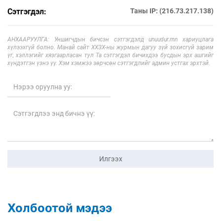
Сэтгэгдэл:
Таны IP: (216.73.217.138)
АНХААРУУЛГА: Уншигчдын бичсэн сэтгэгдэлд unuudur.mn хариуцлага
хүлээхгүй болно. Манай сайт ХХЗХ-ны журмын дагуу зүй зохисгүй зарим
үг, хэллэгийг хязгаарласан тул Та сэтгэгдэл бичихдээ бусдын эрх ашгийг
хүндэтгэн үзнэ үү. Хэм хэмжээ зөрчсөн сэтгэгдлийг админ устгах эрхтэй.
Илгээх
Холбоотой мэдээ