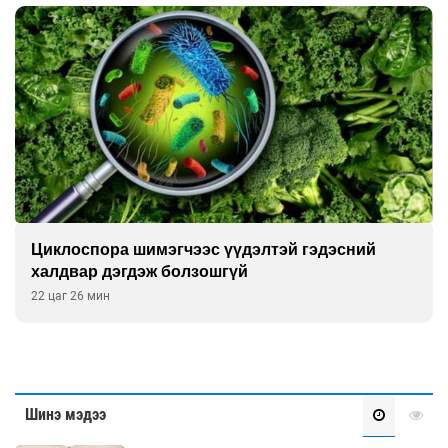
Циклоспора шимэгчээс үүдэлтэй гэдэсний
халдвар дэгдэж болзошгүй
22 цаг 26 мин
Шинэ мэдээ