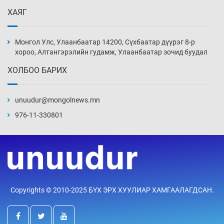
Өчигдөр 13 цаг 52 мин
ХАЯГ
Монголын шигшээ Хонконгийн багийг ялж,
эхний хожлоо авлаа
Монгол Улс, Улаанбаатар 14200, Сүхбаатар дүүрэг 8-р
Өчигдөр 13 цаг 30 мин
хороо, Алтангэрэлийн гудамж, Улаанбаатар зочид буудал
ХОЛБОО БАРИХ
Техникийн өндөр үзүүлэлттэй агаарын хөлөг
худалдан авах хүсэлтээ уламжлав
unuudur@mongolnews.mn
Өчигдөр 13 цаг 00 мин
976-11-330801
“Шатахууны бус, бодлогын хомсдол
нүүрлээд байна”
Өчигдөр 12 цаг 30 мин
Дөрвөн чиглэлд шөнийн автобус иргэдэд
Copyrights © 2010-2025 БҮХ ЭРХ ХУУЛИАР ХАМГААЛАГДСАН.
үйлчилж буй гэв
Өчигдөр 12 цаг 00 мин