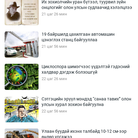
Их зохиолчийн уран бүтээл, туурвил зүйн
онцлогийг олон улсын судлаачид хэлэлцлээ
21 цаг 26 мин
19 байршилд цахилгаан автомашин
цэнэглэх станц байгууллаа
21 цаг 56 мин
Циклоспора шимэгчээс үүдэлтэй гэдэсний
халдвар дэгдэж болзошгүй
22 цаг 26 мин
Сэтгэцийн эрүүл мэндэд “санаа тавих” олон
улсын хурал зохион байгуулна
22 цаг 56 мин
Улаан буудай ихэнх талбайд 10-12 см-ээр
өндөр ургажээ