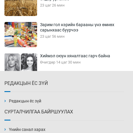
23 цаг 26 мин
Зарим гол нэрийн барааны үнэ өмнөх
сарынхаас буурчээ
23 цаг 56 мин
Хиймэл оюун хяналтаас гарч байна
Өчигдөр 14 цаг 30 мин
РЕДАКЦЫН ЁС ЗҮЙ
Эмэгтэйчүүд Бээжин, эрэгтэйчүүд Японд
бэлтгэл базаахаар хилийн дээс алхлаа
Өчигдөр 14 цаг 00 мин
Редакцын ёс зүй
СУРТАЛЧИЛГАА БАЙРШУУЛАХ
АНУ-ын Цэргийн кибер командлалаын
ажилтнууд амиа хорлох явдал эрс
нэмэгджээ
Үнийн санал харах