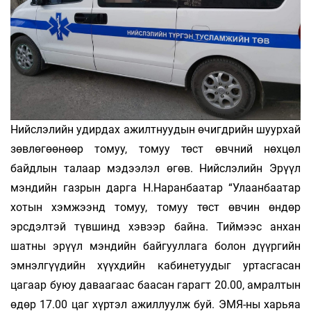
Нийслэлийн удирдах ажилтнуудын өчигдрийн шуурхай
зөвлөгөөнөөр томуу, томуу төст өвчний нөхцөл
байдлын талаар мэдээлэл өгөв. Нийслэлийн Эрүүл
мэндийн газрын дарга Н.Наранбаатар “Улаанбаатар
хотын хэмжээнд томуу, томуу төст өвчин өндөр
эрсдэлтэй түвшинд хэвээр байна. Тиймээс анхан
шатны эрүүл мэндийн байгууллага болон дүүргийн
эмнэл­гүүдийн хүүхдийн кабинетуудыг уртасгасан
цагаар буюу даваагаас баасан гарагт 20.00, амралтын
өдөр 17.00 цаг хүртэл ажиллуулж буй. ЭМЯ-ны харьяа