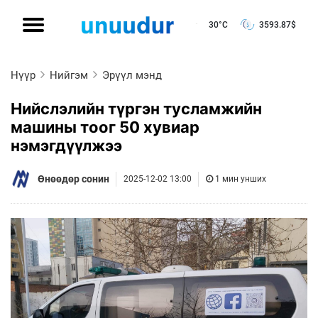
30°C
3593.87
$
Нүүр
Нийгэм
Эрүүл мэнд
Нийслэлийн түргэн тусламжийн
машины тоог 50 хувиар
нэмэгдүүлжээ
Өнөөдөр сонин
2025-12-02 13:00
1 мин унших