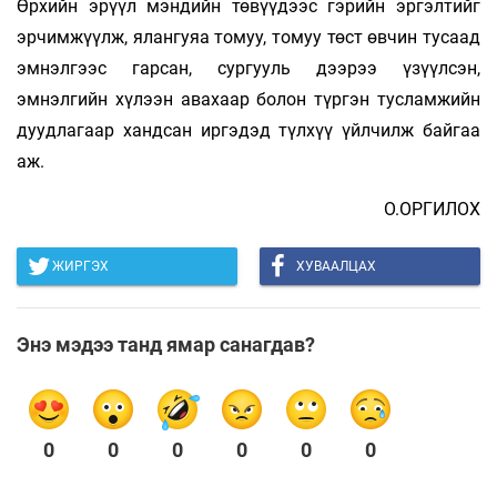
Өрхийн эрүүл мэндийн төвүүдээс гэрийн эргэлтийг
эрчимжүүлж, ялангуяа томуу, томуу төст өвчин тусаад
эмнэлгээс гарсан, сургууль дээрээ үзүүлсэн,
эмнэлгийн хүлээн авахаар болон түргэн тусламжийн
дуудлагаар хандсан иргэдэд түлхүү үйлчилж байгаа
аж.
О.ОРГИЛОХ
ЖИРГЭХ
ХУВААЛЦАХ
Энэ мэдээ танд ямар санагдав?
0
0
0
0
0
0